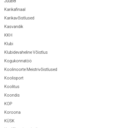
Juubel
Karikafinaal
Karikavõistlused
Kasvandik
KKH
Klubi
Klubidevaheline Võistlus
Kogukonnatöö
Koolinoorte Meistrivõistlused
Koolisport
Koolitus
Koondis
KOP
Koroona
KÜSK