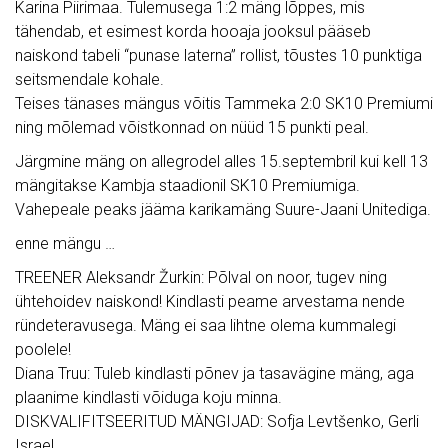
Karina Piirimaa. Tulemusega 1:2 mäng lõppes, mis
tähendab, et esimest korda hooaja jooksul pääseb
naiskond tabeli “punase laterna” rollist, tõustes 10 punktiga
seitsmendale kohale.
Teises tänases mängus võitis Tammeka 2:0 SK10 Premiumi
ning mõlemad võistkonnad on nüüd 15 punkti peal.
Järgmine mäng on allegrodel alles 15.septembril kui kell 13
mängitakse Kambja staadionil SK10 Premiumiga.
Vahepeale peaks jääma karikamäng Suure-Jaani Unitediga.
enne mängu …
TREENER Aleksandr Žurkin: Põlval on noor, tugev ning
ühtehoidev naiskond! Kindlasti peame arvestama nende
ründeteravusega. Mäng ei saa lihtne olema kummalegi
poolele!
Diana Truu: Tuleb kindlasti põnev ja tasavägine mäng, aga
plaanime kindlasti võiduga koju minna.
DISKVALIFITSEERITUD MÄNGIJAD: Sofja Levtšenko, Gerli
Israel