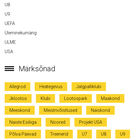
U8
U9
UEFA
Üleminekumäng
ULME
USA
Märksõnad
Allegrod
Heategevus
Jalgpalliklubi
Jklootos
Klubi
Lootospark
Maakond
Meeskond
Meistrivõistlused
Naiskond
Naiste Esiliiga
Noored
Projekt USA
Põlva Päevad
Treenerid
U7
U8
U9