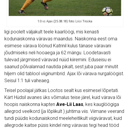
1:0 vs Ajax (25.08.18) foto: Liisi Troska
ligi poolelt väljakult teele kaarlöögi, mis kenasti
kodunaiskonna väravas maandus. Naiskonna eest oma
esimese värava löönud Katrinil kulus tänase väravani
jõudmiseks neli hooaega ja 62 mängu. Loodetavasti
tulevad järgmised väravad nüüd kiiremini. Eduseisu ei
saanud põlvalannad nautida pikalt, sest juba paar minutit
hiljem olid tablool viiginumbrid. Ajax lõi värava nurgalöögist.
Seisul 1:1 tuli vaheaeg.
Teisel poolajal jätkas Lootos sealt kus esimesel lõpetati.
Kärt Hüdsil avanes üks võimalus teise järel, kuid värava lõi
hoopis naiskonna kapten
Ave-Lii Laas
, kes kauglöögiga
allegrod veelkord (ja lõplikult ) juhtima viis. Viimane veerand
tundi püüdis kodunaiskond meeleheitlikult viigiväravat, kuid
allegrode kaitse püsis kindel ning väravas tegi head tööd