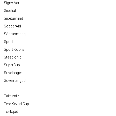
Signy Aarna
Sisehall
Siseturniirid
SoccerAid
Sõprusmäng
Sport
Sport Koolis
Staadionid
SuperCup
Suvelaager
Suvemängud
T
Taliturniir
Tere Kevad Cup
Toetajad