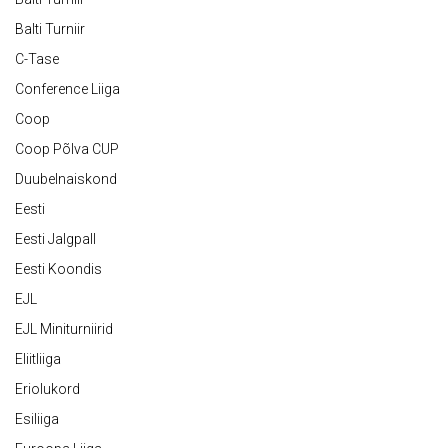
Balti Turniir
C-Tase
Conference Liiga
Coop
Coop Põlva CUP
Duubelnaiskond
Eesti
Eesti Jalgpall
Eesti Koondis
EJL
EJL Miniturniirid
Eliitliiga
Eriolukord
Esiliiga