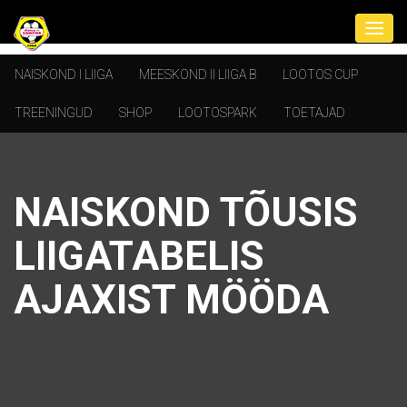
NAISKOND I LIIGA
MEESKOND II LIIGA B
LOOTOS CUP
TREENINGUD
SHOP
LOOTOSPARK
TOETAJAD
NAISKOND TÕUSIS
LIIGATABELIS
AJAXIST MÖÖDA