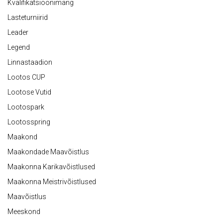
Kvalifikatsioonimäng
Lasteturniirid
Leader
Legend
Linnastaadion
Lootos CUP
Lootose Vutid
Lootospark
Lootosspring
Maakond
Maakondade Maavõistlus
Maakonna Karikavõistlused
Maakonna Meistrivõistlused
Maavõistlus
Meeskond