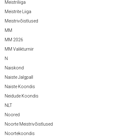
Meistriliiga
Meistrite Liiga
Meistrivõistlused
MM
MM 2026
MM Valikturniir
N
Naiskond
Naiste Jalgpall
Naiste Koondis
Neidude Koondis
NLT
Noored
Noorte Meistrivõistlused
Noortekoondis