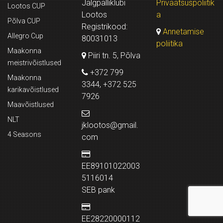
Jalgpalliklubi
Privaatsuspoliitik
Lootos CUP
Lootos
a
Põlva CUP
Registrikood:
Annetamise
Allegro Cup
80031013
poliitika
Maakonna
Piiri tn. 5, Põlva
meistrivõistlused
+372 799
Maakonna
3344, +372 525
karikavõistlused
7926
Maavõistlused
NLT
jklootos@gmail.
4 Seasons
com
EE89101022003
5116014
SEB pank
EE28220000112