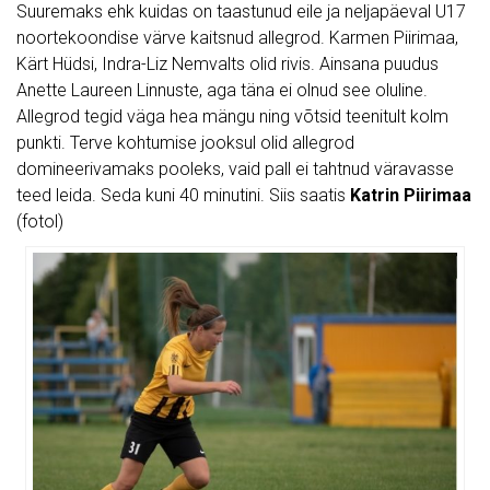
Suuremaks ehk kuidas on taastunud eile ja neljapäeval U17
noortekoondise värve kaitsnud allegrod. Karmen Piirimaa,
Kärt Hüdsi, Indra-Liz Nemvalts olid rivis. Ainsana puudus
Anette Laureen Linnuste, aga täna ei olnud see oluline.
Allegrod tegid väga hea mängu ning võtsid teenitult kolm
punkti. Terve kohtumise jooksul olid allegrod
domineerivamaks pooleks, vaid pall ei tahtnud väravasse
teed leida. Seda kuni 40 minutini. Siis saatis
Katrin Piirimaa
(fotol)