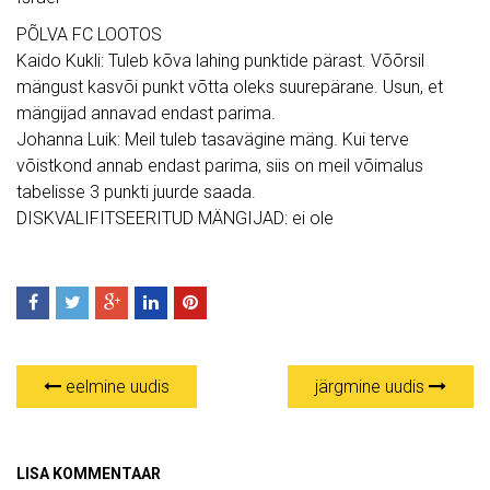
PÕLVA FC LOOTOS
Kaido Kukli: Tuleb kõva lahing punktide pärast. Võõrsil
mängust kasvõi punkt võtta oleks suurepärane. Usun, et
mängijad annavad endast parima.
Johanna Luik: Meil tuleb tasavägine mäng. Kui terve
võistkond annab endast parima, siis on meil võimalus
tabelisse 3 punkti juurde saada.
DISKVALIFITSEERITUD MÄNGIJAD: ei ole
eelmine uudis
järgmine uudis
LISA KOMMENTAAR