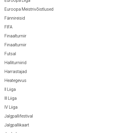
Euroopa Liiga
Euroopa Meistrivõistlused
Fännireisid
FIFA
Finaalturniir
Finaalturniir
Futsal
Halliturniirid
Harrastajad
Heategevus
II Liiga
III Liiga
IV Liiga
Jalgpallifestival
Jalgpallikaart