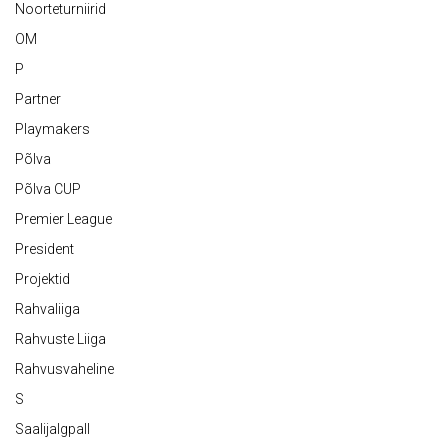
Noorteturniirid
OM
P
Partner
Playmakers
Põlva
Põlva CUP
Premier League
President
Projektid
Rahvaliiga
Rahvuste Liiga
Rahvusvaheline
S
Saalijalgpall