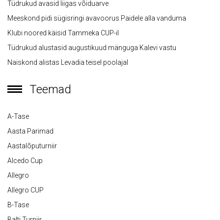
Tüdrukud avasid liigas võiduarve
Meeskond pidi sügisringi avavoorus Paidele alla vanduma
Klubi noored käisid Tammeka CUP-il
Tüdrukud alustasid augustikuud mänguga Kalevi vastu
Naiskond alistas Levadia teisel poolajal
Teemad
A-Tase
Aasta Parimad
Aastalõputurniir
Alcedo Cup
Allegro
Allegro CUP
B-Tase
Balti Turniir