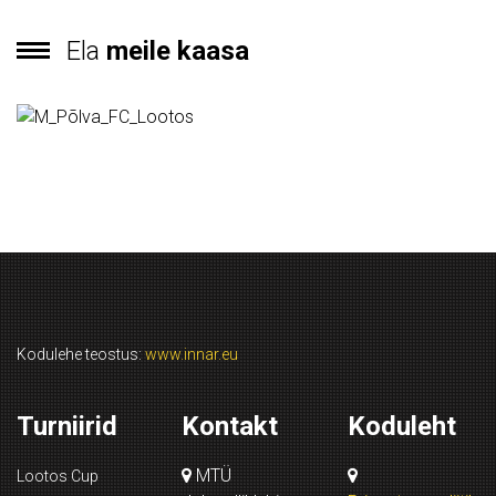
Ela
meile kaasa
Kodulehe teostus:
www.innar.eu
Turniirid
Kontakt
Koduleht
MTÜ
Lootos Cup