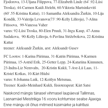
Fjodorova, 13-Uljana Filippova, 77-Elizabeth Linde (64`.92-Liisi
Troska), 44-Carmen Kaidi Jõeleht, 60-Viktoria Martsinkevitš
(60`.55-Kristina Kattai), 11-Samantha Aleksandra Žurkin, 10-Lija
Kondik, 33-Valerija Levanova(73`.90-Kelly Lilleoja), 7-Alina
Fitissova, 99-Vanessa Vaher
varus: 92-Liisi Troska, 80-Elen Pruuli, 31-Inga Kaup, 47-Anna
Sudakova, 90-Kelly Lilleoja, 6-Pavlina Strižebokova, 22-Kristina
Kattai
treener: Aleksandr Žurkin, arst: Aleksandr Gusev
FC Lootos: 1-Karina Piirimaa, 31-Katrin Piirimaa, 9-Karmen
Piirimaa, 15-Astrid Erik, 25-Getter Lepp, 24-Katariina Kinnunen,
23-Indra-Liz Nemvalts, 20-Kristin Kukli, 7-Ave-Lii Laas, 11-
Kristel Kotkas, 10-Kärt Hüdsi
varus: 8-Johanna Luik, 12-Keitlyn Metsmaa,
Treener: Kaido-Meinhard Kukli, füsioterapeut: Kärt Satsi
Naiskond mängis tänasel vihmasel laupäeval Tallinnas,
Lasnamäel Meistriliiga 16.vooru kohtumise sealse Ajaxiga.
Enne mängu oli õhus mitmeid küsimärke ja kahtlusi.