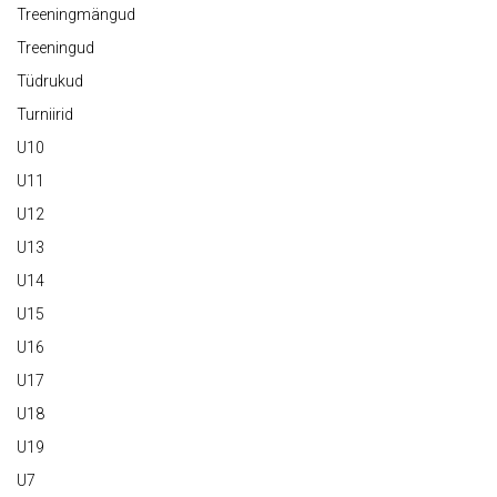
Treeningmängud
Treeningud
Tüdrukud
Turniirid
U10
U11
U12
U13
U14
U15
U16
U17
U18
U19
U7