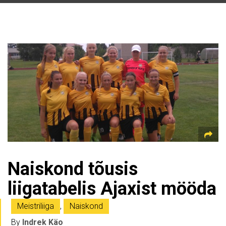
Naiskond tõusis
liigatabelis Ajaxist mööda
Meistriliiga
,
Naiskond
By
Indrek Käo