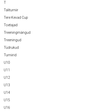
T
Taliturniir
Tere Kevad Cup
Toetajad
Treeningmängud
Treeningud
Tüdrukud
Turniirid
U10
U11
U12
U13
U14
U15
U16