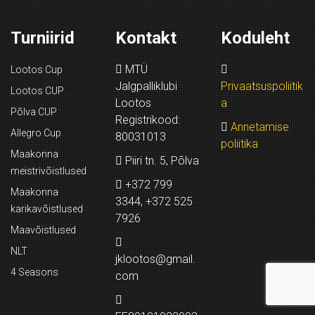
Turniirid
Kontakt
Koduleht
MTÜ
Lootos Cup
Jalgpalliklubi
Privaatsuspoliitik
Lootos CUP
Lootos
a
Põlva CUP
Registrikood:
Annetamise
Allegro Cup
80031013
poliitika
Maakonna
Piiri tn. 5, Põlva
meistrivõistlused
+372 799
Maakonna
3344, +372 525
karikavõistlused
7926
Maavõistlused
NLT
jklootos@gmail.
4 Seasons
com