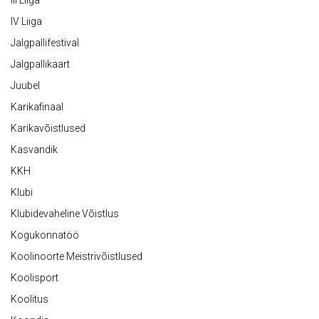
III Liiga
IV Liiga
Jalgpallifestival
Jalgpallikaart
Juubel
Karikafinaal
Karikavõistlused
Kasvandik
KKH
Klubi
Klubidevaheline Võistlus
Kogukonnatöö
Koolinoorte Meistrivõistlused
Koolisport
Koolitus