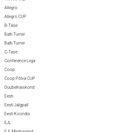
Allegro
Allegro CUP
B-Tase
Balti Turniir
Balti Turniir
C-Tase
Conference Liiga
Coop
Coop Põlva CUP
Duubelnaiskond
Eesti
Eesti Jalgpall
Eesti Koondis
EJL
EJL Miniturniirid