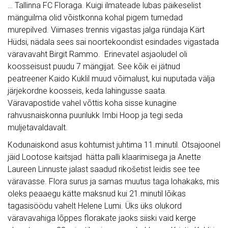
… Tallinna FC Floraga. Kuigi ilmateade lubas päikeselist
mänguilma olid võistkonna kohal pigem tumedad
murepilved. Viimases trennis vigastas jalga ründaja Kärt
Hüdsi, nädala sees sai noortekoondist esindades vigastada
väravavaht Birgit Rammo. Erinevatel asjaoludel oli
koosseisust puudu 7 mängijat. See kõik ei jätnud
peatreener Kaido Kuklil muud võimalust, kui nuputada välja
järjekordne koosseis, keda lahingusse saata.
Väravapostide vahel võttis koha sisse kunagine
rahvusnaiskonna puurilukk Imbi Hoop ja tegi seda
muljetavaldavalt.
Kodunaiskond asus kohtumist juhtima 11.minutil. Otsajoonel
jäid Lootose kaitsjad hätta palli klaarimisega ja Anette
Laureen Linnuste jalast saadud rikošetist leidis see tee
väravasse. Flora surus ja samas muutus taga lohakaks, mis
oleks peaaegu kätte maksnud kui 21.minutil lõikas
tagasisöödu vahelt Helene Lumi. Üks üks olukord
väravavahiga lõppes florakate jaoks siiski vaid kerge