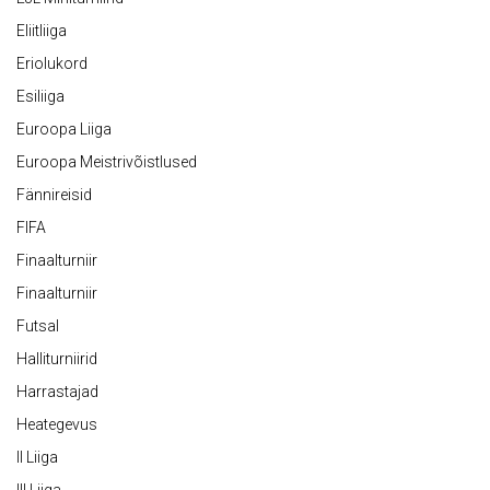
Eliitliiga
Eriolukord
Esiliiga
Euroopa Liiga
Euroopa Meistrivõistlused
Fännireisid
FIFA
Finaalturniir
Finaalturniir
Futsal
Halliturniirid
Harrastajad
Heategevus
II Liiga