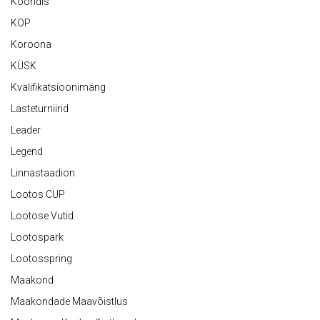
Koondis
KOP
Koroona
KÜSK
Kvalifikatsioonimäng
Lasteturniirid
Leader
Legend
Linnastaadion
Lootos CUP
Lootose Vutid
Lootospark
Lootosspring
Maakond
Maakondade Maavõistlus