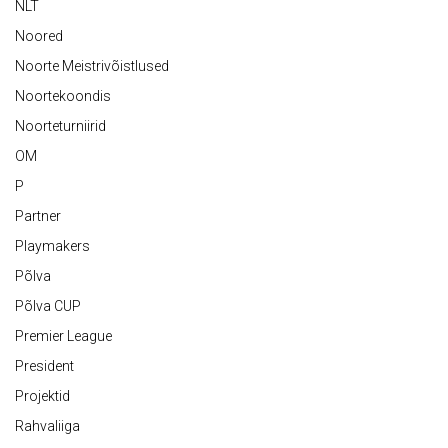
NLT
Noored
Noorte Meistrivõistlused
Noortekoondis
Noorteturniirid
OM
P
Partner
Playmakers
Põlva
Põlva CUP
Premier League
President
Projektid
Rahvaliiga