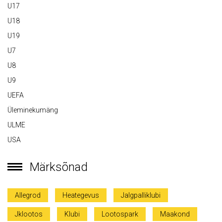
U17
U18
U19
U7
U8
U9
UEFA
Üleminekumäng
ULME
USA
Märksõnad
Allegrod
Heategevus
Jalgpalliklubi
Jklootos
Klubi
Lootospark
Maakond