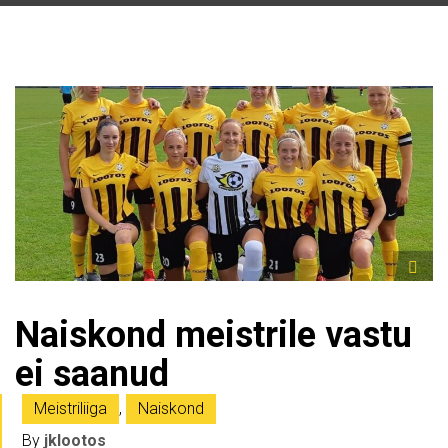
Naiskond meistrile vastu
ei saanud
Meistriliiga
,
Naiskond
By
jklootos