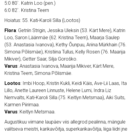
5:0 80`. Katrin Loo (pen.)
6:0 82`. Kristina Teern
Hoiatus: 55. Kati-Karoli Silla (Lootos)
Flora
: Getriin Strigin, Jessika Uleksin (53. Kärt Mere), Katrin
Loo, Saron Läänmäe (62. Kristina Teern), Maarja Saulep
(53. Anastasia Ivanova), Kethy Õunpuu, Ariina Mürkhain (76.
Simona Põlismäe), Kristiina Tullus, Kelly Rosen (76. Maarija
Mikiver), Getter Saar, Silja Goroško.
Varus
: Anastasia Ivanova, Maarija Mikiver, Kärt Mere,
Kristina Teern, Simona Põlismäe.
Lootos
: Imbi Hoop, Kristin Kukli, Keidi Käis, Ave-Lii Laas, Ita
Lillo, Anette Laureen Linnuste, Helene Lumi, Indra Liz
Nemvalts, Kati-Karoli Silla (75. Keitlyn Metsmaa), Aiki Suits,
Karmen Piirimaa.
Varus
: Keitlyn Metsmaa.
Augustikuu viimane laupäev viis allegrod pealinna, mängule
valitseva meistri, karikavõitja, superkarikavõitja, liiga liidri jne