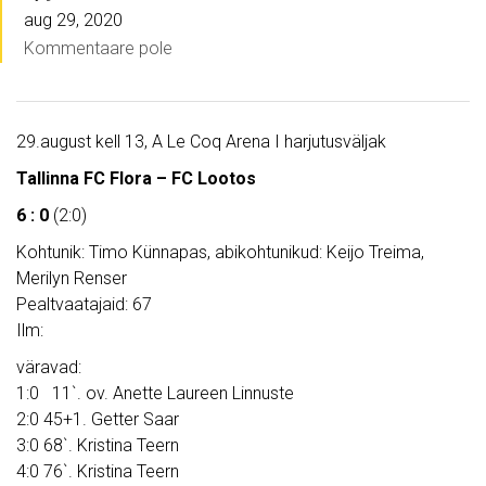
aug 29, 2020
Kommentaare pole
29.august kell 13, A Le Coq Arena I harjutusväljak
Tallinna FC Flora – FC Lootos
6 : 0
(2:0)
Kohtunik: Timo Künnapas, abikohtunikud: Keijo Treima,
Merilyn Renser
Pealtvaatajaid: 67
Ilm:
väravad:
1:0 11`. ov. Anette Laureen Linnuste
2:0 45+1. Getter Saar
3:0 68`. Kristina Teern
4:0 76`. Kristina Teern