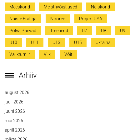
Meeskond
Meistrivõistlused
Naiskond
Naiste Esiliiga
Noored
Projekt USA
Põlva Päevad
Treenerid
U7
U8
U9
U10
U11
U13
U15
Ukraina
Valikturniir
Viik
Võit
Arhiiv
august 2026
juuli 2026
juuni 2026
mai 2026
aprill 2026
märts 2026