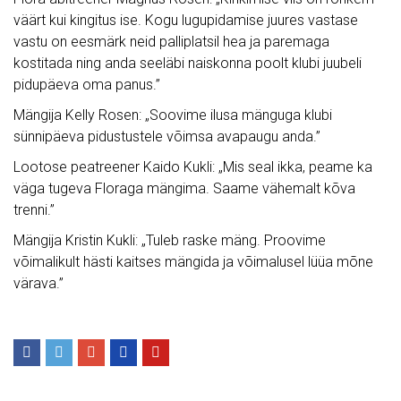
väärt kui kingitus ise. Kogu lugupidamise juures vastase
vastu on eesmärk neid palliplatsil hea ja paremaga
kostitada ning anda seeläbi naiskonna poolt klubi juubeli
pidupäeva oma panus.”
Mängija Kelly Rosen: „Soovime ilusa mänguga klubi
sünnipäeva pidustustele võimsa avapaugu anda.”
Lootose peatreener Kaido Kukli: „Mis seal ikka, peame ka
väga tugeva Floraga mängima. Saame vähemalt kõva
trenni.”
Mängija Kristin Kukli: „Tuleb raske mäng. Proovime
võimalikult hästi kaitses mängida ja võimalusel lüüa mõne
värava.”