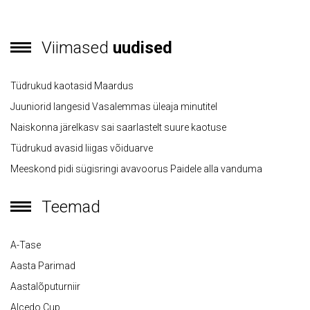
Viimased
uudised
Tüdrukud kaotasid Maardus
Juuniorid langesid Vasalemmas üleaja minutitel
Naiskonna järelkasv sai saarlastelt suure kaotuse
Tüdrukud avasid liigas võiduarve
Meeskond pidi sügisringi avavoorus Paidele alla vanduma
Teemad
A-Tase
Aasta Parimad
Aastalõputurniir
Alcedo Cup