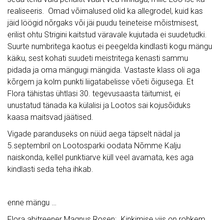
realiseeris. Omad võimalused olid ka allegrodel, kuid kas
jäid löögid nõrgaks või jäi puudu teineteise mõistmisest,
erilist ohtu Strigini kaitstud väravale kujutada ei suudetudki.
Suurte numbritega kaotus ei peegelda kindlasti kogu mängu
käiku, sest kohati suudeti meistritega kenasti sammu
pidada ja oma mängugi mängida. Vastaste klass oli aga
kõrgem ja kolm punkti liigatabelisse võeti õigusega. Et
Flora tähistas ühtlasi 30. tegevusaasta täitumist, ei
unustatud tänada ka külalisi ja Lootos sai kojusõiduks
kaasa maitsvad jäätised.
Vigade paranduseks on nüüd aega täpselt nädal ja
5.septembril on Lootosparki oodata Nõmme Kalju
naiskonda, kellel punktiarve küll veel avamata, kes aga
kindlasti seda teha ihkab.
enne mängu …
Flora abitreener Magnus Rosen: „Kinkimise viis on rohkem