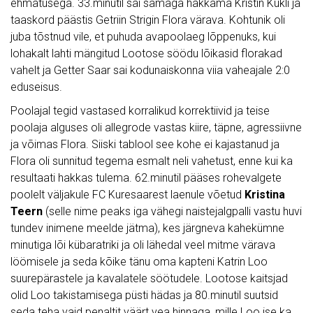
ehmatusega. 33.minutil sai samaga hakkama Kristin Kukli ja
taaskord päästis Getriin Strigin Flora värava. Kohtunik oli
juba tõstnud vile, et puhuda avapoolaeg lõppenuks, kui
lohakalt lahti mängitud Lootose söödu lõikasid florakad
vahelt ja Getter Saar sai kodunaiskonna viia vaheajale 2:0
eduseisus.
Poolajal tegid vastased korralikud korrektiivid ja teise
poolaja alguses oli allegrode vastas kiire, täpne, agressiivne
ja võimas Flora. Siiski tablool see kohe ei kajastanud ja
Flora oli sunnitud tegema esmalt neli vahetust, enne kui ka
resultaati hakkas tulema. 62.minutil pääses rohevalgete
poolelt väljakule FC Kuresaarest laenule võetud
Kristina
Teern
(selle nime peaks iga vähegi naistejalgpalli vastu huvi
tundev inimene meelde jätma), kes järgneva kahekümne
minutiga lõi kübaratriki ja oli lähedal veel mitme värava
löömisele ja seda kõike tänu oma kapteni Katrin Loo
suurepärastele ja kavalatele söötudele. Lootose kaitsjad
olid Loo takistamisega püsti hädas ja 80.minutil suutsid
seda teha vaid penaltit väärt vea hinnaga, mille Loo ise ka