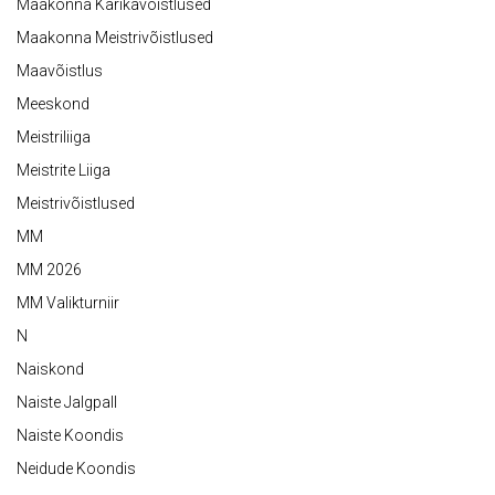
Maakonna Karikavõistlused
Maakonna Meistrivõistlused
Maavõistlus
Meeskond
Meistriliiga
Meistrite Liiga
Meistrivõistlused
MM
MM 2026
MM Valikturniir
N
Naiskond
Naiste Jalgpall
Naiste Koondis
Neidude Koondis