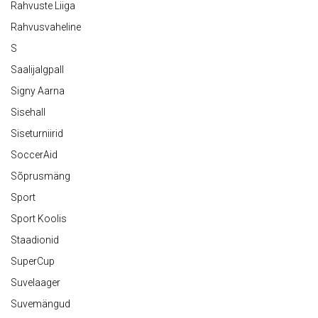
Rahvuste Liiga
Rahvusvaheline
S
Saalijalgpall
Signy Aarna
Sisehall
Siseturniirid
SoccerAid
Sõprusmäng
Sport
Sport Koolis
Staadionid
SuperCup
Suvelaager
Suvemängud