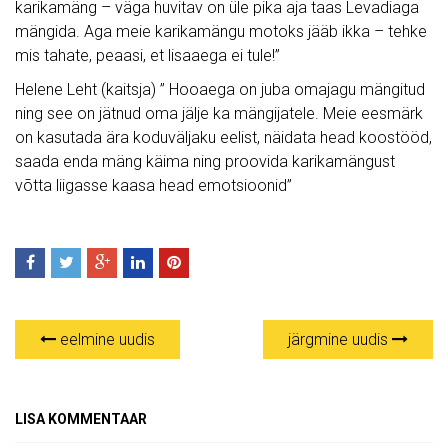
karikamäng – väga huvitav on üle pika aja taas Levadiaga
mängida. Aga meie karikamängu motoks jääb ikka – tehke
mis tahate, peaasi, et lisaaega ei tule!”
Helene Leht (kaitsja) ” Hooaega on juba omajagu mängitud
ning see on jätnud oma jälje ka mängijatele. Meie eesmärk
on kasutada ära koduväljaku eelist, näidata head koostööd,
saada enda mäng käima ning proovida karikamängust
võtta liigasse kaasa head emotsioonid”
eelmine uudis
järgmine uudis
LISA KOMMENTAAR