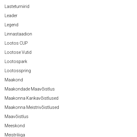
Lasteturniirid
Leader
Legend
Linnastaadion
Lootos CUP
Lootose Vutid
Lootospark
Lootosspring
Maakond
Maakondade Maavõistlus
Maakonna Karikavõistlused
Maakonna Meistrivõistlused
Maavõistlus
Meeskond
Meistriliiga