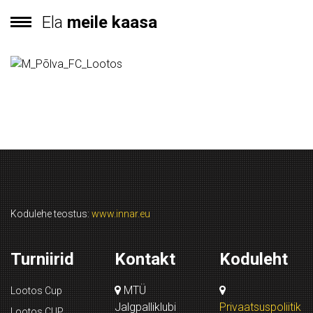
Ela
meile kaasa
Kodulehe teostus:
www.innar.eu
Turniirid
Kontakt
Koduleht
MTÜ
Lootos Cup
Jalgpalliklubi
Privaatsuspoliitik
Lootos CUP