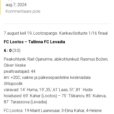
aug 7, 2024
Kommentaare pole
7.august kell 19, Lootospargis Karikavõistluste 1/16 finaal
FC Lootos – Tallinna FC Levadia
6 : 0
(3:0)
Peakohtunik: Rait Ojanurme, abikohtunikud: Rasmus Božen,
Oliver Veske
pealtvaatajaid: 44
ilm: +20C, vaikne ja päikesepaisteline kesknädala
õhtupoolik
väravad: 14`.Huma, 19`,35,`,61`Laas, 51`,81`.Hüdsi
hoiatused: 69`.Kahar (Lootos) – 75`.Tšikanov, 85`.Kulieva,
87`.Tarassova (Levadia)
FC Lootos: 19-Mairit Laanesaar, 3-Elina Kahar, 4-Helene