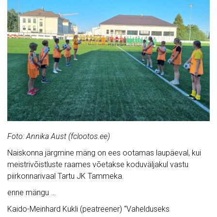
Foto: Annika Aust (fclootos.ee)
Naiskonna järgmine mäng on ees ootamas laupäeval, kui
meistrivõistluste raames võetakse koduväljakul vastu
piirkonnarivaal Tartu JK Tammeka.
enne mängu …
Kaido-Meinhard Kukli (peatreener) “Vahelduseks