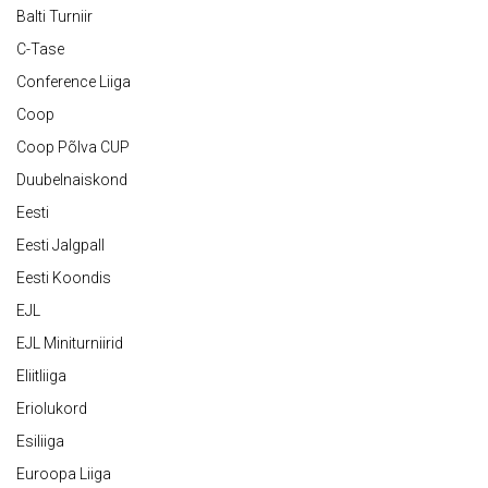
Balti Turniir
C-Tase
Conference Liiga
Coop
Coop Põlva CUP
Duubelnaiskond
Eesti
Eesti Jalgpall
Eesti Koondis
EJL
EJL Miniturniirid
Eliitliiga
Eriolukord
Esiliiga
Euroopa Liiga