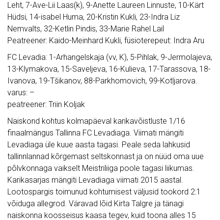
Leht, 7-Ave-Lii Laas(k), 9-Anette Laureen Linnuste, 10-Kärt
Hüdsi, 14-isabel Huma, 20-Kristin Kukli, 23-Indra Liz
Nemvalts, 32-Ketlin Pindis, 33-Marie Rahel Lail
Peatreener: Kaido-Meinhard Kukli, füsioterepeut: Indra Aru
FC Levadia: 1-Arhangelskaja (vv, K), 5-Pihlak, 9-Jermolajeva,
13-Klymakova, 15-Saveljeva, 16-Kulieva, 17-Tarassova, 18-
Ivanova, 19-Tšikanov, 88-Parkhomovich, 99-Kotljarova.
varus: –
peatreener: Triin Koljak
Naiskond kohtus kolmapäeval karikavõistluste 1/16
finaalmängus Tallinna FC Levadiaga. Viimati mängiti
Levadiaga üle kuue aasta tagasi. Peale seda lahkusid
tallinnlannad kõrgemast seltskonnast ja on nüüd oma uue
põlvkonnaga vaikselt Meistriliiga poole tagasi liikumas.
Karikasarjas mängiti Levadiaga viimati 2015 aastal.
Lootospargis toimunud kohtumisest väljusid tookord 2:1
võiduga allegrod. Väravad lõid Kirta Talgre ja tänagi
naiskonna koosseisus kaasa tegev, kuid toona alles 15