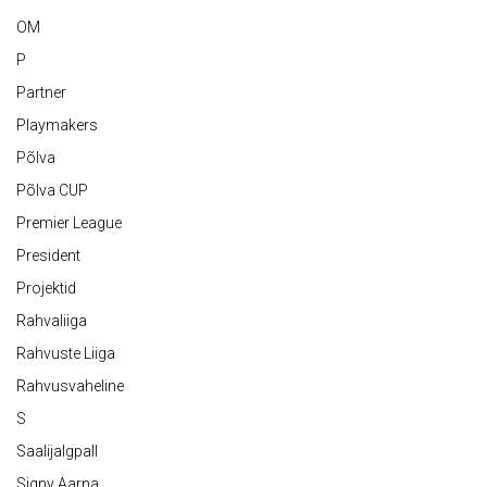
OM
P
Partner
Playmakers
Põlva
Põlva CUP
Premier League
President
Projektid
Rahvaliiga
Rahvuste Liiga
Rahvusvaheline
S
Saalijalgpall
Signy Aarna