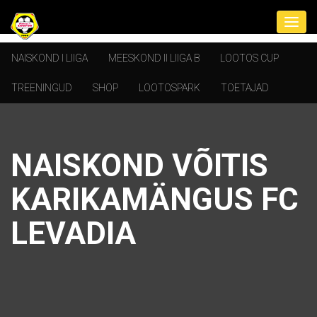
NAISKOND I LIIGA
MEESKOND II LIIGA B
LOOTOS CUP
TREENINGUD
SHOP
LOOTOSPARK
TOETAJAD
NAISKOND VÕITIS
KARIKAMÄNGUS FC
LEVADIA