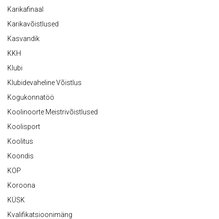
Karikafinaal
Karikavõistlused
Kasvandik
KKH
Klubi
Klubidevaheline Võistlus
Kogukonnatöö
Koolinoorte Meistrivõistlused
Koolisport
Koolitus
Koondis
KOP
Koroona
KÜSK
Kvalifikatsioonimäng