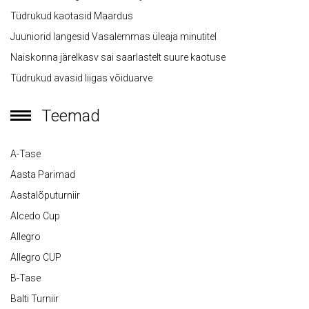
Tüdrukud kaotasid Maardus
Juuniorid langesid Vasalemmas üleaja minutitel
Naiskonna järelkasv sai saarlastelt suure kaotuse
Tüdrukud avasid liigas võiduarve
Teemad
A-Tase
Aasta Parimad
Aastalõputurniir
Alcedo Cup
Allegro
Allegro CUP
B-Tase
Balti Turniir