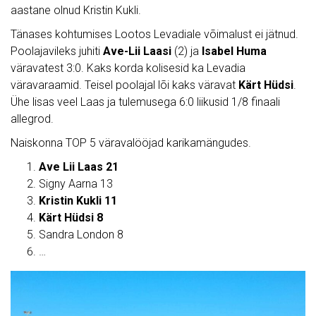
aastane olnud Kristin Kukli.
Tänases kohtumises Lootos Levadiale võimalust ei jätnud.
Poolajavileks juhiti
Ave-Lii Laasi
(2) ja
Isabel Huma
väravatest 3:0. Kaks korda kolisesid ka Levadia
väravaraamid. Teisel poolajal lõi kaks väravat
Kärt Hüdsi
.
Ühe lisas veel Laas ja tulemusega 6:0 liikusid 1/8 finaali
allegrod.
Naiskonna TOP 5 väravalööjad karikamängudes.
Ave Lii Laas 21
Signy Aarna 13
Kristin Kukli 11
Kärt Hüdsi 8
Sandra London 8
…