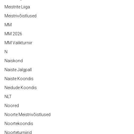
Meistrite Liiga
Meistrivõistlused
MM
MM 2026
MM Valikturniir
N
Naiskond
Naiste Jalgpall
Naiste Koondis
Neidude Koondis
NLT
Noored
Noorte Meistrivõistlused
Noortekoondis
Noorteturniirid