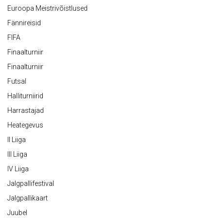
Euroopa Meistrivõistlused
Fännireisid
FIFA
Finaalturniir
Finaalturniir
Futsal
Halliturniirid
Harrastajad
Heategevus
II Liiga
III Liiga
IV Liiga
Jalgpallifestival
Jalgpallikaart
Juubel