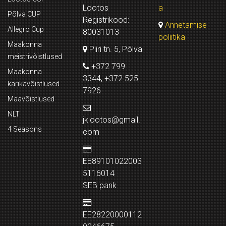
Lootos
a
Põlva CUP
Registrikood:
Annetamise
Allegro Cup
80031013
poliitika
Maakonna
Piiri tn. 5, Põlva
meistrivõistlused
+372 799
Maakonna
3344, +372 525
karikavõistlused
7926
Maavõistlused
NLT
jklootos@gmail.
4 Seasons
com
EE89101022003
5116014
SEB pank
EE28220000112