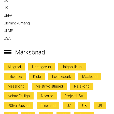
U8
U9
UEFA
Üleminekumäng
ULME
USA
Märksõnad
Allegrod
Heategevus
Jalgpalliklubi
Jklootos
Klubi
Lootospark
Maakond
Meeskond
Meistrivõistlused
Naiskond
Naiste Esiliiga
Noored
Projekt USA
Põlva Päevad
Treenerid
U7
U8
U9