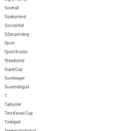
Sisehall
Siseturniirid
SoccerAid
Sõprusmäng
Sport
Sport Koolis
Staadionid
SuperCup
Suvelaager
Suvemängud
T
Taliturniir
Tere Kevad Cup
Toetajad
Treeningmängud