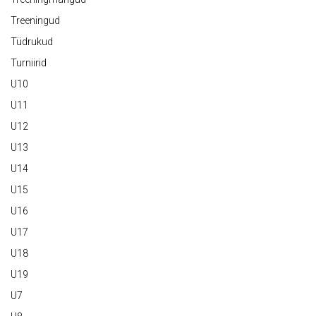
Treeningud
Tüdrukud
Turniirid
U10
U11
U12
U13
U14
U15
U16
U17
U18
U19
U7