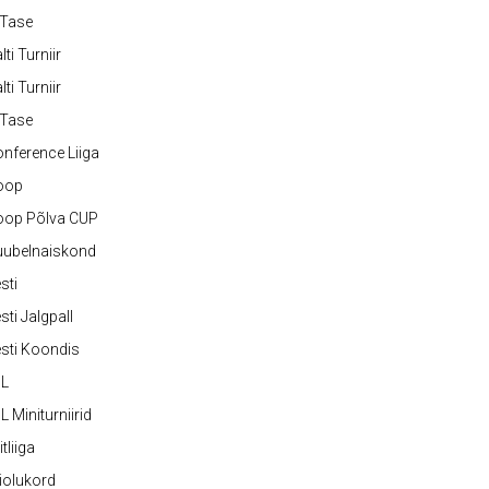
-Tase
lti Turniir
lti Turniir
-Tase
nference Liiga
oop
oop Põlva CUP
uubelnaiskond
sti
sti Jalgpall
sti Koondis
JL
L Miniturniirid
itliiga
iolukord