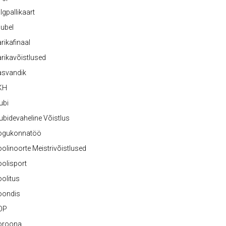
lgpallikaart
ubel
rikafinaal
rikavõistlused
asvandik
KH
ubi
ubidevaheline Võistlus
ogukonnatöö
olinoorte Meistrivõistlused
olisport
olitus
oondis
OP
oroona