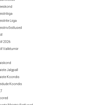
eeskond
istriliiga
istrite Liiga
istrivõistlused
M
M 2026
 Valikturniir
aiskond
iste Jalgpall
iste Koondis
eidude Koondis
LT
oored