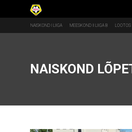
NAISKOND I LIIGA
MEESKOND II LIIGA B
LOOTOS
NAISKOND LÕPE