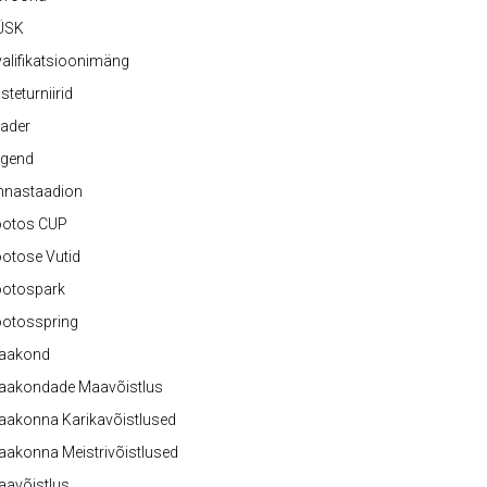
ÜSK
alifikatsioonimäng
steturniirid
ader
egend
nnastaadion
ootos CUP
otose Vutid
ootospark
ootosspring
aakond
aakondade Maavõistlus
aakonna Karikavõistlused
akonna Meistrivõistlused
aavõistlus