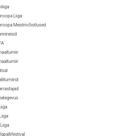
iliiga
roopa Liiga
roopa Meistrivõistlused
nnireisid
FA
naalturniir
naalturniir
tsal
lliturniirid
rrastajad
eategevus
 Liiga
 Liiga
 Liiga
lgpallifestival