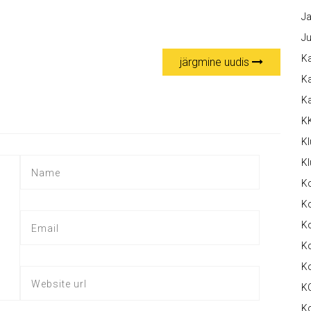
Ja
Ju
Ka
järgmine uudis
Ka
K
K
Kl
Kl
K
Ko
Ko
Ko
K
K
K