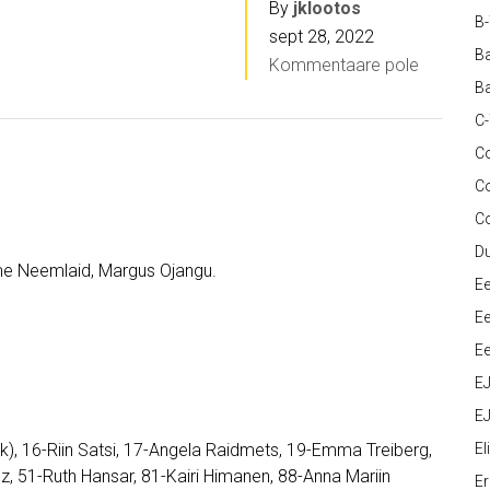
By
jklootos
B
sept 28, 2022
Ba
Kommentaare pole
Ba
C
Co
C
C
D
me Neemlaid, Margus Ojangu.
Ee
Ee
Ee
E
EJ
s(k), 16-Riin Satsi, 17-Angela Raidmets, 19-Emma Treiberg,
Eli
uz, 51-Ruth Hansar, 81-Kairi Himanen, 88-Anna Mariin
Er