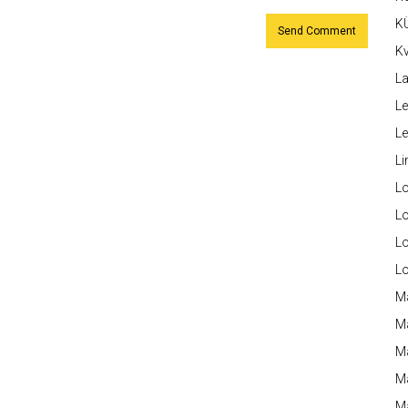
K
Kv
La
Le
L
Li
L
Lo
L
L
M
M
M
Ma
M