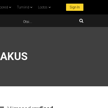
oored
Turniirid
Lootos
Sign In
SAKUS