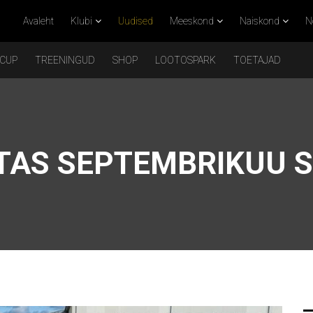
Avaleht
Klubi
Uudised
Meeskond
Naiskond
N
 CUP
TREENINGUD
SHOP
LOOTOSPARK
TOETAJAD
TAS SEPTEMBRIKUU 