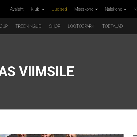
Avaleht
Klubi
Uudised
Meeskond
Naiskond
N
 CUP
TREENINGUD
SHOP
LOOTOSPARK
TOETAJAD
S VIIMSILE