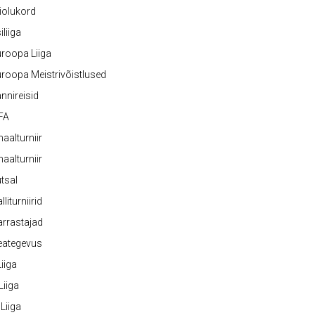
iolukord
iliiga
roopa Liiga
roopa Meistrivõistlused
nnireisid
FA
naalturniir
naalturniir
tsal
lliturniirid
rrastajad
eategevus
 Liiga
 Liiga
 Liiga