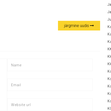
Ja
Ja
Ju
järgmine uudis
Ka
Ka
K
K
Kl
Kl
K
Ko
Ko
Ko
K
K