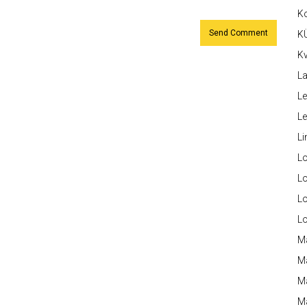
K
K
Kv
La
Le
L
Li
L
Lo
L
L
M
M
M
Ma