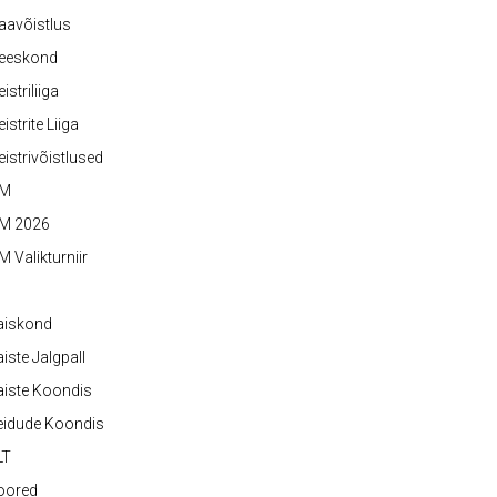
aavõistlus
eeskond
istriliiga
istrite Liiga
istrivõistlused
M
M 2026
 Valikturniir
aiskond
iste Jalgpall
iste Koondis
eidude Koondis
LT
oored