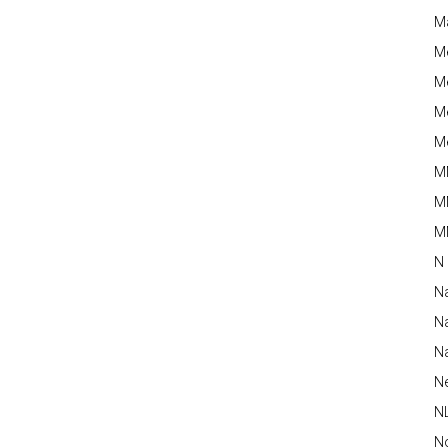
M
M
Me
Me
Me
M
M
MM
N
N
Na
Na
N
N
N