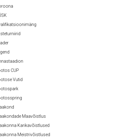
oroona
ÜSK
alifikatsioonimäng
steturniirid
ader
egend
nnastaadion
ootos CUP
otose Vutid
ootospark
ootosspring
aakond
aakondade Maavõistlus
aakonna Karikavõistlused
akonna Meistrivõistlused