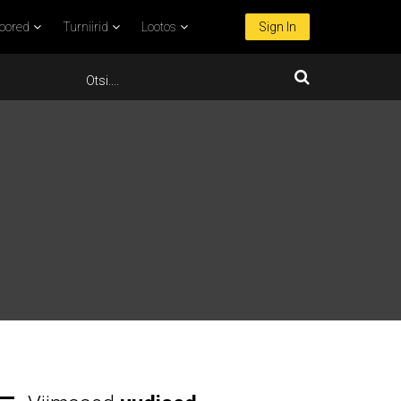
oored
Turniirid
Lootos
Sign In