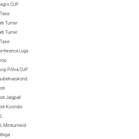
legro CUP
-Tase
lti Turniir
lti Turniir
-Tase
nference Liiga
oop
oop Põlva CUP
uubelnaiskond
sti
sti Jalgpall
sti Koondis
JL
L Miniturniirid
itliiga