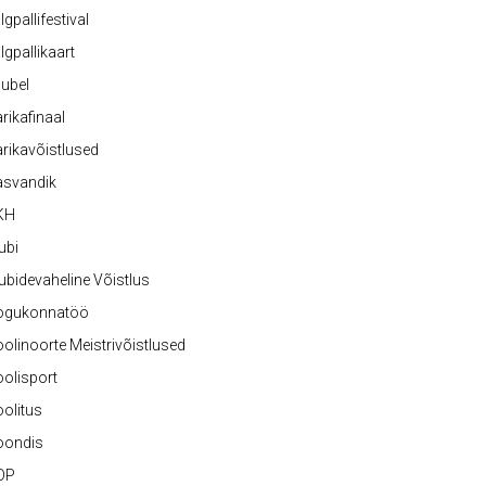
lgpallifestival
lgpallikaart
ubel
rikafinaal
rikavõistlused
asvandik
KH
ubi
ubidevaheline Võistlus
ogukonnatöö
olinoorte Meistrivõistlused
olisport
olitus
oondis
OP