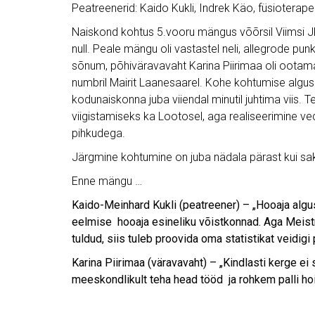
Peatreenerid: Kaido Kukli, Indrek Käo, füsioterape
Naiskond kohtus 5.vooru mängus võõrsil Viimsi JK 
null. Peale mängu oli vastastel neli, allegrode p
sõnum, põhiväravavaht Karina Piirimaa oli ootamat
numbril Mairit Laanesaarel. Kohe kohtumise alguse
kodunaiskonna juba viiendal minutil juhtima viis.
viigistamiseks ka Lootosel, aga realiseerimine veda
pihkudega.
Järgmine kohtumine on juba nädala pärast kui saku
Enne mängu …
Kaido-Meinhard Kukli (peatreener) – „Hooaja algus
eelmise hooaja esineliku võistkonnad. Aga Meistri
tuldud, siis tuleb proovida oma statistikat veidig
Karina Piirimaa (väravavaht) – „Kindlasti kerge 
meeskondlikult teha head tööd ja rohkem palli ho