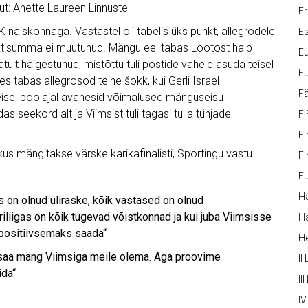
ut: Anette Laureen Linnuste
Er
naiskonnaga. Vastastel oli tabelis üks punkt, allegrodele
Es
unktisumma ei muutunud. Mängu eel tabas Lootost halb
Eu
ult haigestunud, mistõttu tuli postide vahele asuda teisel
Eu
s tabas allegrosod teine šokk, kui Gerli Israel
Fä
 Teisel poolajal avanesid võimalused mänguseisu
s seekord alt ja Viimsist tuli tagasi tulla tühjade
FI
Fi
s mängitakse värske karikafinalisti, Sportingu vastu.
Fi
Fu
Ha
 on olnud üliraske, kõik vastased on olnud
liigas on kõik tugevad võistkonnad ja kui juba Viimsisse
Ha
i positiivsemaks saada“
H
ei saa mäng Viimsiga meile olema. Aga proovime
II
ida“
III
IV