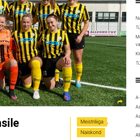
Na
Tü
Me
v
Kl
Tü
A
A
Aa
sile
Meistriliiga
,
A
Naiskond
Al