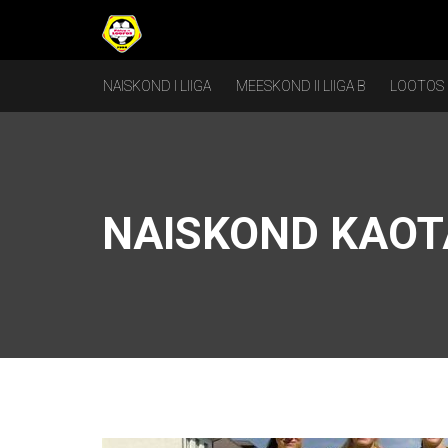
NAISKOND I LIIGA
MEESKOND II LIIGA B
LOOTOS
NAISKOND KAOTA