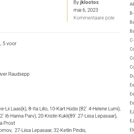
By
jklootos
Al
mai 6, 2023
B
Kommentaare pole
Ba
Ba
C
L 5.voor
Co
C
C
Oliver Raudsepp
D
Ee
Ee
Ee
-Lii Laas(k), 8-Ita Lillo, 10-Kärt Hüdsi (82`.4-Helene Lumi),
E
.l6-Hanna Parv), 20-Kristin Kukli(89`.27-Liisa Lepasaar),
EJ
da Prost
mov, 27-Liisa Lepasaar, 32-Ketlin Pindis,
Eli