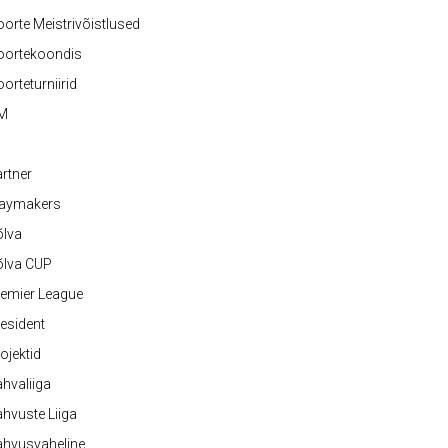
orte Meistrivõistlused
oortekoondis
orteturniirid
M
rtner
laymakers
õlva
õlva CUP
emier League
esident
ojektid
hvaliiga
hvuste Liiga
ahvusvaheline