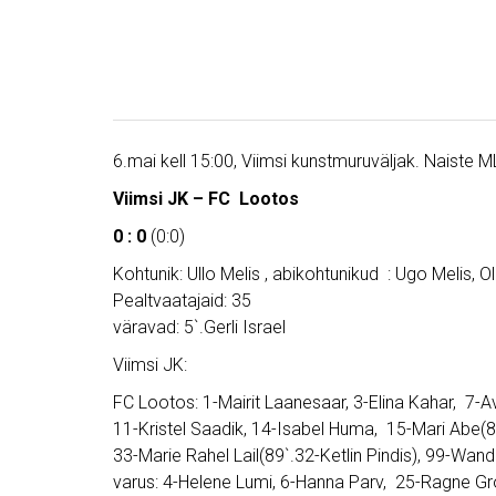
6.mai kell 15:00, Viimsi kunstmuruväljak. Naiste M
Viimsi JK – FC Lootos
0 : 0
(0:0)
Kohtunik: Ullo Melis , abikohtunikud : Ugo Melis, 
Pealtvaatajaid: 35
väravad: 5`.Gerli Israel
Viimsi JK:
FC Lootos: 1-Mairit Laanesaar, 3-Elina Kahar, 7-Ave
11-Kristel Saadik, 14-Isabel Huma, 15-Mari Abe(82`
33-Marie Rahel Lail(89`.32-Ketlin Pindis), 99-Wan
varus: 4-Helene Lumi, 6-Hanna Parv, 25-Ragne Gro