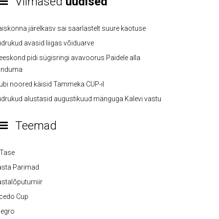
Viimased
uudised
iskonna järelkasv sai saarlastelt suure kaotuse
drukud avasid liigas võiduarve
eskond pidi sügisringi avavoorus Paidele alla
anduma
ubi noored käisid Tammeka CUP-il
drukud alustasid augustikuud mänguga Kalevi vastu
Teemad
-Tase
asta Parimad
stalõputurniir
lcedo Cup
legro