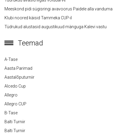
Meeskond pidi sügisringi avavoorus Paidele alla vanduma
Klubi noored käisid Tammeka CUP-il
Tüdrukud alustasid augustikuud mänguga Kalevi vastu
Teemad
A-Tase
Aasta Parimad
Aastalõputurniir
Alcedo Cup
Allegro
Allegro CUP
B-Tase
Balti Turniir
Balti Turniir