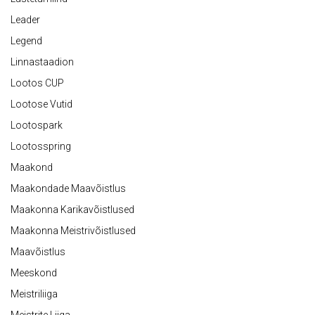
Leader
Legend
Linnastaadion
Lootos CUP
Lootose Vutid
Lootospark
Lootosspring
Maakond
Maakondade Maavõistlus
Maakonna Karikavõistlused
Maakonna Meistrivõistlused
Maavõistlus
Meeskond
Meistriliiga
Meistrite Liiga