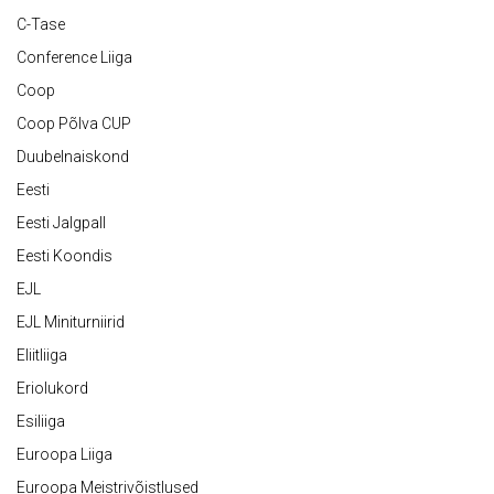
C-Tase
Conference Liiga
Coop
Coop Põlva CUP
Duubelnaiskond
Eesti
Eesti Jalgpall
Eesti Koondis
EJL
EJL Miniturniirid
Eliitliiga
Eriolukord
Esiliiga
Euroopa Liiga
Euroopa Meistrivõistlused