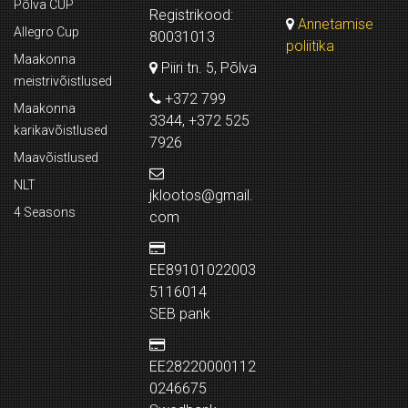
Põlva CUP
Registrikood:
Annetamise
Allegro Cup
80031013
poliitika
Maakonna
Piiri tn. 5, Põlva
meistrivõistlused
+372 799
Maakonna
3344, +372 525
karikavõistlused
7926
Maavõistlused
NLT
jklootos@gmail.
4 Seasons
com
EE89101022003
5116014
SEB pank
EE28220000112
0246675