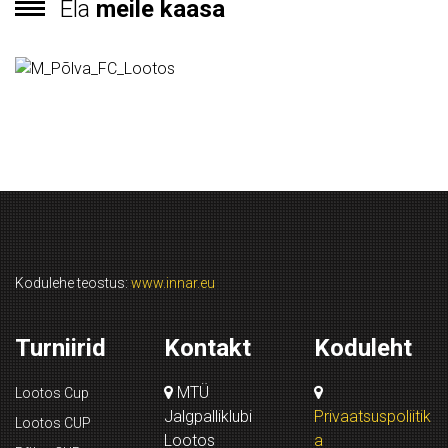
Ela
meile kaasa
Kodulehe teostus:
www.innar.eu
Turniirid
Kontakt
Koduleht
MTÜ
Lootos Cup
Jalgpalliklubi
Privaatsuspoliitik
Lootos CUP
Lootos
a