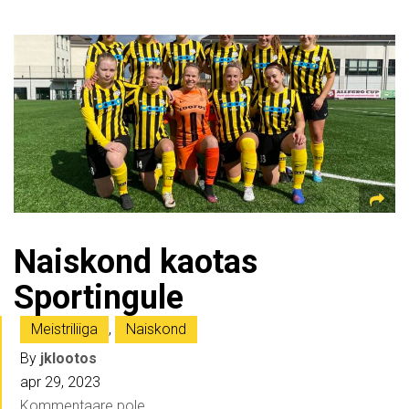
Naiskond kaotas
Sportingule
Meistriliiga
,
Naiskond
By
jklootos
apr 29, 2023
Kommentaare pole