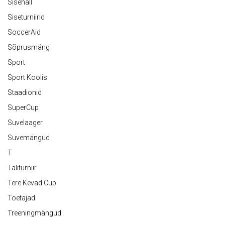
Sisehall
Siseturniirid
SoccerAid
Sõprusmäng
Sport
Sport Koolis
Staadionid
SuperCup
Suvelaager
Suvemängud
T
Taliturniir
Tere Kevad Cup
Toetajad
Treeningmängud