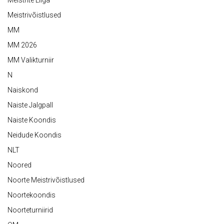
Meistrivõistlused
MM
MM 2026
MM Valikturniir
N
Naiskond
Naiste Jalgpall
Naiste Koondis
Neidude Koondis
NLT
Noored
Noorte Meistrivõistlused
Noortekoondis
Noorteturniirid