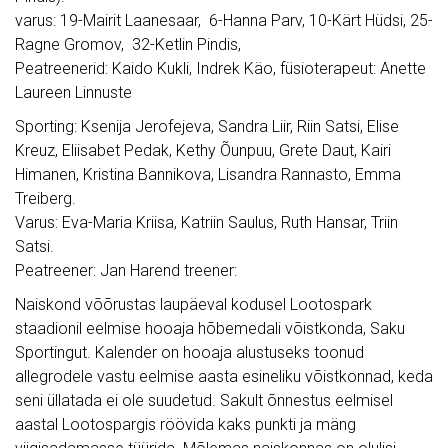
varus: 19-Mairit Laanesaar, 6-Hanna Parv, 10-Kärt Hüdsi, 25-
Ragne Gromov, 32-Ketlin Pindis,
Peatreenerid: Kaido Kukli, Indrek Käo, füsioterapeut: Anette
Laureen Linnuste
Sporting: Ksenija Jerofejeva, Sandra Liir, Riin Satsi, Elise
Kreuz, Eliisabet Pedak, Kethy Õunpuu, Grete Daut, Kairi
Himanen, Kristina Bannikova, Lisandra Rannasto, Emma
Treiberg.
Varus: Eva-Maria Kriisa, Katriin Saulus, Ruth Hansar, Triin
Satsi.
Peatreener: Jan Harend treener:
Naiskond võõrustas laupäeval kodusel Lootospark
staadionil eelmise hooaja hõbemedali võistkonda, Saku
Sportingut. Kalender on hooaja alustuseks toonud
allegrodele vastu eelmise aasta esineliku võistkonnad, keda
seni üllatada ei ole suudetud. Sakult õnnestus eelmisel
aastal Lootospargis röövida kaks punkti ja mäng