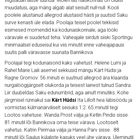
viigisadamasse tüürida. Mõlemas naiskonnas on olulisi
muudatusi, aga mäng algab alat seisult null-null. Kooli
poolele alustanud allegrod alustasid hästi ja suutsid Saku
surve kenasti üle elada. Poolaja teisel poolel tekkisid
esimesed momendid ka kodunaiskonnale, aga lööki
väravale ei suudetud teha. Vaheajale siirduti siiski Sportingu
minimaalsel eduseisul kui viis minutit enne vaheajapausi
suutis palli väravasse suunata Bannikova.
Poolajal tegi kodunaisond kaks vahetust. Helene Lumi ja
Rahel Marie Laili asemel sekkusid mängu Kärt Hüdsi ja
Ragne Gromov. 56.minuti ei suutnud allegrod ära klaarida
nurgalöögijärgselt olukorda ja teisest lainest tulnud Sandra
Liir duubeldas Saku edunumbrid, aga ainult minutiks. Kohe
järgmisel rünnakul sai
Kärt Hüdsi
Ita Lillolt hea läbisöödu ja
vormistas külmanärviliselt seisuks 1:2. 65.minutil tegi
Lootos vahetuse. Wanda Prost välja ja Ketlin Pindis sisse.
81.minutil lõi Bannikova oma teise värava. Lootoselt
vahetus. Katrin Piirimaa välja ja Hanna Parv sisse. 88.
minutil lõi Saulus külaliste kasuks veel ühe värava. Üleminutil