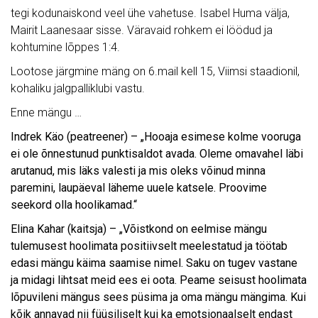
tegi kodunaiskond veel ühe vahetuse. Isabel Huma välja,
Mairit Laanesaar sisse. Väravaid rohkem ei löödud ja
kohtumine lõppes 1:4.
Lootose järgmine mäng on 6.mail kell 15, Viimsi staadionil,
kohaliku jalgpalliklubi vastu.
Enne mängu …
Indrek Käo (peatreener) – „Hooaja esimese kolme vooruga
ei ole õnnestunud punktisaldot avada. Oleme omavahel läbi
arutanud, mis läks valesti ja mis oleks võinud minna
paremini, laupäeval läheme uuele katsele. Proovime
seekord olla hoolikamad.“
Elina Kahar (kaitsja) – „Võistkond on eelmise mängu
tulemusest hoolimata positiivselt meelestatud ja töötab
edasi mängu käima saamise nimel. Saku on tugev vastane
ja midagi lihtsat meid ees ei oota. Peame seisust hoolimata
lõpuvileni mängus sees püsima ja oma mängu mängima. Kui
kõik annavad nii füüsiliselt kui ka emotsionaalselt endast