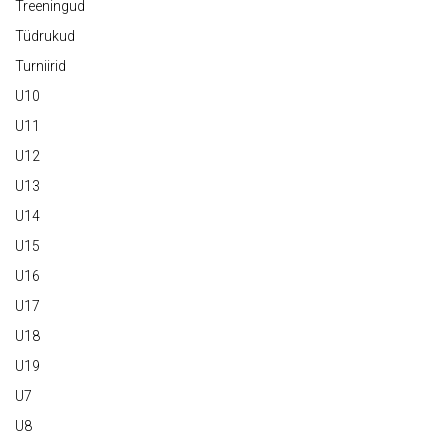
Treeningud
Tüdrukud
Turniirid
U10
U11
U12
U13
U14
U15
U16
U17
U18
U19
U7
U8