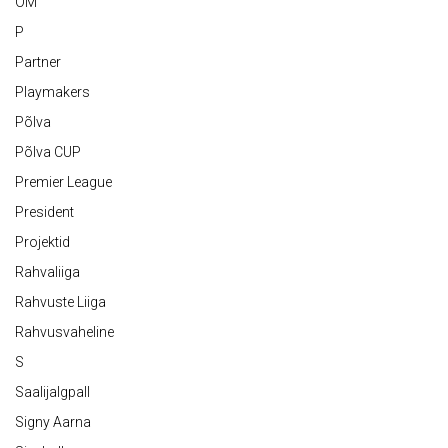
OM
P
Partner
Playmakers
Põlva
Põlva CUP
Premier League
President
Projektid
Rahvaliiga
Rahvuste Liiga
Rahvusvaheline
S
Saalijalgpall
Signy Aarna