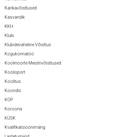
Karikavõistlused
Kasvandik
KKH
Klubi
Klubidevaheline Võistlus
Kogukonnatöö
Koolinoorte Meistrivõistlused
Koolisport
Koolitus
Koondis
KOP
Koroona
KÜSK
Kvalifikatsioonimäng
Lasteturniirid