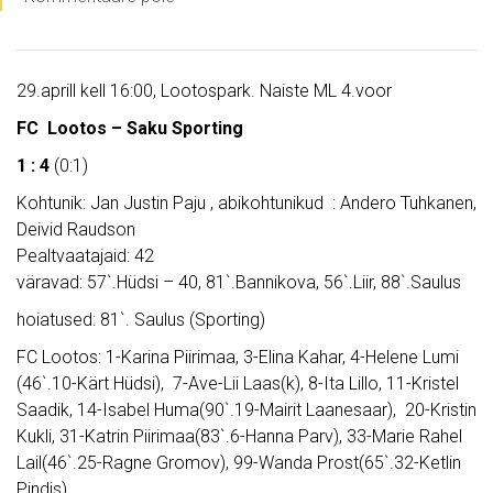
29.aprill kell 16:00, Lootospark. Naiste ML 4.voor
FC Lootos – Saku Sporting
1 : 4
(0:1)
Kohtunik: Jan Justin Paju , abikohtunikud : Andero Tuhkanen,
Deivid Raudson
Pealtvaatajaid: 42
väravad: 57`.Hüdsi – 40, 81`.Bannikova, 56`.Liir, 88`.Saulus
hoiatused: 81`. Saulus (Sporting)
FC Lootos: 1-Karina Piirimaa, 3-Elina Kahar, 4-Helene Lumi
(46`.10-Kärt Hüdsi), 7-Ave-Lii Laas(k), 8-Ita Lillo, 11-Kristel
Saadik, 14-Isabel Huma(90`.19-Mairit Laanesaar), 20-Kristin
Kukli, 31-Katrin Piirimaa(83`.6-Hanna Parv), 33-Marie Rahel
Lail(46`.25-Ragne Gromov), 99-Wanda Prost(65`.32-Ketlin
Pindis).