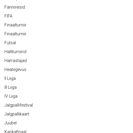
Fännireisid
FIFA
Finaalturniir
Finaalturniir
Futsal
Halliturniirid
Harrastajad
Heategevus
II Liiga
III Liiga
IV Liiga
Jalgpallifestival
Jalgpallikaart
Juubel
Karikafinaal