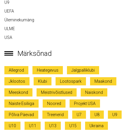
U9
UEFA
Üleminekumäng
ULME
USA
Märksõnad
Allegrod
Heategevus
Jalgpalliklubi
Jklootos
Klubi
Lootospark
Maakond
Meeskond
Meistrivõistlused
Naiskond
Naiste Esiliiga
Noored
Projekt USA
Põlva Päevad
Treenerid
U7
U8
U9
U10
U11
U13
U15
Ukraina