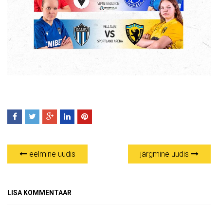
eelmine uudis
järgmine uudis
LISA KOMMENTAAR