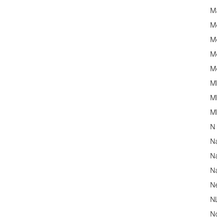
M
M
Me
Me
Me
M
M
MM
N
N
Na
Na
N
N
N