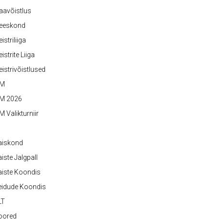
aavõistlus
eeskond
istriliiga
istrite Liiga
istrivõistlused
M
M 2026
 Valikturniir
aiskond
iste Jalgpall
iste Koondis
eidude Koondis
LT
oored