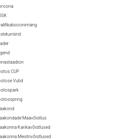
oroona
ÜSK
alifikatsioonimäng
steturniirid
ader
egend
nnastaadion
ootos CUP
otose Vutid
ootospark
ootosspring
aakond
aakondade Maavõistlus
aakonna Karikavõistlused
akonna Meistrivõistlused