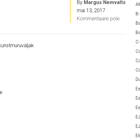
By
Margus Nemvalts
Al
mai 13, 2017
B
Kommentaare pole
Ba
Ba
C
 kunstmuruväljak
Co
C
C
D
Ee
äe
Ee
Ee
E
EJ
Eli