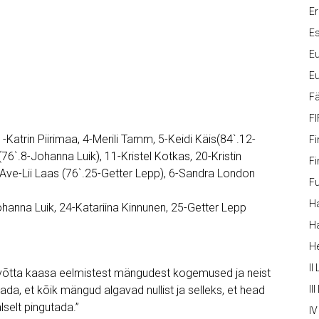
Er
Es
Eu
Eu
Fä
FI
-Katrin Piirimaa, 4-Merili Tamm, 5-Keidi Käis(84`.12-
Fi
(76`.8-Johanna Luik), 11-Kristel Kotkas, 20-Kristin
Fi
7-Ave-Lii Laas (76`.25-Getter Lepp), 6-Sandra London
Fu
Ha
hanna Luik, 24-Katariina Kinnunen, 25-Getter Lepp
Ha
H
II
ne võtta kaasa eelmistest mängudest kogemused ja neist
da, et kõik mängud algavad nullist ja selleks, et head
III
selt pingutada.”
IV