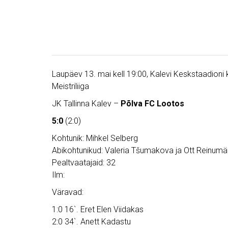
Laupäev 13. mai kell 19:00, Kalevi Keskstaadioni
Meistriliiga
JK Tallinna Kalev –
Põlva FC Lootos
5:0
(2:0)
Kohtunik: Mihkel Selberg
Abikohtunikud: Valeria Tšumakova ja Ott Reinum
Pealtvaatajaid: 32
Ilm:
Väravad:
1:0 16`. Eret Elen Viidakas
2:0 34`. Anett Kadastu