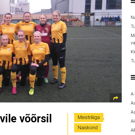
Na
Tü
Me
v
Kl
Tü
A
A
Aa
ile võõrsil
Meistriliiga
,
A
Naiskond
Al