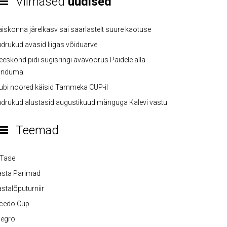
Viimased
uudised
iskonna järelkasv sai saarlastelt suure kaotuse
drukud avasid liigas võiduarve
eskond pidi sügisringi avavoorus Paidele alla
anduma
ubi noored käisid Tammeka CUP-il
drukud alustasid augustikuud mänguga Kalevi vastu
Teemad
-Tase
asta Parimad
stalõputurniir
lcedo Cup
legro