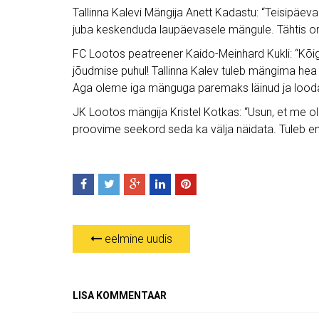
Tallinna Kalevi Mängija Anett Kadastu: “Teisipäeval
juba keskenduda laupäevasele mängule. Tähtis on 
FC Lootos peatreener Kaido-Meinhard Kukli: “Kõige
jõudmise puhul! Tallinna Kalev tuleb mängima hea
Aga oleme iga mänguga paremaks läinud ja looda
JK Lootos mängija Kristel Kotkas: “Usun, et me 
proovime seekord seda ka välja näidata. Tuleb en
eelmine uudis
LISA KOMMENTAAR