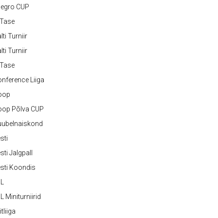
legro CUP
-Tase
lti Turniir
lti Turniir
-Tase
nference Liiga
oop
oop Põlva CUP
uubelnaiskond
sti
sti Jalgpall
sti Koondis
JL
L Miniturniirid
itliiga