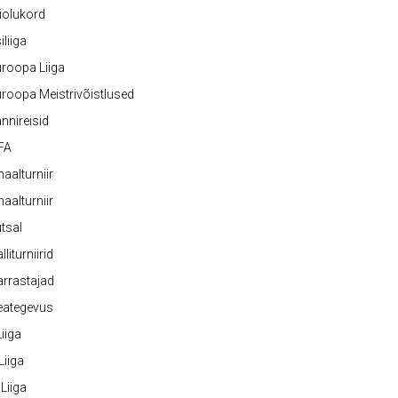
iolukord
iliiga
roopa Liiga
roopa Meistrivõistlused
nnireisid
FA
naalturniir
naalturniir
tsal
lliturniirid
rrastajad
eategevus
 Liiga
 Liiga
 Liiga