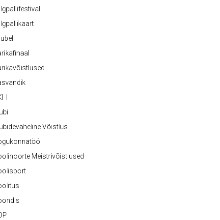
lgpallifestival
lgpallikaart
ubel
rikafinaal
rikavõistlused
asvandik
KH
ubi
ubidevaheline Võistlus
ogukonnatöö
olinoorte Meistrivõistlused
olisport
olitus
oondis
OP