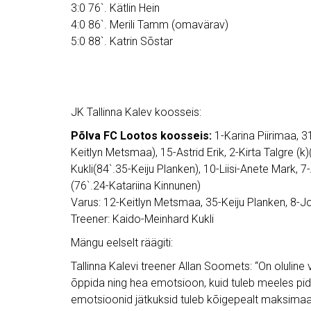
3:0 76`. Kätlin Hein
4:0 86`. Merili Tamm (omavärav)
5:0 88`. Katrin Sõstar
JK Tallinna Kalev koosseis:
Põlva FC Lootos koosseis:
1-Karina Piirimaa, 31
Keitlyn Metsmaa), 15-Astrid Erik, 2-Kirta Talgre (k)
Kukli(84`.35-Keiju Planken), 10-Liisi-Anete Mark, 
(76`.24-Katariina Kinnunen)
Varus: 12-Keitlyn Metsmaa, 35-Keiju Planken, 8-Jo
Treener: Kaido-Meinhard Kukli
Mängu eelselt räägiti:
Tallinna Kalevi treener Allan Soomets: “On oluli
õppida ning hea emotsioon, kuid tuleb meeles pida
emotsioonid jätkuksid tuleb kõigepealt maksimaal