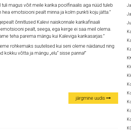
 tuli magus võit meile karika poolfinaalis aga nüüd tuleb
Ja
hea emotsiooni pealt minna ja kolm punkti koju jätta.”
Ja
pealt õnnitlused Kalevi naiskonnale karikafinaali
Ju
 emotsiooni pealt, seega, ega kerge ei saa meil olema.
Ka
me teha parema mängu kui Kaleviga karikasarjas.”
Ka
oleme rohkemaks suutelised kui seni oleme näidanud ning
K
d kokku võtta ja mängu „elu“ sisse panna!”
K
Kl
Kl
K
Ko
järgmine uudis
Ko
Ko
K
K