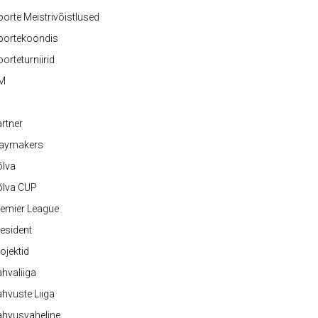
orte Meistrivõistlused
oortekoondis
orteturniirid
M
rtner
laymakers
õlva
õlva CUP
emier League
esident
ojektid
hvaliiga
hvuste Liiga
ahvusvaheline