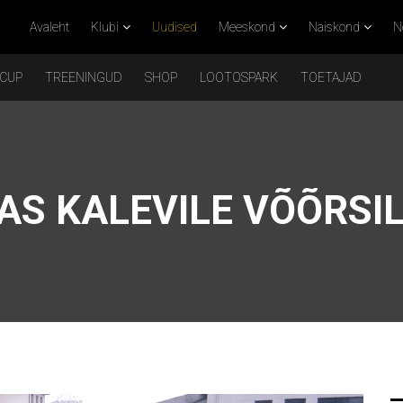
Avaleht
Klubi
Uudised
Meeskond
Naiskond
N
 CUP
TREENINGUD
SHOP
LOOTOSPARK
TOETAJAD
AS KALEVILE VÕÕRSI