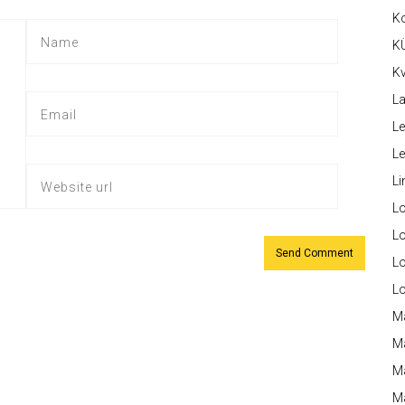
K
K
Kv
La
Le
L
Li
L
Lo
L
L
M
M
M
Ma