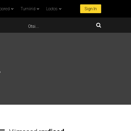
oored
Turniirid
Lootos
Sign In
L