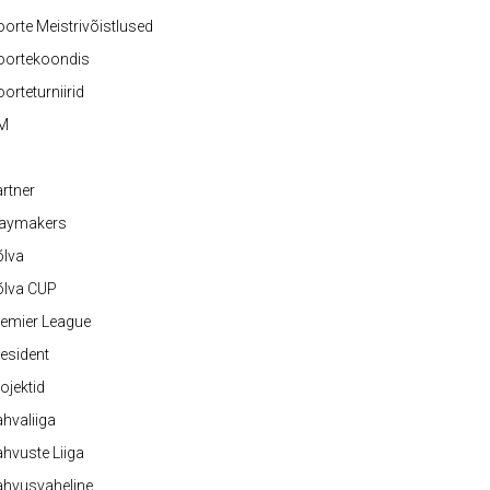
orte Meistrivõistlused
oortekoondis
orteturniirid
M
rtner
laymakers
õlva
õlva CUP
emier League
esident
ojektid
hvaliiga
hvuste Liiga
ahvusvaheline