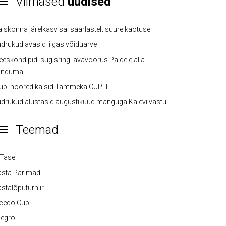
Viimased
uudised
iskonna järelkasv sai saarlastelt suure kaotuse
drukud avasid liigas võiduarve
eskond pidi sügisringi avavoorus Paidele alla
anduma
ubi noored käisid Tammeka CUP-il
drukud alustasid augustikuud mänguga Kalevi vastu
Teemad
-Tase
asta Parimad
stalõputurniir
lcedo Cup
legro