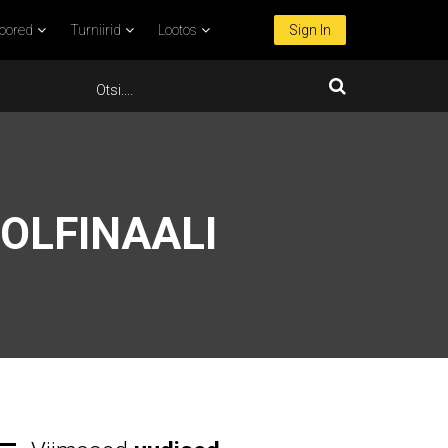
oored
Turniirid
Lootos
Sign In
OLFINAALI