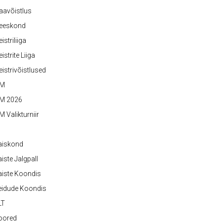
aavõistlus
eeskond
istriliiga
istrite Liiga
istrivõistlused
M
M 2026
 Valikturniir
aiskond
iste Jalgpall
iste Koondis
eidude Koondis
LT
oored