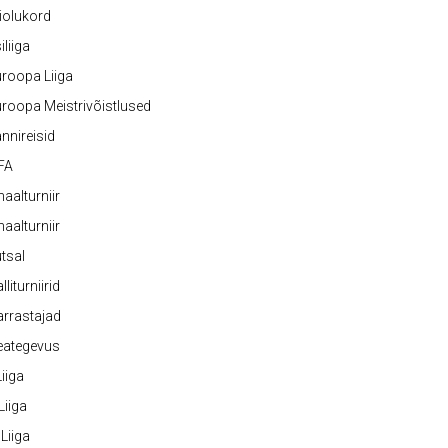
iolukord
iliiga
roopa Liiga
roopa Meistrivõistlused
nnireisid
FA
naalturniir
naalturniir
tsal
lliturniirid
rrastajad
eategevus
 Liiga
 Liiga
 Liiga