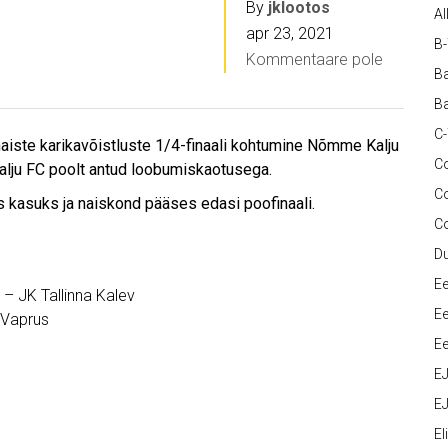
By
jklootos
Al
apr 23, 2021
B
Kommentaare pole
Ba
Ba
C
aiste karikavõistluste 1/4-finaali kohtumine Nõmme Kalju
Co
lju FC poolt antud loobumiskaotusega.
C
kasuks ja naiskond pääses edasi poofinaali.
C
D
Ee
 – JK Tallinna Kalev
Ee
 Vaprus
Ee
E
EJ
Eli