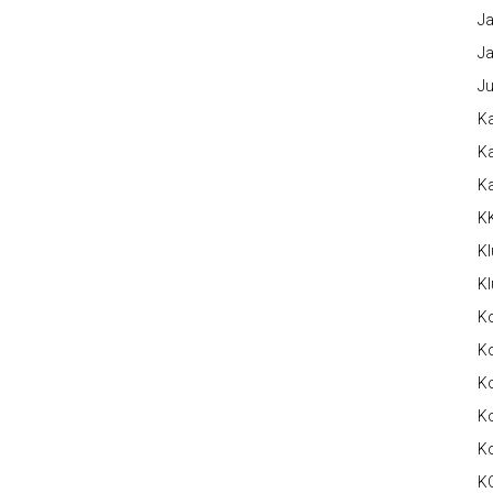
Ja
Ja
Ju
Ka
Ka
K
K
Kl
Kl
K
Ko
Ko
Ko
K
K