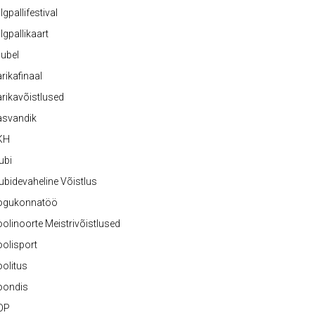
lgpallifestival
lgpallikaart
ubel
rikafinaal
rikavõistlused
asvandik
KH
ubi
ubidevaheline Võistlus
ogukonnatöö
olinoorte Meistrivõistlused
olisport
olitus
oondis
OP