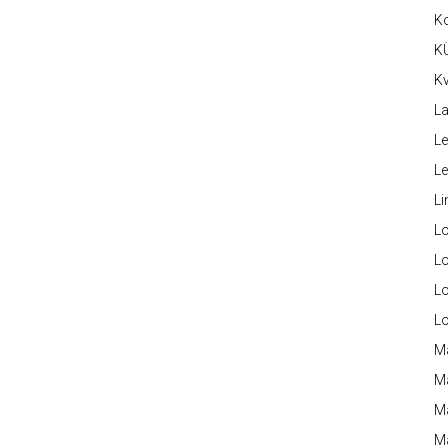
K
K
Kv
La
Le
L
Li
L
Lo
L
L
M
M
M
Ma