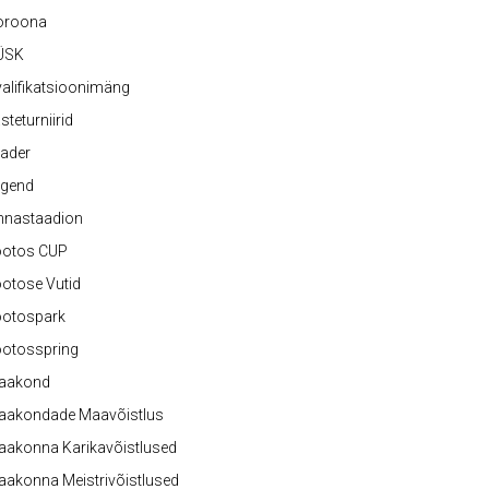
oroona
ÜSK
alifikatsioonimäng
steturniirid
ader
egend
nnastaadion
ootos CUP
otose Vutid
ootospark
ootosspring
aakond
aakondade Maavõistlus
aakonna Karikavõistlused
akonna Meistrivõistlused