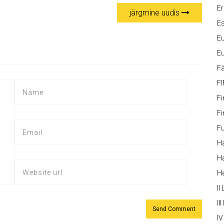
Er
järgmine uudis
Es
Eu
Eu
Fä
FI
Fi
Fi
Fu
Ha
Ha
H
II
III
IV