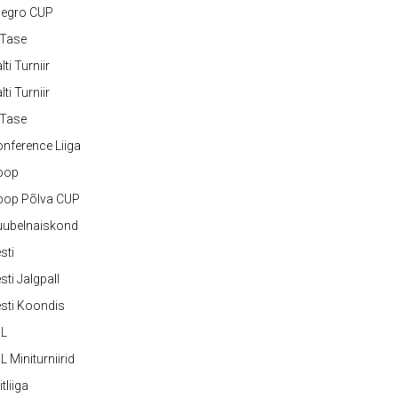
legro CUP
-Tase
lti Turniir
lti Turniir
-Tase
nference Liiga
oop
oop Põlva CUP
uubelnaiskond
sti
sti Jalgpall
sti Koondis
JL
L Miniturniirid
itliiga