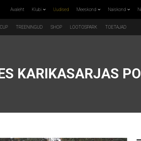
Avaleht
Klubi
Uudised
Meeskond
Naiskond
N
 CUP
TREENINGUD
SHOP
LOOTOSPARK
TOETAJAD
ES KARIKASARJAS PO