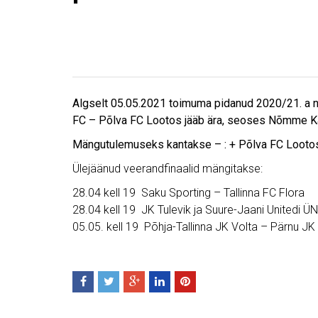
Algselt 05.05.2021 toimuma pidanud 2020/21. a n
FC – Põlva FC Lootos jääb ära, seoses Nõmme Ka
Mängutulemuseks kantakse – : + Põlva FC Lootos 
Ülejäänud veerandfinaalid mängitakse:
28.04 kell 19 Saku Sporting – Tallinna FC Flora
28.04 kell 19 JK Tulevik ja Suure-Jaani Unitedi ÜN
05.05. kell 19 Põhja-Tallinna JK Volta – Pärnu JK