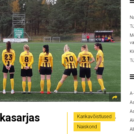
Na
Tü
Me
v
Kl
Tü
A
A
Aa
kasarjas
Karikavõistlused
,
A
Naiskond
Al