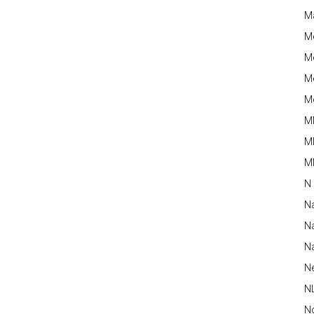
M
M
Me
Me
Me
M
M
MM
N
N
Na
Na
N
N
N