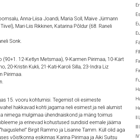
Er
Es
 Toomsalu, Anna-Liisa Joandi, Maria Soll, Maive Jürmann
Eu
iivel), Mari-Liis Rikkinen, Katarina Põldur (68. Raneli
Eu
aneli Sonk.
Fä
FI
illo (90+1. 12-Ketlyn Metsmaa), 9-Karmen Piirimaa, 10-Kärt
Fi
 20-Kristin Kukli, 21-Kati-Karoli Silla, 23-Indra Liz
Fi
 Piirimaa.
Fu
n.
Ha
Ha
igas 15. vooru kohtumisi. Tegemist oli esimeste
vahel hakkavad kohti jagama neli esimest ja neli alumist
H
ika nimega mulgimaa ühendnaiskond ja mäng toimus
II
probleeme ja erinevad kohustused sundisid eemale jääma
III
 “haiguslehel” Birgit Rammo ja Lisanne Tamm. Küll olid aga
IV
uses võistkonna esikinnas Karina Piirimaa ja Aiki Suitsu