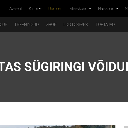
Avaleht
Klubi
Uudised
Meeskond
Naiskond
N
 CUP
TREENINGUD
SHOP
LOOTOSPARK
TOETAJAD
AS SÜGIRINGI VÕIDU