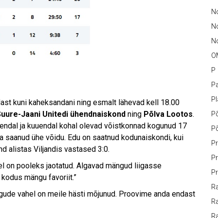
No
N
No
O
P
Pa
P
dast kuni kaheksandani ning esmalt lähevad kell 18.00
 Suure-Jaani Unitedi ühendnaiskond
ning
Põlva Lootos
.
P
iendal ja kuuendal kohal olevad võistkonnad kogunud 17
P
 saanud ühe võidu. Edu on saatnud kodunaiskondi, kui
Pr
 alistas Viljandis vastased 3:0.
Pr
abel on pooleks jaotatud. Algavad mängud liigasse
Pr
kodus mängu favoriit.”
Ra
ngude vahel on meile hästi mõjunud. Proovime anda endast
Ra
R