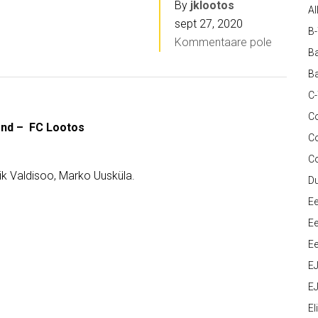
By
jklootos
Al
sept 27, 2020
B
Kommentaare pole
Ba
Ba
C
Co
kond – FC Lootos
C
C
ik Valdisoo, Marko Uusküla.
D
Ee
Ee
Ee
E
EJ
Eli