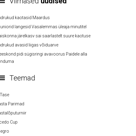
Viimased
uudised
üdrukud kaotasid Maardus
uniorid langesid Vasalemmas üleaja minutitel
iskonna järelkasv sai saarlastelt suure kaotuse
drukud avasid liigas võiduarve
eskond pidi sügisringi avavoorus Paidele alla
anduma
Teemad
-Tase
asta Parimad
stalõputurniir
lcedo Cup
legro