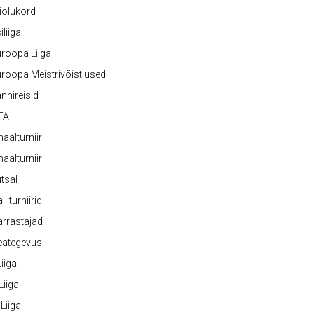
iolukord
iliiga
roopa Liiga
roopa Meistrivõistlused
nnireisid
FA
naalturniir
naalturniir
tsal
lliturniirid
rrastajad
eategevus
 Liiga
 Liiga
 Liiga