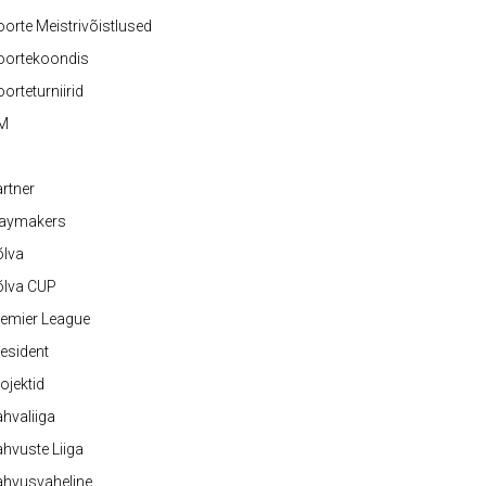
orte Meistrivõistlused
oortekoondis
orteturniirid
M
rtner
laymakers
õlva
õlva CUP
emier League
esident
ojektid
hvaliiga
hvuste Liiga
ahvusvaheline