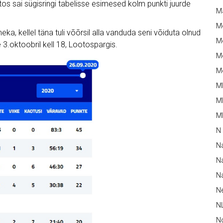
ootos sai sügisringi tabelisse esimesed kolm punkti juurde
M
M
, kellel täna tuli võõrsil alla vanduda seni võiduta olnud
Me
3.oktoobril kell 18, Lootospargis.
Me
Me
M
M
MM
N
N
Na
Na
N
N
N