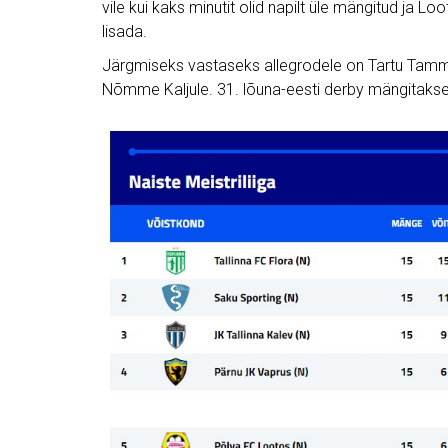
vile kui kaks minutit olid napilt üle mängitud ja L
lisada.
Järgmiseks vastaseks allegrodele on Tartu Tammeka
Nõmme Kaljule. 31. lõuna-eesti derby mängitakse 