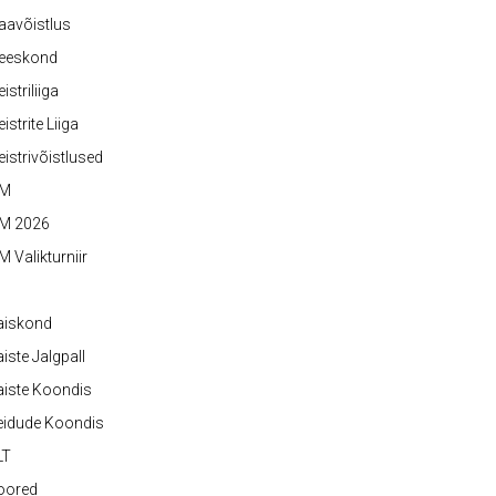
aavõistlus
eeskond
istriliiga
istrite Liiga
istrivõistlused
M
M 2026
 Valikturniir
aiskond
iste Jalgpall
iste Koondis
eidude Koondis
LT
oored