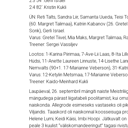
2:3 54`.Gerli Israel
2:4 82`.Kristin Kukli
ÜN: Reti Talts, Sandra Liir, Samanta Uueda, Teisi
(60. Margret Talimaa), Katriin Kabanov (26. Gretel T
Sonk), Gerli Israel.
Varus: Gretel Tiivel, Mia Maks, Margret Talimaa, R
Treener: Sergei Vassiljev
Lootos: 1-Karina Piirimaa, 7-Ave-Lii Laas, 8-Ita L
Hüdsi, 11-Anette Laureen Linnuste, 14-Lisethe Lanno,
Nemvalts (90+1. 17-Marianne Veberson), 31-Katrin
Varus: 12-Ketylin Metsmaa, 17-Marianne Veberso
Treener: Kaido-Meinhard Kukli
Laupäeval, 26. septembril mängiti naiste Meistrili
mängudega pärast liigatabeli poolitamist, kui oma
naiskonda. Allegrode esimeseks vastaseks oli p
Viljandis. Taaskord oli naiskonnal koosseisuga 
Helene Lumi, Keidi Käisi, Imbi Hoopi. Jätkuvalt on
peale 3 kuulist “väliskomandeeringut” tagasi rivist