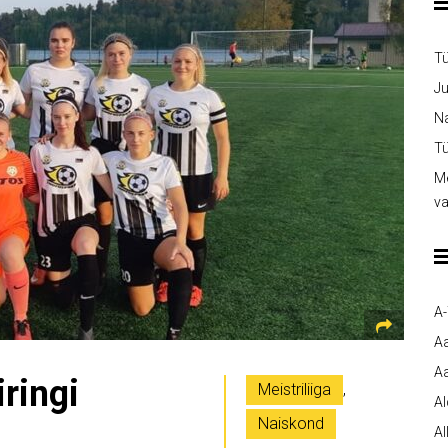
T
Ju
Na
Tü
Me
v
A
A
Aa
ringi
Meistriliiga
,
A
Naiskond
Al