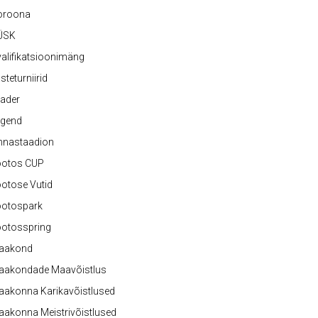
oroona
ÜSK
alifikatsioonimäng
steturniirid
ader
egend
nnastaadion
ootos CUP
otose Vutid
ootospark
ootosspring
aakond
aakondade Maavõistlus
aakonna Karikavõistlused
akonna Meistrivõistlused