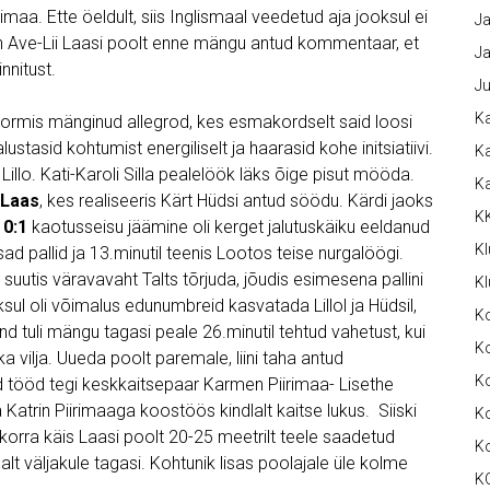
maa. Ette öeldult, siis Inglismaal veedetud aja jooksul ei
Ja
en Ave-Lii Laasi poolt enne mängu antud kommentaar, et
Ja
nnitust.
Ju
Ka
vormis mänginud allegrod, kes esmakordselt said loosi
ustasid kohtumist energiliselt ja haarasid kohe initsiatiivi.
Ka
 Lillo. Kati-Karoli Silla pealelöök läks õige pisut mööda.
K
 Laas
, kes realiseeris Kärt Hüdsi antud söödu. Kärdi jaoks
K
.
0:1
kaotusseisu jäämine oli kerget jalutuskäiku eeldanud
Kl
sad pallid ja 13.minutil teenis Lootos teise nurgalöögi.
i suutis väravavaht Talts tõrjuda, jõudis esimesena pallini
Kl
ksul oli võimalus edunumbreid kasvatada Lillol ja Hüdsil,
K
d tuli mängu tagasi peale 26.minutil tehtud vahetust, kui
Ko
a vilja. Uueda poolt paremale, liini taha antud
Ko
ead tööd tegi keskkaitsepaar Karmen Piirimaa- Lisethe
a Katrin Piirimaaga koostöös kindlalt kaitse lukus. Siiski
Ko
orra käis Laasi poolt 20-25 meetrilt teele saadetud
K
t väljakule tagasi. Kohtunik lisas poolajale üle kolme
K
.