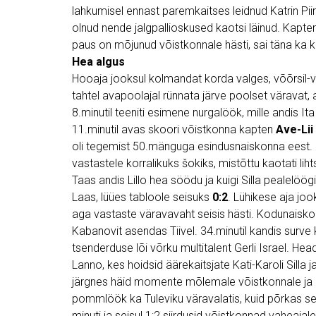
lahkumisel ennast paremkaitses leidnud Katrin Piiri
olnud nende jalgpallioskused kaotsi läinud. Kapt
paus on mõjunud võistkonnale hästi, sai täna ka ki
Hea algus
Hooaja jooksul kolmandat korda valges, võõrsil-
tahtel avapoolajal rünnata järve poolset väravat, al
8.minutil teeniti esimene nurgalöök, mille andis Ita
11.minutil avas skoori võistkonna kapten
Ave-Lii
oli tegemist 50.mänguga esindusnaiskonna eest
vastastele korralikuks šokiks, mistõttu kaotati liht
Taas andis Lillo hea söödu ja kuigi Silla pealelöög
Laas, lüües tabloole seisuks
0:2
. Lühikese aja joo
aga vastaste väravavaht seisis hästi. Kodunaiskon
Kabanovit asendas Tiivel. 34.minutil kandis surve k
tsenderduse lõi võrku multitalent Gerli Israel. H
Lanno, kes hoidsid äärekaitsjate Kati-Karoli Silla j
järgnes häid momente mõlemale võistkonnale ja k
pommlöök ka Tuleviku väravalatis, kuid põrkas seal
minuti ja seisul 1:2 siirdusid võistkonnad vaheajale