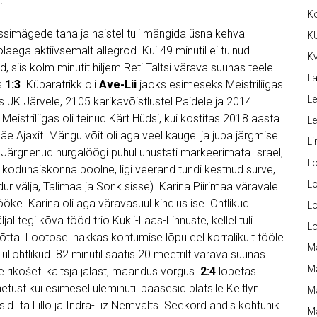
K
ssimägede taha ja naistel tuli mängida üsna kehva
K
laega aktiivsemalt allegrod. Kui 49.minutil ei tulnud
Kv
d, siis kolm minutit hiljem Reti Taltsi värava suunas teele
La
s
1:3
. Kübaratrikk oli
Ave-Lii
jaoks esimeseks Meistriliigas
Le
s JK Järvele, 2105 karikavõistlustel Paidele ja 2014
 Meistriliigas oli teinud Kärt Hüdsi, kui kostitas 2018 aasta
L
e Ajaxit. Mängu võit oli aga veel kaugel ja juba järgmisel
Li
e. Järgnenud nurgalöögi puhul unustati markeerimata Israel,
L
s kodunaiskonna poolne, ligi veerand tundi kestnud surve,
Lo
r välja, Talimaa ja Sonk sisse). Karina Piirimaa väravale
lööke. Karina oli aga väravasuul kindlus ise. Ohtlikud
L
l tegi kõva tööd trio Kukli-Laas-Linnuste, kellel tuli
L
tta. Lootosel hakkas kohtumise lõpu eel korralikult tööle
M
üliohtlikud. 82.minutil saatis 20 meetrilt värava suunas
M
 rikošeti kaitsja jalast, maandus võrgus.
2:4
lõpetas
tust kui esimesel üleminutil pääsesid platsile Keitlyn
M
Ita Lillo ja Indra-Liz Nemvalts. Seekord andis kohtunik
Ma