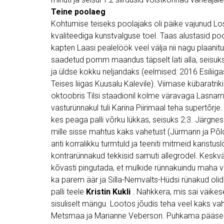
Teine poolaeg
Kohtumise teiseks poolajaks oli päike vajunud Lo
kvaliteediga kunstvalguse toel. Taas alustasid poo
kapten Laasi pealelöök veel välja nii nagu plaanitu
saadetud pomm maandus täpselt lati alla, seisuk
ja üldse kokku neljandaks (eelmised: 2016 Esiliiga
Teises liigas Kuusalu Kalevile). Viimase kübaratriki
oktoobris Tilsi staadionil kolme väravaga Lasnamä
vasturünnakul tuli Karina Piirimaal teha supertõrj
kes peaga palli võrku lükkas, seisuks 2:3. Järgne
mille sisse mahtus kaks vahetust (Jürmann ja Põldu
anti korralikku turmtuld ja teeniti mitmeid karistus
kontrarünnakud tekkisid samuti allegrodel. Keskvälja
kõvasti pingutada, et mulkide rünnakuindu maha võ
ka parem äär ja Silla-Nemvalts-Hüdsi rünakud olid 
palli teele
Kristin Kukli
. Nahkkera, mis sai väikese
sisuliselt mängu. Lootos jõudis teha veel kaks vahe
Metsmaa ja Marianne Veberson. Puhkama pääsesid 