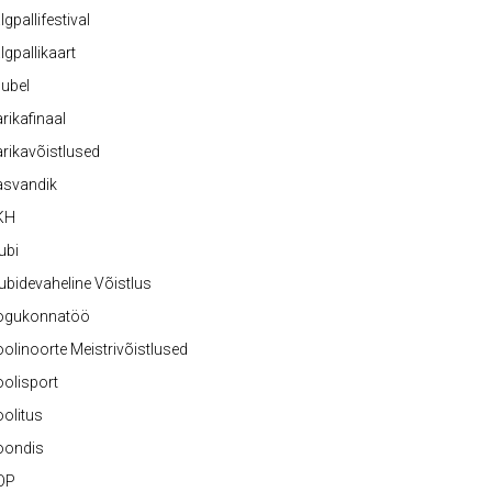
lgpallifestival
lgpallikaart
ubel
rikafinaal
rikavõistlused
asvandik
KH
ubi
ubidevaheline Võistlus
ogukonnatöö
olinoorte Meistrivõistlused
olisport
olitus
oondis
OP