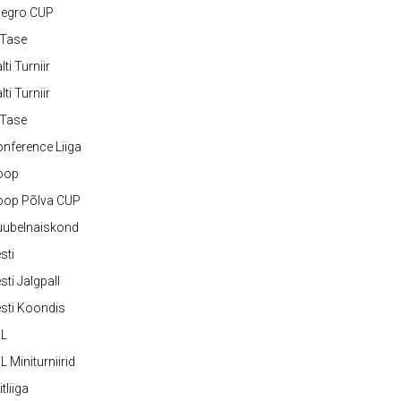
legro CUP
-Tase
lti Turniir
lti Turniir
-Tase
nference Liiga
oop
oop Põlva CUP
uubelnaiskond
sti
sti Jalgpall
sti Koondis
JL
L Miniturniirid
itliiga