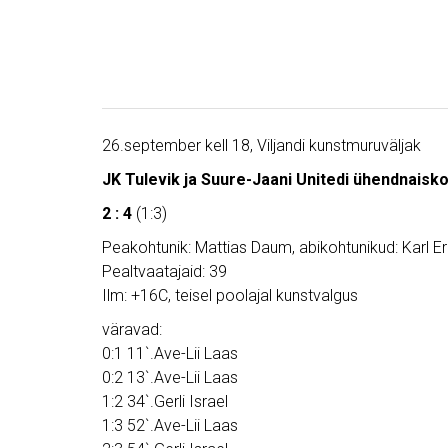
26.september kell 18, Viljandi kunstmuruväljak
JK Tulevik ja Suure-Jaani Unitedi ühendnais
2 : 4
(1:3)
Peakohtunik: Mattias Daum, abikohtunikud: Karl Er
Pealtvaatajaid: 39
Ilm: +16C, teisel poolajal kunstvalgus
väravad:
0:1 11`.Ave-Lii Laas
0:2 13`.Ave-Lii Laas
1:2 34`.Gerli Israel
1:3 52`.Ave-Lii Laas