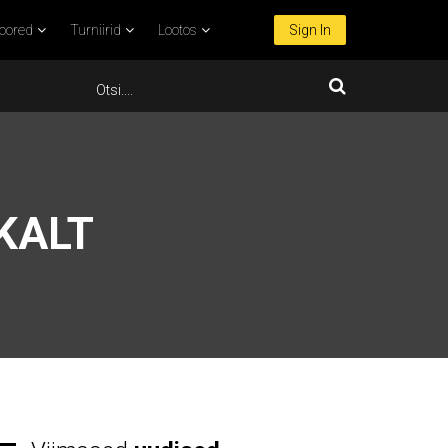
oored
Turniirid
Lootos
Sign In
KALT