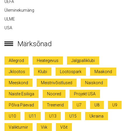
UEFA
Üleminekumäng
ULME
USA
Märksõnad
Allegrod
Heategevus
Jalgpalliklubi
Jklootos
Klubi
Lootospark
Maakond
Meeskond
Meistrivõistlused
Naiskond
Naiste Esiliiga
Noored
Projekt USA
Põlva Päevad
Treenerid
U7
U8
U9
U10
U11
U13
U15
Ukraina
Valikturniir
Viik
Võit