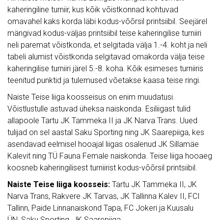
kaheringiline turniir, kus kõik võistkonnad kohtuvad
omavahel kaks korda läbi kodus-võõrsil printsiibil. Seejärel
mängivad kodus-väljas printsiibil teise kaheringilise turniiri
neli paremat võistkonda, et selgitada välja 1.-4. koht ja neli
tabeli alumist võistkonda selgitavad omakorda välja teise
kaheringilise turniiri järel 5.-8. koha. Kõik esimeses turniiris
teenitud punktid ja tulemused võetakse kaasa teise ringi.
Naiste Teise liiga koosseisus on enim muudatusi.
Võistlustulle astuvad üheksa naiskonda. Esiliigast tulid
allapoole Tartu JK Tammeka II ja JK Narva Trans. Uued
tulijad on sel aastal Saku Sporting ning JK Saarepiiga, kes
asendavad eelmisel hooajal liigas osalenud JK Sillamäe
Kalevit ning TÜ Fauna Female naiskonda. Teise liiga hooaeg
koosneb kaheringilisest turniirist kodus-võõrsil printsiibil.
Naiste Teise liiga koosseis:
Tartu JK Tammeka II, JK
Narva Trans, Rakvere JK Tarvas, JK Tallinna Kalev II, FCI
Tallinn, Paide Linnanaiskond Tapa, FC Jokeri ja Kuusalu
ÜN, Saku Sporting, JK Saarepiiga.