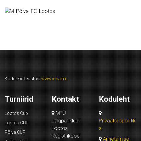
Kodulehe teostus:
www.innar.eu
Turniirid
Kontakt
Koduleht
MTÜ
Lootos Cup
Jalgpalliklubi
Privaatsuspoliitik
Lootos CUP
Lootos
a
Põlva CUP
Registrikood:
Annetamise