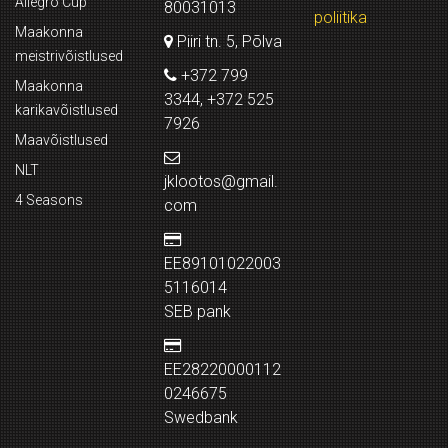
Allegro Cup
80031013
poliitika
Maakonna
Piiri tn. 5, Põlva
meistrivõistlused
+372 799
Maakonna
3344, +372 525
karikavõistlused
7926
Maavõistlused
NLT
jklootos@gmail.
4 Seasons
com
EE89101022003
5116014
SEB pank
EE28220000112
0246675
Swedbank