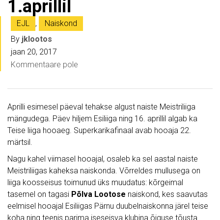
1.aprillil
EJL
,
Naiskond
By
jklootos
jaan 20, 2017
Kommentaare pole
Aprilli esimesel päeval tehakse algust naiste Meistriliiga
mängudega. Päev hiljem Esiliiga ning 16. aprillil algab ka
Teise liiga hooaeg. Superkarikafinaal avab hooaja 22.
märtsil.
Nagu kahel viimasel hooajal, osaleb ka sel aastal naiste
Meistriliigas kaheksa naiskonda. Võrreldes mullusega on
liiga koosseisus toimunud üks muudatus: kõrgeimal
tasemel on tagasi
Põlva Lootose
naiskond, kes saavutas
eelmisel hooajal Esiliigas Pärnu duubelnaiskonna järel teise
koha ning teenis parima iseseisva klubina õiguse tõusta