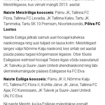
Meistriliigasse, kus viimati mängiti 2013. aastal.
Naiste Meistriliiga koosseis:
Pärnu JK, Tallinna FC
Flora, Tallinna FC Levadia, JK Tallinna Kalev, Tartu JK
Tammeka, Tartu SK 10 Premium, Noortekoondis,
Põlva FC
Lootos
.
Naiste Esiliiga jätkab samuti uuel hooajal kaheksa
naiskonnaga ning uusi tulijaid on lausa kolm. Meistriliigast
langes välja Nõmme Kalju naiskond, kes üritab sel aastal
püüda pääsu tagasi kõrgeimasse liigasse. Otse tõusis
Esiliigasse eelmisel hooajal Teises liigas võidu saavutanud
JK Tuleviku ja Suure-Jaani Unitedi ühendnaiskond ning läbi
üleminekumängude pääses Esiliigasse ka FC Elva.
Naiste Esiliiga koosseis:
Pärnu JK II, Nõmme Kalju
FC, Tallinna FC Flora II, Kohtla-Järve JK Järve, Tallinna FC
Ajax, FC Kuressaare, JK Tulevik ja Suure-Jaani Unitedi
ÜN, FC Elva.
Nii naiste Meistri- kui ka Esiliigas mängitakse esmalt