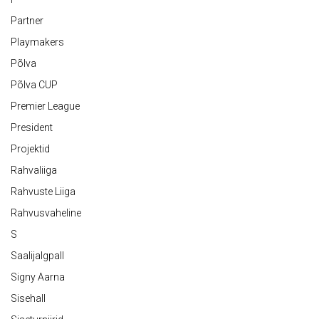
Partner
Playmakers
Põlva
Põlva CUP
Premier League
President
Projektid
Rahvaliiga
Rahvuste Liiga
Rahvusvaheline
S
Saalijalgpall
Signy Aarna
Sisehall