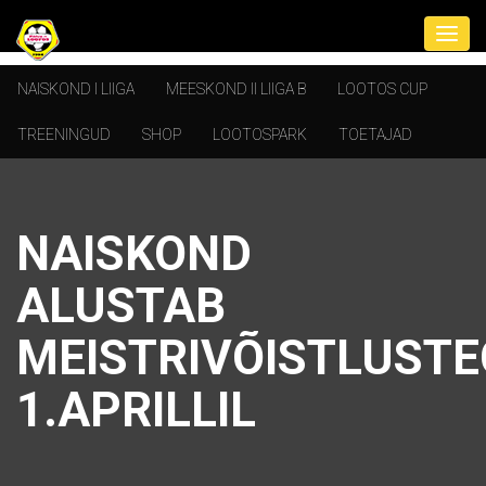
NAISKOND I LIIGA
MEESKOND II LIIGA B
LOOTOS CUP
TREENINGUD
SHOP
LOOTOSPARK
TOETAJAD
NAISKOND
ALUSTAB
MEISTRIVÕISTLUST
1.APRILLIL