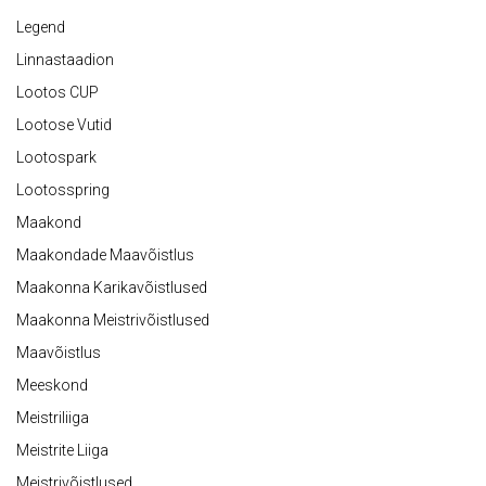
Legend
Linnastaadion
Lootos CUP
Lootose Vutid
Lootospark
Lootosspring
Maakond
Maakondade Maavõistlus
Maakonna Karikavõistlused
Maakonna Meistrivõistlused
Maavõistlus
Meeskond
Meistriliiga
Meistrite Liiga
Meistrivõistlused