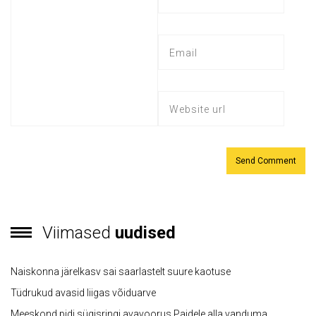
Viimased
uudised
Naiskonna järelkasv sai saarlastelt suure kaotuse
Tüdrukud avasid liigas võiduarve
Meeskond pidi sügisringi avavoorus Paidele alla vanduma