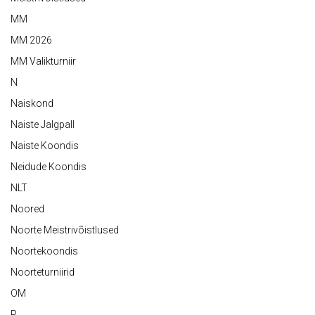
MM
MM 2026
MM Valikturniir
N
Naiskond
Naiste Jalgpall
Naiste Koondis
Neidude Koondis
NLT
Noored
Noorte Meistrivõistlused
Noortekoondis
Noorteturniirid
OM
P