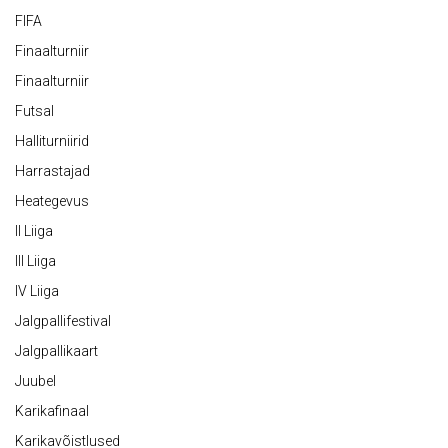
FIFA
Finaalturniir
Finaalturniir
Futsal
Halliturniirid
Harrastajad
Heategevus
II Liiga
III Liiga
IV Liiga
Jalgpallifestival
Jalgpallikaart
Juubel
Karikafinaal
Karikavõistlused