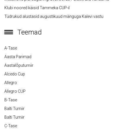
Klubi noored käisid Tammeka CUP-il
Tüdrukud alustasid augustikuud mänguga Kalevi vastu
Teemad
A-Tase
Aasta Parimad
Aastalõputurniir
Alcedo Cup
Allegro
Allegro CUP
B-Tase
Balti Turniir
Balti Turniir
C-Tase