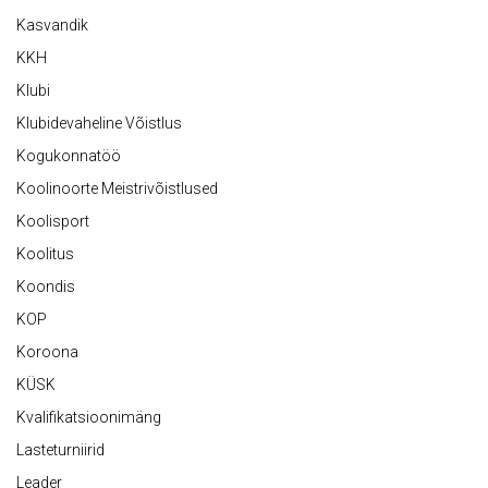
Kasvandik
KKH
Klubi
Klubidevaheline Võistlus
Kogukonnatöö
Koolinoorte Meistrivõistlused
Koolisport
Koolitus
Koondis
KOP
Koroona
KÜSK
Kvalifikatsioonimäng
Lasteturniirid
Leader