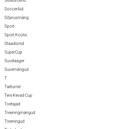
Siseturniirid
SoccerAid
Sõprusmäng
Sport
Sport Koolis
Staadionid
SuperCup
Suvelaager
Suvemängud
T
Taliturniir
Tere Kevad Cup
Toetajad
Treeningmängud
Treeningud