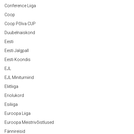
Conference Liiga
Coop
Coop Põlva CUP
Duubelnaiskond
Eesti
Eesti Jalgpall
Eesti Koondis
EJL
EJL Miniturniirid
Eliitliiga
Eriolukord
Esiliiga
Euroopa Liiga
Euroopa Meistrivõistlused
Fännireisid