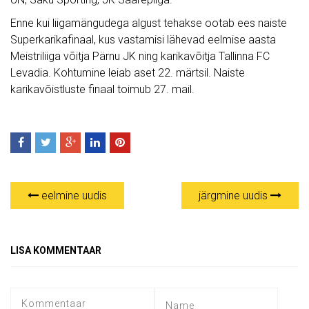
Enne kui liigamängudega algust tehakse ootab ees naiste
Superkarikafinaal, kus vastamisi lähevad eelmise aasta
Meistriliiga võitja Pärnu JK ning karikavõitja Tallinna FC
Levadia. Kohtumine leiab aset 22. märtsil. Naiste
karikavõistluste finaal toimub 27. mail.
eelmine uudis
järgmine uudis
LISA KOMMENTAAR