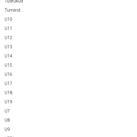
Tüdrukud
Turniirid
U10
U11
U12
U13
U14
U15
U16
U17
U18
U19
U7
U8
U9