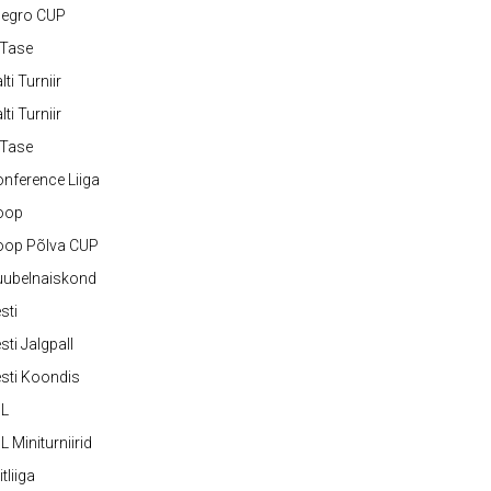
legro CUP
-Tase
lti Turniir
lti Turniir
-Tase
nference Liiga
oop
oop Põlva CUP
uubelnaiskond
sti
sti Jalgpall
sti Koondis
JL
L Miniturniirid
itliiga