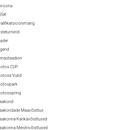
oroona
ÜSK
alifikatsioonimäng
steturniirid
ader
egend
nnastaadion
ootos CUP
otose Vutid
ootospark
ootosspring
aakond
aakondade Maavõistlus
aakonna Karikavõistlused
akonna Meistrivõistlused