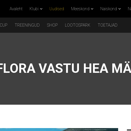
Avaleht
Klubi
Uudised
Meeskond
Naiskond
N
 CUP
TREENINGUD
SHOP
LOOTOSPARK
TOETAJAD
 FLORA VASTU HEA M