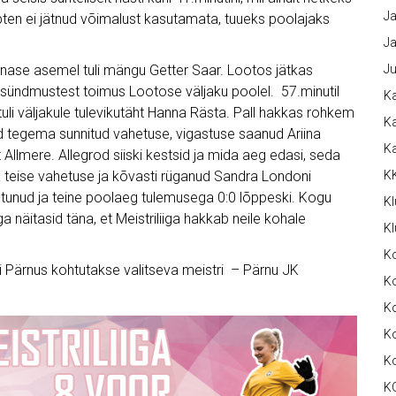
Ja
apten ei jätnud võimalust kasutamata, tuueks poolajaks
Ja
inase asemel tuli mängu Getter Saar. Lootos jätkas
Ju
 sündmustest toimus Lootose väljaku poolel. 57.minutil
Ka
uli väljakule tulevikutäht Hanna Rästa. Pall hakkas rohkem
Ka
ised tegema sunnitud vahetuse, vigastuse saanud Ariina
K
rgit Allmere. Allegrod siiski kestsid ja mida aeg edasi, seda
ma teise vahetuse ja kõvasti rüganud Sandra Londoni
K
muutunud ja teine poolaeg tulemusega 0:0 lõppeski. Kogu
Kl
aga näitasid täna, et Meistriliiga hakkab neile kohale
Kl
K
 Pärnus kohtutakse valitseva meistri – Pärnu JK
Ko
Ko
Ko
K
K