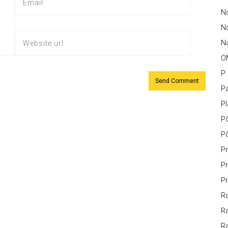
No
N
No
O
P
Pa
P
P
P
Pr
Pr
Pr
Ra
Ra
R