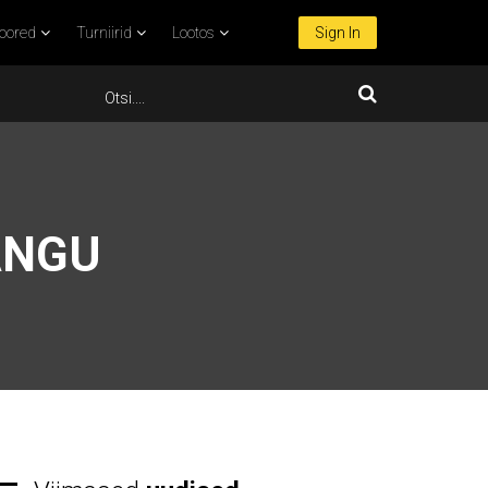
oored
Turniirid
Lootos
Sign In
ÄNGU