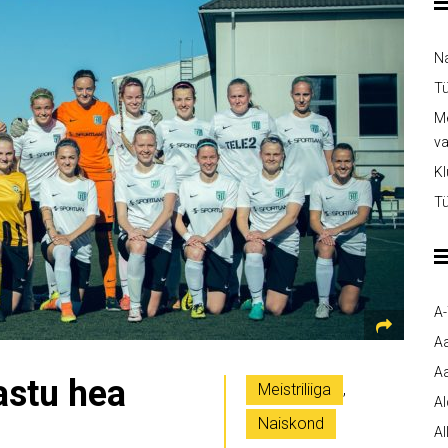
Na
Tü
Me
v
Kl
Tü
A
A
Aa
astu hea
Meistriliiga
,
A
Naiskond
Al