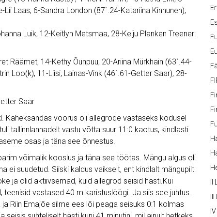
Er
Ave-Lii Laas, 6-Sandra London (87`.24-Katariina Kinnunen),
Es
ohanna Luik, 12-Keitlyn Metsmaa, 28-Keiju Planken Treener:
Eu
Eu
iret Räämet, 14-Kethy Õunpuu, 20-Ariina Mürkhain (63`.44-
Fä
trin Loo(k), 11-Liisi, Lainas-Vink (46`.61-Getter Saar), 28-
FI
Fi
Getter Saar
Fi
gud. Kaheksandas voorus oli allegrode vastaseks kodusel
Fu
li tallinnlannadelt vastu võtta suur 11:0 kaotus, kindlasti
Ha
utaseme osas ja täna see õnnestus.
Ha
arim võimalik kooslus ja täna see töötas. Mängu algus oli
H
ha ei suudetud. Siiski kaldus vaikselt, ent kindlalt mängupilt
 ja olid aktiivsemad, kuid allegrod seisid hästi.Kui
II
 teenisid vastased 40 m karistuslöögi. Ja siis see juhtus.
III
a ja Riin Emajõe silme ees lõi peaga seisuks 0:1 kolmas
IV
seisis suhteliselt hästi kuni 41.minutini, mil ainult hetkeks