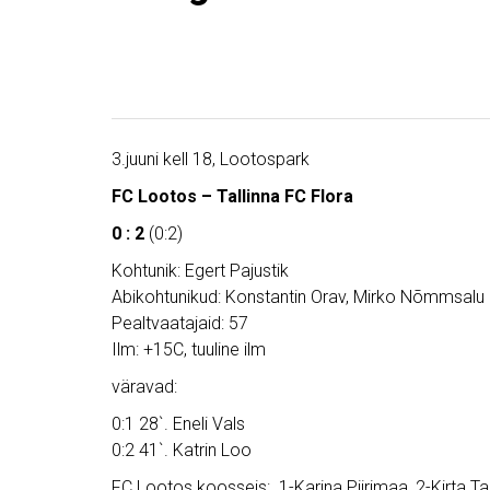
3.juuni kell 18, Lootospark
FC Lootos – Tallinna FC Flora
0 : 2
(0:2)
Kohtunik: Egert Pajustik
Abikohtunikud: Konstantin Orav, Mirko Nõmmsalu
Pealtvaatajaid: 57
Ilm: +15C, tuuline ilm
väravad:
0:1 28`. Eneli Vals
0:2 41`. Katrin Loo
FC Lootos koosseis: 1-Karina Piirimaa, 2-Kirta Tal