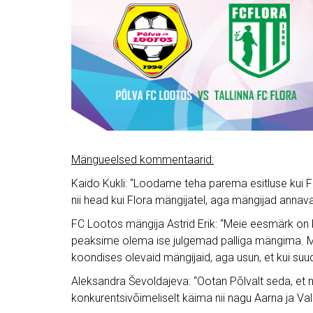
Mängueelsed kommentaarid:
Kaido Kukli: “Loodame teha parema esitluse kui
nii head kui Flora mängijatel, aga mängijad annava
FC Lootos mängija Astrid Erik: “Meie eesmärk on 
peaksime olema ise julgemad palliga mängima. Män
koondises olevaid mängijaid, aga usun, et kui suu
Aleksandra Ševoldajeva: “Ootan Põlvalt seda, e
konkurentsivõimeliselt käima nii nagu Aarna ja Vals