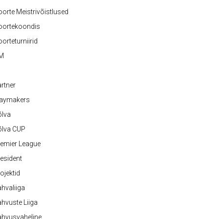
orte Meistrivõistlused
oortekoondis
orteturniirid
M
rtner
laymakers
õlva
õlva CUP
emier League
esident
ojektid
hvaliiga
hvuste Liiga
ahvusvaheline