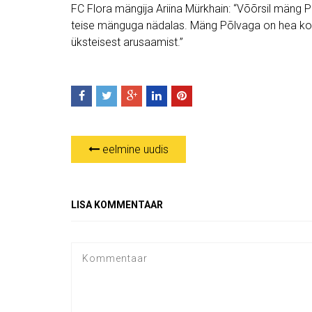
FC Flora mängija Ariina Mürkhain: “Võõrsil mäng 
teise mänguga nädalas. Mäng Põlvaga on hea ko
üksteisest arusaamist.”
eelmine uudis
LISA KOMMENTAAR