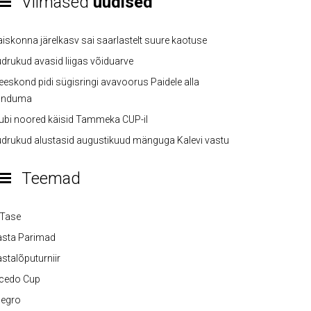
Viimased
uudised
iskonna järelkasv sai saarlastelt suure kaotuse
drukud avasid liigas võiduarve
eskond pidi sügisringi avavoorus Paidele alla
anduma
ubi noored käisid Tammeka CUP-il
drukud alustasid augustikuud mänguga Kalevi vastu
Teemad
-Tase
asta Parimad
stalõputurniir
lcedo Cup
legro