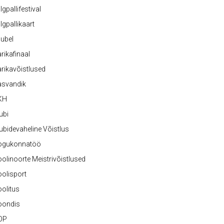
lgpallifestival
lgpallikaart
ubel
rikafinaal
rikavõistlused
asvandik
KH
ubi
ubidevaheline Võistlus
ogukonnatöö
olinoorte Meistrivõistlused
olisport
olitus
oondis
OP