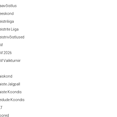
aavõistlus
eeskond
istriliiga
istrite Liiga
istrivõistlused
M
M 2026
 Valikturniir
aiskond
iste Jalgpall
iste Koondis
eidude Koondis
LT
oored