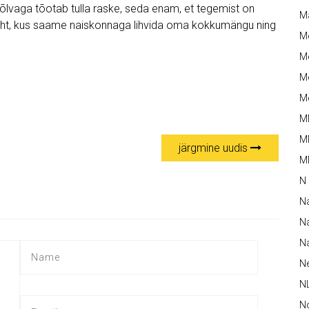
Põlvaga tõotab tulla raske, seda enam, et tegemist on
M
ht, kus saame naiskonnaga lihvida oma kokkumängu ning
M
Me
Me
Me
M
M
järgmine uudis
MM
N
N
Na
Na
N
N
N