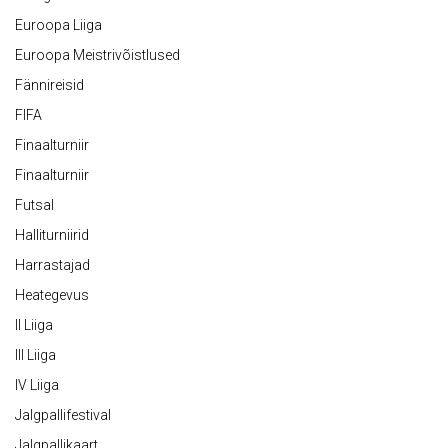
Euroopa Liiga
Euroopa Meistrivõistlused
Fännireisid
FIFA
Finaalturniir
Finaalturniir
Futsal
Halliturniirid
Harrastajad
Heategevus
II Liiga
III Liiga
IV Liiga
Jalgpallifestival
Jalgpallikaart