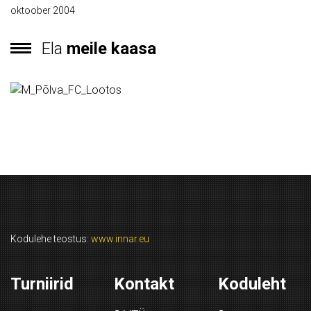
oktoober 2004
Ela
meile kaasa
Kodulehe teostus:
www.innar.eu
Turniirid
Kontakt
Koduleht