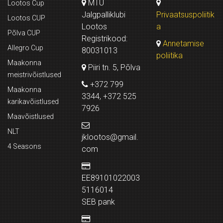
MTÜ
Lootos Cup
Jalgpalliklubi
Privaatsuspoliitik
Lootos CUP
Lootos
a
Põlva CUP
Registrikood:
Annetamise
Allegro Cup
80031013
poliitika
Maakonna
Piiri tn. 5, Põlva
meistrivõistlused
+372 799
Maakonna
3344, +372 525
karikavõistlused
7926
Maavõistlused
NLT
jklootos@gmail.
4 Seasons
com
EE89101022003
5116014
SEB pank