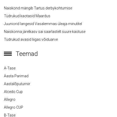
Naiskond mängib Tartus derbykohtumise
Tüdrukud kaotasid Maardus
Juuniorid langesid Vasalemmas üleaja minutitel
Naiskonna järelkasv sai saarlastelt suure kaotuse
Tüdrukud avasid liigas võiduarve
Teemad
A-Tase
Aasta Parimad
Aastalõputurniir
Alcedo Cup
Allegro
Allegro CUP
B-Tase