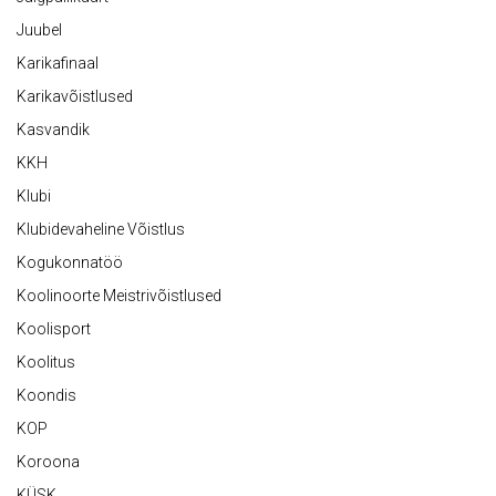
Juubel
Karikafinaal
Karikavõistlused
Kasvandik
KKH
Klubi
Klubidevaheline Võistlus
Kogukonnatöö
Koolinoorte Meistrivõistlused
Koolisport
Koolitus
Koondis
KOP
Koroona
KÜSK