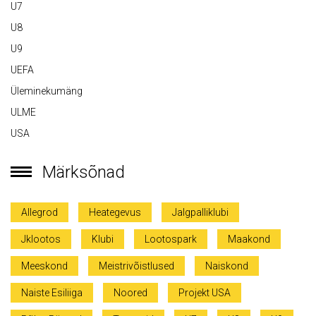
U7
U8
U9
UEFA
Üleminekumäng
ULME
USA
Märksõnad
Allegrod
Heategevus
Jalgpalliklubi
Jklootos
Klubi
Lootospark
Maakond
Meeskond
Meistrivõistlused
Naiskond
Naiste Esiliiga
Noored
Projekt USA