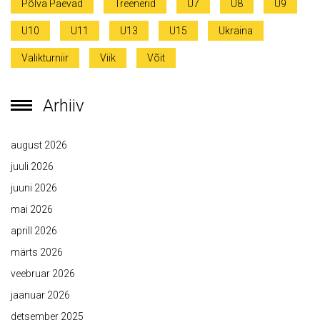
Põlva Päevad
Treenerid
U7
U8
U9
U10
U11
U13
U15
Ukraina
Valikturniir
Viik
Võit
Arhiiv
august 2026
juuli 2026
juuni 2026
mai 2026
aprill 2026
märts 2026
veebruar 2026
jaanuar 2026
detsember 2025