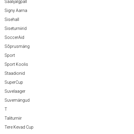
Saalijalgpall
Signy Aarna
Sisehall
Siseturniirid
SoccerAid
Sõprusmäng
Sport
Sport Koolis
Staadionid
SuperCup
Suvelaager
Suvemängud
T
Taliturniir
Tere Kevad Cup