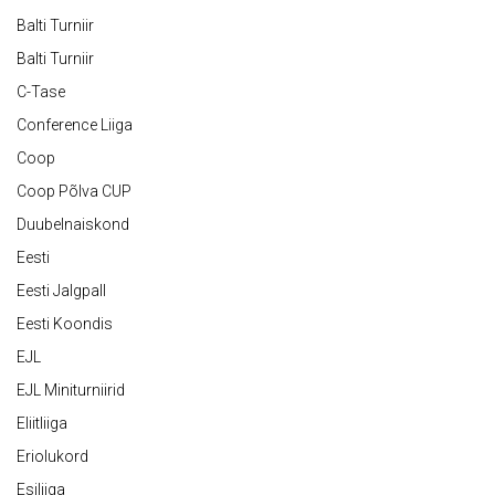
Balti Turniir
Balti Turniir
C-Tase
Conference Liiga
Coop
Coop Põlva CUP
Duubelnaiskond
Eesti
Eesti Jalgpall
Eesti Koondis
EJL
EJL Miniturniirid
Eliitliiga
Eriolukord
Esiliiga