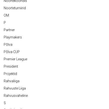
Noortekoondis
Noorteturniirid
OM
P
Partner
Playmakers
Põlva
Põlva CUP
Premier League
President
Projektid
Rahvaliiga
Rahvuste Liiga
Rahvusvaheline
S