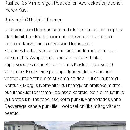
Rashad, 35-Virmo Vigel. Peatreener: Avo Jakovits, treener:
Indrek Käo.
Rakvere FC United: . Treener:
U 15 võistkond lõpetas septembrikuu kodusel Lootospark
staadionil. Liidrikohal trooninud Rakvere FC United oli
Lootose kõrval ainus meeskond liigas , kes
kaotusekibedust veel ei olnud pidanud tunnistama. Täna
see muutus. Avapoolaja lõpul viis Hendrik Tuulelt
supersöödu saanud Karel mattias Kösler Lootose 1:0
vaheajale. Kohe teise poolaja alguses duubeldas liiga
väravaküttide tabelis teist kohta hoidev Tuul edunumbrid.
Kohtunik Margus Nemvaltsil tuli mängu ohjamiseks mitmel
puhul taskust tõmmata koolased kaardid. Seis ei muutunud
ja Lootos kirjutas tabelisse kolm punkti, vähendades vahe
Rakverega kahele punktile. Lootosel on üks mäng vähem
peetud.