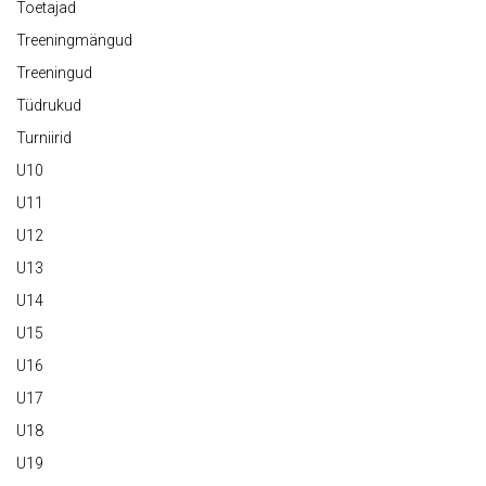
Toetajad
Treeningmängud
Treeningud
Tüdrukud
Turniirid
U10
U11
U12
U13
U14
U15
U16
U17
U18
U19