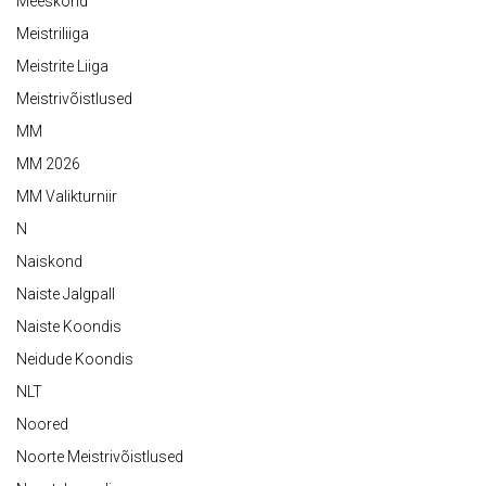
Meeskond
Meistriliiga
Meistrite Liiga
Meistrivõistlused
MM
MM 2026
MM Valikturniir
N
Naiskond
Naiste Jalgpall
Naiste Koondis
Neidude Koondis
NLT
Noored
Noorte Meistrivõistlused