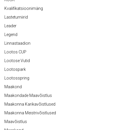
Kvalifikatsioonimäng
Lasteturniirid
Leader
Legend
Linnastaadion
Lootos CUP
Lootose Vutid
Lootospark
Lootosspring
Maakond
Maakondade Maavõistlus
Maakonna Karikavõistlused
Maakonna Meistrivõistlused
Maavõistlus