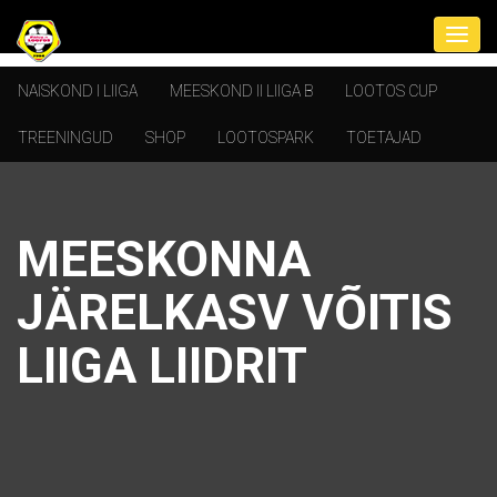
NAISKOND I LIIGA
MEESKOND II LIIGA B
LOOTOS CUP
TREENINGUD
SHOP
LOOTOSPARK
TOETAJAD
MEESKONNA
JÄRELKASV VÕITIS
LIIGA LIIDRIT