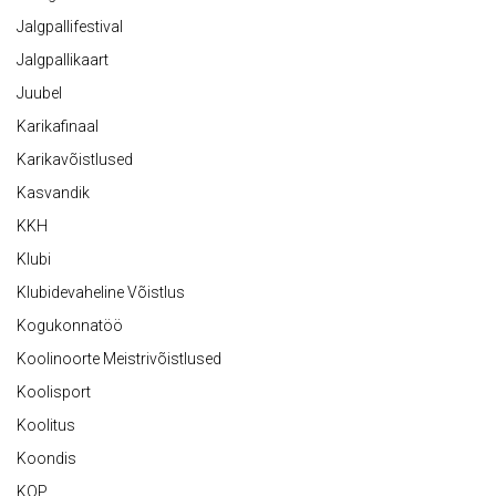
Jalgpallifestival
Jalgpallikaart
Juubel
Karikafinaal
Karikavõistlused
Kasvandik
KKH
Klubi
Klubidevaheline Võistlus
Kogukonnatöö
Koolinoorte Meistrivõistlused
Koolisport
Koolitus
Koondis
KOP