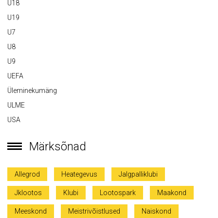
U18
U19
U7
U8
U9
UEFA
Üleminekumäng
ULME
USA
Märksõnad
Allegrod
Heategevus
Jalgpalliklubi
Jklootos
Klubi
Lootospark
Maakond
Meeskond
Meistrivõistlused
Naiskond