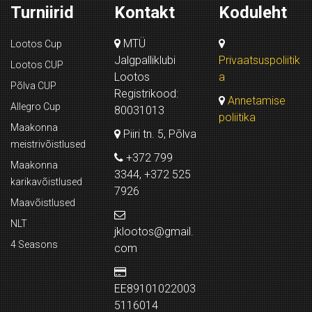
Turniirid
Kontakt
Koduleht
MTÜ
Lootos Cup
Jalgpalliklubi
Privaatsuspoliitik
Lootos CUP
Lootos
a
Põlva CUP
Registrikood:
Annetamise
Allegro Cup
80031013
poliitika
Maakonna
Piiri tn. 5, Põlva
meistrivõistlused
+372 799
Maakonna
3344, +372 525
karikavõistlused
7926
Maavõistlused
NLT
jklootos@gmail.
4 Seasons
com
EE89101022003
5116014