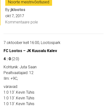
Noorte meistrivõistlused
By
jklootos
okt 7, 2017
Kommentaare pole
7.oktoober kell 16:00, Lootospark
FC Lootos – JK Kuusalu Kalev
4 : 0
(2:0)
Kohtunik: Juta Saan
Pealtvaatajaid: 12
Ilm: +9C,
väravad:
1:0 13`.Kevin Tühis
1:0 13`.Kevin Tühis
1:0 13`.Kevin Tühis