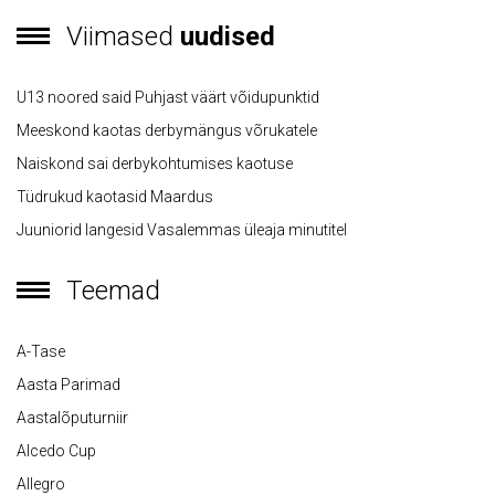
Viimased
uudised
U13 noored said Puhjast väärt võidupunktid
Meeskond kaotas derbymängus võrukatele
Naiskond sai derbykohtumises kaotuse
Tüdrukud kaotasid Maardus
Juuniorid langesid Vasalemmas üleaja minutitel
Teemad
A-Tase
Aasta Parimad
Aastalõputurniir
Alcedo Cup
Allegro