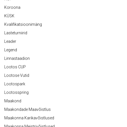
Koroona
KÜSK
Kvalifikatsioonimäng
Lasteturniirid
Leader
Legend
Linnastaadion
Lootos CUP
Lootose Vutid
Lootospark
Lootosspring
Maakond
Maakondade Maavõistlus
Maakonna Karikavõistlused
Maakonna Meistrivõistlused