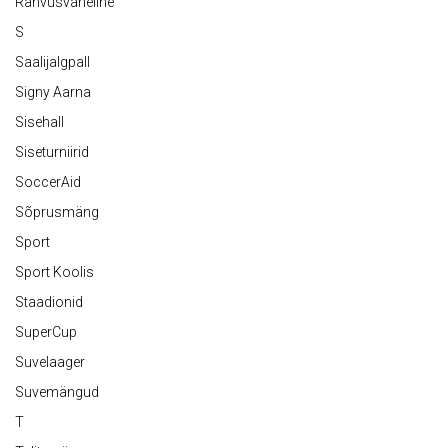
Rahvusvaheline
S
Saalijalgpall
Signy Aarna
Sisehall
Siseturniirid
SoccerAid
Sõprusmäng
Sport
Sport Koolis
Staadionid
SuperCup
Suvelaager
Suvemängud
T