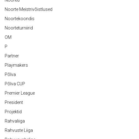
Noored
Noorte Meistrivõistlused
Noortekoondis
Noorteturniirid
OM
P
Partner
Playmakers
Põlva
Põlva CUP
Premier League
President
Projektid
Rahvaliiga
Rahvuste Liiga