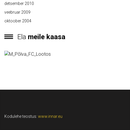
detsember 2010
veebruar 2009
oktoober 2004
Ela
meile kaasa
Kodulehe teostus:
www.innar.eu