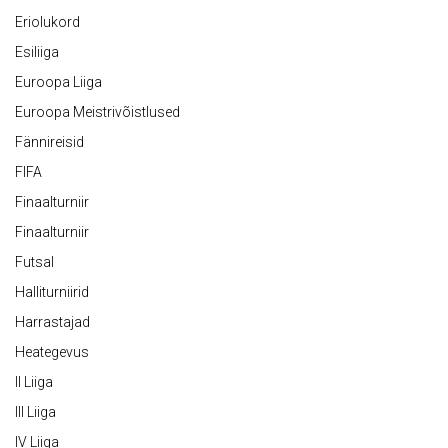
Eriolukord
Esiliiga
Euroopa Liiga
Euroopa Meistrivõistlused
Fännireisid
FIFA
Finaalturniir
Finaalturniir
Futsal
Halliturniirid
Harrastajad
Heategevus
II Liiga
III Liiga
IV Liiga