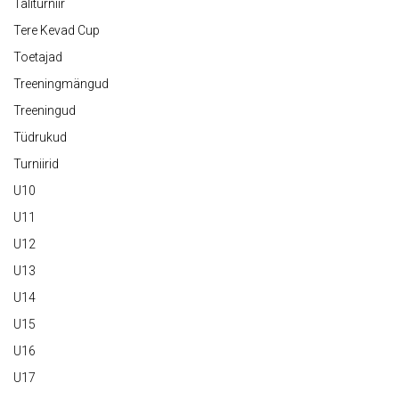
Taliturniir
Tere Kevad Cup
Toetajad
Treeningmängud
Treeningud
Tüdrukud
Turniirid
U10
U11
U12
U13
U14
U15
U16
U17