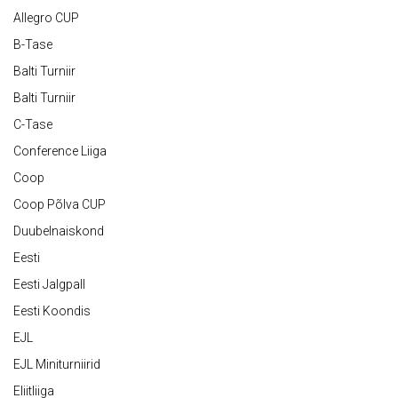
Allegro CUP
B-Tase
Balti Turniir
Balti Turniir
C-Tase
Conference Liiga
Coop
Coop Põlva CUP
Duubelnaiskond
Eesti
Eesti Jalgpall
Eesti Koondis
EJL
EJL Miniturniirid
Eliitliiga