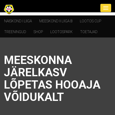
NAISKOND I LIIGA
MEESKOND II LIIGA B
LOOTOS CUP
TREENINGUD
SHOP
LOOTOSPARK
TOETAJAD
MEESKONNA
JÄRELKASV
LÕPETAS HOOAJA
VÕIDUKALT