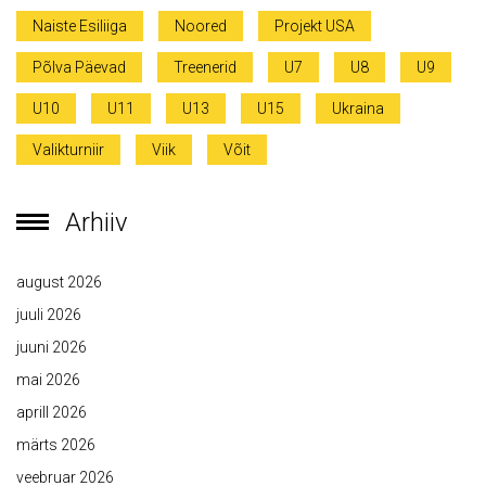
Naiste Esiliiga
Noored
Projekt USA
Põlva Päevad
Treenerid
U7
U8
U9
U10
U11
U13
U15
Ukraina
Valikturniir
Viik
Võit
Arhiiv
august 2026
juuli 2026
juuni 2026
mai 2026
aprill 2026
märts 2026
veebruar 2026