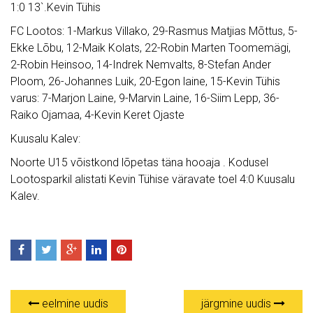
1:0 13`.Kevin Tühis
FC Lootos: 1-Markus Villako, 29-Rasmus Matjias Mõttus, 5-
Ekke Lõbu, 12-Maik Kolats, 22-Robin Marten Toomemägi,
2-Robin Heinsoo, 14-Indrek Nemvalts, 8-Stefan Ander
Ploom, 26-Johannes Luik, 20-Egon laine, 15-Kevin Tühis
varus: 7-Marjon Laine, 9-Marvin Laine, 16-Siim Lepp, 36-
Raiko Ojamaa, 4-Kevin Keret Ojaste
Kuusalu Kalev:
Noorte U15 võistkond lõpetas täna hooaja . Kodusel
Lootosparkil alistati Kevin Tühise väravate toel 4:0 Kuusalu
Kalev.
eelmine uudis
järgmine uudis