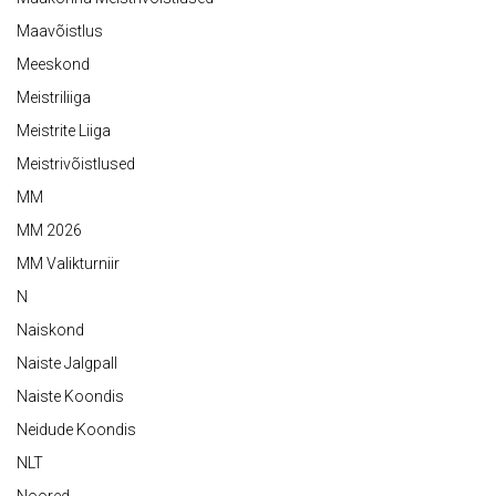
Maavõistlus
Meeskond
Meistriliiga
Meistrite Liiga
Meistrivõistlused
MM
MM 2026
MM Valikturniir
N
Naiskond
Naiste Jalgpall
Naiste Koondis
Neidude Koondis
NLT