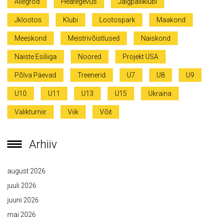
Allegrod
Heategevus
Jalgpalliklubi
Jklootos
Klubi
Lootospark
Maakond
Meeskond
Meistrivõistlused
Naiskond
Naiste Esiliiga
Noored
Projekt USA
Põlva Päevad
Treenerid
U7
U8
U9
U10
U11
U13
U15
Ukraina
Valikturniir
Viik
Võit
Arhiiv
august 2026
juuli 2026
juuni 2026
mai 2026