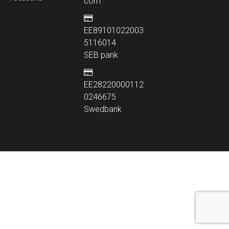
com
EE89101022003
5116014
SEB pank
EE28220000112
0246675
Swedbank