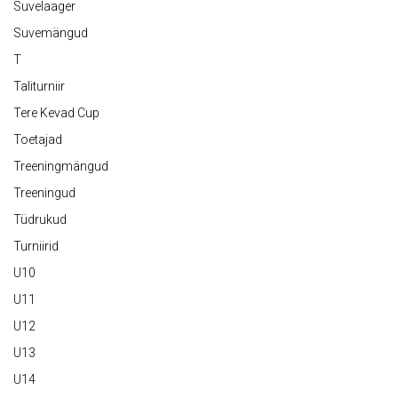
Suvelaager
Suvemängud
T
Taliturniir
Tere Kevad Cup
Toetajad
Treeningmängud
Treeningud
Tüdrukud
Turniirid
U10
U11
U12
U13
U14