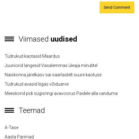
Viimased
uudised
Tüdrukud kaotasid Maardus
Juuniorid langesid Vasalemmas üleaja minutitel
Naiskonna järelkasv sai saarlastelt suure kaotuse
Tüdrukud avasid liigas võiduarve
Meeskond pidi sügisringi avavoorus Paidele alla vanduma
Teemad
A-Tase
Aasta Parimad