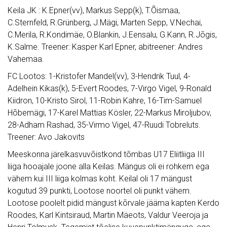
Keila JK : K.Epner(vv), Markus Sepp(k), T.Õismaa,
C.Sternfeld, R.Grünberg, J.Mägi, Marten Sepp, V.Nechai,
C.Merila, R.Kondimäe, O.Blankin, J.Eensalu, G.Kann, R.Jõgis,
K.Salme. Treener: Kasper Karl Epner, abitreener: Andres
Vahemaa.
FC Lootos: 1-Kristofer Mandel(vv), 3-Hendrik Tuul, 4-
Adelhein Kikas(k), 5-Evert Roodes, 7-Virgo Vigel, 9-Ronald
Kiidron, 10-Kristo Sirol, 11-Robin Kahre, 16-Tim-Samuel
Hõbemägi, 17-Karel Mattias Kösler, 22-Markus Miroljubov,
28-Adham Rashad, 35-Virmo Vigel, 47-Ruudi Tobreluts.
Treener: Avo Jakovits
Meeskonna järelkasvuvõistkond tõmbas U17 Eliitliiga III
liiga hooajale joone alla Keilas. Mängus oli ei rohkem ega
vähem kui III liiga kolmas koht. Keilal oli 17 mängust
kogutud 39 punkti, Lootose noortel oli punkt vähem.
Lootose poolelt pidid mängust kõrvale jääma kapten Kerdo
Roodes, Karl Kintsiraud, Martin Mäeots, Valdur Veeroja ja