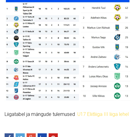
Liigatabel ja mängude tulemused
U17 Eliitliiga III liiga lehel