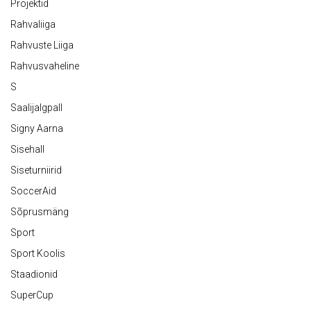
Projektid
Rahvaliiga
Rahvuste Liiga
Rahvusvaheline
S
Saalijalgpall
Signy Aarna
Sisehall
Siseturniirid
SoccerAid
Sõprusmäng
Sport
Sport Koolis
Staadionid
SuperCup