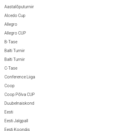
Aastalõputurniir
Alcedo Cup
Allegro
Allegro CUP
B-Tase
Balti Turniir
Balti Turniir
C-Tase
Conference Liiga
Coop
Coop Põlva CUP
Duubelnaiskond
Eesti
Eesti Jalgpall
Eesti Koondis