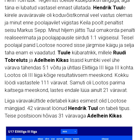
Henri Tolmusk. Tegemist tõelise kuuepunktimänguga, aga
täna ei lubatud vastasel ennast üllatada.
Hendrik Tuul
e
kiirele avaväravale oli koduvõistkonnal veel vastus olemas
ja minut enne poolajavilet viigistas Keila poolt penaltist
seisu Markus Sepp. Minut hiljem jättis Tuul omakorda penalti
realiseerimata ja poolajapausile siirduti 1:1 viigiseisul. Teisel
poolajal panid Lootose noored sisse järgmise käigu ja selja
taha enam ei vaadatud.
Tuule
kübaratrikk, millele
Ruudi
Tobreluts
ja
Adelhein Kikas
lisasid kumbki veel ühe
värava tähendas 5:1 võitu ja ühtlasi Eliitliiga III liiga III kohta.
Lootos oli III liiga kõige resultatiivsem meeskond. Kokku
löödi vastastele 111 väravat. Samuti oli Lootos parima
kaitsega meeskond, lastes endale lüüa ainult 21 väravat.
Liiga väravaküttide edetabeli kaks esimest olid Lootose
mängijad. 42 väravat löönud
Hendrik Tuul
on tabeli tipus.
Teise positsiooni hõivas 31 väravaga
Adelhein Kikas
.