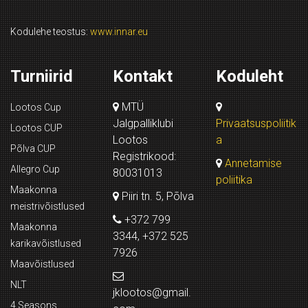
Kodulehe teostus:
www.innar.eu
Turniirid
Kontakt
Koduleht
MTÜ
Lootos Cup
Jalgpalliklubi
Privaatsuspoliitik
Lootos CUP
Lootos
a
Põlva CUP
Registrikood:
Annetamise
Allegro Cup
80031013
poliitika
Maakonna
Piiri tn. 5, Põlva
meistrivõistlused
+372 799
Maakonna
3344, +372 525
karikavõistlused
7926
Maavõistlused
NLT
jklootos@gmail.
4 Seasons