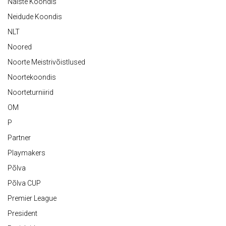
Naiste Koondis
Neidude Koondis
NLT
Noored
Noorte Meistrivõistlused
Noortekoondis
Noorteturniirid
OM
P
Partner
Playmakers
Põlva
Põlva CUP
Premier League
President