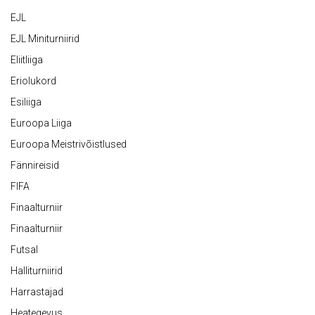
EJL
EJL Miniturniirid
Eliitliiga
Eriolukord
Esiliiga
Euroopa Liiga
Euroopa Meistrivõistlused
Fännireisid
FIFA
Finaalturniir
Finaalturniir
Futsal
Halliturniirid
Harrastajad
Heategevus