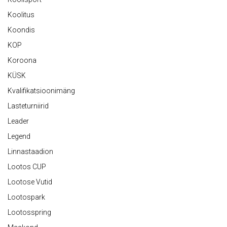
Koolitus
Koondis
KOP
Koroona
KÜSK
Kvalifikatsioonimäng
Lasteturniirid
Leader
Legend
Linnastaadion
Lootos CUP
Lootose Vutid
Lootospark
Lootosspring