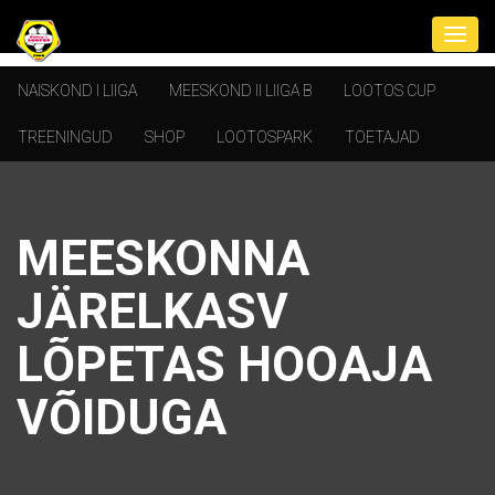
NAISKOND I LIIGA
MEESKOND II LIIGA B
LOOTOS CUP
TREENINGUD
SHOP
LOOTOSPARK
TOETAJAD
MEESKONNA
JÄRELKASV
LÕPETAS HOOAJA
VÕIDUGA