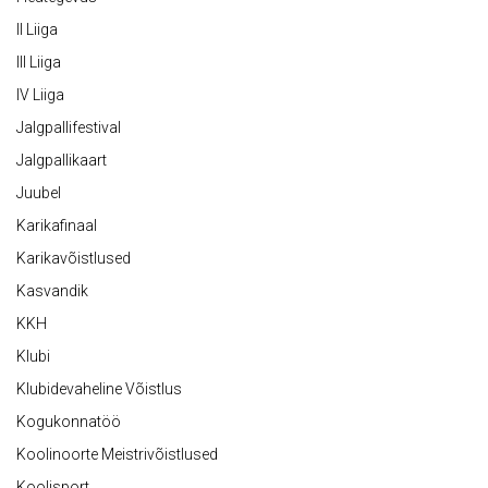
II Liiga
III Liiga
IV Liiga
Jalgpallifestival
Jalgpallikaart
Juubel
Karikafinaal
Karikavõistlused
Kasvandik
KKH
Klubi
Klubidevaheline Võistlus
Kogukonnatöö
Koolinoorte Meistrivõistlused
Koolisport