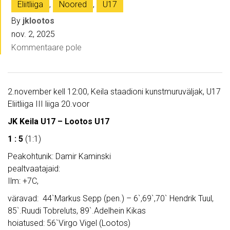
Eliitliiga
,
Noored
,
U17
By
jklootos
nov. 2, 2025
Kommentaare pole
2.november kell 12:00, Keila staadioni kunstmuruväljak, U17
Eliitliiga III liiga 20.voor
JK Keila U17 – Lootos U17
1 : 5
(1:1)
Peakohtunik: Damir Kaminski
pealtvaatajaid:
Ilm: +7C,
väravad: 44`Markus Sepp (pen.) – 6`,69`,70` Hendrik Tuul,
85`.Ruudi Tobreluts, 89`.Adelhein Kikas
hoiatused: 56`Virgo Vigel (Lootos)