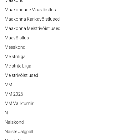
Maakond
Maakondade Maavõistlus
Maakonna Karikavõistlused
Maakonna Meistrivõistlused
Maavõistlus
Meeskond
Meistriliiga
Meistrite Liiga
Meistrivõistlused
MM
MM 2026
MM Valikturniir
N
Naiskond
Naiste Jalgpall