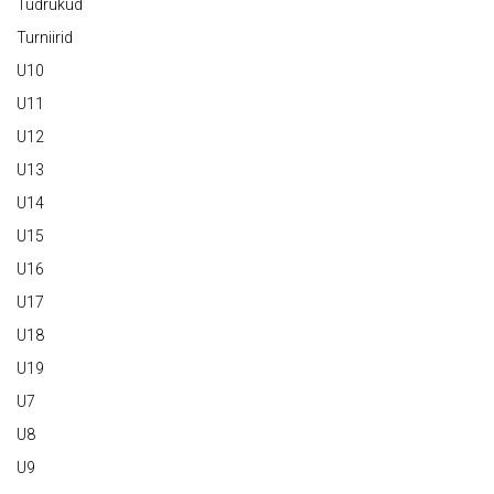
Tüdrukud
Turniirid
U10
U11
U12
U13
U14
U15
U16
U17
U18
U19
U7
U8
U9