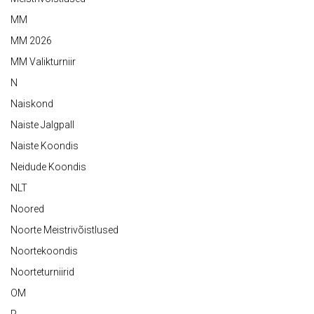
MM
MM 2026
MM Valikturniir
N
Naiskond
Naiste Jalgpall
Naiste Koondis
Neidude Koondis
NLT
Noored
Noorte Meistrivõistlused
Noortekoondis
Noorteturniirid
OM