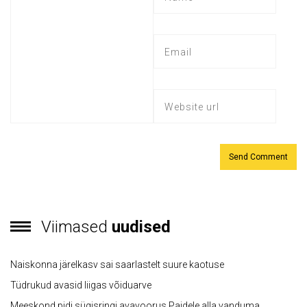
Viimased
uudised
Naiskonna järelkasv sai saarlastelt suure kaotuse
Tüdrukud avasid liigas võiduarve
Meeskond pidi sügisringi avavoorus Paidele alla vanduma