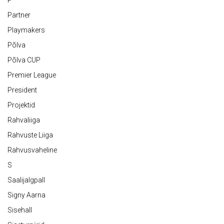
P
Partner
Playmakers
Põlva
Põlva CUP
Premier League
President
Projektid
Rahvaliiga
Rahvuste Liiga
Rahvusvaheline
S
Saalijalgpall
Signy Aarna
Sisehall