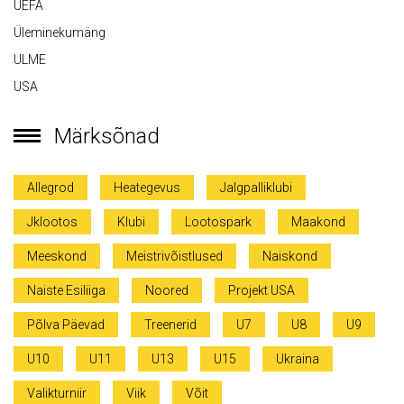
UEFA
Üleminekumäng
ULME
USA
Märksõnad
Allegrod
Heategevus
Jalgpalliklubi
Jklootos
Klubi
Lootospark
Maakond
Meeskond
Meistrivõistlused
Naiskond
Naiste Esiliiga
Noored
Projekt USA
Põlva Päevad
Treenerid
U7
U8
U9
U10
U11
U13
U15
Ukraina
Valikturniir
Viik
Võit