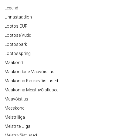
Legend
Linnastaadion
Lootos CUP
Lootose Vutid
Lootospark
Lootosspring
Maakond
Maakondade Maavõistlus
Maakonna Karikavõistlused
Maakonna Meistrivõistlused
Maavõistlus
Meeskond
Meistriliiga
Meistrite Liiga
Meistrivõistlused