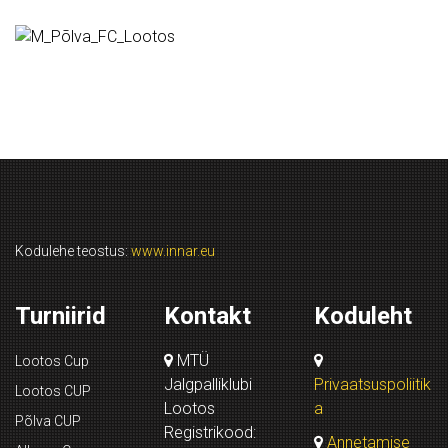
Kodulehe teostus:
www.innar.eu
Turniirid
Kontakt
Koduleht
MTÜ
Lootos Cup
Jalgpalliklubi
Privaatsuspoliitik
Lootos CUP
Lootos
a
Põlva CUP
Registrikood:
Annetamise