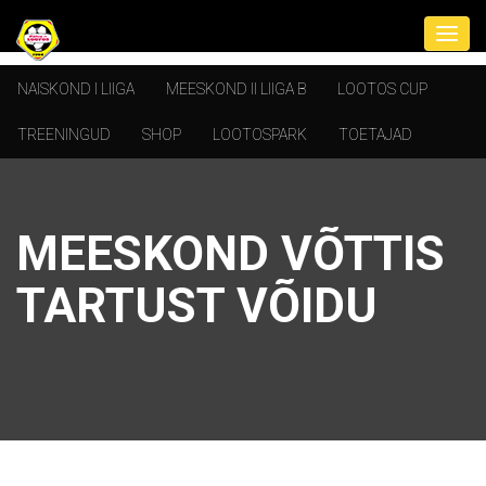
NAISKOND I LIIGA
MEESKOND II LIIGA B
LOOTOS CUP
TREENINGUD
SHOP
LOOTOSPARK
TOETAJAD
MEESKOND VÕTTIS
TARTUST VÕIDU