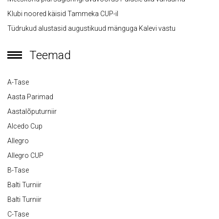
Klubi noored käisid Tammeka CUP-il
Tüdrukud alustasid augustikuud mänguga Kalevi vastu
Teemad
A-Tase
Aasta Parimad
Aastalõputurniir
Alcedo Cup
Allegro
Allegro CUP
B-Tase
Balti Turniir
Balti Turniir
C-Tase