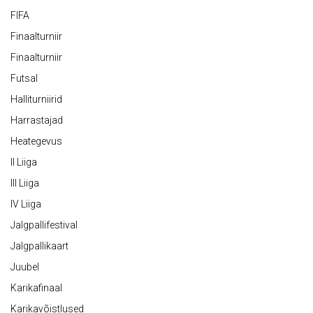
FIFA
Finaalturniir
Finaalturniir
Futsal
Halliturniirid
Harrastajad
Heategevus
II Liiga
III Liiga
IV Liiga
Jalgpallifestival
Jalgpallikaart
Juubel
Karikafinaal
Karikavõistlused