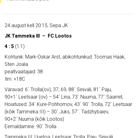
24.august kell 20:15, Sepa JK
JK Tammeka III – FC Lootos
4 : 5
(1:1)
Kohtunik: Mark-Oskar Arst, abikohtunikud: Toomas Haak,
Sten Joala
pealtvaatajaid: 38
Ilm: +18C
Väravad: 6`.Trolla(ov), 37, 69, 88`.Siniväli, 81`.Paju,
90+1`.Leetsaar (ov) – 54`.Lina, 73`.Nuuma, 77`.Saarniit,
Hoiatused: 34`.Kure-Pohhomov, 43`.90`.Trolla, 72`.Leetsaar
(kõik Tammeka III) – 30`.Juks, 57`. Tadzhybaiev,
90+2`.Nuuma (kõik Lootos)
Eemaldamine: 90`.Trolla
Tammeka III: Uuetoa, Leetsaar, Trolla, Paju, Siniväli,