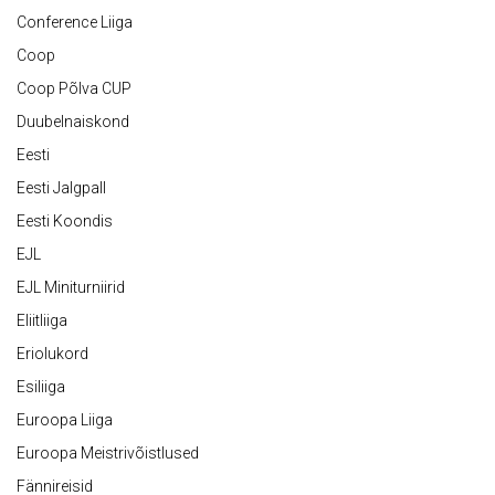
Conference Liiga
Coop
Coop Põlva CUP
Duubelnaiskond
Eesti
Eesti Jalgpall
Eesti Koondis
EJL
EJL Miniturniirid
Eliitliiga
Eriolukord
Esiliiga
Euroopa Liiga
Euroopa Meistrivõistlused
Fännireisid