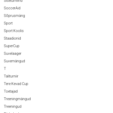
Siseturniirid
SoccerAid
Sõprusmäng
Sport
Sport Koolis
Staadionid
SuperCup
Suvelaager
Suvemängud
T
Taliturniir
Tere Kevad Cup
Toetajad
Treeningmängud
Treeningud