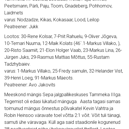
Peetsmann, Pärli, Paju, Toom, Gnadeberg, Pohhomov,
Laidmets
varus: Nodzadze, Kikas, Kokasaar, Lood, Leilop
Peatreener: Jukk
Lootos: 30-Rene Kolsar, 7-Priit Rahuelu, 9-Oliver Jõgeva,
10-Temari Nuuma, 12-Maik Kolats (46`.1-Markus Villako, ),
20-Risto Saarniit, 21-Elon Holger Vaab, 23-Markus Lina, 26-
Jürgen Juks, 29-Rasmus Mattias Mõttus, 55-Rustam
Tadzhybaiev.
varus: 1-Markus Villako, 25-Fredy samulin, 32-Helander Vist,
39-Henri Loeg, 91-Markus Mäeots.
Peatreener: Avo Jakovits
Meeskond mängis Sepa jalgpallikeskuses Tammeka IIIga.
Tegemist oli edasi lükatud mänguga. Aasta tagasi samas
toimunud mängus õnnestus põlvakatel Kevin Vahtra ja
Robin Heinsoo väravate toel võtta 2:1 võit. Võit tuli tänagi,
samuti ühe väravaga. Küll aga said staadionile kogunenud