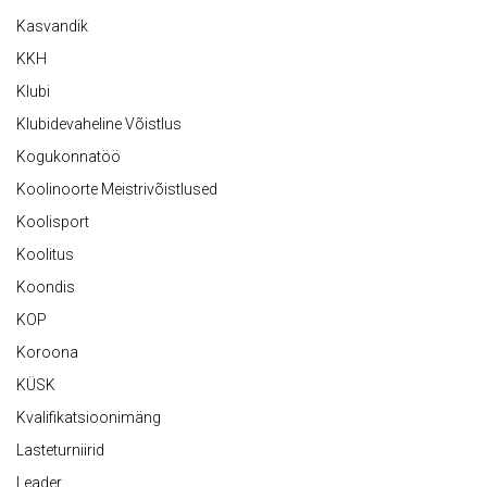
Kasvandik
KKH
Klubi
Klubidevaheline Võistlus
Kogukonnatöö
Koolinoorte Meistrivõistlused
Koolisport
Koolitus
Koondis
KOP
Koroona
KÜSK
Kvalifikatsioonimäng
Lasteturniirid
Leader