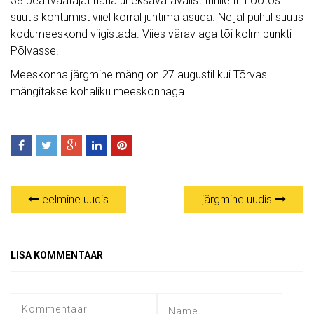
38 pealtvaatajat näha üheksaväravalist thrillerit. Lootos
suutis kohtumist viiel korral juhtima asuda. Neljal puhul suutis
kodumeeskond viigistada. Viies värav aga tõi kolm punkti
Põlvasse.
Meeskonna järgmine mäng on 27.augustil kui Tõrvas
mängitakse kohaliku meeskonnaga.
eelmine uudis
järgmine uudis
LISA KOMMENTAAR