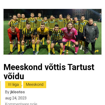
Meeskond võttis Tartust
võidu
III liiga
,
Meeskond
By
jklootos
aug 24, 2023
Kommentaare pole