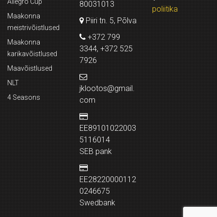
Allegro Cup
80031013
poliitika
Maakonna
Piiri tn. 5, Põlva
meistrivõistlused
+372 799
Maakonna
3344, +372 525
karikavõistlused
7926
Maavõistlused
NLT
jklootos@gmail.
4 Seasons
com
EE89101022003
5116014
SEB pank
EE28220000112
0246675
Swedbank