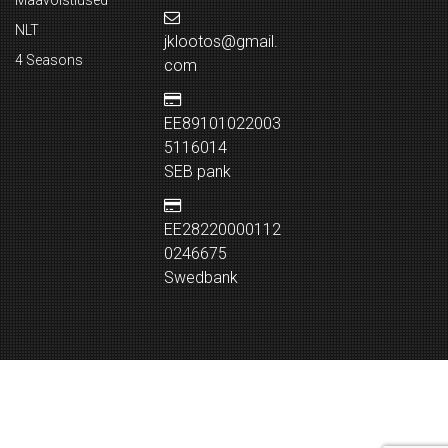
Maavõistlused
NLT
jklootos@gmail.
4 Seasons
com
EE89101022003
5116014
SEB pank
EE28220000112
0246675
Swedbank