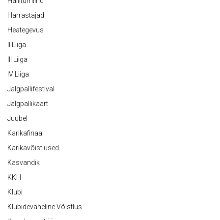
Halliturniirid
Harrastajad
Heategevus
II Liiga
III Liiga
IV Liiga
Jalgpallifestival
Jalgpallikaart
Juubel
Karikafinaal
Karikavõistlused
Kasvandik
KKH
Klubi
Klubidevaheline Võistlus