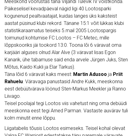
Meeskond võõrustas täna Viljandi Tulevik IV võistkonda.
Päikeselisel kevadpäeval nägid ligi 40 Lootosparki
kogunenud pealtvaatajat, kuidas langes üks kaksteist
aastat püsinud klubi rekord. Tänane 15:1 võit lükkas klubi
statistikaraamatus teiseks 5.mail 2005 Lootospargis
toimunud kohtumise FC Lootos – FC Metec, mille
lõppskooriks jäi tookord 13:0. Toona lõi 6 väravat oma
karjääri alguses olnud Alar Alve (3 väravat lisas Egon
Kanarik, ühe tabamuse said enda arvele Jürgen Juks, Sten
Mõtus, Kaido Kukli ja Elar Tarkus).
Täna lõid 6 väravat kaks meest:
Martin Adusoo
ja
Priit
Rahuelu
. Väravaga panustasid Andre Kukk, meeskonna
eest debüütvärava löönud Sten-Markus Meekler ja Ranno
Liivago.
Teisel poolajal tegi Lootos viis vahetust ning oma debüüdi
meeskonna eest tegi Arned Parman. Vastaste auvärav tuli
kolm minutit enne lõppu.
Liigatabelis tõusis Lootos esimeseks. Teisel kohal olevat
Valga FC Warriorit edestatakse tänu paremale väravate