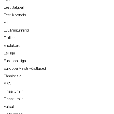
Eesti Jalgpall
Eesti Koondis
EJL
EJL Miniturniirid
Eliitliiga
Eriolukord
Esiliiga
Euroopa Liiga
Euroopa Meistrivõistlused
Fännireisid
FIFA
Finaalturniir
Finaalturniir
Futsal