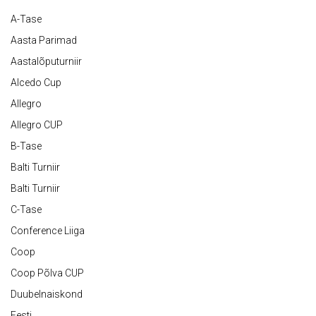
A-Tase
Aasta Parimad
Aastalõputurniir
Alcedo Cup
Allegro
Allegro CUP
B-Tase
Balti Turniir
Balti Turniir
C-Tase
Conference Liiga
Coop
Coop Põlva CUP
Duubelnaiskond
Eesti