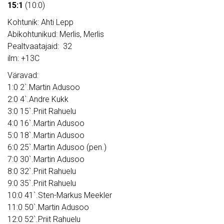
15:1
(10:0)
Kohtunik: Ahti Lepp
Abikohtunikud: Merlis, Merlis
Pealtvaatajaid: 32
ilm: +13C
Väravad:
1:0 2`.Martin Adusoo
2:0 4`.Andre Kukk
3:0 15`.Priit Rahuelu
4:0 16`.Martin Adusoo
5:0 18`.Martin Adusoo
6:0 25`.Martin Adusoo (pen.)
7:0 30`.Martin Adusoo
8:0 32`.Priit Rahuelu
9:0 35`.Priit Rahuelu
10:0 41`.Sten-Markus Meekler
11:0 50`.Martin Adusoo
12:0 52`.Priit Rahuelu