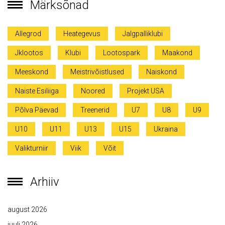
Märksõnad
Allegrod
Heategevus
Jalgpalliklubi
Jklootos
Klubi
Lootospark
Maakond
Meeskond
Meistrivõistlused
Naiskond
Naiste Esiliiga
Noored
Projekt USA
Põlva Päevad
Treenerid
U7
U8
U9
U10
U11
U13
U15
Ukraina
Valikturniir
Viik
Võit
Arhiiv
august 2026
juuli 2026