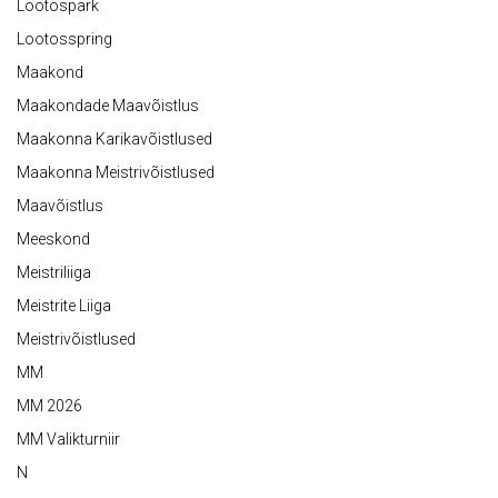
Lootospark
Lootosspring
Maakond
Maakondade Maavõistlus
Maakonna Karikavõistlused
Maakonna Meistrivõistlused
Maavõistlus
Meeskond
Meistriliiga
Meistrite Liiga
Meistrivõistlused
MM
MM 2026
MM Valikturniir
N