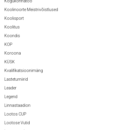
Kogukonnatöö
Koolinoorte Meistrivõistlused
Koolisport
Koolitus
Koondis
KOP
Koroona
KÜSK
Kvalifikatsioonimäng
Lasteturniirid
Leader
Legend
Linnastaadion
Lootos CUP
Lootose Vutid