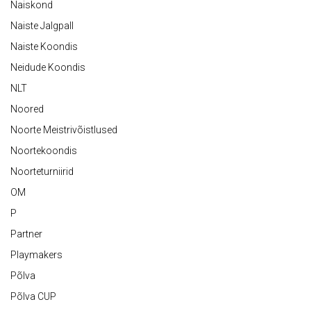
Naiskond
Naiste Jalgpall
Naiste Koondis
Neidude Koondis
NLT
Noored
Noorte Meistrivõistlused
Noortekoondis
Noorteturniirid
OM
P
Partner
Playmakers
Põlva
Põlva CUP