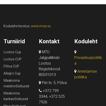
Kodulehe teostus:
www.innar.eu
Turniirid
Kontakt
Koduleht
MTÜ
Lootos Cup
Jalgpalliklubi
Privaatsuspoliitik
Lootos CUP
Lootos
a
Põlva CUP
Registrikood:
Annetamise
Allegro Cup
80031013
poliitika
Maakonna
Piiri tn. 5, Põlva
meistrivõistlused
+372 799
Maakonna
3344, +372 525
karikavõistlused
7926