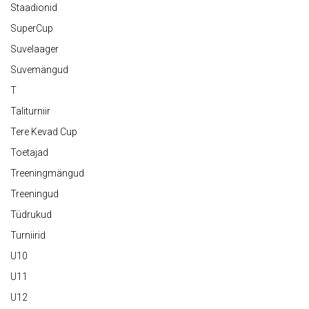
Staadionid
SuperCup
Suvelaager
Suvemängud
T
Taliturniir
Tere Kevad Cup
Toetajad
Treeningmängud
Treeningud
Tüdrukud
Turniirid
U10
U11
U12