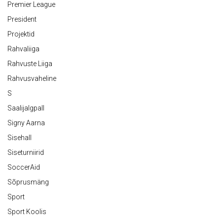
Premier League
President
Projektid
Rahvaliiga
Rahvuste Liiga
Rahvusvaheline
S
Saalijalgpall
Signy Aarna
Sisehall
Siseturniirid
SoccerAid
Sõprusmäng
Sport
Sport Koolis