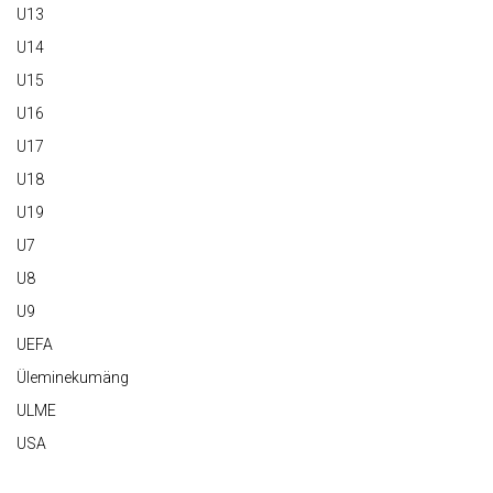
U13
U14
U15
U16
U17
U18
U19
U7
U8
U9
UEFA
Üleminekumäng
ULME
USA