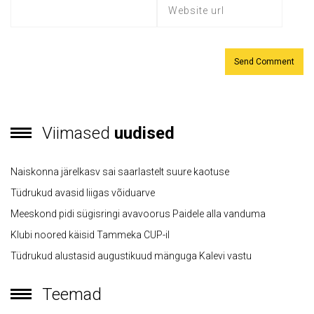
Viimased
uudised
Naiskonna järelkasv sai saarlastelt suure kaotuse
Tüdrukud avasid liigas võiduarve
Meeskond pidi sügisringi avavoorus Paidele alla vanduma
Klubi noored käisid Tammeka CUP-il
Tüdrukud alustasid augustikuud mänguga Kalevi vastu
Teemad