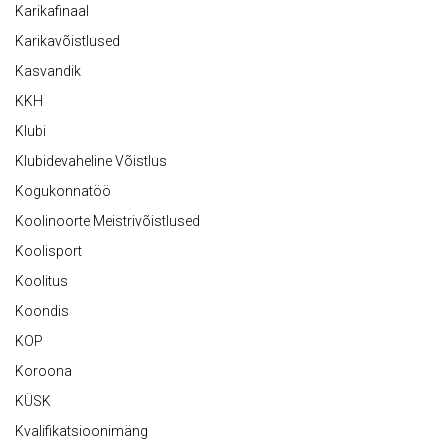
Karikafinaal
Karikavõistlused
Kasvandik
KKH
Klubi
Klubidevaheline Võistlus
Kogukonnatöö
Koolinoorte Meistrivõistlused
Koolisport
Koolitus
Koondis
KOP
Koroona
KÜSK
Kvalifikatsioonimäng