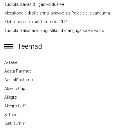
Tüdrukud avasid liigas võiduarve
Meeskond pidi sügisringi avavoorus Paidele alla vanduma
Klubi noored käisid Tammeka CUP-il
Tüdrukud alustasid augustikuud mänguga Kalevi vastu
Teemad
A-Tase
Aasta Parimad
Aastalõputurniir
Alcedo Cup
Allegro
Allegro CUP
B-Tase
Balti Turniir