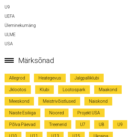
U9
UEFA
Üleminekumäng
ULME
USA
Märksõnad
Allegrod
Heategevus
Jalgpalliklubi
Jklootos
Klubi
Lootospark
Maakond
Meeskond
Meistrivõistlused
Naiskond
Naiste Esiliiga
Noored
Projekt USA
Põlva Päevad
Treenerid
U7
U8
U9
U10
U11
U13
U15
Ukraina