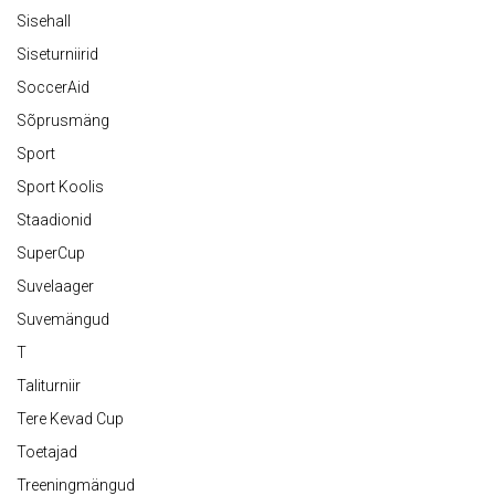
Sisehall
Siseturniirid
SoccerAid
Sõprusmäng
Sport
Sport Koolis
Staadionid
SuperCup
Suvelaager
Suvemängud
T
Taliturniir
Tere Kevad Cup
Toetajad
Treeningmängud