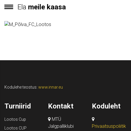
Ela
meile kaasa
Kodulehe teostus:
www.innar.eu
Turniirid
Kontakt
Koduleht
MTÜ
Lootos Cup
Jalgpalliklubi
Privaatsuspoliitik
Lootos CUP