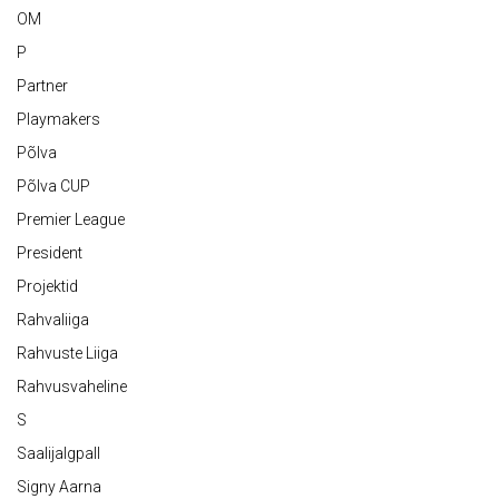
OM
P
Partner
Playmakers
Põlva
Põlva CUP
Premier League
President
Projektid
Rahvaliiga
Rahvuste Liiga
Rahvusvaheline
S
Saalijalgpall
Signy Aarna