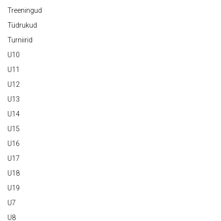
Treeningud
Tüdrukud
Turniirid
U10
U11
U12
U13
U14
U15
U16
U17
U18
U19
U7
U8