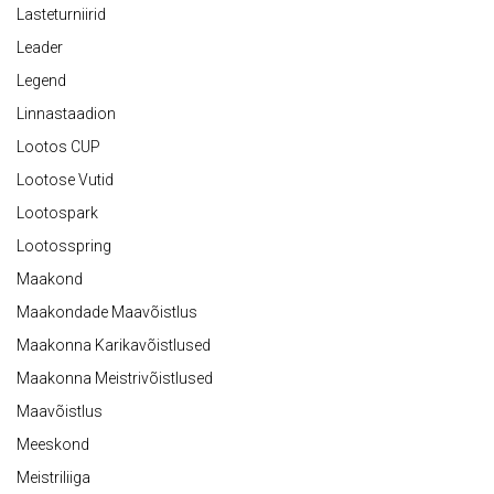
Lasteturniirid
Leader
Legend
Linnastaadion
Lootos CUP
Lootose Vutid
Lootospark
Lootosspring
Maakond
Maakondade Maavõistlus
Maakonna Karikavõistlused
Maakonna Meistrivõistlused
Maavõistlus
Meeskond
Meistriliiga