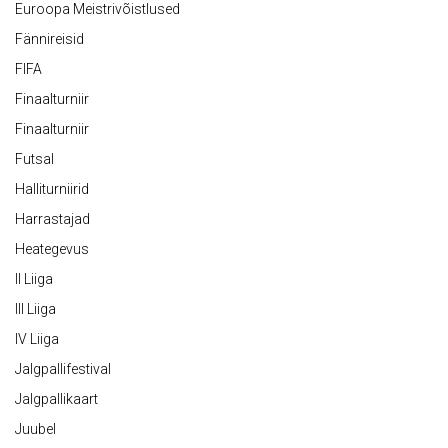
Euroopa Meistrivõistlused
Fännireisid
FIFA
Finaalturniir
Finaalturniir
Futsal
Halliturniirid
Harrastajad
Heategevus
II Liiga
III Liiga
IV Liiga
Jalgpallifestival
Jalgpallikaart
Juubel