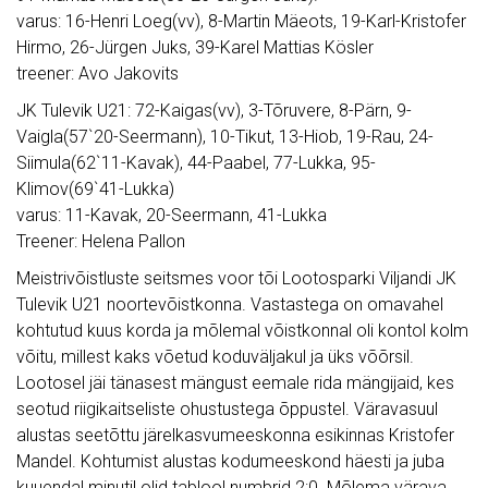
varus: 16-Henri Loeg(vv), 8-Martin Mäeots, 19-Karl-Kristofer
Hirmo, 26-Jürgen Juks, 39-Karel Mattias Kösler
treener: Avo Jakovits
JK Tulevik U21: 72-Kaigas(vv), 3-Tõruvere, 8-Pärn, 9-
Vaigla(57`20-Seermann), 10-Tikut, 13-Hiob, 19-Rau, 24-
Siimula(62`11-Kavak), 44-Paabel, 77-Lukka, 95-
Klimov(69`41-Lukka)
varus: 11-Kavak, 20-Seermann, 41-Lukka
Treener: Helena Pallon
Meistrivõistluste seitsmes voor tõi Lootosparki Viljandi JK
Tulevik U21 noortevõistkonna. Vastastega on omavahel
kohtutud kuus korda ja mõlemal võistkonnal oli kontol kolm
võitu, millest kaks võetud koduväljakul ja üks võõrsil.
Lootosel jäi tänasest mängust eemale rida mängijaid, kes
seotud riigikaitseliste ohustustega õppustel. Väravasuul
alustas seetõttu järelkasvumeeskonna esikinnas Kristofer
Mandel. Kohtumist alustas kodumeeskond häesti ja juba
kuuendal minutil olid tablool numbrid 2:0. Mõlema värava