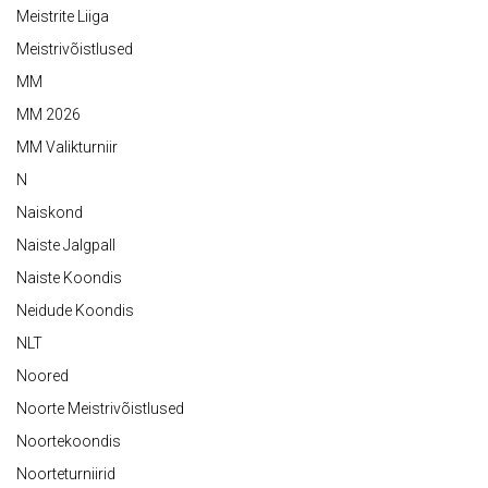
Meistrite Liiga
Meistrivõistlused
MM
MM 2026
MM Valikturniir
N
Naiskond
Naiste Jalgpall
Naiste Koondis
Neidude Koondis
NLT
Noored
Noorte Meistrivõistlused
Noortekoondis
Noorteturniirid