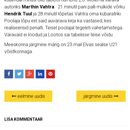
autoriks
Marthin Vahtra
. 21.minutil pani palli mulkide võrku
Hendrik Tuul
ja 28.minutil lõpetas Vahtra oma kübaratriki.
Poolaja lõpu eel said auvärava kirja ka vastased, kes
realiseerisid penalti. Teisel poolajal tegeleti vahetamistega.
Väravaid ei löödud ja Lootos sai tabelisse teise võidu.
Meeskonna järgmine mäng on 23.mail Elvas sealse U21
võistkonnaga.
eelmine uudis
järgmine uudis
LISA KOMMENTAAR