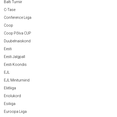
Balti Turniir
C-Tase
Conference Liiga
Coop
Coop Põlva CUP
Duubelnaiskond
Eesti
Eesti Jalgpall
Eesti Koondis
EJL
EJL Miniturniirid
Eliitliiga
Eriolukord
Esiliiga
Euroopa Liiga