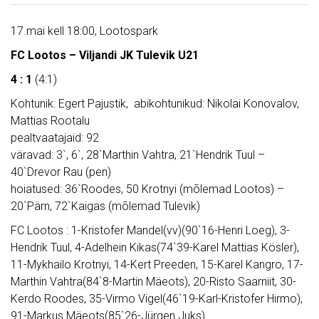
17.mai kell 18:00, Lootospark
FC Lootos – Viljandi JK Tulevik U21
4 : 1
(4:1)
Kohtunik: Egert Pajustik, abikohtunikud: Nikolai Konovalov,
Mattias Rootalu
pealtvaatajaid: 92
väravad: 3`, 6`, 28`Marthin Vahtra, 21`Hendrik Tuul –
40`Drevor Rau (pen)
hoiatused: 36`Roodes, 50 Krotnyi (mõlemad Lootos) –
20`Pärn, 72`Kaigas (mõlemad Tulevik)
FC Lootos : 1-Kristofer Mandel(vv)(90`16-Henri Loeg), 3-
Hendrik Tuul, 4-Adelhein Kikas(74`39-Karel Mattias Kösler),
11-Mykhailo Krotnyi, 14-Kert Preeden, 15-Karel Kangro, 17-
Marthin Vahtra(84`8-Martin Mäeots), 20-Risto Saarniit, 30-
Kerdo Roodes, 35-Virmo Vigel(46`19-Karl-Kristofer Hirmo),
91-Markus Mäeots(85`26-Jürgen Juks).