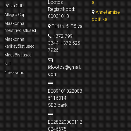
Lootos
a
Põlva CUP
Registrikood:
Annetamise
Allegro Cup
80031013
poliitika
Maakonna
Piiri tn. 5, Põlva
meistrivõistlused
+372 799
Maakonna
3344, +372 525
karikavõistlused
7926
Maavõistlused
NLT
jklootos@gmail.
4 Seasons
com
EE89101022003
5116014
SEB pank
EE28220000112
0246675