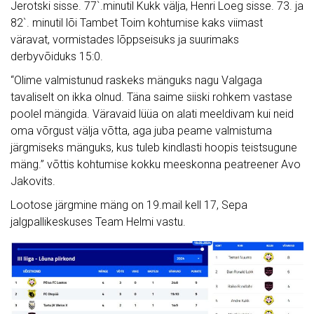
Jerotski sisse. 77`.minutil Kukk välja, Henri Loeg sisse. 73. ja
82`. minutil lõi Tambet Toim kohtumise kaks viimast
väravat, vormistades lõppseisuks ja suurimaks
derbyvõiduks 15:0.
“Olime valmistunud raskeks mänguks nagu Valgaga
tavaliselt on ikka olnud. Täna saime siiski rohkem vastase
poolel mängida. Väravaid lüüa on alati meeldivam kui neid
oma võrgust välja võtta, aga juba peame valmistuma
järgmiseks mänguks, kus tuleb kindlasti hoopis teistsugune
mäng.” võttis kohtumise kokku meeskonna peatreener Avo
Jakovits.
Lootose järgmine mäng on 19.mail kell 17, Sepa
jalgpallikeskuses Team Helmi vastu.