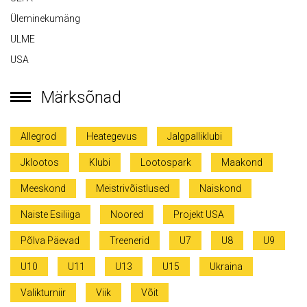
Üleminekumäng
ULME
USA
Märksõnad
Allegrod
Heategevus
Jalgpalliklubi
Jklootos
Klubi
Lootospark
Maakond
Meeskond
Meistrivõistlused
Naiskond
Naiste Esiliiga
Noored
Projekt USA
Põlva Päevad
Treenerid
U7
U8
U9
U10
U11
U13
U15
Ukraina
Valikturniir
Viik
Võit