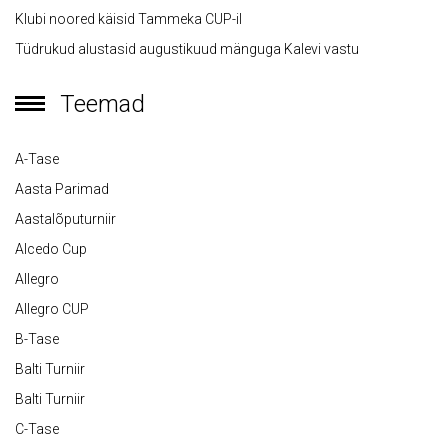
Klubi noored käisid Tammeka CUP-il
Tüdrukud alustasid augustikuud mänguga Kalevi vastu
Teemad
A-Tase
Aasta Parimad
Aastalõputurniir
Alcedo Cup
Allegro
Allegro CUP
B-Tase
Balti Turniir
Balti Turniir
C-Tase