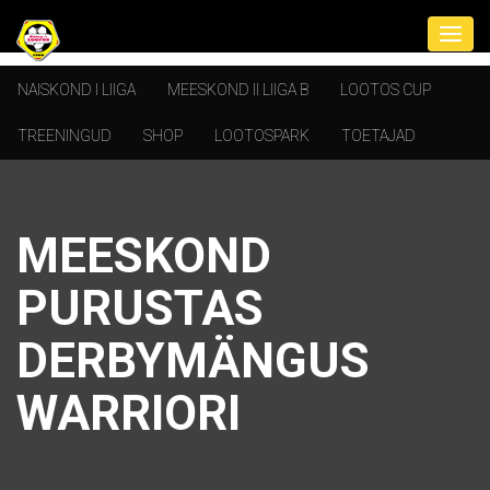
NAISKOND I LIIGA
MEESKOND II LIIGA B
LOOTOS CUP
TREENINGUD
SHOP
LOOTOSPARK
TOETAJAD
MEESKOND
PURUSTAS
DERBYMÄNGUS
WARRIORI