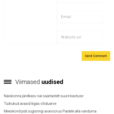
Viimased
uudised
Naiskonna järelkasv sai saarlastelt suure kaotuse
Tüdrukud avasid liigas võiduarve
Meeskond pidi sügisringi avavoorus Paidele alla vanduma