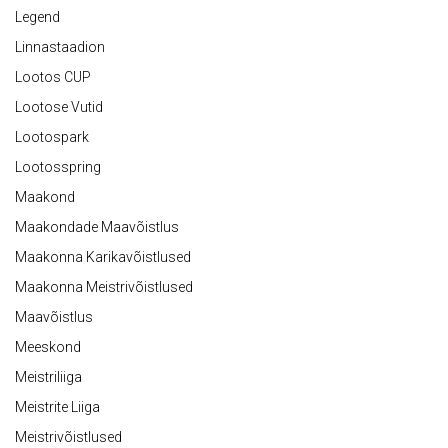
Legend
Linnastaadion
Lootos CUP
Lootose Vutid
Lootospark
Lootosspring
Maakond
Maakondade Maavõistlus
Maakonna Karikavõistlused
Maakonna Meistrivõistlused
Maavõistlus
Meeskond
Meistriliiga
Meistrite Liiga
Meistrivõistlused