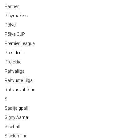
Partner
Playmakers
Põlva
Põlva CUP
Premier League
President
Projektid
Rahvaliiga
Rahvuste Liiga
Rahvusvaheline
S
Saalijalgpall
Signy Aarna
Sisehall
Siseturniirid