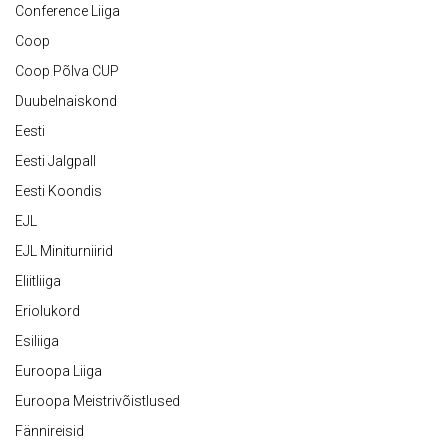
Conference Liiga
Coop
Coop Põlva CUP
Duubelnaiskond
Eesti
Eesti Jalgpall
Eesti Koondis
EJL
EJL Miniturniirid
Eliitliiga
Eriolukord
Esiliiga
Euroopa Liiga
Euroopa Meistrivõistlused
Fännireisid