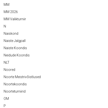
MM
MM 2026
MM Valikturniir
N
Naiskond
Naiste Jalgpall
Naiste Koondis
Neidude Koondis
NLT
Noored
Noorte Meistrivõistlused
Noortekoondis
Noorteturniirid
OM
P