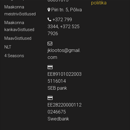
poliitika
Maakonna
Piiri tn. 5, Põlva
meistrivõistlused
+372 799
Maakonna
3344, +372 525
karikavõistlused
7926
Maavõistlused
NLT
jklootos@gmail.
4 Seasons
com
EE89101022003
5116014
SEB pank
EE28220000112
0246675
Swedbank