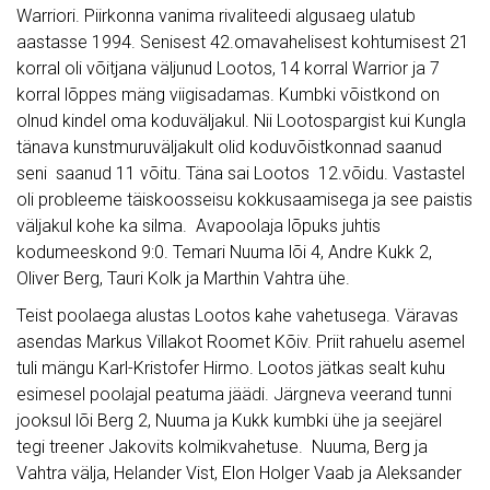
Warriori. Piirkonna vanima rivaliteedi algusaeg ulatub
aastasse 1994. Senisest 42.omavahelisest kohtumisest 21
korral oli võitjana väljunud Lootos, 14 korral Warrior ja 7
korral lõppes mäng viigisadamas. Kumbki võistkond on
olnud kindel oma koduväljakul. Nii Lootospargist kui Kungla
tänava kunstmuruväljakult olid koduvõistkonnad saanud
seni saanud 11 võitu. Täna sai Lootos 12.võidu. Vastastel
oli probleeme täiskoosseisu kokkusaamisega ja see paistis
väljakul kohe ka silma. Avapoolaja lõpuks juhtis
kodumeeskond 9:0. Temari Nuuma lõi 4, Andre Kukk 2,
Oliver Berg, Tauri Kolk ja Marthin Vahtra ühe.
Teist poolaega alustas Lootos kahe vahetusega. Väravas
asendas Markus Villakot Roomet Kõiv. Priit rahuelu asemel
tuli mängu Karl-Kristofer Hirmo. Lootos jätkas sealt kuhu
esimesel poolajal peatuma jäädi. Järgneva veerand tunni
jooksul lõi Berg 2, Nuuma ja Kukk kumbki ühe ja seejärel
tegi treener Jakovits kolmikvahetuse. Nuuma, Berg ja
Vahtra välja, Helander Vist, Elon Holger Vaab ja Aleksander