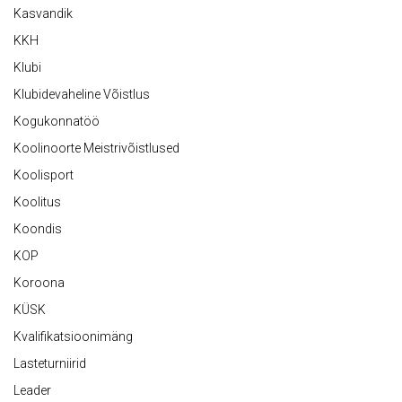
Kasvandik
KKH
Klubi
Klubidevaheline Võistlus
Kogukonnatöö
Koolinoorte Meistrivõistlused
Koolisport
Koolitus
Koondis
KOP
Koroona
KÜSK
Kvalifikatsioonimäng
Lasteturniirid
Leader