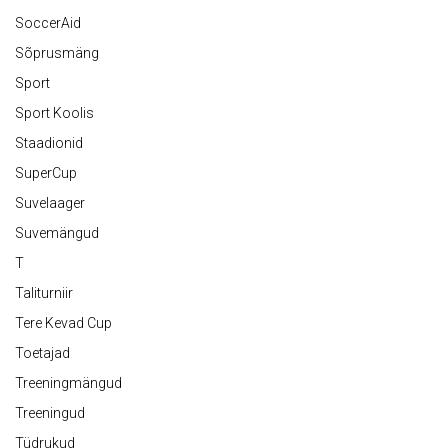
SoccerAid
Sõprusmäng
Sport
Sport Koolis
Staadionid
SuperCup
Suvelaager
Suvemängud
T
Taliturniir
Tere Kevad Cup
Toetajad
Treeningmängud
Treeningud
Tüdrukud