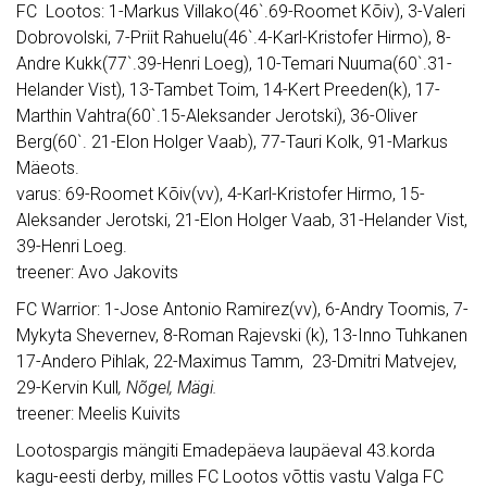
FC Lootos: 1-Markus Villako(46`.69-Roomet Kõiv), 3-Valeri
Dobrovolski, 7-Priit Rahuelu(46`.4-Karl-Kristofer Hirmo), 8-
Andre Kukk(77`.39-Henri Loeg), 10-Temari Nuuma(60`.31-
Helander Vist), 13-Tambet Toim, 14-Kert Preeden(k), 17-
Marthin Vahtra(60`.15-Aleksander Jerotski), 36-Oliver
Berg(60`. 21-Elon Holger Vaab), 77-Tauri Kolk, 91-Markus
Mäeots.
varus: 69-Roomet Kõiv(vv), 4-Karl-Kristofer Hirmo, 15-
Aleksander Jerotski, 21-Elon Holger Vaab, 31-Helander Vist,
39-Henri Loeg.
treener: Avo Jakovits
FC Warrior: 1-Jose Antonio Ramirez(vv), 6-Andry Toomis, 7-
Mykyta Shevernev, 8-Roman Rajevski (k), 13-Inno Tuhkanen
17-Andero Pihlak, 22-Maximus Tamm, 23-Dmitri Matvejev,
29-Kervin Kull
, Nõgel, Mägi.
treener: Meelis Kuivits
Lootospargis mängiti Emadepäeva laupäeval 43.korda
kagu-eesti derby, milles FC Lootos võttis vastu Valga FC