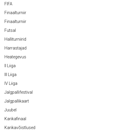
FIFA
Finaalturniir
Finaalturniir
Futsal
Halliturniirid
Harrastajad
Heategevus
II Liiga
III Liiga
IV Liiga
Jalgpallifestival
Jalgpallikaart
Juubel
Karikafinaal
Karikavõistlused