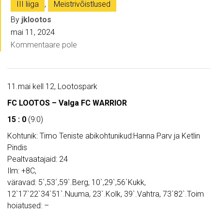
III liiga
,
Meistrivõistlused
By
jklootos
mai 11, 2024
Kommentaare pole
11.mai kell 12, Lootospark
FC LOOTOS – Valga FC WARRIOR
15 : 0
(9:0)
Kohtunik: Timo Teniste abikohtunikud:Hanna Parv ja Ketlin
Pindis
Pealtvaatajaid: 24
Ilm: +8C,
väravad: 5`,53´,59`.Berg, 10`,29`,56´Kukk,
12`17`22`34`51`.Nuuma, 23`.Kolk, 39`.Vahtra, 73`82`.Toim
hoiatused: –