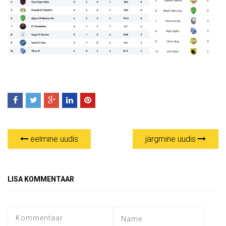
eelmine uudis
järgmine uudis
LISA KOMMENTAAR