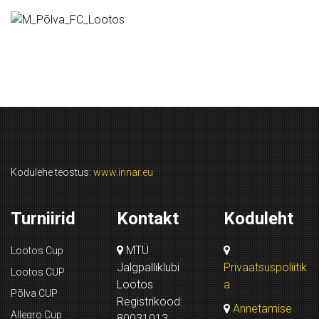
Kodulehe teostus:
www.innar.eu
Turniirid
Kontakt
Koduleht
MTÜ
Lootos Cup
Jalgpalliklubi
Privaatsuspoliitik
Lootos CUP
Lootos
a
Põlva CUP
Registrikood:
Annetamise
Allegro Cup
80031013