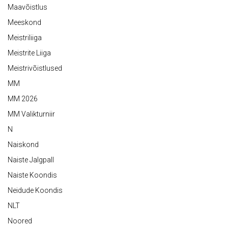
Maavõistlus
Meeskond
Meistriliiga
Meistrite Liiga
Meistrivõistlused
MM
MM 2026
MM Valikturniir
N
Naiskond
Naiste Jalgpall
Naiste Koondis
Neidude Koondis
NLT
Noored