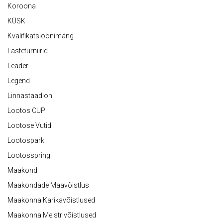
Koroona
KÜSK
Kvalifikatsioonimäng
Lasteturniirid
Leader
Legend
Linnastaadion
Lootos CUP
Lootose Vutid
Lootospark
Lootosspring
Maakond
Maakondade Maavõistlus
Maakonna Karikavõistlused
Maakonna Meistrivõistlused