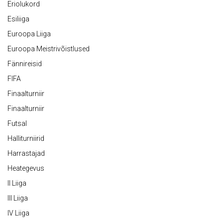
Eriolukord
Esiliiga
Euroopa Liiga
Euroopa Meistrivõistlused
Fännireisid
FIFA
Finaalturniir
Finaalturniir
Futsal
Halliturniirid
Harrastajad
Heategevus
II Liiga
III Liiga
IV Liiga