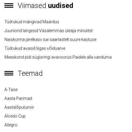
Viimased
uudised
Tüdrukud mängivad Maardus
Juuniorid langesid Vasalemmas üleaja minutitel
Naiskonna järelkasv sai saarlastelt suure kaotuse
Tüdrukud avasid liigas võiduarve
Meeskond pidi sügisringi avavoorus Paidele alla vanduma
Teemad
A-Tase
Aasta Parimad
Aastalõputurniir
Alcedo Cup
Allegro