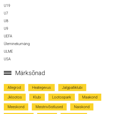
U19
U7
U8
U9
UEFA
Üleminekumäng
ULME
USA
Märksõnad
Allegrod
Heategevus
Jalgpalliklubi
Jklootos
Klubi
Lootospark
Maakond
Meeskond
Meistrivõistlused
Naiskond