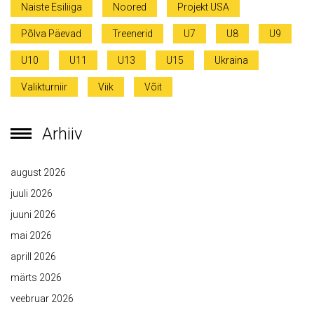
Naiste Esiliiga
Noored
Projekt USA
Põlva Päevad
Treenerid
U7
U8
U9
U10
U11
U13
U15
Ukraina
Valikturniir
Viik
Võit
Arhiiv
august 2026
juuli 2026
juuni 2026
mai 2026
aprill 2026
märts 2026
veebruar 2026