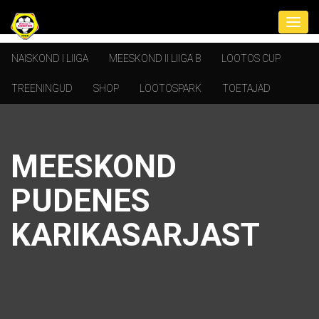
NAISKOND I LIIGA
MEESKOND II LIIGA B
LOOTOS CUP
TREENINGUD
SHOP
LOOTOSPARK
TOETAJAD
MEESKOND
PUDENES
KARIKASARJAST