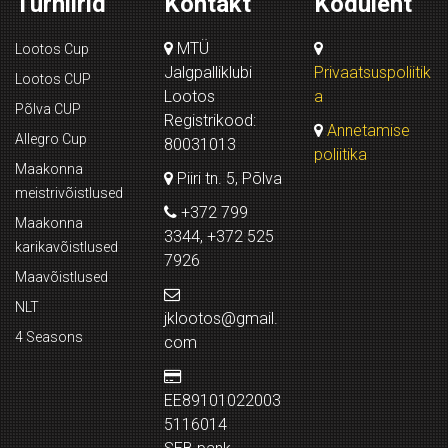
Turniirid
Kontakt
Koduleht
MTÜ
Lootos Cup
Jalgpalliklubi
Privaatsuspoliitik
Lootos CUP
Lootos
a
Põlva CUP
Registrikood:
Annetamise
Allegro Cup
80031013
poliitika
Maakonna
Piiri tn. 5, Põlva
meistrivõistlused
+372 799
Maakonna
3344, +372 525
karikavõistlused
7926
Maavõistlused
NLT
jklootos@gmail.
4 Seasons
com
EE89101022003
5116014