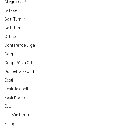
Allegro CUP
B-Tase
Balti Turniir
Balti Turniir
C-Tase
Conference Liiga
Coop
Coop Põlva CUP
Duubelnaiskond
Eesti
Eesti Jalgpall
Eesti Koondis
EJL
EJL Miniturniirid
Eliitliiga