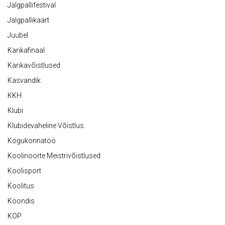
Jalgpallifestival
Jalgpallikaart
Juubel
Karikafinaal
Karikavõistlused
Kasvandik
KKH
Klubi
Klubidevaheline Võistlus
Kogukonnatöö
Koolinoorte Meistrivõistlused
Koolisport
Koolitus
Koondis
KOP