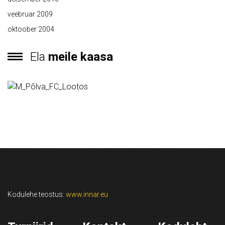
veebruar 2009
oktoober 2004
Ela
meile kaasa
Kodulehe teostus:
www.innar.eu