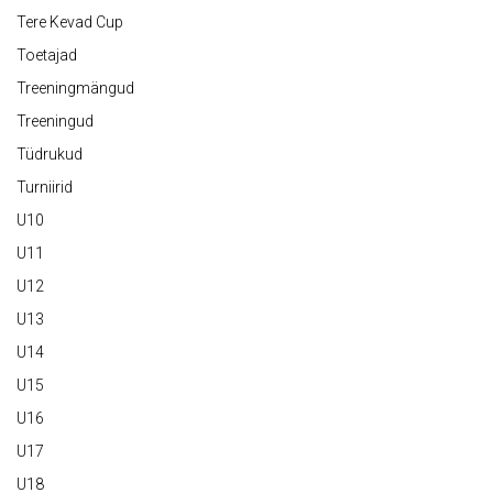
Tere Kevad Cup
Toetajad
Treeningmängud
Treeningud
Tüdrukud
Turniirid
U10
U11
U12
U13
U14
U15
U16
U17
U18