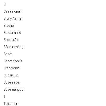
S
Saalijalgpall
Signy Aarna
Sisehall
Siseturniirid
SoccerAid
Sõprusmäng
Sport
Sport Koolis
Staadionid
SuperCup
Suvelaager
Suvemängud
T
Taliturniir