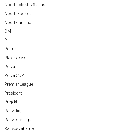
Noorte Meistrivõistlused
Noortekoondis
Noorteturniirid
OM
P
Partner
Playmakers
Põlva
Põlva CUP
Premier League
President
Projektid
Rahvaliiga
Rahvuste Liiga
Rahvusvaheline