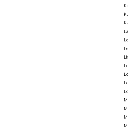
K
K
Kv
La
Le
L
Li
L
Lo
L
L
M
M
M
Ma