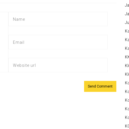
Ja
Ja
Ju
Ka
Ka
K
K
Kl
Kl
K
Ko
Ko
Ko
K
K