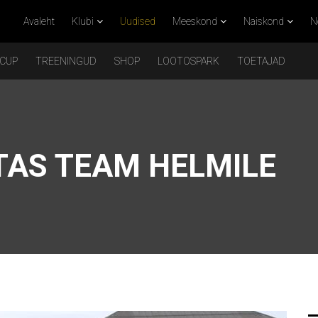
Avaleht
Klubi
Uudised
Meeskond
Naiskond
N
 CUP
TREENINGUD
SHOP
LOOTOSPARK
TOETAJAD
AS TEAM HELMILE