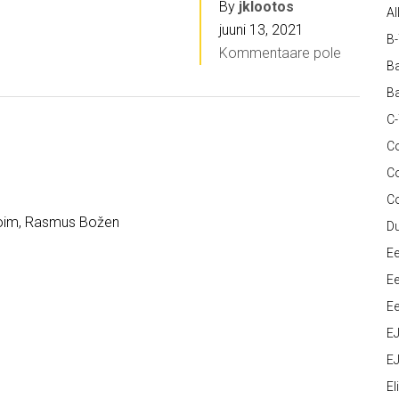
By
jklootos
Al
juuni 13, 2021
B
Kommentaare pole
Ba
Ba
C
Co
C
C
 Toim, Rasmus Božen
D
Ee
Ee
Ee
E
EJ
Eli