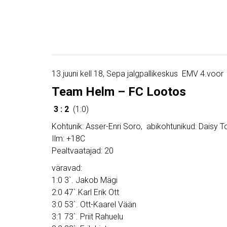
13.juuni kell 18, Sepa jalgpallikeskus EMV 4.voor
Team Helm – FC Lootos
3 : 2
(1:0)
Kohtunik: Asser-Enri Soro, abikohtunikud: Daisy
Ilm: +18C
Pealtvaatajad: 20
väravad:
1:0 3`. Jakob Mägi
2:0 47`.Karl Erik Ott
3:0 53`. Ott-Kaarel Vään
3:1 73`. Priit Rahuelu