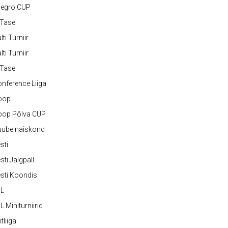
legro CUP
-Tase
lti Turniir
lti Turniir
-Tase
nference Liiga
oop
oop Põlva CUP
uubelnaiskond
sti
sti Jalgpall
sti Koondis
JL
L Miniturniirid
itliiga