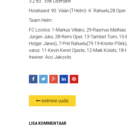
3:2 83`. Erik Listmann
Hoiatused: 90. Vään (T.Helm)- 6`.Rahuelu,28.Op
Team Helm:
FC Lootos: 1-Markus Villako, 29-Rasmus Mathias M
Jürgen Juks, 28-Remi Oper, 13-Tambet Toim, 10-E
Holger Jänes), 7-Priit Rahuelu(79.19-Krister Põkk
varus: 11-Kevin Keret Ojaste, 12-Maik Kolats, 18-
treener: Avo Jakovits
eelmine uudis
LISA KOMMENTAAR