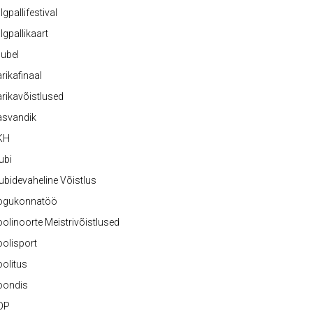
lgpallifestival
lgpallikaart
ubel
rikafinaal
rikavõistlused
asvandik
KH
ubi
ubidevaheline Võistlus
ogukonnatöö
olinoorte Meistrivõistlused
olisport
olitus
oondis
OP