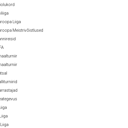
iolukord
iliiga
roopa Liiga
roopa Meistrivõistlused
nnireisid
FA
naalturniir
naalturniir
tsal
lliturniirid
rrastajad
eategevus
 Liiga
 Liiga
 Liiga