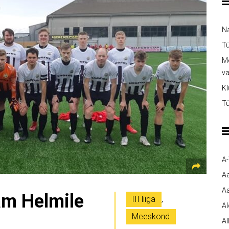
Na
Tü
Me
v
Kl
Tü
A
A
Aa
am Helmile
III liiga
,
A
Meeskond
Al