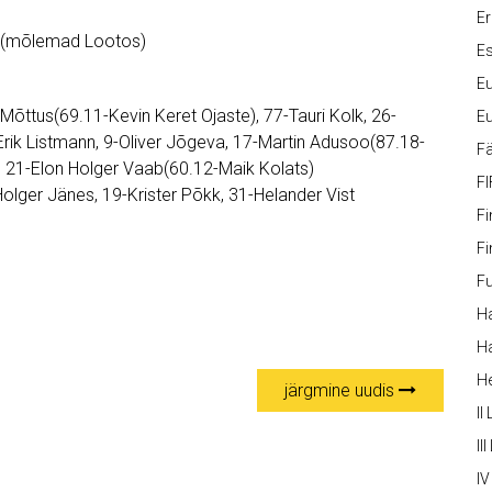
Er
er (mõlemad Lootos)
Es
Eu
õttus(69.11-Kevin Keret Ojaste), 77-Tauri Kolk, 26-
Eu
rik Listmann, 9-Oliver Jõgeva, 17-Martin Adusoo(87.18-
Fä
), 21-Elon Holger Vaab(60.12-Maik Kolats)
FI
Holger Jänes, 19-Krister Põkk, 31-Helander Vist
Fi
Fi
Fu
Ha
Ha
H
järgmine uudis
II
III
IV