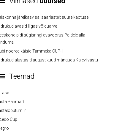
Viimased
uudised
iskonna järelkasv sai saarlastelt suure kaotuse
drukud avasid liigas võiduarve
eskond pidi sügisringi avavoorus Paidele alla
anduma
ubi noored käisid Tammeka CUP-il
drukud alustasid augustikuud mänguga Kalevi vastu
Teemad
-Tase
asta Parimad
stalõputurniir
lcedo Cup
legro