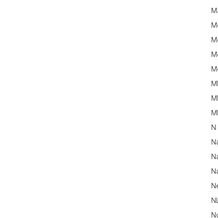
M
M
Me
Me
Me
M
M
MM
N
N
Na
Na
N
N
N