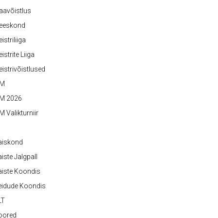
aavõistlus
eeskond
istriliiga
istrite Liiga
istrivõistlused
M
M 2026
 Valikturniir
aiskond
iste Jalgpall
iste Koondis
eidude Koondis
LT
oored