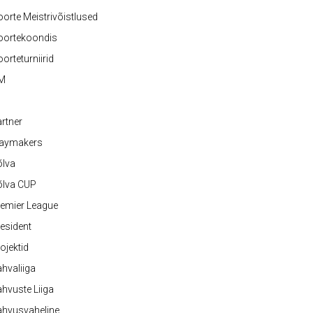
orte Meistrivõistlused
oortekoondis
orteturniirid
M
rtner
laymakers
õlva
õlva CUP
emier League
esident
ojektid
hvaliiga
hvuste Liiga
ahvusvaheline