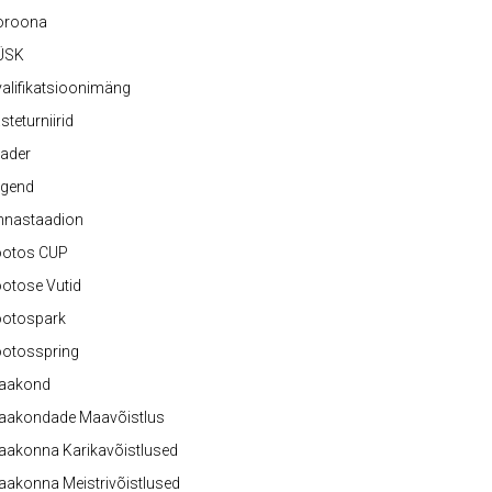
oroona
ÜSK
alifikatsioonimäng
steturniirid
ader
egend
nnastaadion
ootos CUP
otose Vutid
ootospark
ootosspring
aakond
aakondade Maavõistlus
aakonna Karikavõistlused
akonna Meistrivõistlused