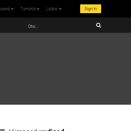
oored
Turniirid
Lootos
Sign In