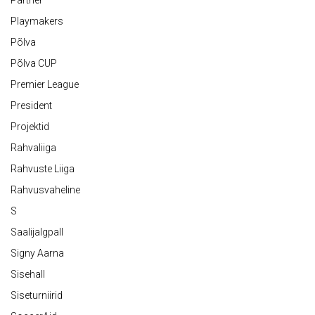
Partner
Playmakers
Põlva
Põlva CUP
Premier League
President
Projektid
Rahvaliiga
Rahvuste Liiga
Rahvusvaheline
S
Saalijalgpall
Signy Aarna
Sisehall
Siseturniirid