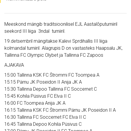
Meeskond mängib traditsioonilisel EJL Aastalõputurniiril
seekord III liiga 3ndal turniiril.
19.detsembril mängitakse Kalevi Sprdihallis III liiga
kolmandal turniiril. Alagrupis D on vastasteks Haapsalu JK,
Tallinna FC Olympic Olybet ja Tallinna FC Zapoos
AJAKAVA
15:00 Tallinna KSK FC Štrommi FC Toompea A
15:15 Pärnu JK Poseidon II Anija JK A
15:30 Tallinna Depoo Tallinna FC Soccernet C
15:45 Kohila Püsivus FC Elva II C
16:00 FC Toompea Anija JK A
16:15 Tallinna KSK FC Štrommi Pärnu JK Poseidon II A
16:30 Tallinna FC Soccernet FC Elva II C
16:45 Tallinna Depoo Kohila Püsivus C