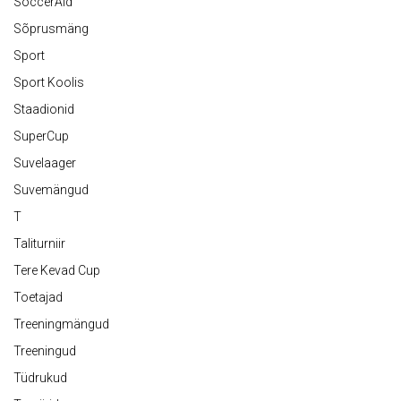
SoccerAid
Sõprusmäng
Sport
Sport Koolis
Staadionid
SuperCup
Suvelaager
Suvemängud
T
Taliturniir
Tere Kevad Cup
Toetajad
Treeningmängud
Treeningud
Tüdrukud