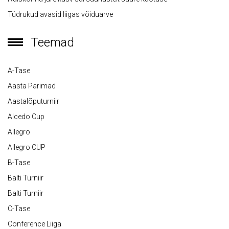
Tüdrukud avasid liigas võiduarve
Teemad
A-Tase
Aasta Parimad
Aastalõputurniir
Alcedo Cup
Allegro
Allegro CUP
B-Tase
Balti Turniir
Balti Turniir
C-Tase
Conference Liiga