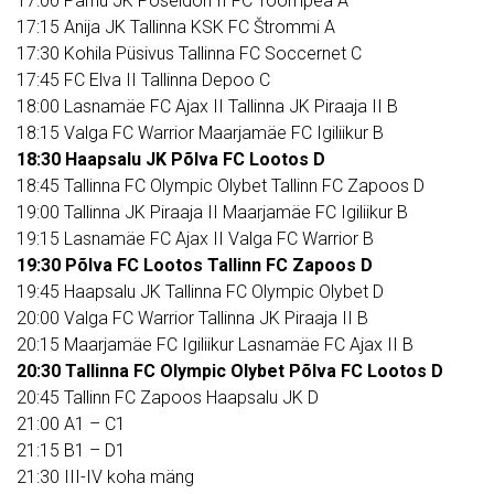
17:00 Pärnu JK Poseidon II FC Toompea A
17:15 Anija JK Tallinna KSK FC Štrommi A
17:30 Kohila Püsivus Tallinna FC Soccernet C
17:45 FC Elva II Tallinna Depoo C
18:00 Lasnamäe FC Ajax II Tallinna JK Piraaja II B
18:15 Valga FC Warrior Maarjamäe FC Igiliikur B
18:30 Haapsalu JK Põlva FC Lootos D
18:45 Tallinna FC Olympic Olybet Tallinn FC Zapoos D
19:00 Tallinna JK Piraaja II Maarjamäe FC Igiliikur B
19:15 Lasnamäe FC Ajax II Valga FC Warrior B
19:30 Põlva FC Lootos Tallinn FC Zapoos D
19:45 Haapsalu JK Tallinna FC Olympic Olybet D
20:00 Valga FC Warrior Tallinna JK Piraaja II B
20:15 Maarjamäe FC Igiliikur Lasnamäe FC Ajax II B
20:30 Tallinna FC Olympic Olybet Põlva FC Lootos D
20:45 Tallinn FC Zapoos Haapsalu JK D
21:00 A1 – C1
21:15 B1 – D1
21:30 III-IV koha mäng