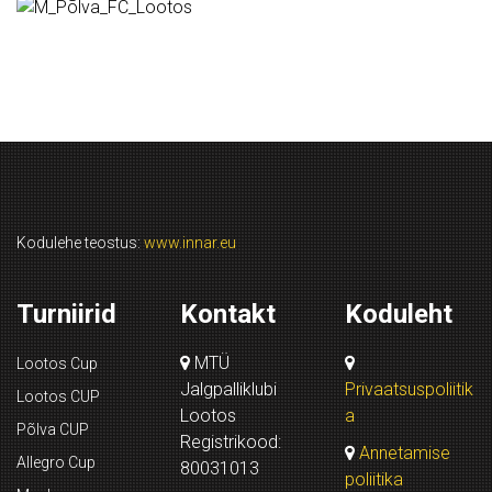
Kodulehe teostus:
www.innar.eu
Turniirid
Kontakt
Koduleht
MTÜ
Lootos Cup
Jalgpalliklubi
Privaatsuspoliitik
Lootos CUP
Lootos
a
Põlva CUP
Registrikood:
Annetamise
Allegro Cup
80031013
poliitika