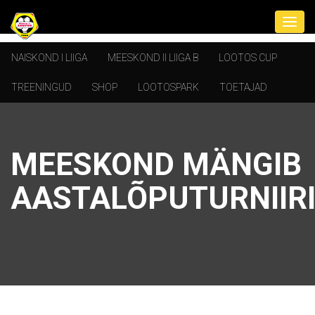
NAISKOND I LIIGA
MEESKOND II LIIGA B
LOOTOS CUP
TREENINGUD
SHOP
LOOTOSPARK
TOETAJAD
MEESKOND MÄNGIB
AASTALÕPUTURNIIRI