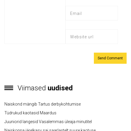
Viimased
uudised
Naiskond mängib Tartus derbykohtumise
Tüdrukud kaotasid Maardus
Juuniorid langesid Vasalemmas üleaja minutitel
Naiskonna järelkasv sai saarlastelt suure kaotuse