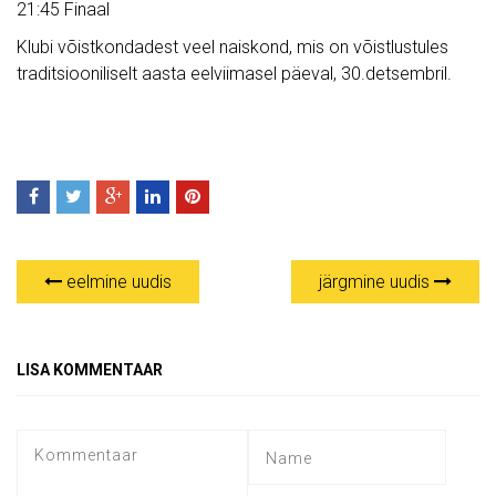
21:45 Finaal
Klubi võistkondadest veel naiskond, mis on võistlustules
traditsiooniliselt aasta eelviimasel päeval, 30.detsembril.
eelmine uudis
järgmine uudis
LISA KOMMENTAAR