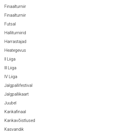
Finaalturniir
Finaalturniir
Futsal
Halliturniirid
Harrastajad
Heategevus
II Liiga
III Liiga
IV Liiga
Jalgpallifestival
Jalgpallikaart
Juubel
Karikafinaal
Karikavõistlused
Kasvandik