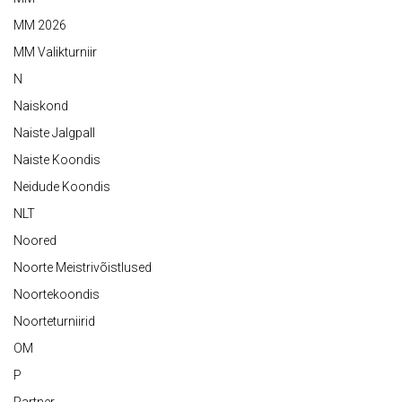
MM 2026
MM Valikturniir
N
Naiskond
Naiste Jalgpall
Naiste Koondis
Neidude Koondis
NLT
Noored
Noorte Meistrivõistlused
Noortekoondis
Noorteturniirid
OM
P