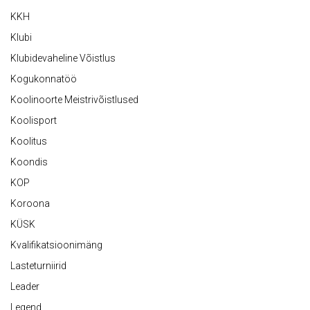
KKH
Klubi
Klubidevaheline Võistlus
Kogukonnatöö
Koolinoorte Meistrivõistlused
Koolisport
Koolitus
Koondis
KOP
Koroona
KÜSK
Kvalifikatsioonimäng
Lasteturniirid
Leader
Legend