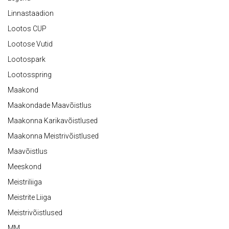
Linnastaadion
Lootos CUP
Lootose Vutid
Lootospark
Lootosspring
Maakond
Maakondade Maavõistlus
Maakonna Karikavõistlused
Maakonna Meistrivõistlused
Maavõistlus
Meeskond
Meistriliiga
Meistrite Liiga
Meistrivõistlused
MM