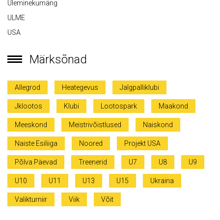
Üleminekumäng
ULME
USA
Märksõnad
Allegrod
Heategevus
Jalgpalliklubi
Jklootos
Klubi
Lootospark
Maakond
Meeskond
Meistrivõistlused
Naiskond
Naiste Esiliiga
Noored
Projekt USA
Põlva Päevad
Treenerid
U7
U8
U9
U10
U11
U13
U15
Ukraina
Valikturniir
Viik
Võit