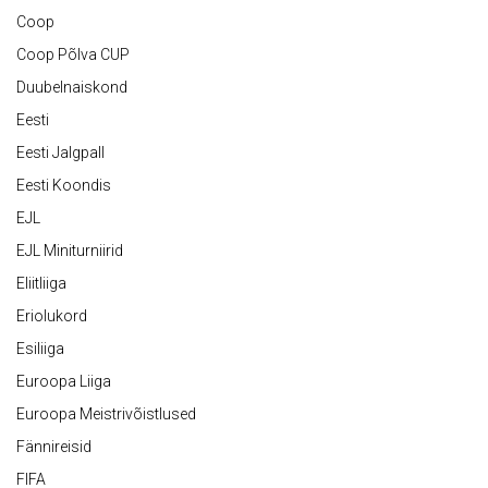
Coop
Coop Põlva CUP
Duubelnaiskond
Eesti
Eesti Jalgpall
Eesti Koondis
EJL
EJL Miniturniirid
Eliitliiga
Eriolukord
Esiliiga
Euroopa Liiga
Euroopa Meistrivõistlused
Fännireisid
FIFA