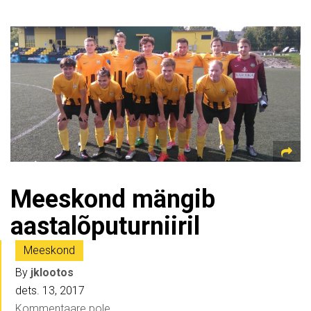
Meeskond mängib
aastalõputurniiril
Meeskond
By
jklootos
dets. 13, 2017
Kommentaare pole