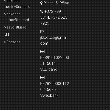
Maakonna
Piiri tn. 5, Põlva
meistrivõistlused
+372 799
Maakonna
3344, +372 525
karikavõistlused
7926
Maavõistlused
NLT
jklootos@gmail.
4 Seasons
com
EE89101022003
5116014
SEB pank
EE28220000112
0246675
Swedbank