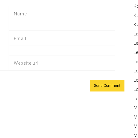
K
K
Kv
La
Le
L
Li
L
Lo
L
L
M
M
M
Ma