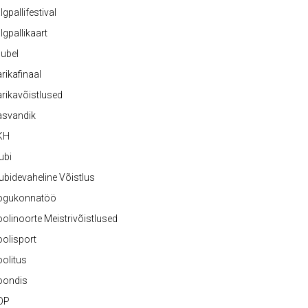
lgpallifestival
lgpallikaart
ubel
rikafinaal
rikavõistlused
asvandik
KH
ubi
ubidevaheline Võistlus
ogukonnatöö
olinoorte Meistrivõistlused
olisport
olitus
oondis
OP