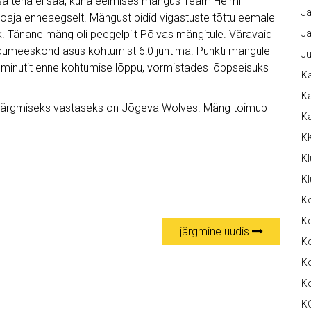
sa teha ei saa, kuna eelmises mängus Team Helmi
Ja
ooaja enneaegselt. Mängust pidid vigastuste tõttu eemale
k. Tänane mäng oli peegelpilt Põlvas mängitule. Väravaid
Ja
odumeeskond asus kohtumist 6:0 juhtima. Punkti mängule
Ju
0 minutit enne kohtumise lõppu, vormistades lõppseisuks
Ka
Ka
 järgmiseks vastaseks on Jõgeva Wolves. Mäng toimub
K
K
Kl
Kl
K
Ko
järgmine uudis
Ko
Ko
K
K