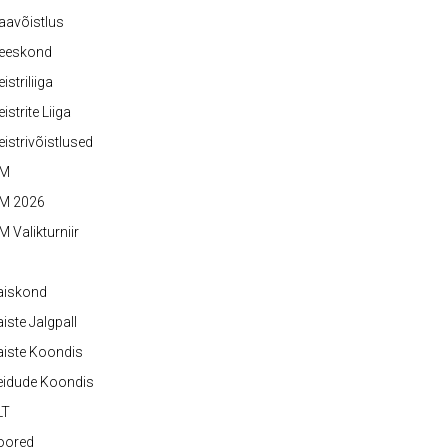
aavõistlus
eeskond
istriliiga
istrite Liiga
istrivõistlused
M
M 2026
 Valikturniir
aiskond
iste Jalgpall
iste Koondis
eidude Koondis
LT
oored