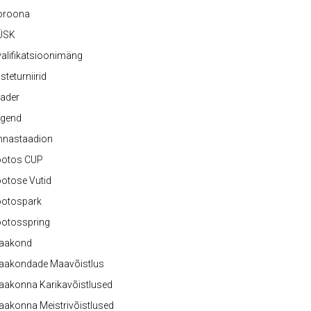
oroona
ÜSK
alifikatsioonimäng
steturniirid
ader
egend
nnastaadion
ootos CUP
otose Vutid
ootospark
ootosspring
aakond
aakondade Maavõistlus
aakonna Karikavõistlused
akonna Meistrivõistlused