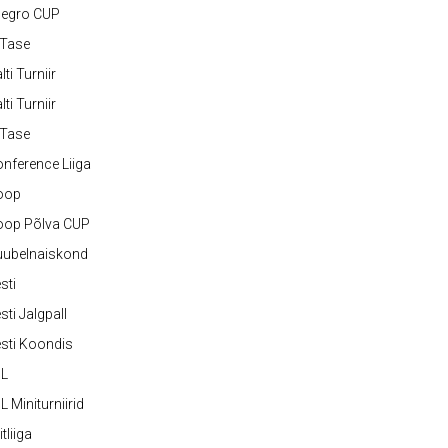
legro CUP
-Tase
lti Turniir
lti Turniir
-Tase
nference Liiga
oop
oop Põlva CUP
uubelnaiskond
sti
sti Jalgpall
sti Koondis
JL
L Miniturniirid
itliiga