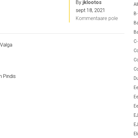
By
jklootos
Al
sept 18, 2021
B
Kommentaare pole
Ba
Ba
C
 Valga
Co
C
C
n Pindis
D
Ee
Ee
Ee
E
EJ
Eli