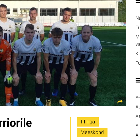
Na
Tü
Me
v
Kl
Tü
A
A
Aa
iorile
III liiga
,
A
Meeskond
Al