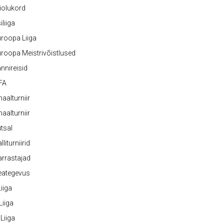
iolukord
iliiga
roopa Liiga
roopa Meistrivõistlused
nnireisid
FA
naalturniir
naalturniir
tsal
lliturniirid
rrastajad
eategevus
 Liiga
 Liiga
 Liiga