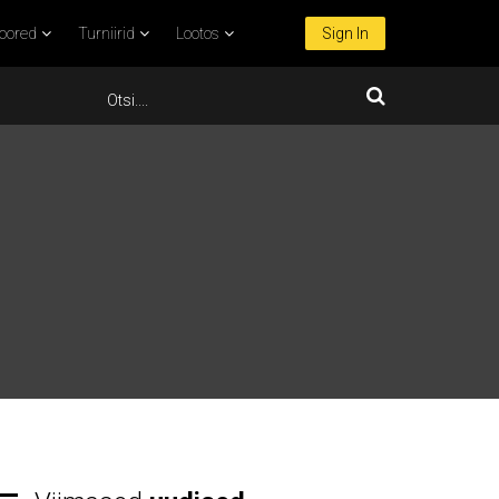
oored
Turniirid
Lootos
Sign In