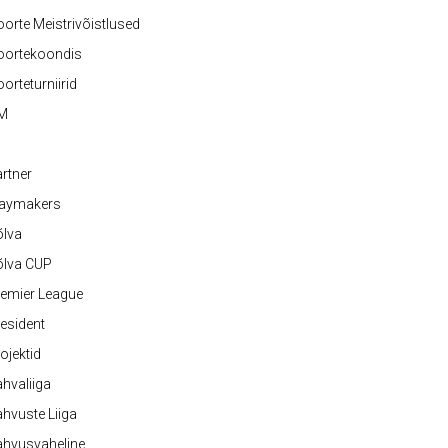
orte Meistrivõistlused
oortekoondis
orteturniirid
M
rtner
laymakers
õlva
õlva CUP
emier League
esident
ojektid
hvaliiga
hvuste Liiga
ahvusvaheline