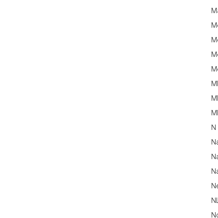
M
M
Me
Me
Me
M
M
MM
N
N
Na
Na
N
N
N