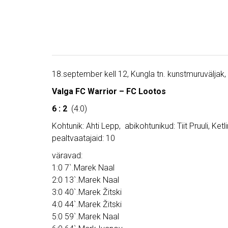
18.september kell 12, Kungla tn. kunstmuruväljak,
Valga FC Warrior – FC Lootos
6 : 2
(4:0)
Kohtunik: Ahti Lepp, abikohtunikud: Tiit Pruuli, Ketli
pealtvaatajaid: 10
väravad:
1:0 7`.Marek Naal
2:0 13`.Marek Naal
3:0 40`.Marek Žitski
4:0 44`.Marek Žitski
5:0 59`.Marek Naal