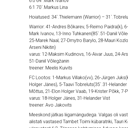
6:0 64`.Mark Ivanov
6:1 70`.Markus Lina
Hoiatused: 34`.Thielemann (Warrior) – 31`.Tobrel
Warrior: 41-Andres Bõkarev, 5-Reimo Paidra(k), 6-
Mark Ivanov, 13-Inno Tuhkanen(85`.51-Daniil Võl
25-Marek Naal, 27-Dmytro Barylo, 28-Mauri Kozlovs
Arseni Nikitin)
varus: 12-Maksim Kudinovs, 16-Aivar Juus, 24-Arsen
51-Daniil Võlegžanin
treener: Meelis Kuivits
FC Lootos: 1-Markus Villako(vv), 26-Jürgen Juks(
Holger Jänes), 5-Taavi Tobreluts(35`.31-Helander
Mõttus, 21-Elon Holger Vaab, 19-Krister Põkk, 7-Pr
varus: 18-Holger Jänes, 31-Helander Vist
treener: Avo Jakovits
Meeskond jätkas liigamängudega. Valgas oli vasta
alistati vastased Tambet Toimi kübaratriki, Tauri 