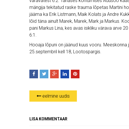
väravatest 6:2. Tänases kohtumises Adusoo kaa
mängija tekitatud raske trauma lõpetas Martini h
jääma ka Erik Listmann, Maik Kolats ja Andre Kuk
lõid täna ainult Marek, Marek, Mark ja Markus. K
pani Markus Lina, kes avas isikliku värava arve 2
6:1.
Hooaja lõpuni on jäänud kuus vooru. Meeskonna
25.septembril kell 18, Lootospargis.
eelmine uudis
LISA KOMMENTAAR