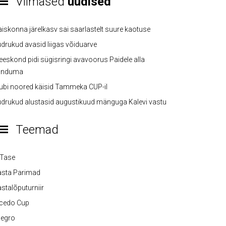
Viimased
uudised
iskonna järelkasv sai saarlastelt suure kaotuse
drukud avasid liigas võiduarve
eskond pidi sügisringi avavoorus Paidele alla
anduma
ubi noored käisid Tammeka CUP-il
drukud alustasid augustikuud mänguga Kalevi vastu
Teemad
-Tase
asta Parimad
stalõputurniir
lcedo Cup
legro