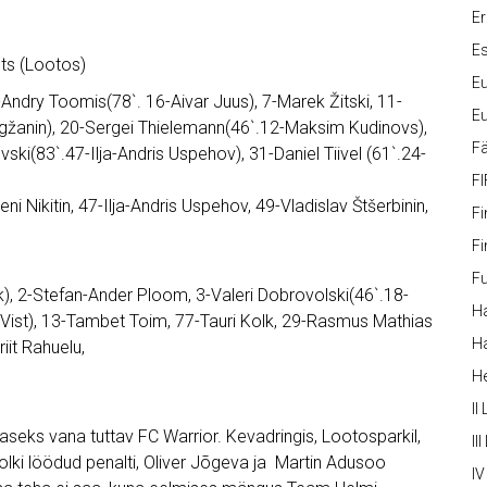
Er
Es
uts (Lootos)
Eu
Andry Toomis(78`. 16-Aivar Juus), 7-Marek Žitski, 11-
Eu
egžanin), 20-Sergei Thielemann(46`.12-Maksim Kudinovs),
Fä
ki(83`.47-Ilja-Andris Uspehov), 31-Daniel Tiivel (61`.24-
FI
i Nikitin, 47-Ilja-Andris Uspehov, 49-Vladislav Štšerbinin,
Fi
Fi
Fu
k), 2-Stefan-Ander Ploom, 3-Valeri Dobrovolski(46`.18-
Ha
 Vist), 13-Tambet Toim, 77-Tauri Kolk, 29-Rasmus Mathias
Ha
iit Rahuelu,
H
II
seks vana tuttav FC Warrior. Kevadringis, Lootosparkil,
III
Kolki löödud penalti, Oliver Jõgeva ja Martin Adusoo
IV