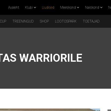
Avaleht
Klubi
Uudised
Meeskond
Naiskond
N
 CUP
TREENINGUD
SHOP
LOOTOSPARK
TOETAJAD
AS WARRIORILE