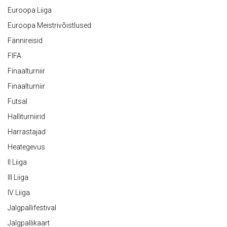
Euroopa Liiga
Euroopa Meistrivõistlused
Fännireisid
FIFA
Finaalturniir
Finaalturniir
Futsal
Halliturniirid
Harrastajad
Heategevus
II Liiga
III Liiga
IV Liiga
Jalgpallifestival
Jalgpallikaart