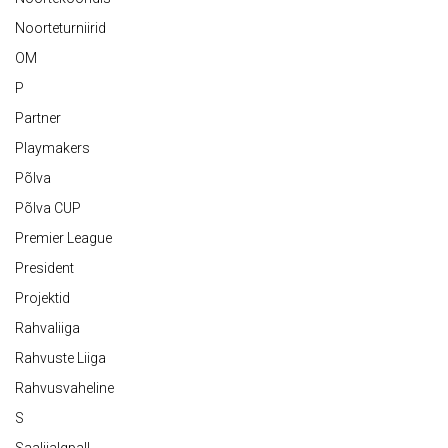
Noorteturniirid
OM
P
Partner
Playmakers
Põlva
Põlva CUP
Premier League
President
Projektid
Rahvaliiga
Rahvuste Liiga
Rahvusvaheline
S