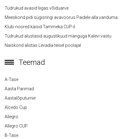
Tüdrukud avasid liigas võiduarve
Meeskond pidi sügisringi avavoorus Paidele alla vanduma
Klubi noored käisid Tammeka CUP-il
Tüdrukud alustasid augustikuud mänguga Kalevi vastu
Naiskond alistas Levadia teisel poolajal
Teemad
A-Tase
Aasta Parimad
Aastalõputurniir
Alcedo Cup
Allegro
Allegro CUP
B-Tase