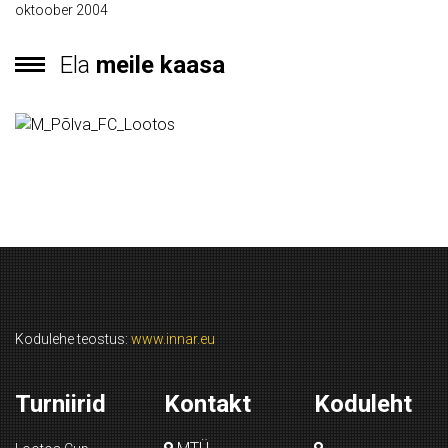
oktoober 2004
Ela
meile kaasa
Kodulehe teostus:
www.innar.eu
Turniirid
Kontakt
Koduleht