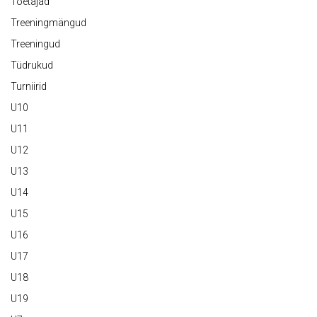
Toetajad
Treeningmängud
Treeningud
Tüdrukud
Turniirid
U10
U11
U12
U13
U14
U15
U16
U17
U18
U19