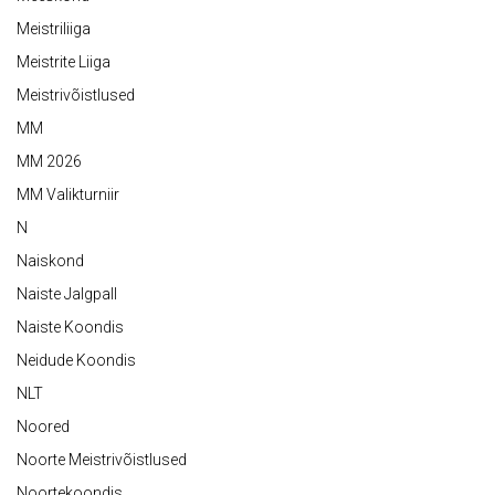
Meistriliiga
Meistrite Liiga
Meistrivõistlused
MM
MM 2026
MM Valikturniir
N
Naiskond
Naiste Jalgpall
Naiste Koondis
Neidude Koondis
NLT
Noored
Noorte Meistrivõistlused
Noortekoondis