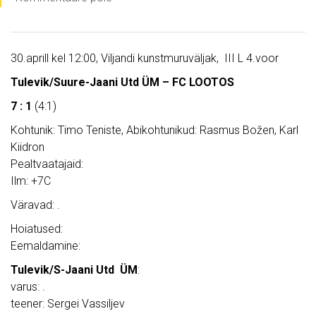
30.aprill kel 12:00, Viljandi kunstmuruväljak, III L 4.voor
Tulevik/Suure-Jaani Utd ÜM – FC LOOTOS
7 : 1
(4:1)
Kohtunik: Timo Teniste, Abikohtunikud: Rasmus Božen, Karl
Kiidron
Pealtvaatajaid:
Ilm: +7C
Väravad: .
Hoiatused:
Eemaldamine:
Tulevik/S-Jaani Utd ÜM
:
varus: .
teener: Sergei Vassiljev