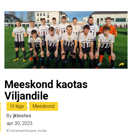
Meeskond kaotas
Viljandile
III liiga
,
Meeskond
By
jklootos
apr 30, 2023
Kommentaare pole