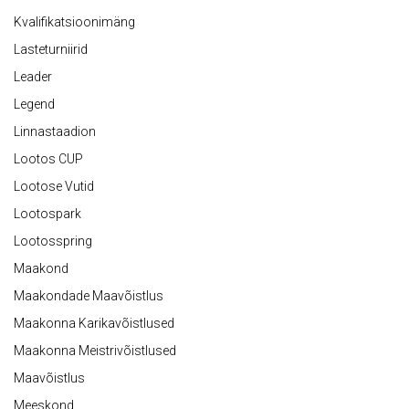
Kvalifikatsioonimäng
Lasteturniirid
Leader
Legend
Linnastaadion
Lootos CUP
Lootose Vutid
Lootospark
Lootosspring
Maakond
Maakondade Maavõistlus
Maakonna Karikavõistlused
Maakonna Meistrivõistlused
Maavõistlus
Meeskond