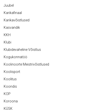
Juubel
Karikafinaal
Karikavõistlused
Kasvandik
KKH
Klubi
Klubidevaheline Võistlus
Kogukonnatöö
Koolinoorte Meistrivõistlused
Koolisport
Koolitus
Koondis
KOP
Koroona
KÜSK