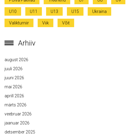
Põlva Päevad
Treenerid
U7
U8
U9
U10
U11
U13
U15
Ukraina
Valikturniir
Viik
Võit
Arhiiv
august 2026
juuli 2026
juuni 2026
mai 2026
aprill 2026
märts 2026
veebruar 2026
jaanuar 2026
detsember 2025