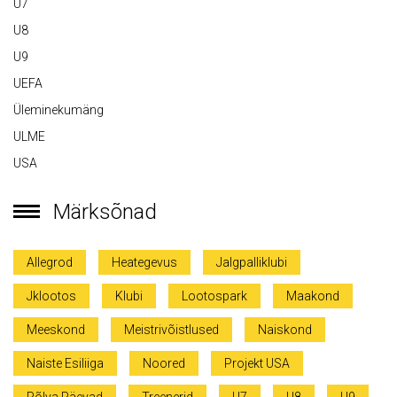
U7
U8
U9
UEFA
Üleminekumäng
ULME
USA
Märksõnad
Allegrod
Heategevus
Jalgpalliklubi
Jklootos
Klubi
Lootospark
Maakond
Meeskond
Meistrivõistlused
Naiskond
Naiste Esiliiga
Noored
Projekt USA