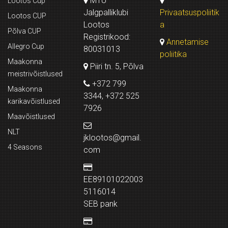
MTÜ
Lootos Cup
Jalgpalliklubi
Privaatsuspoliitik
Lootos CUP
Lootos
a
Põlva CUP
Registrikood:
Annetamise
Allegro Cup
80031013
poliitika
Maakonna
Piiri tn. 5, Põlva
meistrivõistlused
+372 799
Maakonna
3344, +372 525
karikavõistlused
7926
Maavõistlused
NLT
jklootos@gmail.
4 Seasons
com
EE89101022003
5116014
SEB pank