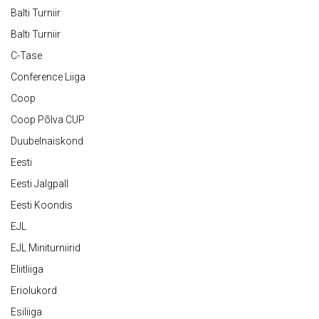
Balti Turniir
Balti Turniir
C-Tase
Conference Liiga
Coop
Coop Põlva CUP
Duubelnaiskond
Eesti
Eesti Jalgpall
Eesti Koondis
EJL
EJL Miniturniirid
Eliitliiga
Eriolukord
Esiliiga