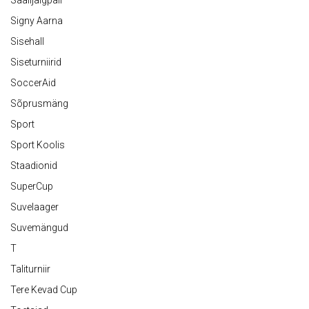
Saalijalgpall
Signy Aarna
Sisehall
Siseturniirid
SoccerAid
Sõprusmäng
Sport
Sport Koolis
Staadionid
SuperCup
Suvelaager
Suvemängud
T
Taliturniir
Tere Kevad Cup