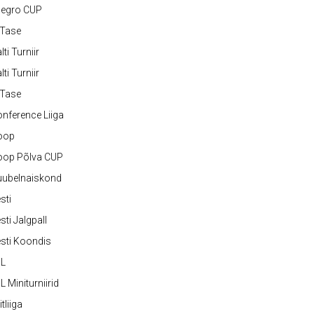
legro CUP
-Tase
lti Turniir
lti Turniir
-Tase
nference Liiga
oop
oop Põlva CUP
uubelnaiskond
sti
sti Jalgpall
sti Koondis
JL
L Miniturniirid
itliiga