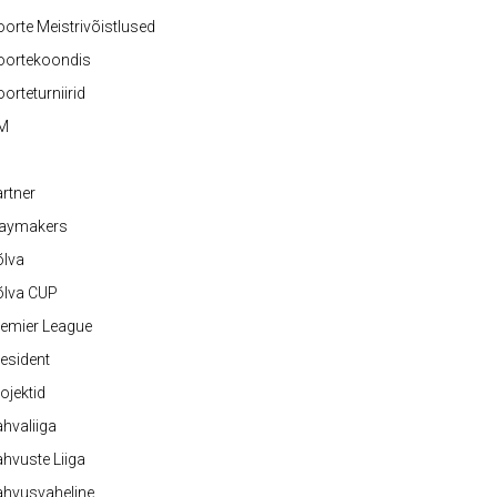
orte Meistrivõistlused
oortekoondis
orteturniirid
M
rtner
laymakers
õlva
õlva CUP
emier League
esident
ojektid
hvaliiga
hvuste Liiga
ahvusvaheline