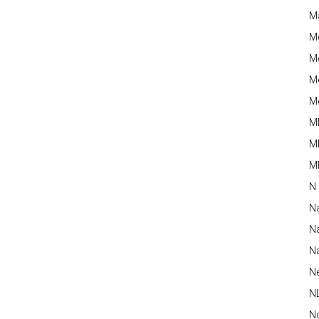
M
M
Me
Me
Me
M
M
MM
N
N
Na
Na
N
N
N