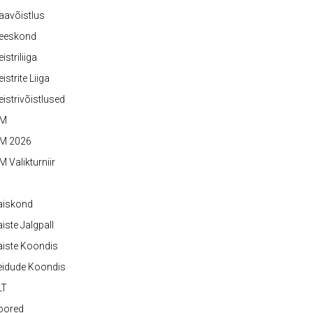
aavõistlus
eeskond
istriliiga
istrite Liiga
istrivõistlused
M
M 2026
 Valikturniir
aiskond
iste Jalgpall
iste Koondis
eidude Koondis
LT
oored