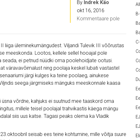
By
Indrek Käo
Al
okt 16, 2016
B
Kommentaare pole
Ba
Ba
C
 liiga üleminekumängudest. Viljandi Tulevik III võõrustas
Co
se meeskonda. Lootos, kellele sellel hooajal pole
 seada, ei petnud nüüdki oma poolehoidjate ootusi.
C
lat väravavõimalust ning poolaja keskel lubati vastastel
C
enaariumi järgi kulges ka teine poolaeg, ainukese
D
t. Viljndis seega järgmiseks mänguks meeskonnale kaasa
Ee
Ee
li üsna võrdne, kahjuks ei suutnud mee taaskord oma
Ee
ngitus, millele teisel poolajal trahvikastis käega mängu
ädalal siis uus katse. Tagasi peaks olema ka Vladik
E
EJ
3.oktoobril seisab ees teine kohtumine, mille võitja suure
Eli