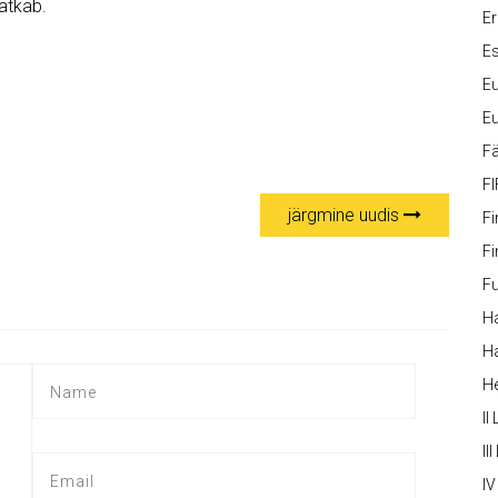
ätkab.
Er
Es
Eu
Eu
Fä
FI
järgmine uudis
Fi
Fi
Fu
Ha
Ha
H
II
III
IV