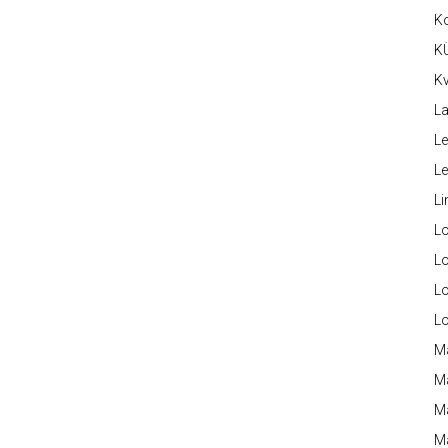
K
K
Kv
La
Le
L
Li
L
Lo
L
L
M
M
M
Ma