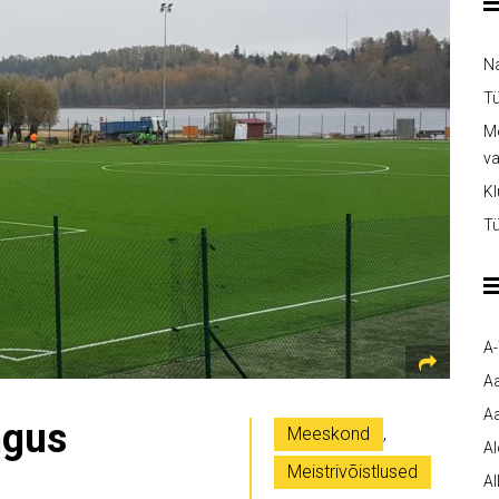
Na
Tü
Me
v
Kl
Tü
A
A
Aa
ngus
Meeskond
,
A
Meistrivõistlused
Al