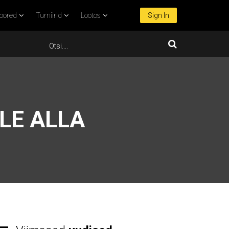
oored
Turniirid
Lootos
Sign In
LE ALLA