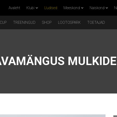
Avaleht
Klubi
Uudised
Meeskond
Naiskond
N
 CUP
TREENINGUD
SHOP
LOOTOSPARK
TOETAJAD
AVAMÄNGUS MULKIDE