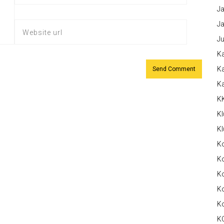
Ja
Ja
Ju
Ka
Ka
K
K
Kl
Kl
K
Ko
Ko
Ko
K
K