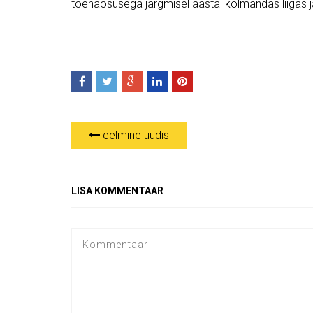
tõenäosusega järgmisel aastal kolmandas liigas j
eelmine uudis
LISA KOMMENTAAR