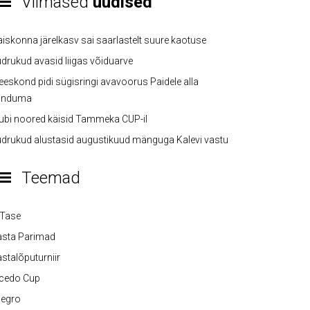
Viimased
uudised
iskonna järelkasv sai saarlastelt suure kaotuse
drukud avasid liigas võiduarve
eskond pidi sügisringi avavoorus Paidele alla
anduma
ubi noored käisid Tammeka CUP-il
drukud alustasid augustikuud mänguga Kalevi vastu
Teemad
-Tase
asta Parimad
stalõputurniir
lcedo Cup
legro