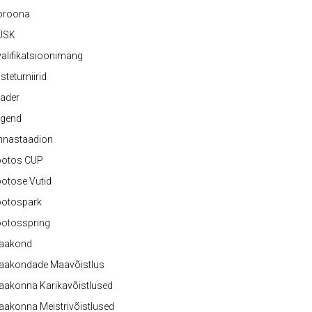
oroona
ÜSK
alifikatsioonimäng
steturniirid
ader
egend
nnastaadion
ootos CUP
otose Vutid
ootospark
ootosspring
aakond
aakondade Maavõistlus
aakonna Karikavõistlused
akonna Meistrivõistlused