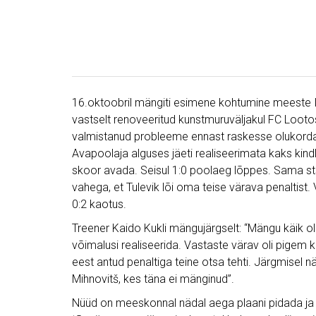
16.oktoobril mängiti esimene kohtumine meeste III
vastselt renoveeritud kunstmuruväljakul FC Looto
valmistanud probleeme ennast raskesse olukorda
Avapoolaja alguses jäeti realiseerimata kaks kind
skoor avada. Seisul 1:0 poolaeg lõppes. Sama sts
vahega, et Tulevik lõi oma teise värava penaltis
0:2 kaotus.
Treener Kaido Kukli mängujärgselt: “Mängu käik o
võimalusi realiseerida. Vastaste värav oli pigem ki
eest antud penaltiga teine otsa tehti. Järgmisel n
Mihnovitš, kes täna ei mänginud”.
Nüüd on meeskonnal nädal aega plaani pidada ja 2