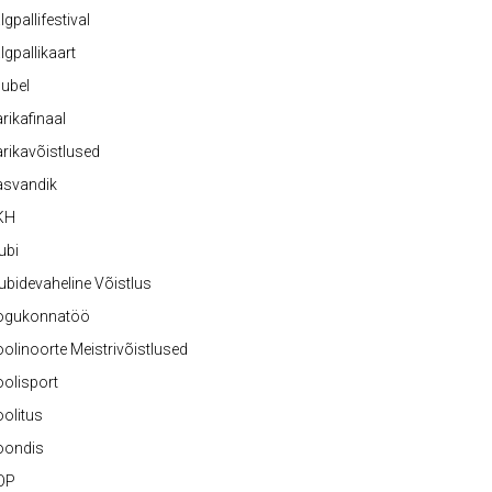
lgpallifestival
lgpallikaart
ubel
rikafinaal
rikavõistlused
asvandik
KH
ubi
ubidevaheline Võistlus
ogukonnatöö
olinoorte Meistrivõistlused
olisport
olitus
oondis
OP