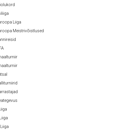
iolukord
iliiga
roopa Liiga
roopa Meistrivõistlused
nnireisid
FA
naalturniir
naalturniir
tsal
lliturniirid
rrastajad
eategevus
 Liiga
 Liiga
 Liiga