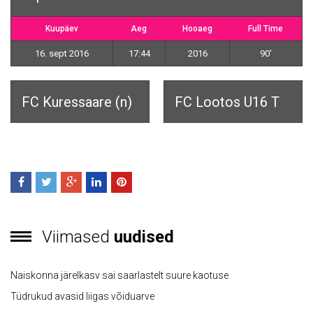
Kuupäev
Aeg
Hooaeg
Full Time
16. sept 2016
17:44
2016
90'
FC Kuressaare (n)
FC Lootos U16 T
Viimased
uudised
Naiskonna järelkasv sai saarlastelt suure kaotuse
Tüdrukud avasid liigas võiduarve