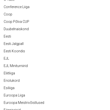
Conference Liiga
Coop
Coop Põlva CUP
Duubelnaiskond
Eesti
Eesti Jalgpall
Eesti Koondis
EJL
EJL Miniturniirid
Eliitliiga
Eriolukord
Esiliiga
Euroopa Liiga
Euroopa Meistrivõistlused