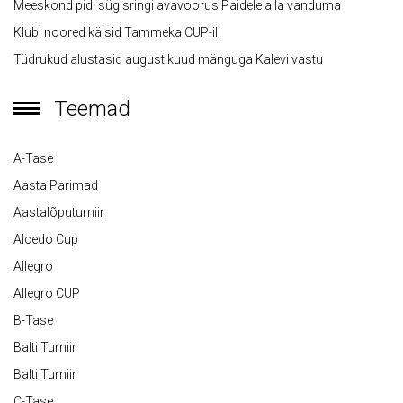
Meeskond pidi sügisringi avavoorus Paidele alla vanduma
Klubi noored käisid Tammeka CUP-il
Tüdrukud alustasid augustikuud mänguga Kalevi vastu
Teemad
A-Tase
Aasta Parimad
Aastalõputurniir
Alcedo Cup
Allegro
Allegro CUP
B-Tase
Balti Turniir
Balti Turniir
C-Tase