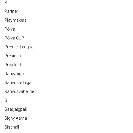
P
Partner
Playmakers
Põlva
Põlva CUP
Premier League
President
Projektid
Rahvaliiga
Rahvuste Liiga
Rahvusvaheline
S
Saalijalgpall
Signy Aarna
Sisehall