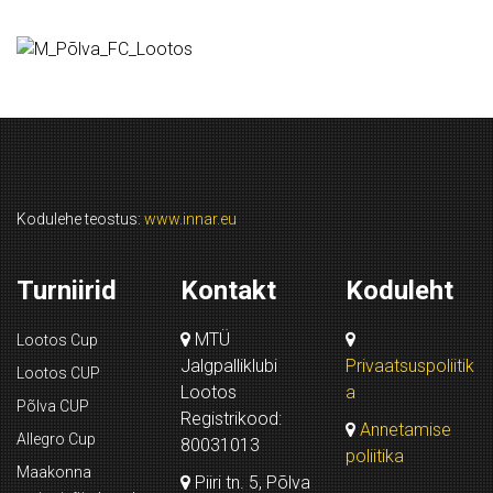
Kodulehe teostus:
www.innar.eu
Turniirid
Kontakt
Koduleht
MTÜ
Lootos Cup
Jalgpalliklubi
Privaatsuspoliitik
Lootos CUP
Lootos
a
Põlva CUP
Registrikood:
Annetamise
Allegro Cup
80031013
poliitika
Maakonna
Piiri tn. 5, Põlva