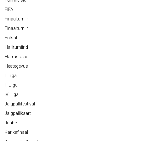
Fännireisid
FIFA
Finaalturniir
Finaalturniir
Futsal
Halliturniirid
Harrastajad
Heategevus
II Liiga
III Liiga
IV Liiga
Jalgpallifestival
Jalgpallikaart
Juubel
Karikafinaal