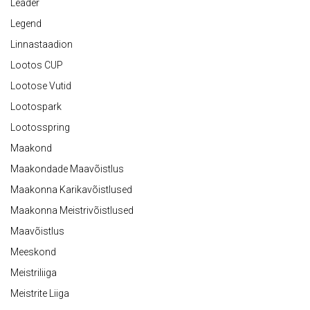
Leader
Legend
Linnastaadion
Lootos CUP
Lootose Vutid
Lootospark
Lootosspring
Maakond
Maakondade Maavõistlus
Maakonna Karikavõistlused
Maakonna Meistrivõistlused
Maavõistlus
Meeskond
Meistriliiga
Meistrite Liiga