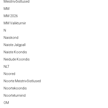
Meistrivõistlused
MM
MM 2026
MM Valikturniir
N
Naiskond
Naiste Jalgpall
Naiste Koondis
Neidude Koondis
NLT
Noored
Noorte Meistrivõistlused
Noortekoondis
Noorteturniirid
OM