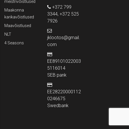
meistrivõistlused
+372 799
Maakonna
3344, +372 525
karikavõistlused
7926
Maavõistlused
NLT
jklootos@gmail.
4 Seasons
com
EE89101022003
5116014
SEB pank
EE28220000112
0246675
Swedbank