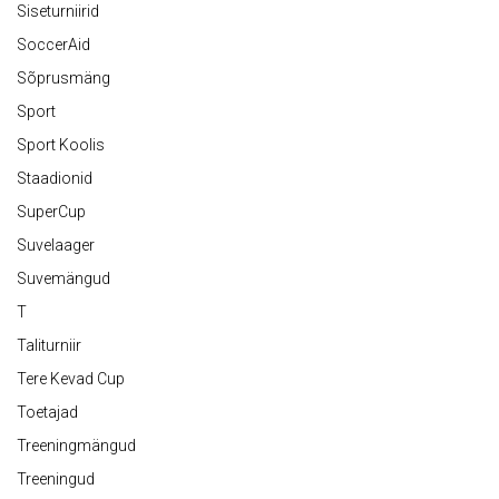
Siseturniirid
SoccerAid
Sõprusmäng
Sport
Sport Koolis
Staadionid
SuperCup
Suvelaager
Suvemängud
T
Taliturniir
Tere Kevad Cup
Toetajad
Treeningmängud
Treeningud