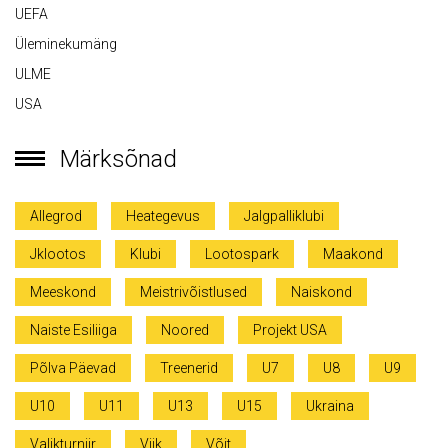
UEFA
Üleminekumäng
ULME
USA
Märksõnad
Allegrod
Heategevus
Jalgpalliklubi
Jklootos
Klubi
Lootospark
Maakond
Meeskond
Meistrivõistlused
Naiskond
Naiste Esiliiga
Noored
Projekt USA
Põlva Päevad
Treenerid
U7
U8
U9
U10
U11
U13
U15
Ukraina
Valikturniir
Viik
Võit