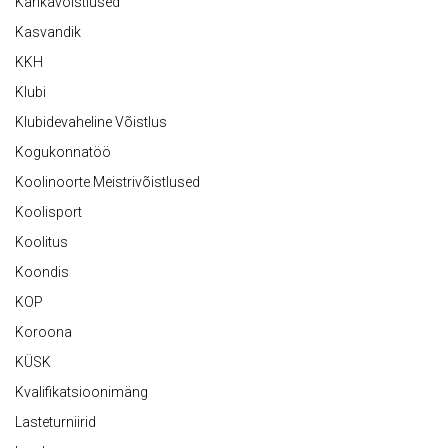
Karikavõistlused
Kasvandik
KKH
Klubi
Klubidevaheline Võistlus
Kogukonnatöö
Koolinoorte Meistrivõistlused
Koolisport
Koolitus
Koondis
KOP
Koroona
KÜSK
Kvalifikatsioonimäng
Lasteturniirid