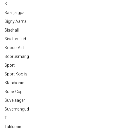
S
Saalijalgpall
Signy Aarna
Sisehall
Siseturniirid
SoccerAid
Sõprusmäng
Sport
Sport Koolis
Staadionid
SuperCup
Suvelaager
Suvemängud
T
Taliturniir