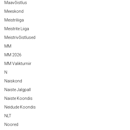
Maavõistlus
Meeskond
Meistriliiga
Meistrite Liiga
Meistrivõistlused
MM
MM 2026
MM Valikturniir
N
Naiskond
Naiste Jalgpall
Naiste Koondis
Neidude Koondis
NLT
Noored