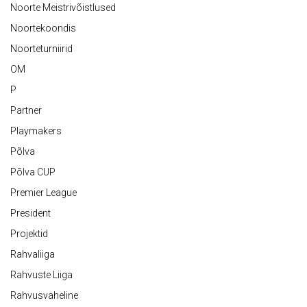
Noorte Meistrivõistlused
Noortekoondis
Noorteturniirid
OM
P
Partner
Playmakers
Põlva
Põlva CUP
Premier League
President
Projektid
Rahvaliiga
Rahvuste Liiga
Rahvusvaheline