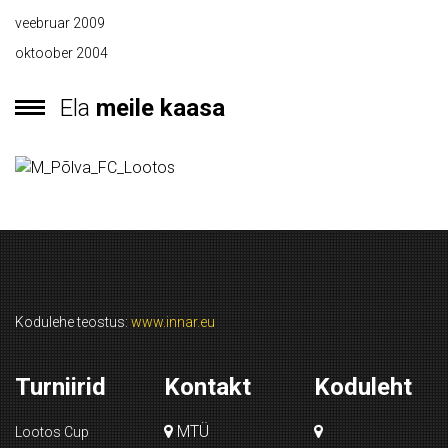
veebruar 2009
oktoober 2004
Ela
meile kaasa
Kodulehe teostus:
www.innar.eu
Turniirid
Kontakt
Koduleht
MTÜ
Lootos Cup