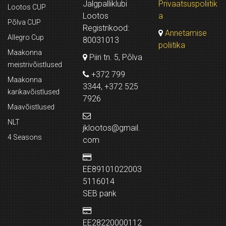
Jalgpalliklubi
Privaatsuspoliitik
Lootos CUP
Lootos
a
Põlva CUP
Registrikood:
Annetamise
Allegro Cup
80031013
poliitika
Maakonna
Piiri tn. 5, Põlva
meistrivõistlused
+372 799
Maakonna
3344, +372 525
karikavõistlused
7926
Maavõistlused
NLT
jklootos@gmail.
4 Seasons
com
EE89101022003
5116014
SEB pank
EE28220000112