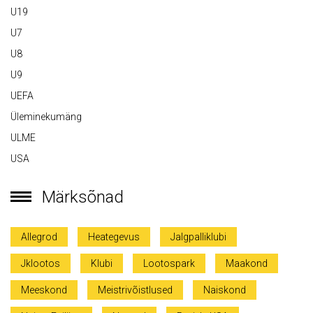
U19
U7
U8
U9
UEFA
Üleminekumäng
ULME
USA
Märksõnad
Allegrod
Heategevus
Jalgpalliklubi
Jklootos
Klubi
Lootospark
Maakond
Meeskond
Meistrivõistlused
Naiskond