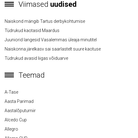
Viimased
uudised
Naiskond mängib Tartus derbykohtumise
Tüdrukud kaotasid Maardus
Juuniorid langesid Vasalemmas üleaja minutitel
Naiskonna järelkasv sai saarlastelt suure kaotuse
Tüdrukud avasid liigas võiduarve
Teemad
A-Tase
Aasta Parimad
Aastalõputurniir
Alcedo Cup
Allegro