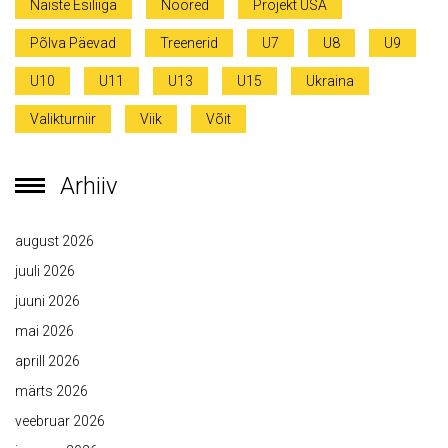
Naiste Esiliiga
Noored
Projekt USA
Põlva Päevad
Treenerid
U7
U8
U9
U10
U11
U13
U15
Ukraina
Valikturniir
Viik
Võit
Arhiiv
august 2026
juuli 2026
juuni 2026
mai 2026
aprill 2026
märts 2026
veebruar 2026