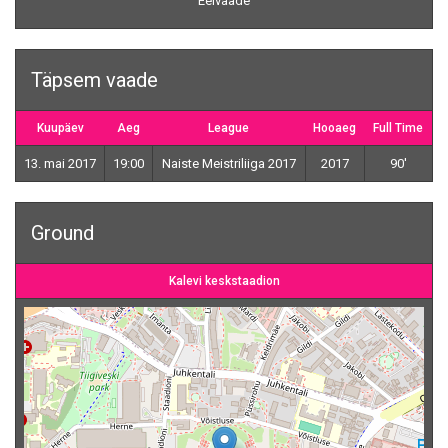
Eelvaade
Täpsem vaade
Kuupäev
Aeg
League
Hooaeg
Full Time
13. mai 2017
19:00
Naiste Meistriliiga 2017
2017
90'
Ground
Kalevi keskstaadion