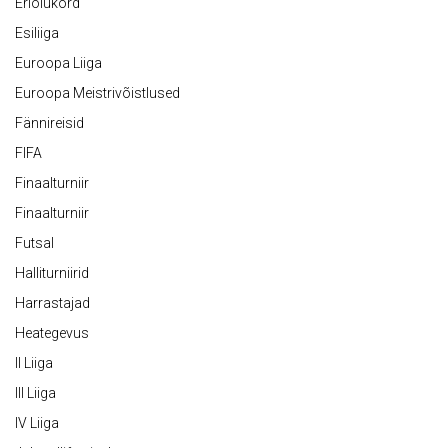
Eriolukord
Esiliiga
Euroopa Liiga
Euroopa Meistrivõistlused
Fännireisid
FIFA
Finaalturniir
Finaalturniir
Futsal
Halliturniirid
Harrastajad
Heategevus
II Liiga
III Liiga
IV Liiga