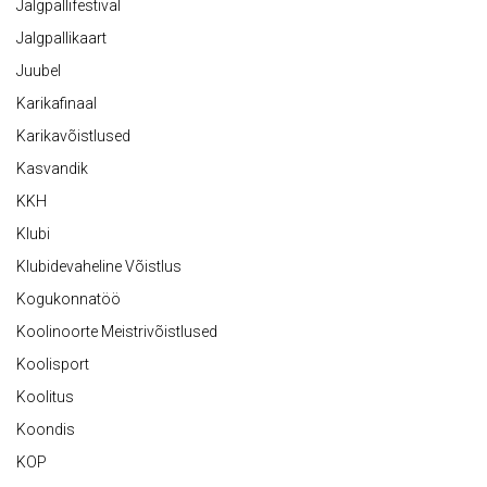
Jalgpallifestival
Jalgpallikaart
Juubel
Karikafinaal
Karikavõistlused
Kasvandik
KKH
Klubi
Klubidevaheline Võistlus
Kogukonnatöö
Koolinoorte Meistrivõistlused
Koolisport
Koolitus
Koondis
KOP