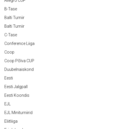
Allegro CUP
B-Tase
Balti Turniir
Balti Turniir
C-Tase
Conference Liiga
Coop
Coop Põlva CUP
Duubelnaiskond
Eesti
Eesti Jalgpall
Eesti Koondis
EJL
EJL Miniturniirid
Eliitliiga