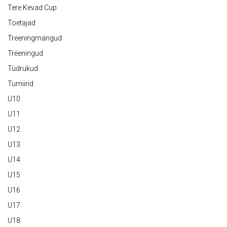
Tere Kevad Cup
Toetajad
Treeningmängud
Treeningud
Tüdrukud
Turniirid
U10
U11
U12
U13
U14
U15
U16
U17
U18