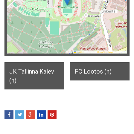
Leaflet
|
Map data ©
OpenStreetMap
contributors
JK Tallinna Kalev
FC Lootos (n)
(n)