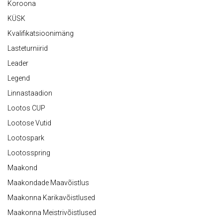
Koroona
KÜSK
Kvalifikatsioonimäng
Lasteturniirid
Leader
Legend
Linnastaadion
Lootos CUP
Lootose Vutid
Lootospark
Lootosspring
Maakond
Maakondade Maavõistlus
Maakonna Karikavõistlused
Maakonna Meistrivõistlused