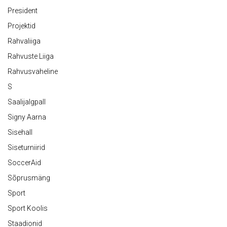
President
Projektid
Rahvaliiga
Rahvuste Liiga
Rahvusvaheline
S
Saalijalgpall
Signy Aarna
Sisehall
Siseturniirid
SoccerAid
Sõprusmäng
Sport
Sport Koolis
Staadionid