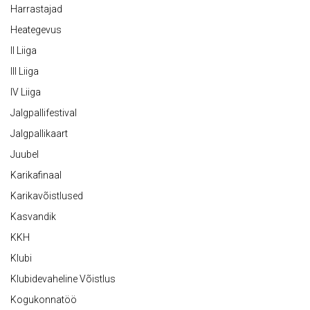
Harrastajad
Heategevus
II Liiga
III Liiga
IV Liiga
Jalgpallifestival
Jalgpallikaart
Juubel
Karikafinaal
Karikavõistlused
Kasvandik
KKH
Klubi
Klubidevaheline Võistlus
Kogukonnatöö