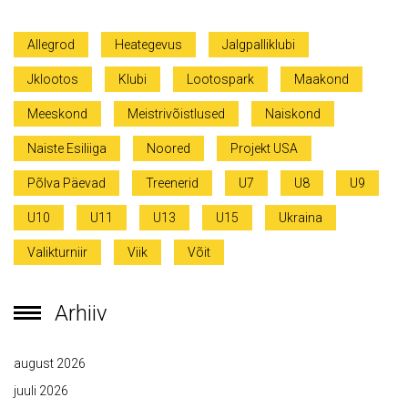
Allegrod
Heategevus
Jalgpalliklubi
Jklootos
Klubi
Lootospark
Maakond
Meeskond
Meistrivõistlused
Naiskond
Naiste Esiliiga
Noored
Projekt USA
Põlva Päevad
Treenerid
U7
U8
U9
U10
U11
U13
U15
Ukraina
Valikturniir
Viik
Võit
Arhiiv
august 2026
juuli 2026