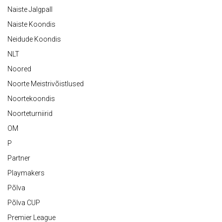
Naiste Jalgpall
Naiste Koondis
Neidude Koondis
NLT
Noored
Noorte Meistrivõistlused
Noortekoondis
Noorteturniirid
OM
P
Partner
Playmakers
Põlva
Põlva CUP
Premier League