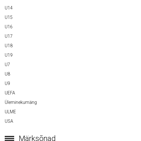
U14
U15
U16
U17
U18
U19
U7
U8
U9
UEFA
Üleminekumäng
ULME
USA
Märksõnad