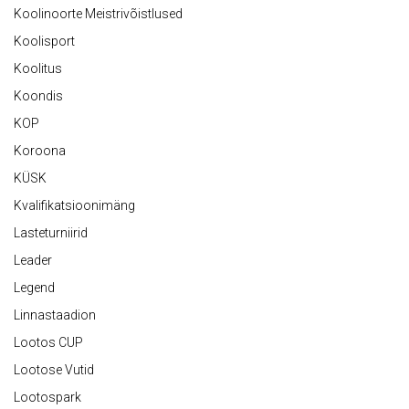
Koolinoorte Meistrivõistlused
Koolisport
Koolitus
Koondis
KOP
Koroona
KÜSK
Kvalifikatsioonimäng
Lasteturniirid
Leader
Legend
Linnastaadion
Lootos CUP
Lootose Vutid
Lootospark