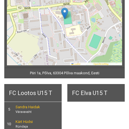
Leaflet
|
Map data ©
OpenStreetMap
contributors
Piiri 1a, Põlva, 63304 Põlva maakond, Eesti
FC Lootos U15 T
FC Elva U15 T
Sandra Haidak
5
Väravavaht
Kärt Hüdsi
10
Ründaja