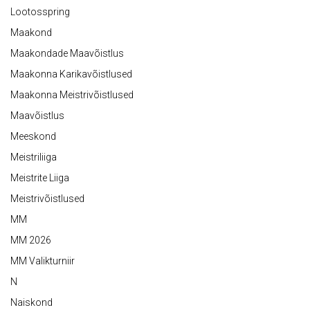
Lootosspring
Maakond
Maakondade Maavõistlus
Maakonna Karikavõistlused
Maakonna Meistrivõistlused
Maavõistlus
Meeskond
Meistriliiga
Meistrite Liiga
Meistrivõistlused
MM
MM 2026
MM Valikturniir
N
Naiskond