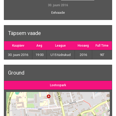
30. juuni 2016
Eelvaade
Täpsem vaade
Kuupäev
Aeg
League
Hooaeg
Full Time
30. juuni 2016
19:00
U15 tüdrukud
2016
90'
Ground
Lootospark