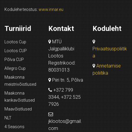
Kodulehe teostus:
www.innar.eu
Turniirid
Kontakt
Koduleht
MTÜ
Lootos Cup
Jalgpalliklubi
Privaatsuspoliitik
Lootos CUP
Lootos
a
Põlva CUP
Registrikood:
Annetamise
Allegro Cup
80031013
poliitika
Maakonna
Piiri tn. 5, Põlva
meistrivõistlused
+372 799
Maakonna
3344, +372 525
karikavõistlused
7926
Maavõistlused
NLT
jklootos@gmail.
4 Seasons
com