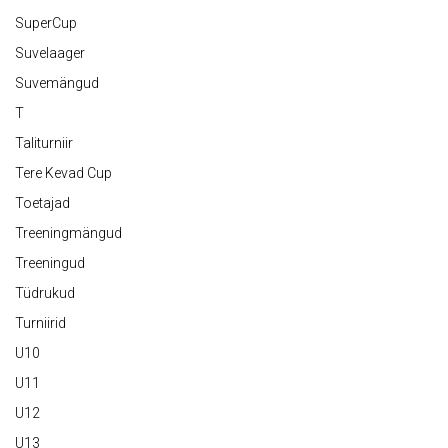
SuperCup
Suvelaager
Suvemängud
T
Taliturniir
Tere Kevad Cup
Toetajad
Treeningmängud
Treeningud
Tüdrukud
Turniirid
U10
U11
U12
U13