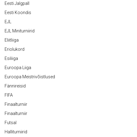
Eesti Jalgpall
Eesti Koondis
EJL
EJL Miniturniirid
Eliitliiga
Eriolukord
Esiliiga
Euroopa Liiga
Euroopa Meistrivõistlused
Fännireisid
FIFA
Finaalturniir
Finaalturniir
Futsal
Halliturniirid