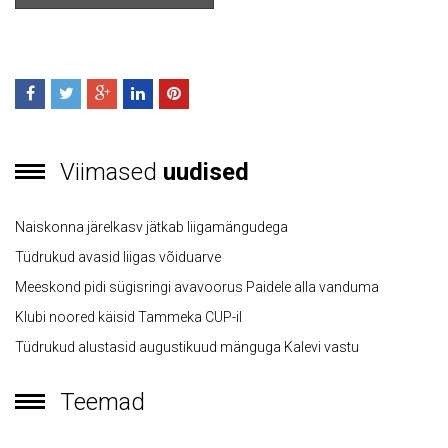
Viimased
uudised
Naiskonna järelkasv jätkab liigamängudega
Tüdrukud avasid liigas võiduarve
Meeskond pidi sügisringi avavoorus Paidele alla vanduma
Klubi noored käisid Tammeka CUP-il
Tüdrukud alustasid augustikuud mänguga Kalevi vastu
Teemad