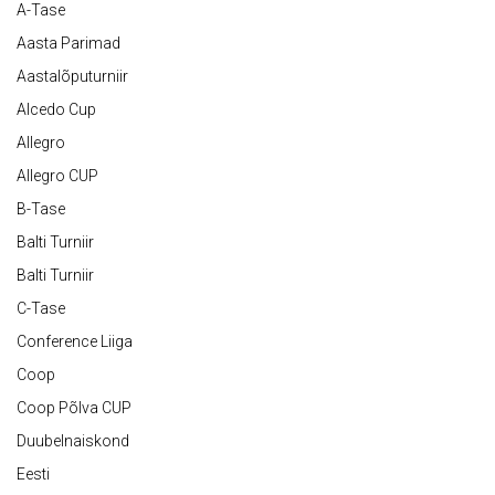
A-Tase
Aasta Parimad
Aastalõputurniir
Alcedo Cup
Allegro
Allegro CUP
B-Tase
Balti Turniir
Balti Turniir
C-Tase
Conference Liiga
Coop
Coop Põlva CUP
Duubelnaiskond
Eesti