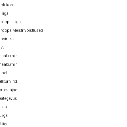
iolukord
iliiga
roopa Liiga
roopa Meistrivõistlused
nnireisid
FA
naalturniir
naalturniir
tsal
lliturniirid
rrastajad
eategevus
 Liiga
 Liiga
 Liiga