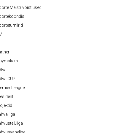
orte Meistrivõistlused
oortekoondis
orteturniirid
M
rtner
laymakers
õlva
õlva CUP
emier League
esident
ojektid
hvaliiga
hvuste Liiga
ahvusvaheline