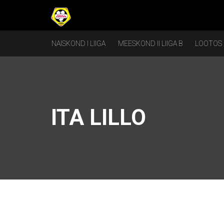
NAISKOND I LIIGA
MEESKOND II LIIGA B
LOOTOS
ITA LILLO