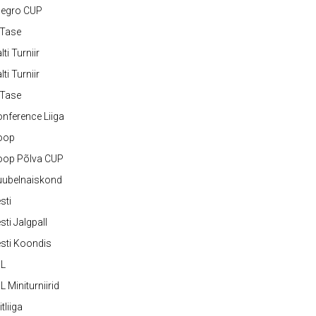
legro CUP
-Tase
lti Turniir
lti Turniir
-Tase
nference Liiga
oop
oop Põlva CUP
uubelnaiskond
sti
sti Jalgpall
sti Koondis
JL
L Miniturniirid
itliiga