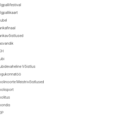
lgpallifestival
lgpallikaart
ubel
rikafinaal
rikavõistlused
asvandik
KH
ubi
ubidevaheline Võistlus
ogukonnatöö
olinoorte Meistrivõistlused
olisport
olitus
oondis
OP