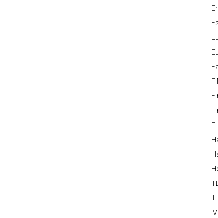
Er
Es
Eu
Eu
Fä
FI
Fi
Fi
Fu
Ha
Ha
H
II
III
IV