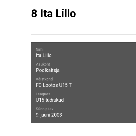
8
Ita Lillo
Nimi
Ita Lillo
Asukoht
Poolkaitsja
Võistkond
FC Lootos U15 T
Leagues
U15 tüdrukud
Sünnipäev
9. juuni 2003