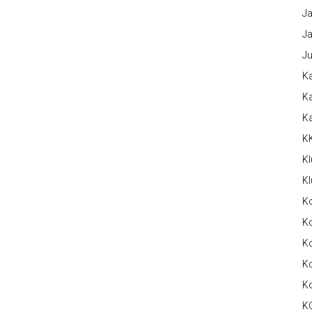
Ja
Ja
Ju
Ka
Ka
K
K
Kl
Kl
K
Ko
Ko
Ko
K
K