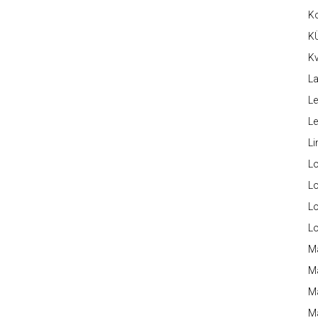
K
K
Kv
La
Le
L
Li
L
Lo
L
L
M
M
M
Ma