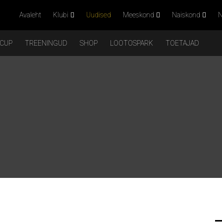
Avaleht
Klubi
Uudised
Meeskond
Naiskond
N
 CUP
TREENINGUD
SHOP
LOOTOSPARK
TOETAJAD