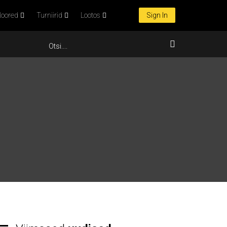
oored
Turniirid
Lootos
Sign In