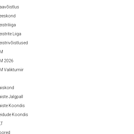
aavõistlus
eeskond
istriliiga
istrite Liiga
istrivõistlused
M
M 2026
 Valikturniir
aiskond
iste Jalgpall
iste Koondis
eidude Koondis
LT
oored