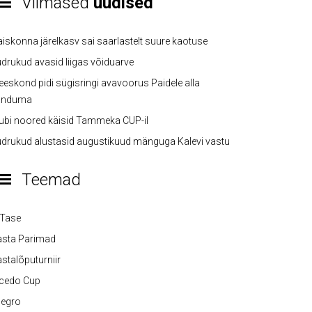
Viimased
uudised
iskonna järelkasv sai saarlastelt suure kaotuse
drukud avasid liigas võiduarve
eskond pidi sügisringi avavoorus Paidele alla
anduma
ubi noored käisid Tammeka CUP-il
drukud alustasid augustikuud mänguga Kalevi vastu
Teemad
-Tase
asta Parimad
stalõputurniir
lcedo Cup
legro