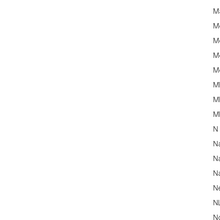
M
M
Me
Me
Me
M
M
MM
N
N
Na
Na
N
N
N