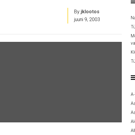
By
jklootos
Na
juuni 9, 2003
Tü
Me
v
Kl
Tü
A
A
Aa
A
Al