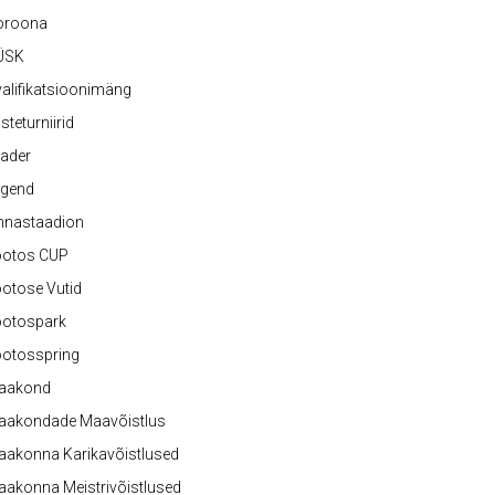
oroona
ÜSK
alifikatsioonimäng
steturniirid
ader
egend
nnastaadion
ootos CUP
otose Vutid
ootospark
ootosspring
aakond
aakondade Maavõistlus
aakonna Karikavõistlused
akonna Meistrivõistlused