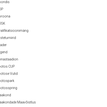
oondis
OP
oroona
ÜSK
alifikatsioonimäng
steturniirid
ader
egend
nnastaadion
ootos CUP
otose Vutid
ootospark
ootosspring
aakond
aakondade Maavõistlus