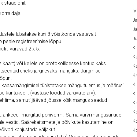
III
k staadionil.
IV
orraldaja.
Ja
Ja
tlustele lubatakse kuni 8 võistkonda vastavalt
Ju
b peale registreerimise lõppu.
Ka
utit, väravad 2 x 5.
Ka
kaart) või kellele on protokollidesse kantud kaks
K
ifitseeritud üheks järgnevaks mänguks. Järgmise
K
õpuni.
Kl
gija kaasamängimisel tühistatakse mängu tulemus ja määrusi
sse kantakse -: (vastase löödud väravate arv).
Kl
ehtima, samuti jäävad jõusse kõik mängus saadud
K
Ko
 ankeedil märgitud põhivormi. Sama värvi mängusärkide
Ko
nale vestid. Säärekaitsmete ja põlvikute kasutamine on
 võivad kahjustada väljakut.
Ko
) Omavaheliste mängude punktid c) Omavaheliste mängude