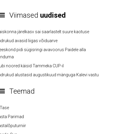
Viimased
uudised
iskonna järelkasv sai saarlastelt suure kaotuse
drukud avasid liigas võiduarve
eskond pidi sügisringi avavoorus Paidele alla
anduma
ubi noored käisid Tammeka CUP-il
drukud alustasid augustikuud mänguga Kalevi vastu
Teemad
-Tase
asta Parimad
stalõputurniir