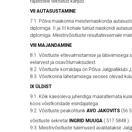
rajatistele tekitatud kahjud.
VII AUTASUSTAMINE
7.1. Põlva maakonna meisternaiskonda autasustata
diplomiga. II ja III kohale tulnud naiskondi autas
diplomiga. Meistrivõistluste resultatiivsemale män
VIII MAJANDAMINE
8.1. Võistluste ettevalmistamise ja läbiviimiseg
eelarvest ja osavõtumaksudest.
8.2. Võistluste korraldaja on Põlva Jalgpalliklubi 
8.3. Võistkonna lähetamisega seoses olevad kulu
IX ÜLDIST
9.1. Kõik käesoleva juhendiga määratlemata küsi
koos võistkondade esindajatega.
9.2. Võistluste peakohtunik
AVO JAKOVITS
(56 5
võistluste sekretär
INGRID MUUGA
( 517 5848 ).
9.3. Meistrivõistluste tulemused avaldatakse Jalg