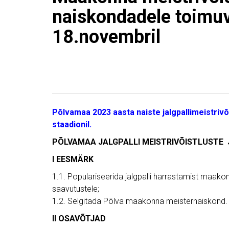
naiskondadele toimu
18.novembril
Põlvamaa 2023 aasta naiste jalgpallimeistriv
staadionil.
PÕLVAMAA JALGPALLI MEISTRIVÕISTLUSTE
I EESMÄRK
1.1. Populariseerida jalgpalli harrastamist maako
saavutustele;
1.2. Selgitada Põlva maakonna meisternaiskond.
II OSAVÕTJAD