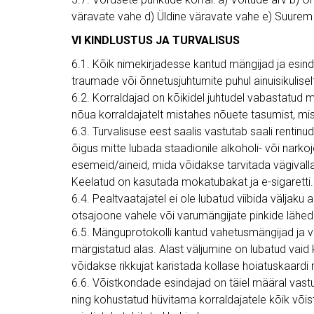
väravate vahe d) Üldine väravate vahe e) Suurem 
VI KINDLUSTUS JA TURVALISUS
6.1. Kõik nimekirjadesse kantud mängijad ja esin
traumade või õnnetusjuhtumite puhul ainuisikulisel
6.2. Korraldajad on kõikidel juhtudel vabastatud
nõua korraldajatelt mistahes nõuete tasumist, mis
6.3. Turvalisuse eest saalis vastutab saali rentin
õigus mitte lubada staadionile alkoholi- või narko
esemeid/aineid, mida võidakse tarvitada vägivallaak
Keelatud on kasutada mokatubakat ja e-sigaretti.
6.4. Pealtvaatajatel ei ole lubatud viibida väljaku a
otsajoone vahele või varumängijate pinkide lähed
6.5. Mänguprotokolli kantud vahetusmängijad ja v
märgistatud alas. Alast väljumine on lubatud vaid k
võidakse rikkujat karistada kollase hoiatuskaardi
6.6. Võistkondade esindajad on täiel määral vast
ning kohustatud hüvitama korraldajatele kõik võis