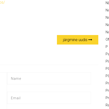
os/
N
N
No
N
No
järgmine uudis
O
P
Pa
P
P
P
Pr
Pr
Pr
Ra