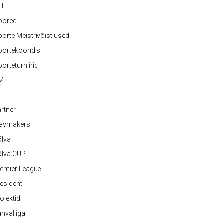
LT
oored
orte Meistrivõistlused
oortekoondis
orteturniirid
M
rtner
laymakers
õlva
õlva CUP
emier League
esident
ojektid
hvaliiga