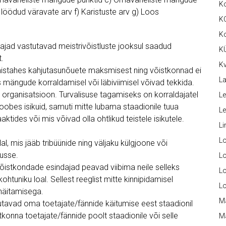
K
löödud väravate arv f) Karistuste arv g) Loos
K
K
dajad vastutavad meistrivõistluste jooksul saadud
K
t.
Kv
 mistahes kahjutasunõuete maksmisest ning võistkonnad ei
La
 mängude korraldamisel või läbiviimisel võivad tekkida.
ud organisatsioon. Turvalisuse tagamiseks on korraldajatel
Le
joobes isikuid, samuti mitte lubama staadionile tuua
L
tides või mis võivad olla ohtlikud teistele isikutele.
Li
L
lal, mis jääb tribüünide ning väljaku külgjoone või
usse.
Lo
õistkondade esindajad peavad viibima neile selleks
L
ohtuniku loal. Sellest reeglist mitte kinnipidamisel
L
 näitamisega.
M
utavad oma toetajate/fännide käitumise eest staadionil
tkonna toetajate/fännide poolt staadionile või selle
M