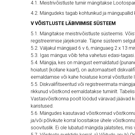
4.1. Meistrivõistluste turniir mängitakse Lootospar
4.2. Mängudeks tagab kohtunikud ja mängupallid k
V VÕISTLUSTE LÄBIVIIMISE SÜSTEEM
5.1. Mängitakse meistrivõistluste süsteemis. Võis
registreerimise järjekorrale. Täpne süsteem selgu
5.2. Väljakul mängijaid 6 v 6, mänguaeg 2 x 13 min
5.3. Igas mängus võib teha vahetusi edasi-tagasi.
5.4. Mängija, kes on mängust eemaldatud (punane 
hoiatust (kollane kaart), on automaatselt diskval
eemaldamise või kahe hoiatuse korral võistluste l
5.5. Diskvalifitseeritud või registreerimata män
rikkunud võistkond eemaldatakse turniirilt. Tabeli
Vastasvõistkonna poolt löödud väravad jäävad k
karistused.
5.6. Mängudes kasutavad võistkonnad võistkonna
ja/või põlvikute korral loositakse ühele võistkon
soovituslik. Ei ole lubatud mängida jalatsites, mis
5.7. Võrdsete punktide korral: a) Võitude arv b