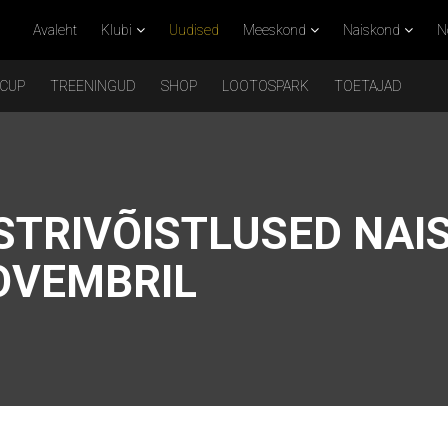
Avaleht
Klubi
Uudised
Meeskond
Naiskond
N
 CUP
TREENINGUD
SHOP
LOOTOSPARK
TOETAJAD
TRIVÕISTLUSED NAI
OVEMBRIL