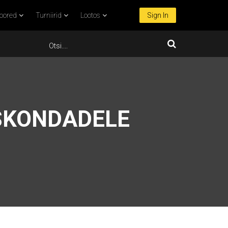
oored
Turniirid
Lootos
Sign In
SKONDADELE