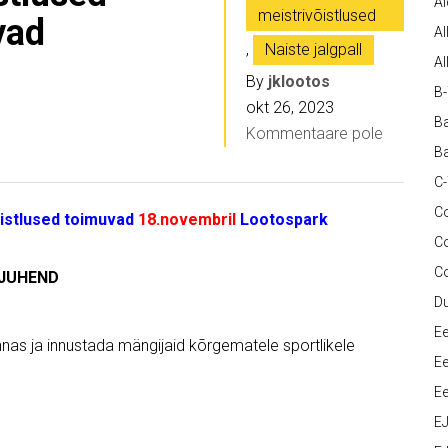
A
meistrivõistlused
vad
Al
,
Naiste jalgpall
Al
By
jklootos
B
okt 26, 2023
Ba
Kommentaare pole
Ba
C
Co
õistlused toimuvad
18.novembril
Lootospark
C
C
 JUHEND
D
Ee
nnas ja innustada mängijaid kõrgematele sportlikele
Ee
Ee
E