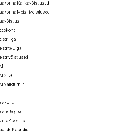
aakonna Karikavõistlused
akonna Meistrivõistlused
aavõistlus
eeskond
istriliiga
istrite Liiga
istrivõistlused
M
M 2026
 Valikturniir
aiskond
iste Jalgpall
iste Koondis
eidude Koondis