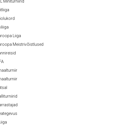
L Miniturniirid
itliiga
iolukord
iliiga
roopa Liiga
roopa Meistrivõistlused
nnireisid
FA
naalturniir
naalturniir
tsal
lliturniirid
rrastajad
eategevus
 Liiga