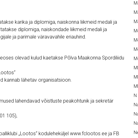
M
Ma
kse karika ja diplomiga, naiskonna liikmeid medali ja
M
ustatakse diplomiga, naiskondade liikmeid medali ja
M
gijale ja parimale väravavahile eriauhind.
Me
Me
a seoses olevad kulud kaetakse Põlva Maakonna Spordiliidu
Me
M
„Lootos“
M
d kannab lähetav organisatsioon.
MM
N
mused lahendavad võistluste peakohtunik ja sekretär
N
Na
01 105),
Na
N
palliklubi „Lootos“ koduleheküljel www.fclootos.ee ja FB