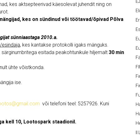
EJ
nnad, kes aktsepteerivad käesolevat juhendit ning on
Eli
rot.
 mängijad
, kes on sündinud või töötavad/õpivad Põlva
Er
Es
gijat sünniaastaga 2010.a.
Eu
r/esindaja
, kes kantakse protokolli igaks mänguks.
Eu
 särginumbritega esitada peakohtunikule hiljemalt
30 min
Fä
inult ühte võistkonda.
FI
Fi
ängija ise.
Fi
Fu
lootos@gmail.com
või telefoni teel: 5257926. Kuni
Ha
Ha
 kell 10, Lootospark staadionil.
H
II