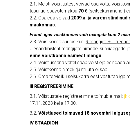
2.1. Meistrivõistlustest võivad osa võtta võistko
tasunud osavõtumaksu
70 €
(seitsekümmend ) eu
2.2. Osaleda võivad
2009.a. ja varem sündinud
maakonnas.
Erand: igas võistkonnas võib mängida kuni 2 män
2.3. Võistkonna suurus kuni
9 mängijat + 1 treene
Ülesandmisleht mängijate nimede, sünniaegade ja
enne võistkonna esimest mängu.
2.4. Võistlussarja vältel saab võistleja esindada a
2.5. Võistkonna nimekirju muuta ei saa.
2.6. Oma tervisliku seisukorra eest vastutab iga m
III REGISTREERIMINE
3.1. Võistlustele registreerimine toimub e-mail:
jk
17.11.2023 kella 17:00.
3.2.
Võistlused toimuvad 18.novembril algusega
IV STAADION