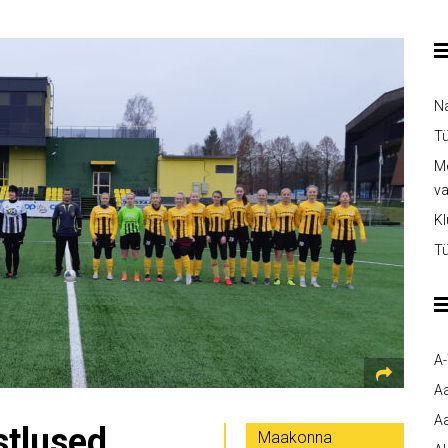
Na
Tü
Me
v
Kl
Tü
A
A
Aa
stlused
Maakonna