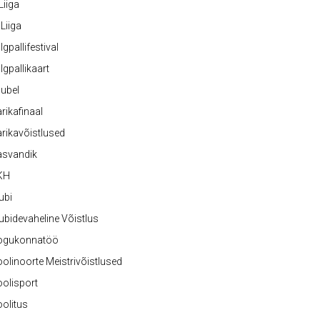
 Liiga
 Liiga
lgpallifestival
lgpallikaart
ubel
rikafinaal
rikavõistlused
asvandik
KH
ubi
ubidevaheline Võistlus
ogukonnatöö
olinoorte Meistrivõistlused
olisport
olitus