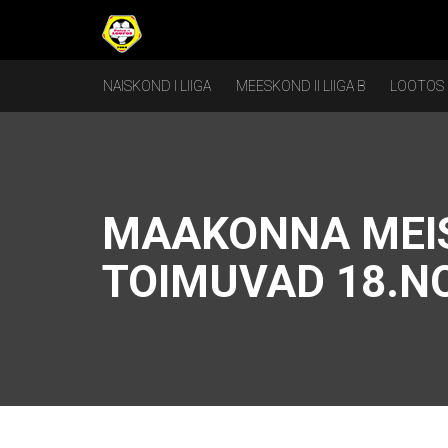
NAISKOND I LIIGA
MEESKOND II LIIGA B
LOOTOS
MAAKONNA MEIS
TOIMUVAD 18.N