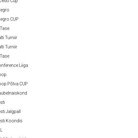
lcedo Cup
legro
legro CUP
-Tase
lti Turniir
lti Turniir
-Tase
nference Liiga
oop
oop Põlva CUP
uubelnaiskond
sti
sti Jalgpall
sti Koondis
JL