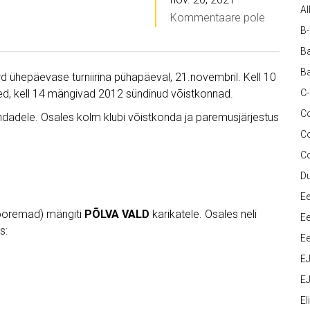
Al
Kommentaare pole
B
Ba
Ba
rd ühepäevase turniirina pühapäeval, 21.novembril. Kell 10
d, kell 14 mängivad 2012 sündinud võistkonnad.
C
Co
dadele. Osales kolm klubi võistkonda ja paremusjärjestus
C
C
D
Ee
 nooremad) mängiti
PÕLVA VALD
karikatele. Osales neli
Ee
s:
Ee
E
EJ
Eli