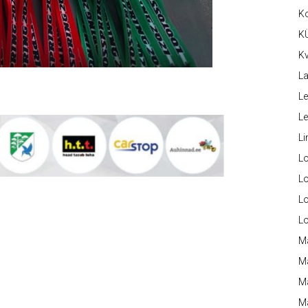
K
K
Kv
La
Le
L
Li
L
Lo
L
L
M
M
M
Ma