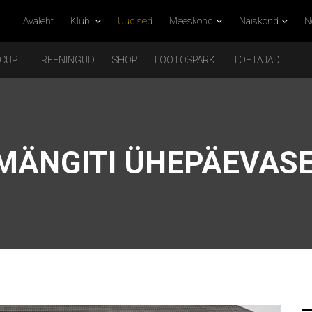
Avaleht
Klubi
Uudised
Meeskond
Naiskond
N
 CUP
TREENINGUD
SHOP
LOOTOSPARK
TOETAJAD
MÄNGITI ÜHEPÄEVASE