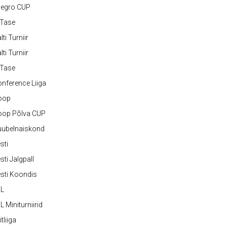
legro CUP
-Tase
lti Turniir
lti Turniir
-Tase
nference Liiga
oop
oop Põlva CUP
uubelnaiskond
sti
sti Jalgpall
sti Koondis
JL
L Miniturniirid
itliiga