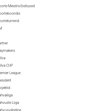
orte Meistrivõistlused
oortekoondis
orteturniirid
M
rtner
laymakers
õlva
õlva CUP
emier League
esident
ojektid
hvaliiga
hvuste Liiga
ahvusvaheline