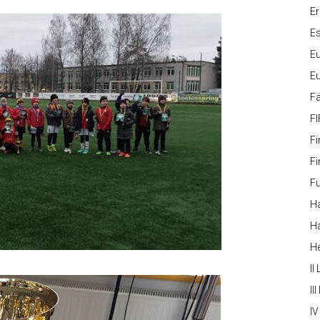
Er
Es
Eu
Eu
Fä
FI
Fi
Fi
Fu
Ha
Ha
H
II
III
IV