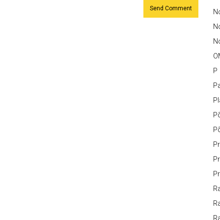
No
N
No
O
P
Pa
P
P
P
Pr
Pr
Pr
Ra
Ra
R