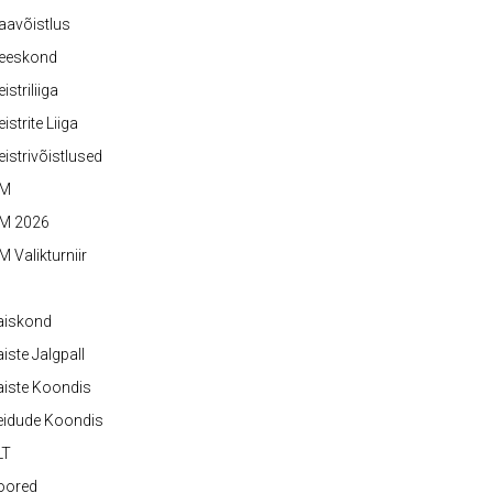
aavõistlus
eeskond
istriliiga
istrite Liiga
istrivõistlused
M
M 2026
 Valikturniir
aiskond
iste Jalgpall
iste Koondis
eidude Koondis
LT
oored