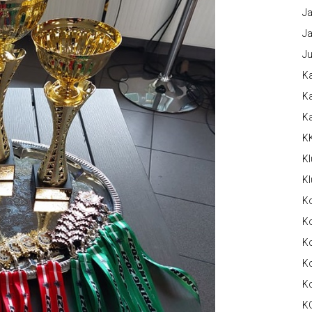
Ja
Ja
Ju
Ka
Ka
K
K
Kl
Kl
K
Ko
Ko
Ko
K
K