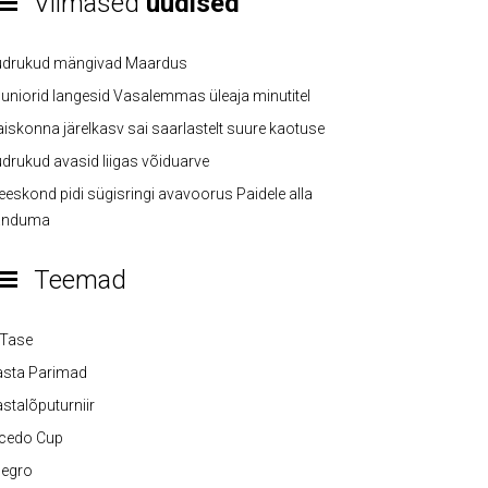
Viimased
uudised
üdrukud mängivad Maardus
uniorid langesid Vasalemmas üleaja minutitel
iskonna järelkasv sai saarlastelt suure kaotuse
drukud avasid liigas võiduarve
eskond pidi sügisringi avavoorus Paidele alla
anduma
Teemad
-Tase
asta Parimad
stalõputurniir
lcedo Cup
legro