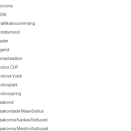
oroona
ÜSK
alifikatsioonimäng
steturniirid
ader
egend
nnastaadion
ootos CUP
otose Vutid
ootospark
ootosspring
aakond
aakondade Maavõistlus
aakonna Karikavõistlused
akonna Meistrivõistlused