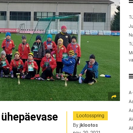
T
Ju
Na
Tü
Me
v
A
A
Aa
i ühepäevase
Lootosspring
A
By
jklootos
Al
nov. 20, 2021