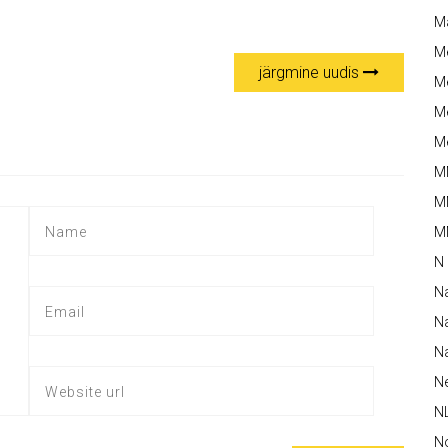
M
M
järgmine uudis
Me
Me
Me
M
M
MM
N
N
Na
Na
N
N
N