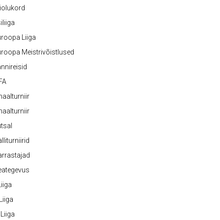
iolukord
iliiga
roopa Liiga
roopa Meistrivõistlused
nnireisid
FA
naalturniir
naalturniir
tsal
lliturniirid
rrastajad
eategevus
 Liiga
 Liiga
 Liiga