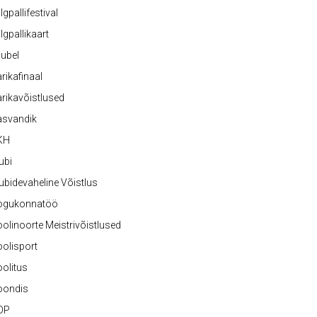
lgpallifestival
lgpallikaart
ubel
rikafinaal
rikavõistlused
asvandik
KH
ubi
ubidevaheline Võistlus
ogukonnatöö
olinoorte Meistrivõistlused
olisport
olitus
oondis
OP