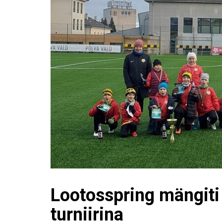
Lootosspring mängit
turniirina