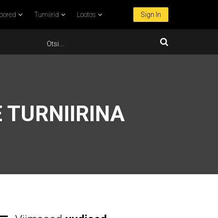
oored
Turniirid
Lootos
Sign In
 TURNIIRINA