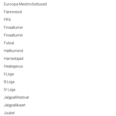
Euroopa Meistrivõistlused
Fännireisid
FIFA
Finaalturniir
Finaalturniir
Futsal
Halliturniirid
Harrastajad
Heategevus
II Liiga
III Liiga
IV Liiga
Jalgpallifestival
Jalgpallikaart
Juubel