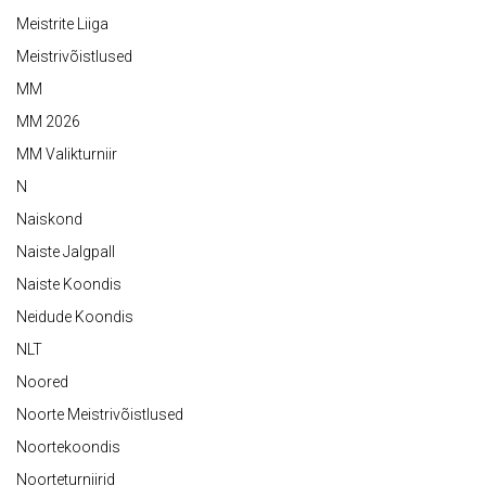
Meistrite Liiga
Meistrivõistlused
MM
MM 2026
MM Valikturniir
N
Naiskond
Naiste Jalgpall
Naiste Koondis
Neidude Koondis
NLT
Noored
Noorte Meistrivõistlused
Noortekoondis
Noorteturniirid