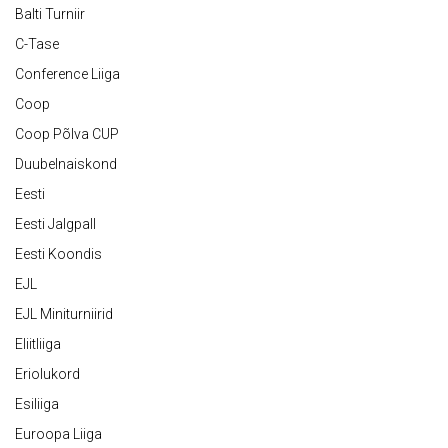
Balti Turniir
C-Tase
Conference Liiga
Coop
Coop Põlva CUP
Duubelnaiskond
Eesti
Eesti Jalgpall
Eesti Koondis
EJL
EJL Miniturniirid
Eliitliiga
Eriolukord
Esiliiga
Euroopa Liiga