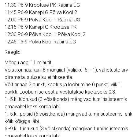
11:30 P6-9 Krootuse PK Räpina ÜG
11:45 P6-9 Kanepi G Põlva Kool 2
12:00 P6-9 Põlva Kool 1 Räpina ÜG
12:15 P6-9 Kanepi G Krootuse PK
12:30 P6-9 Põlva Kool 1 Põlva Kool 2
12:45 T6-9 Põlva Kool Räpina ÜG
Reeglid:
Mängu aeg: 11 minutit.
Võistkonnas: kuni 8 mängijat (väljakul 5 + 1), vahetuste arv
piiramata, suluseisu ei fikseerita.
Võit annab 3 punkti, kaotus ja loobumine 0 punkti, viik 1
punkti. Loobumise eest arvestatakse kaotuseks 0:3.
1.-5.kl tüdrukud (3 võistkonda) mängivad turniirisüsteemis
omavahel kaks korda läbi.
1.-5.kl. poisid (6 võistkonda) mängivad turniirisüsteemis, ehk
kõik kõigiga läbi.
6.-9.kl. tüdrukud (3 võistkonda) mängivad turniirisüsteemis
omavahel kaks korda läbi.