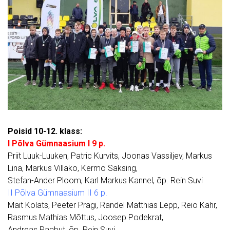
Poisid 10-12. klass:
I Põlva Gümnaasium I 9 p.
Priit Luuk-Luuken, Patric Kurvits, Joonas Vassiljev, Markus
Lina, Markus Villako, Kermo Saksing,
Stefan-Ander Ploom, Karl Markus Kannel, õp. Rein Suvi
II Põlva Gümnaasium II 6 p.
Mait Kolats, Peeter Pragi, Randel Matthias Lepp, Reio Kähr,
Rasmus Mathias Mõttus, Joosep Podekrat,
Andreas Paabut, õp. Rein Suvi