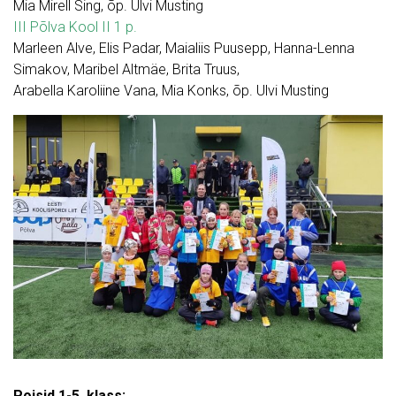
Mia Mirell Sing, õp. Ulvi Musting
III Põlva Kool II 1 p.
Marleen Alve, Elis Padar, Maialiis Puusepp, Hanna-Lenna
Simakov, Maribel Altmäe, Brita Truus,
Arabella Karoliine Vana, Mia Konks, õp. Ulvi Musting
Poisid 1-5. klass: