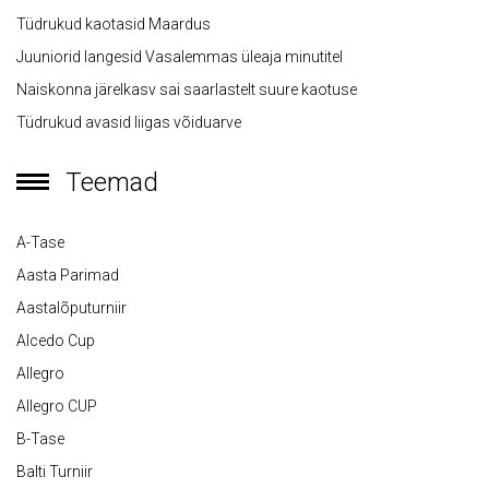
Tüdrukud kaotasid Maardus
Juuniorid langesid Vasalemmas üleaja minutitel
Naiskonna järelkasv sai saarlastelt suure kaotuse
Tüdrukud avasid liigas võiduarve
Teemad
A-Tase
Aasta Parimad
Aastalõputurniir
Alcedo Cup
Allegro
Allegro CUP
B-Tase
Balti Turniir