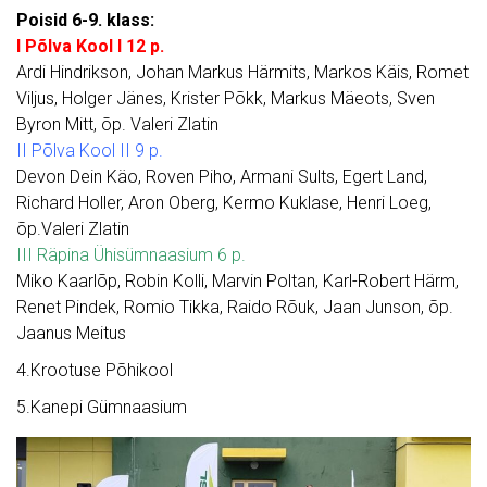
Poisid 6-9. klass:
I Põlva Kool I 12 p.
Ardi Hindrikson, Johan Markus Härmits, Markos Käis, Romet
Viljus, Holger Jänes, Krister Põkk, Markus Mäeots, Sven
Byron Mitt, õp. Valeri Zlatin
II Põlva Kool II 9 p.
Devon Dein Käo, Roven Piho, Armani Sults, Egert Land,
Richard Holler, Aron Oberg, Kermo Kuklase, Henri Loeg,
õp.Valeri Zlatin
III Räpina Ühisümnaasium 6 p.
Miko Kaarlõp, Robin Kolli, Marvin Poltan, Karl-Robert Härm,
Renet Pindek, Romio Tikka, Raido Rõuk, Jaan Junson, õp.
Jaanus Meitus
4.Krootuse Põhikool
5.Kanepi Gümnaasium