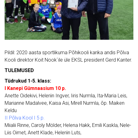
Pildil: 2020 aasta sportlikuma Põhikooli karika andis Põlva
Kooli direktor Koit Nook`ile üle EKSL president Gerd Kanter.
TULEMUSED
Tüdrukud 1-5. klass:
I Kanepi Gümnaasium 10 p.
Anette Oidekivi, Heleriin Ingver, Iiris Nurmla, Ita-Maria Leis,
Marianne Madalvee, Kaisa Asi, Mirell Nurmla, õp. Maiken
Keldu
II Põlva Kool I 5 p.
Miialii Rinne, Caroly Mölder, Helena Hakk, Emili Kaskla, Nele-
Liis Oimet, Anett Klade, Heleriin Luts,