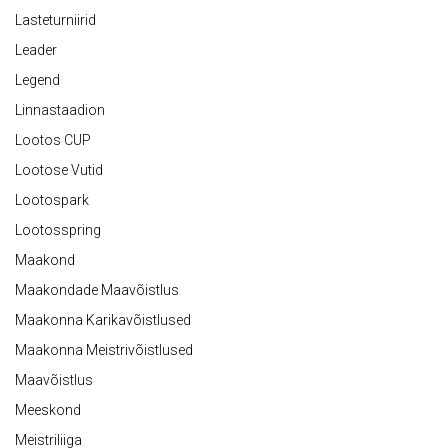
Lasteturniirid
Leader
Legend
Linnastaadion
Lootos CUP
Lootose Vutid
Lootospark
Lootosspring
Maakond
Maakondade Maavõistlus
Maakonna Karikavõistlused
Maakonna Meistrivõistlused
Maavõistlus
Meeskond
Meistriliiga