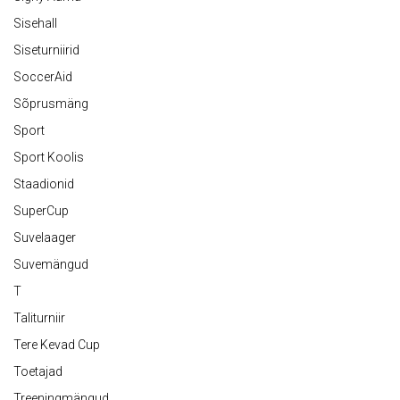
Sisehall
Siseturniirid
SoccerAid
Sõprusmäng
Sport
Sport Koolis
Staadionid
SuperCup
Suvelaager
Suvemängud
T
Taliturniir
Tere Kevad Cup
Toetajad
Treeningmängud