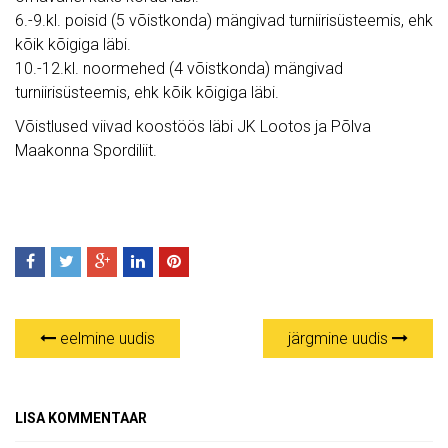
6.-9.kl. poisid (5 võistkonda) mängivad turniirisüsteemis, ehk
kõik kõigiga läbi.
10.-12.kl. noormehed (4 võistkonda) mängivad
turniirisüsteemis, ehk kõik kõigiga läbi.
Võistlused viivad koostöös läbi JK Lootos ja Põlva
Maakonna Spordiliit.
eelmine uudis
järgmine uudis
LISA KOMMENTAAR