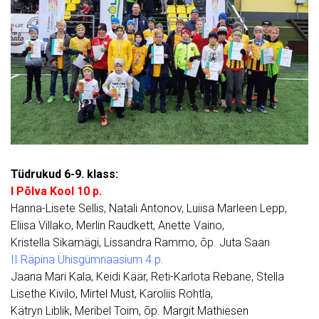
Tüdrukud 6-9. klass:
I Põlva Kool 10 p.
Hanna-Lisete Sellis, Natali Antonov, Luiisa Marleen Lepp,
Eliisa Villako, Merlin Raudkett, Anette Vaino,
Kristella Sikamägi, Lissandra Rammo, õp. Juta Saan
II Räpina Ühisgümnaasium 4 p.
Jaana Mari Kala, Keidi Käär, Reti-Karlota Rebane, Stella
Lisethe Kivilo, Mirtel Must, Karoliis Rohtla,
Kätryn Liblik, Meribel Toim, õp. Margit Mathiesen