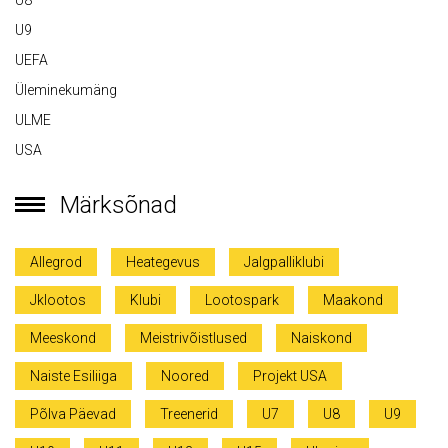
U8
U9
UEFA
Üleminekumäng
ULME
USA
Märksõnad
Allegrod
Heategevus
Jalgpalliklubi
Jklootos
Klubi
Lootospark
Maakond
Meeskond
Meistrivõistlused
Naiskond
Naiste Esiliiga
Noored
Projekt USA
Põlva Päevad
Treenerid
U7
U8
U9