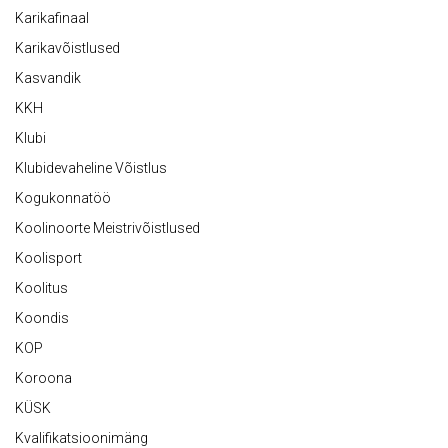
Karikafinaal
Karikavõistlused
Kasvandik
KKH
Klubi
Klubidevaheline Võistlus
Kogukonnatöö
Koolinoorte Meistrivõistlused
Koolisport
Koolitus
Koondis
KOP
Koroona
KÜSK
Kvalifikatsioonimäng