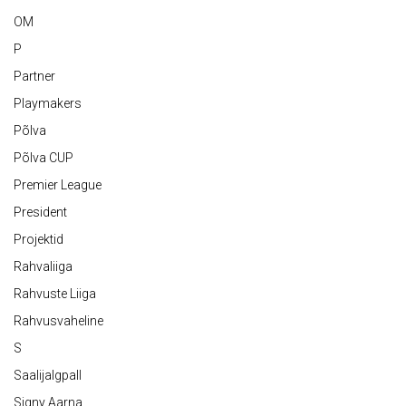
OM
P
Partner
Playmakers
Põlva
Põlva CUP
Premier League
President
Projektid
Rahvaliiga
Rahvuste Liiga
Rahvusvaheline
S
Saalijalgpall
Signy Aarna