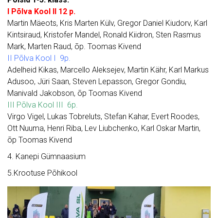
I Põlva Kool II 12 p.
Martin Mäeots, Kris Marten Külv, Gregor Daniel Kiudorv, Karl
Kintsiraud, Kristofer Mandel, Ronald Kiidron, Sten Rasmus
Mark, Marten Raud, õp. Toomas Kivend
II Põlva Kool I 9p.
Adelheid Kikas, Marcello Aleksejev, Martin Kähr, Karl Markus
Adusoo, Jüri Saan, Steven Lepasson, Gregor Gondiu,
Manivald Jakobson, õp Toomas Kivend
III Põlva Kool III 6p.
Virgo Vigel, Lukas Tobreluts, Stefan Kahar, Evert Roodes,
Ott Nuuma, Henri Riba, Lev Liubchenko, Karl Oskar Martin,
õp Toomas Kivend
4. Kanepi Gümnaasium
5.Krootuse Põhikool