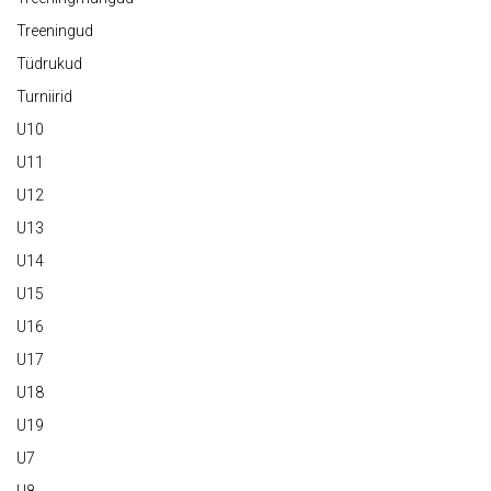
Treeningud
Tüdrukud
Turniirid
U10
U11
U12
U13
U14
U15
U16
U17
U18
U19
U7