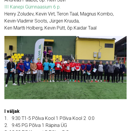
III Kanepi Gümnaasium 6 p.
Henry Zoludev, Kevin Virt, Teron Taal, Magnus Kombo,
Kevin-Vladimir Soots, Jürgen Kruuda,
Ken Martti Holberg, Kevin Pütt, õp.Kaidar Taal
I väljak
1. 9:30 T1-5 Põlva Kool 1 Põlva Kool 2 0:0
2. 9:45 PG Põlva 1 Räpina ÜG