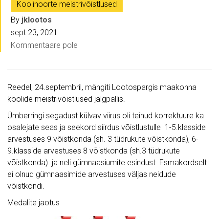
Koolinoorte meistrivõistlused
By
jklootos
sept 23, 2021
Kommentaare pole
Reedel, 24.septembril, mängiti Lootospargis maakonna
koolide meistrivõistlused jalgpallis.
Ümberringi segadust külvav viirus oli teinud korrektuure ka
osalejate seas ja seekord siirdus võistlustulle 1-5.klasside
arvestuses 9 võistkonda (sh. 3 tüdrukute võistkonda), 6-
9.klasside arvestuses 8 võistkonda (sh.3 tüdrukute
võistkonda) ja neli gümnaasiumite esindust. Esmakordselt
ei olnud gümnaasimide arvestuses väljas neidude
võistkondi.
Medalite jaotus