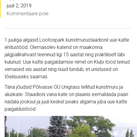
juuli 2, 2019
Kommentaare pole
1.juuliga algasid Lootospark kunstmurustaadionil uue katte
ehitustööd. Olemasolev katend on maakonna
jalgpallirahvast teeninud ligi 15 aastat ning praktiliselt läbi
kulunud. Uue katte paigaldamise nimel on Klubi tööd teinud
viimased viis aastat ning nüüd tundub, et unistused on
tõelisuseks saamas.
Täna jõudsid Põlvasse OÜ Unigrass tellitud kunstmuru ja
aluskate. Staadioni vana kate on plaanis eemaldada paari
nädala jooksul ja juuli keskel peaks algama juba uue katte
paigaldustööd.