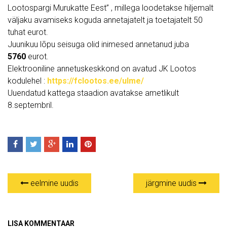
Lootospargi Murukatte Eest” , millega loodetakse hiljemalt
väljaku avamiseks koguda annetajatelt ja toetajatelt 50
tuhat eurot.
Juunikuu lõpu seisuga olid inimesed annetanud juba
5760
eurot.
Elektrooniline annetuskeskkond on avatud JK Lootos
kodulehel :
https://fclootos.ee/ulme/
Uuendatud kattega staadion avatakse ametlikult
8.septembril.
eelmine uudis
järgmine uudis
LISA KOMMENTAAR