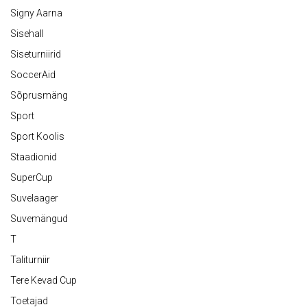
Signy Aarna
Sisehall
Siseturniirid
SoccerAid
Sõprusmäng
Sport
Sport Koolis
Staadionid
SuperCup
Suvelaager
Suvemängud
T
Taliturniir
Tere Kevad Cup
Toetajad