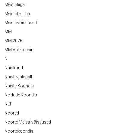
Meistriliiga
Meistrite Liiga
Meistrivõistlused
MM
MM 2026
MM Valikturniir
N
Naiskond
Naiste Jalgpall
Naiste Koondis
Neidude Koondis
NLT
Noored
Noorte Meistrivõistlused
Noortekoondis