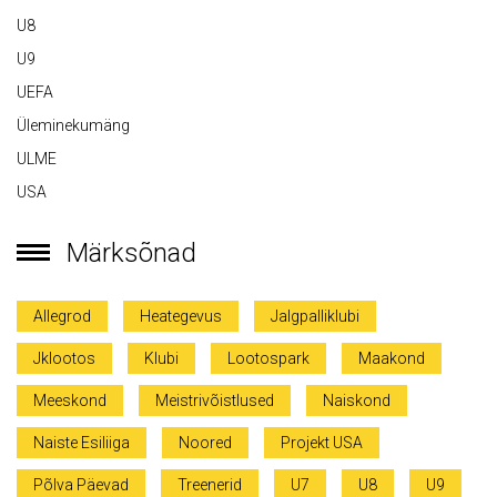
U8
U9
UEFA
Üleminekumäng
ULME
USA
Märksõnad
Allegrod
Heategevus
Jalgpalliklubi
Jklootos
Klubi
Lootospark
Maakond
Meeskond
Meistrivõistlused
Naiskond
Naiste Esiliiga
Noored
Projekt USA
Põlva Päevad
Treenerid
U7
U8
U9