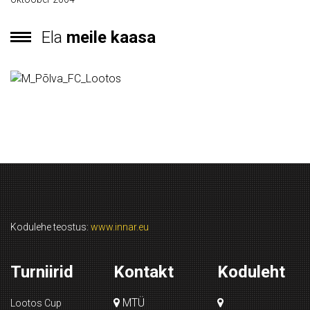
Ela
meile kaasa
Kodulehe teostus:
www.innar.eu
Turniirid
Kontakt
Koduleht
MTÜ
Lootos Cup