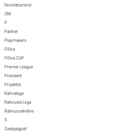
Noorteturniirid
OM
P
Partner
Playmakers
Põlva
Põlva CUP
Premier League
President
Projektid
Rahvaliiga
Rahvuste Liiga
Rahvusvaheline
S
Saalijalgpall