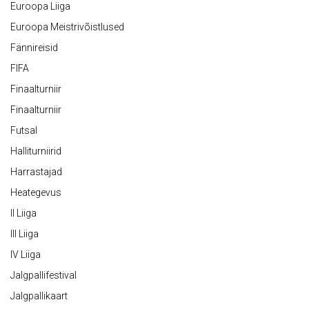
Euroopa Liiga
Euroopa Meistrivõistlused
Fännireisid
FIFA
Finaalturniir
Finaalturniir
Futsal
Halliturniirid
Harrastajad
Heategevus
II Liiga
III Liiga
IV Liiga
Jalgpallifestival
Jalgpallikaart