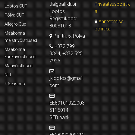
Jalgpalliklubi
Privaatsuspoliitik
Lootos CUP
Lootos
a
Põlva CUP
Registrikood:
Annetamise
Allegro Cup
80031013
poliitika
Maakonna
Piiri tn. 5, Põlva
meistrivõistlused
+372 799
Maakonna
3344, +372 525
karikavõistlused
7926
Maavõistlused
NLT
jklootos@gmail.
4 Seasons
com
EE89101022003
5116014
SEB pank
EE28220000112