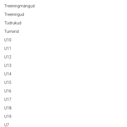
Treeningmängud
Treeningud
Tüdrukud
Turniirid
U10
U11
U12
U13
U14
U15
U16
U17
U18
U19
U7