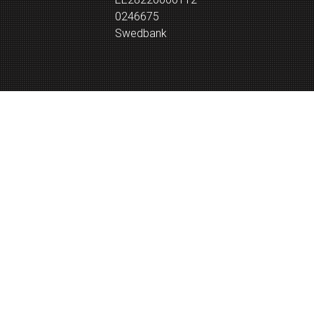
0246675
Swedbank