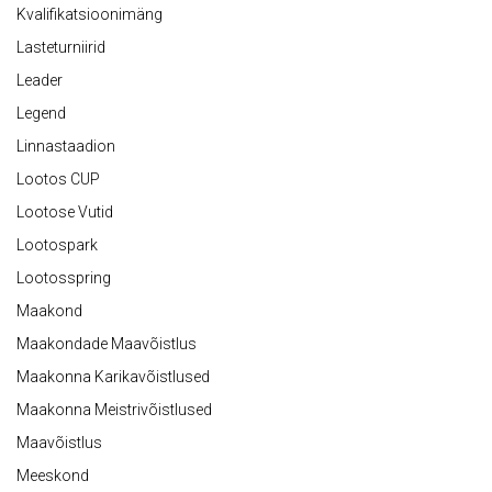
Kvalifikatsioonimäng
Lasteturniirid
Leader
Legend
Linnastaadion
Lootos CUP
Lootose Vutid
Lootospark
Lootosspring
Maakond
Maakondade Maavõistlus
Maakonna Karikavõistlused
Maakonna Meistrivõistlused
Maavõistlus
Meeskond