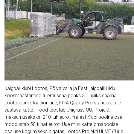
Jalgpalliklubi Lootos, Põlva valla ja Eesti jalgpalli Liidu
koosrahastamise tulemusena peaks 31.juuliks saama
Lootospark staadion uue, FIFA Quality Pro standarditele
vastava katte. Tööd teostab Unigrass OÜ. Projekti
maksumuseks on 210 tuh eurot, millest Klubi poolne osa
moodustab 50 tuhat eurot. Uue murukatte omapoolse
osaluse kogumiseks algatas Lootos Projekti ULME (“Uue