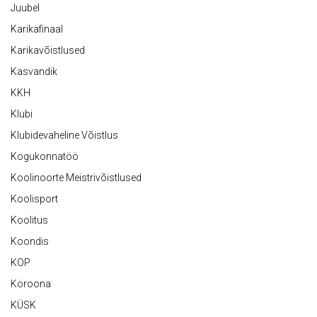
Juubel
Karikafinaal
Karikavõistlused
Kasvandik
KKH
Klubi
Klubidevaheline Võistlus
Kogukonnatöö
Koolinoorte Meistrivõistlused
Koolisport
Koolitus
Koondis
KOP
Koroona
KÜSK