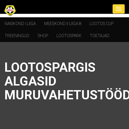
NAISKOND I LIIGA
MEESKOND II LIIGA B
LOOTOS CUP
TREENINGUD
SHOP
LOOTOSPARK
TOETAJAD
LOOTOSPARGIS
ALGASID
MURUVAHETUSTÖÖ