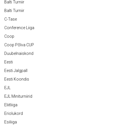
Balti Turniir
Balti Turniir
C-Tase
Conference Liiga
Coop
Coop Põlva CUP
Duubelnaiskond
Eesti
Eesti Jalgpall
Eesti Koondis
EJL
EJL Miniturniirid
Eliitliiga
Eriolukord
Esiliiga