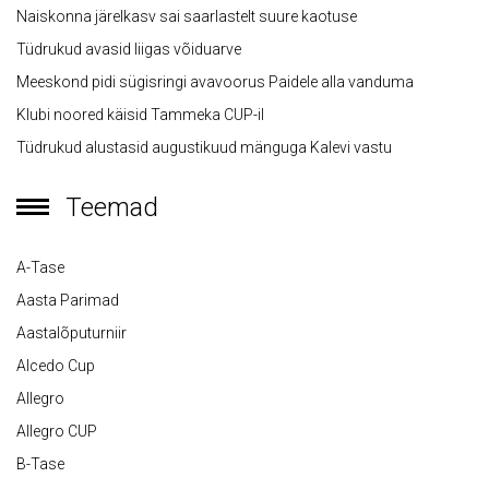
Naiskonna järelkasv sai saarlastelt suure kaotuse
Tüdrukud avasid liigas võiduarve
Meeskond pidi sügisringi avavoorus Paidele alla vanduma
Klubi noored käisid Tammeka CUP-il
Tüdrukud alustasid augustikuud mänguga Kalevi vastu
Teemad
A-Tase
Aasta Parimad
Aastalõputurniir
Alcedo Cup
Allegro
Allegro CUP
B-Tase