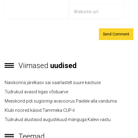
Viimased
uudised
Naiskonna järelkasv sai saarlastelt suure kaotuse
Tüdrukud avasid liigas võiduarve
Meeskond pidi sügisringi avavoorus Paidele alla vanduma
Klubi noored käisid Tammeka CUP-il
Tüdrukud alustasid augustikuud mänguga Kalevi vastu
Teemad