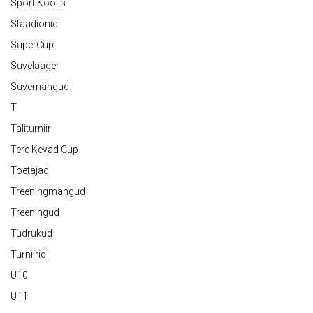
Sport Koolis
Staadionid
SuperCup
Suvelaager
Suvemängud
T
Taliturniir
Tere Kevad Cup
Toetajad
Treeningmängud
Treeningud
Tüdrukud
Turniirid
U10
U11