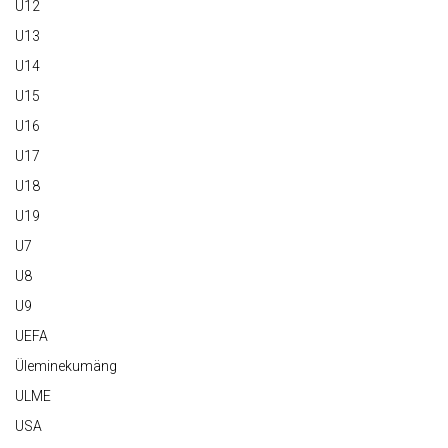
U12
U13
U14
U15
U16
U17
U18
U19
U7
U8
U9
UEFA
Üleminekumäng
ULME
USA