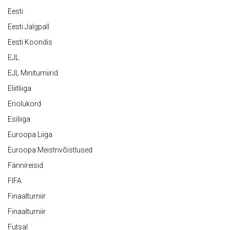
Eesti
Eesti Jalgpall
Eesti Koondis
EJL
EJL Miniturniirid
Eliitliiga
Eriolukord
Esiliiga
Euroopa Liiga
Euroopa Meistrivõistlused
Fännireisid
FIFA
Finaalturniir
Finaalturniir
Futsal