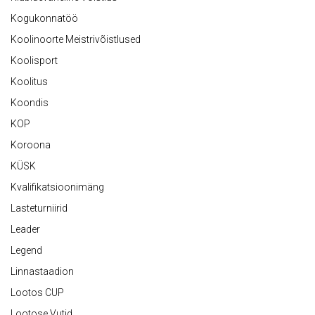
Kogukonnatöö
Koolinoorte Meistrivõistlused
Koolisport
Koolitus
Koondis
KOP
Koroona
KÜSK
Kvalifikatsioonimäng
Lasteturniirid
Leader
Legend
Linnastaadion
Lootos CUP
Lootose Vutid