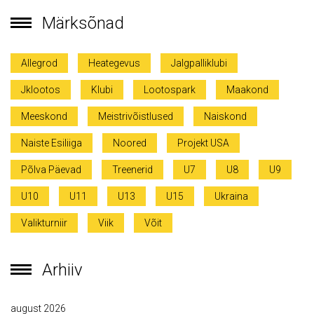
Märksõnad
Allegrod
Heategevus
Jalgpalliklubi
Jklootos
Klubi
Lootospark
Maakond
Meeskond
Meistrivõistlused
Naiskond
Naiste Esiliiga
Noored
Projekt USA
Põlva Päevad
Treenerid
U7
U8
U9
U10
U11
U13
U15
Ukraina
Valikturniir
Viik
Võit
Arhiiv
august 2026