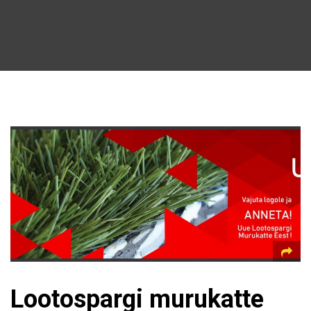
Lootospargi murukatte