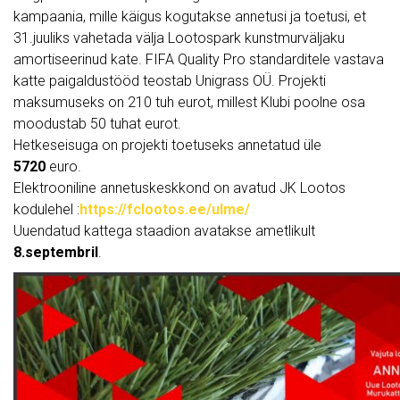
kampaania, mille käigus kogutakse annetusi ja toetusi, et
31.juuliks vahetada välja Lootospark kunstmurväljaku
amortiseerinud kate. FIFA Quality Pro standarditele vastava
katte paigaldustööd teostab Unigrass OÜ. Projekti
maksumuseks on 210 tuh eurot, millest Klubi poolne osa
moodustab 50 tuhat eurot.
Hetkeseisuga on projekti toetuseks annetatud üle
5720
euro.
Elektrooniline annetuskeskkond on avatud JK Lootos
kodulehel :
https://fclootos.ee/ulme/
Uuendatud kattega staadion avatakse ametlikult
8.septembril
.