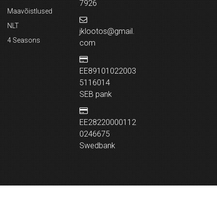
7926
Maavõistlused
NLT
jklootos@gmail.
4 Seasons
com
EE89101022003
5116014
SEB pank
EE28220000112
0246675
Swedbank