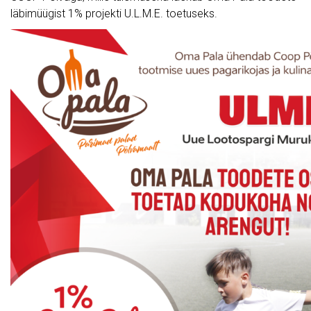
läbimüügist 1% projekti U.L.M.E. toetuseks.