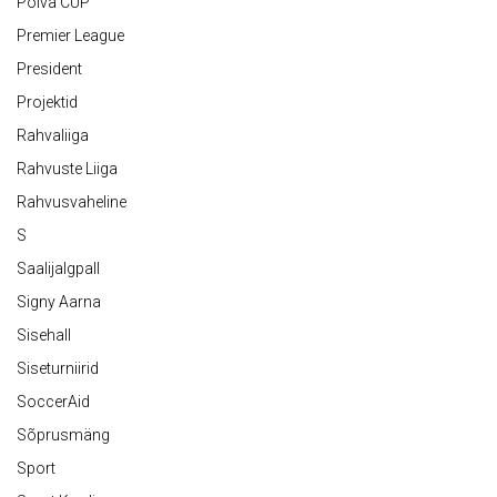
Põlva CUP
Premier League
President
Projektid
Rahvaliiga
Rahvuste Liiga
Rahvusvaheline
S
Saalijalgpall
Signy Aarna
Sisehall
Siseturniirid
SoccerAid
Sõprusmäng
Sport