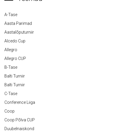
A-Tase
Aasta Parimad
Aastalõputurniir
Alcedo Cup
Allegro
Allegro CUP
B-Tase
Balti Turniir
Balti Turniir
C-Tase
Conference Liiga
Coop
Coop Põlva CUP
Duubelnaiskond