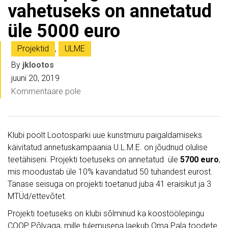
vahetuseks on annetatud
üle 5000 euro
Projektid
,
ULME
By
jklootos
juuni 20, 2019
Kommentaare pole
Klubi poolt Lootosparki uue kunstmuru paigaldamiseks
käivitatud annetuskampaania U.L.M.E. on jõudnud olulise
teetähiseni. Projekti toetuseks on annetatud üle
5700 euro
,
mis moodustab üle 10% kavandatud 50 tuhandest eurost.
Tänase seisuga on projekti toetanud juba 41 eraisikut ja 3
MTÜd/ettevõtet.
Projekti toetuseks on klubi sõlminud ka koostöölepingu
COOP Põlvaga, mille tulemusena laekub Oma Pala toodete