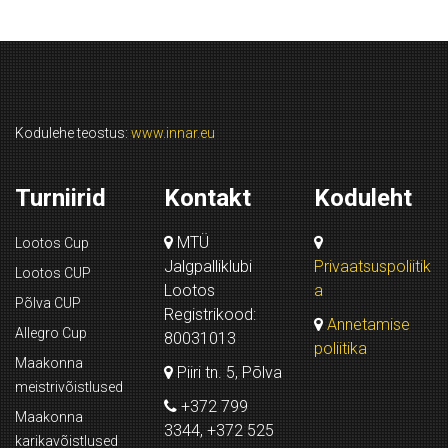
Kodulehe teostus:
www.innar.eu
Turniirid
Kontakt
Koduleht
MTÜ
Lootos Cup
Jalgpalliklubi
Privaatsuspoliitik
Lootos CUP
Lootos
a
Põlva CUP
Registrikood:
Annetamise
Allegro Cup
80031013
poliitika
Maakonna
Piiri tn. 5, Põlva
meistrivõistlused
+372 799
Maakonna
3344, +372 525
karikavõistlused