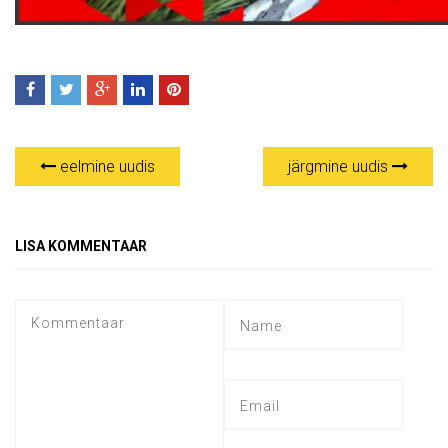
eelmine uudis
järgmine uudis
LISA KOMMENTAAR