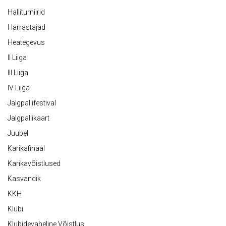
Halliturniirid
Harrastajad
Heategevus
II Liiga
III Liiga
IV Liiga
Jalgpallifestival
Jalgpallikaart
Juubel
Karikafinaal
Karikavõistlused
Kasvandik
KKH
Klubi
Klubidevaheline Võistlus