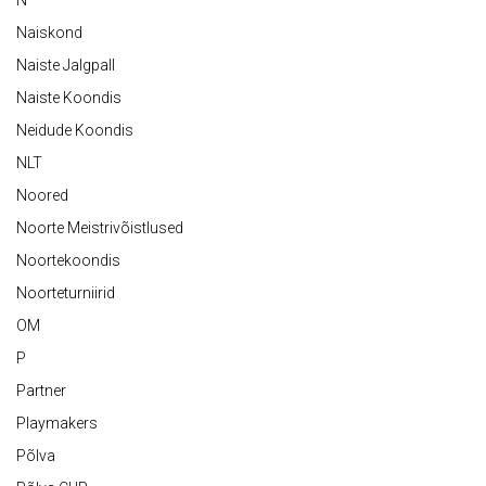
N
Naiskond
Naiste Jalgpall
Naiste Koondis
Neidude Koondis
NLT
Noored
Noorte Meistrivõistlused
Noortekoondis
Noorteturniirid
OM
P
Partner
Playmakers
Põlva