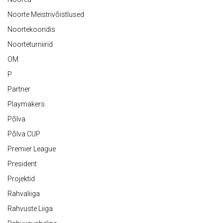
Noorte Meistrivõistlused
Noortekoondis
Noorteturniirid
OM
P
Partner
Playmakers
Põlva
Põlva CUP
Premier League
President
Projektid
Rahvaliiga
Rahvuste Liiga