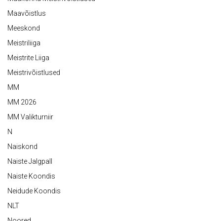
Maavõistlus
Meeskond
Meistriliiga
Meistrite Liiga
Meistrivõistlused
MM
MM 2026
MM Valikturniir
N
Naiskond
Naiste Jalgpall
Naiste Koondis
Neidude Koondis
NLT
Noored