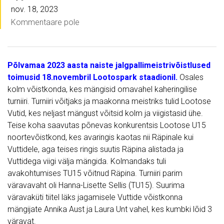
nov. 18, 2023
Kommentaare pole
Põlvamaa 2023 aasta naiste jalgpallimeistrivõistlused
toimusid 18.novembril Lootospark staadionil.
Osales
kolm võistkonda, kes mängisid omavahel kaheringilise
turniiri. Turniiri võitjaks ja maakonna meistriks tulid Lootose
Vutid, kes neljast mängust võitsid kolm ja viigistasid ühe.
Teise koha saavutas põnevas konkurentsis Lootose U15
noortevõistkond, kes avaringis kaotas nii Räpinale kui
Vuttidele, aga teises ringis suutis Räpina alistada ja
Vuttidega viigi välja mängida. Kolmandaks tuli
avakohtumises TU15 võitnud Räpina. Turniiri parim
väravavaht oli Hanna-Lisette Sellis (TU15). Suurima
väravaküti tiitel läks jagamisele Vuttide võistkonna
mängijate Annika Aust ja Laura Unt vahel, kes kumbki lõid 3
väravat.