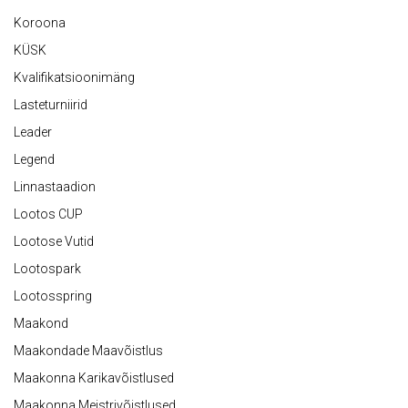
Koroona
KÜSK
Kvalifikatsioonimäng
Lasteturniirid
Leader
Legend
Linnastaadion
Lootos CUP
Lootose Vutid
Lootospark
Lootosspring
Maakond
Maakondade Maavõistlus
Maakonna Karikavõistlused
Maakonna Meistrivõistlused