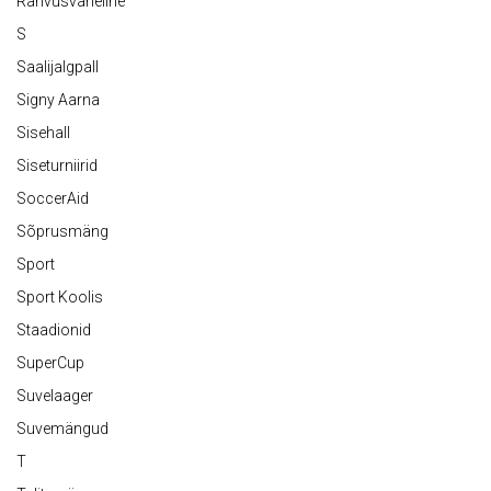
Rahvusvaheline
S
Saalijalgpall
Signy Aarna
Sisehall
Siseturniirid
SoccerAid
Sõprusmäng
Sport
Sport Koolis
Staadionid
SuperCup
Suvelaager
Suvemängud
T