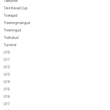
Taliturniir
Tere Kevad Cup
Toetajad
Treeningmängud
Treeningud
Tüdrukud
Turniirid
U10
U11
U12
U13
U14
U15
U16
U17