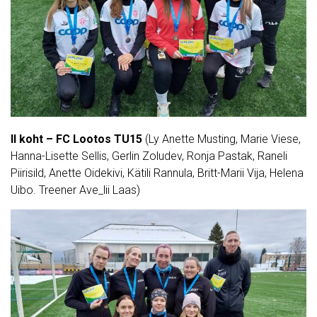
II koht – FC Lootos TU15
(Ly Anette Musting, Marie Viese,
Hanna-Lisette Sellis, Gerlin Zoludev, Ronja Pastak, Raneli
Piirisild, Anette Oidekivi, Kätili Rannula, Britt-Marii Vija, Helena
Uibo. Treener Ave_lii Laas)