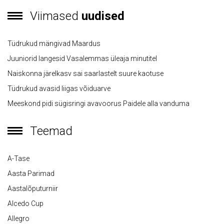
Viimased
uudised
Tüdrukud mängivad Maardus
Juuniorid langesid Vasalemmas üleaja minutitel
Naiskonna järelkasv sai saarlastelt suure kaotuse
Tüdrukud avasid liigas võiduarve
Meeskond pidi sügisringi avavoorus Paidele alla vanduma
Teemad
A-Tase
Aasta Parimad
Aastalõputurniir
Alcedo Cup
Allegro