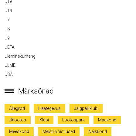
U18
U19
U7
U8
U9
UEFA
Üleminekumäng
ULME
USA
Märksõnad
Allegrod
Heategevus
Jalgpalliklubi
Jklootos
Klubi
Lootospark
Maakond
Meeskond
Meistrivõistlused
Naiskond