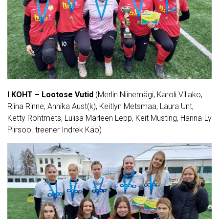
I KOHT – Lootose Vutid
(Merlin Niinemägi, Karoli Villako,
Riina Rinne, Annika Aust(k), Keitlyn Metsmaa, Laura Unt,
Ketty Rohtmets, Luiisa Marleen Lepp, Keit Musting, Hanna-Ly
Piirsoo. treener Indrek Käo)