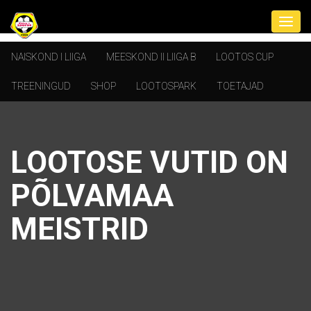
NAISKOND I LIIGA
MEESKOND II LIIGA B
LOOTOS CUP
TREENINGUD
SHOP
LOOTOSPARK
TOETAJAD
LOOTOSE VUTID ON
PÕLVAMAA
MEISTRID