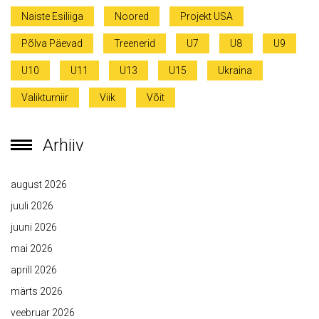
Naiste Esiliiga
Noored
Projekt USA
Põlva Päevad
Treenerid
U7
U8
U9
U10
U11
U13
U15
Ukraina
Valikturniir
Viik
Võit
Arhiiv
august 2026
juuli 2026
juuni 2026
mai 2026
aprill 2026
märts 2026
veebruar 2026