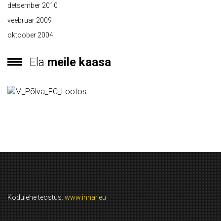
detsember 2010
veebruar 2009
oktoober 2004
Ela
meile kaasa
Kodulehe teostus:
www.innar.eu