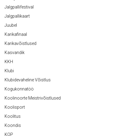
Jalgpallifestival
Jalgpallikaart
Juubel
Karikafinaal
Karikavõistlused
Kasvandik
KKH
Klubi
Klubidevaheline Võistlus
Kogukonnatöö
Koolinoorte Meistrivõistlused
Koolisport
Koolitus
Koondis
KOP