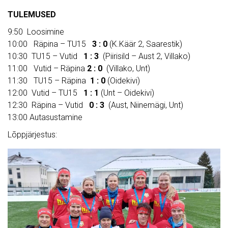
TULEMUSED
9:50 Loosimine
10:00 Räpina – TU15
3 : 0
(K.Käär 2, Saarestik)
10:30 TU15 – Vutid
1 : 3
(Piirisild – Aust 2, Villako)
11:00 Vutid – Räpina
2 : 0
(Villako, Unt)
11:30 TU15 – Räpina
1 : 0
(Oidekivi)
12:00 Vutid – TU15
1 : 1
(Unt – Oidekivi)
12:30 Räpina – Vutid
0 : 3
(Aust, Niinemägi, Unt)
13:00 Autasustamine
Lõppjärjestus: