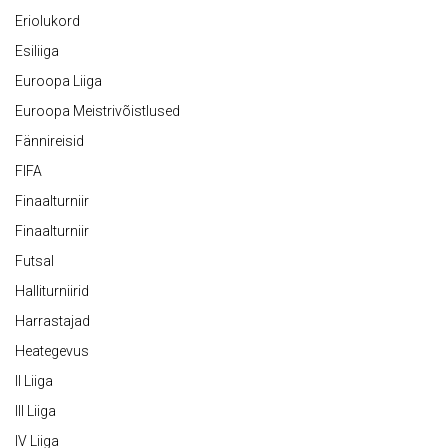
Eriolukord
Esiliiga
Euroopa Liiga
Euroopa Meistrivõistlused
Fännireisid
FIFA
Finaalturniir
Finaalturniir
Futsal
Halliturniirid
Harrastajad
Heategevus
II Liiga
III Liiga
IV Liiga