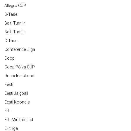
Allegro CUP
B-Tase
Balti Turniir
Balti Turniir
C-Tase
Conference Liiga
Coop
Coop Põlva CUP
Duubelnaiskond
Eesti
Eesti Jalgpall
Eesti Koondis
EJL
EJL Miniturniirid
Eliitliiga