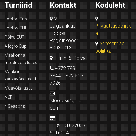
Turniirid
Kontakt
Koduleht
MTÜ
Lootos Cup
Jalgpalliklubi
Privaatsuspoliitik
Lootos CUP
Lootos
a
Põlva CUP
Registrikood:
Annetamise
Allegro Cup
80031013
poliitika
Maakonna
Piiri tn. 5, Põlva
meistrivõistlused
+372 799
Maakonna
3344, +372 525
karikavõistlused
7926
Maavõistlused
NLT
jklootos@gmail.
4 Seasons
com
EE89101022003
5116014