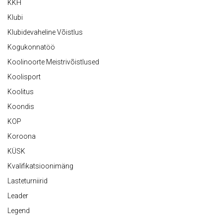
KKH
Klubi
Klubidevaheline Võistlus
Kogukonnatöö
Koolinoorte Meistrivõistlused
Koolisport
Koolitus
Koondis
KOP
Koroona
KÜSK
Kvalifikatsioonimäng
Lasteturniirid
Leader
Legend