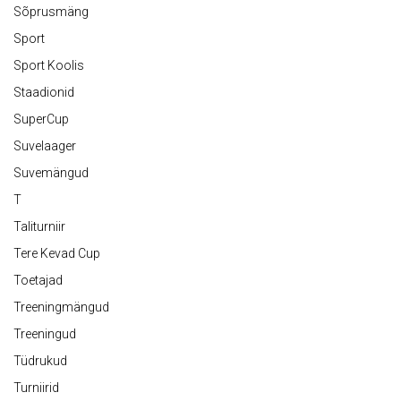
Sõprusmäng
Sport
Sport Koolis
Staadionid
SuperCup
Suvelaager
Suvemängud
T
Taliturniir
Tere Kevad Cup
Toetajad
Treeningmängud
Treeningud
Tüdrukud
Turniirid