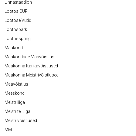
Linnastaadion
Lootos CUP
Lootose Vutid
Lootospark
Lootosspring
Maakond
Maakondade Maavõistlus
Maakonna Karikavõistlused
Maakonna Meistrivõistlused
Maavõistlus
Meeskond
Meistriliiga
Meistrite Liiga
Meistrivõistlused
MM