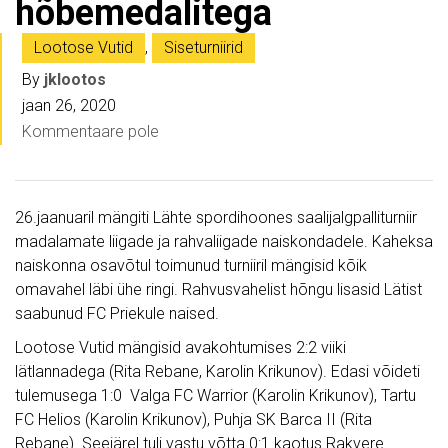
hõbemedalitega
Lootose Vutid
,
Siseturniirid
By
jklootos
jaan 26, 2020
Kommentaare pole
26.jaanuaril mängiti Lähte spordihoones saalijalgpalliturniir
madalamate liigade ja rahvaliigade naiskondadele. Kaheksa
naiskonna osavõtul toimunud turniiril mängisid kõik
omavahel läbi ühe ringi. Rahvusvahelist hõngu lisasid Lätist
saabunud FC Priekule naised.
Lootose Vutid mängisid avakohtumises 2:2 viiki
lätlannadega (Rita Rebane, Karolin Krikunov). Edasi võideti
tulemusega 1:0 Valga FC Warrior (Karolin Krikunov), Tartu
FC Helios (Karolin Krikunov), Puhja SK Barca II (Rita
Rebane). Seejärel tuli vastu võtta 0:1 kaotus Rakvere