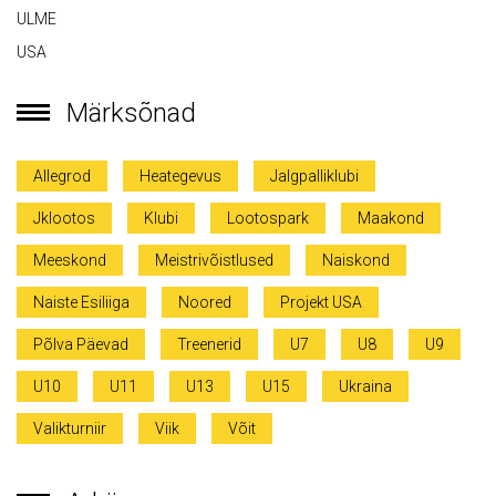
ULME
USA
Märksõnad
Allegrod
Heategevus
Jalgpalliklubi
Jklootos
Klubi
Lootospark
Maakond
Meeskond
Meistrivõistlused
Naiskond
Naiste Esiliiga
Noored
Projekt USA
Põlva Päevad
Treenerid
U7
U8
U9
U10
U11
U13
U15
Ukraina
Valikturniir
Viik
Võit