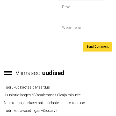
Viimased
uudised
Tüdrukud kaotasid Maardus
Juuniorid langesid Vasalemmas üleaja minutitel
Naiskonna järelkasv sai saarlastelt suure kaotuse
Tüdrukud avasid liigas võiduarve