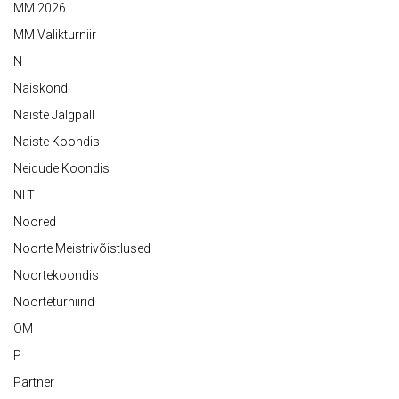
MM 2026
MM Valikturniir
N
Naiskond
Naiste Jalgpall
Naiste Koondis
Neidude Koondis
NLT
Noored
Noorte Meistrivõistlused
Noortekoondis
Noorteturniirid
OM
P
Partner