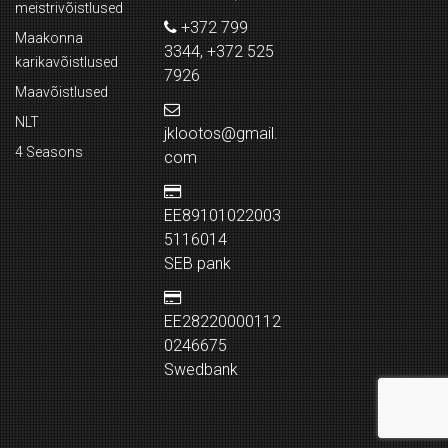
meistrivõistlused
+372 799
Maakonna
3344, +372 525
karikavõistlused
7926
Maavõistlused
NLT
jklootos@gmail.
4 Seasons
com
EE89101022003
5116014
SEB pank
EE28220000112
0246675
Swedbank