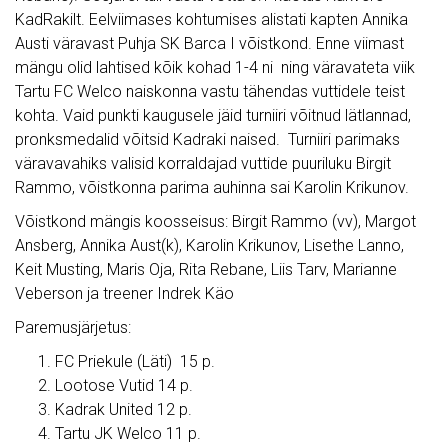
KadRakilt. Eelviimases kohtumises alistati kapten Annika
Austi väravast Puhja SK Barca I võistkond. Enne viimast
mängu olid lahtised kõik kohad 1-4 ni ning väravateta viik
Tartu FC Welco naiskonna vastu tähendas vuttidele teist
kohta. Vaid punkti kaugusele jäid turniiri võitnud lätlannad,
pronksmedalid võitsid Kadraki naised. Turniiri parimaks
väravavahiks valisid korraldajad vuttide puuriluku Birgit
Rammo, võistkonna parima auhinna sai Karolin Krikunov.
Võistkond mängis koosseisus: Birgit Rammo (vv), Margot
Ansberg, Annika Aust(k), Karolin Krikunov, Lisethe Lanno,
Keit Musting, Maris Oja, Rita Rebane, Liis Tarv, Marianne
Veberson ja treener Indrek Käo
Paremusjärjetus:
FC Priekule (Läti) 15 p.
Lootose Vutid 14 p.
Kadrak United 12 p.
Tartu JK Welco 11 p.