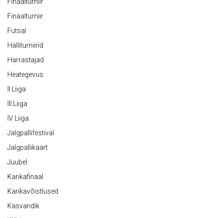
Finaalturniir
Finaalturniir
Futsal
Halliturniirid
Harrastajad
Heategevus
II Liiga
III Liiga
IV Liiga
Jalgpallifestival
Jalgpallikaart
Juubel
Karikafinaal
Karikavõistlused
Kasvandik