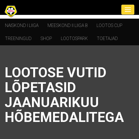
NAISKOND I LIIGA
MEESKOND II LIIGA B
LOOTOS CUP
TREENINGUD
SHOP
LOOTOSPARK
TOETAJAD
LOOTOSE VUTID
LÕPETASID
JAANUARIKUU
HÕBEMEDALITEGA