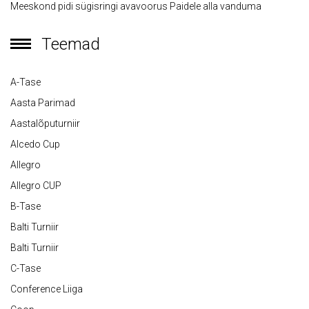
Meeskond pidi sügisringi avavoorus Paidele alla vanduma
Teemad
A-Tase
Aasta Parimad
Aastalõputurniir
Alcedo Cup
Allegro
Allegro CUP
B-Tase
Balti Turniir
Balti Turniir
C-Tase
Conference Liiga