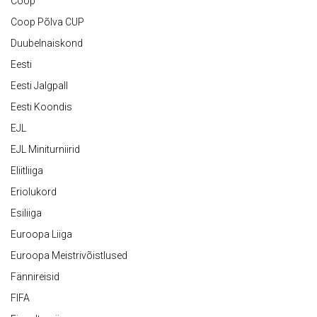
Coop
Coop Põlva CUP
Duubelnaiskond
Eesti
Eesti Jalgpall
Eesti Koondis
EJL
EJL Miniturniirid
Eliitliiga
Eriolukord
Esiliiga
Euroopa Liiga
Euroopa Meistrivõistlused
Fännireisid
FIFA