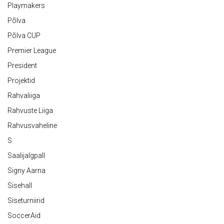
Playmakers
Põlva
Põlva CUP
Premier League
President
Projektid
Rahvaliiga
Rahvuste Liiga
Rahvusvaheline
S
Saalijalgpall
Signy Aarna
Sisehall
Siseturniirid
SoccerAid