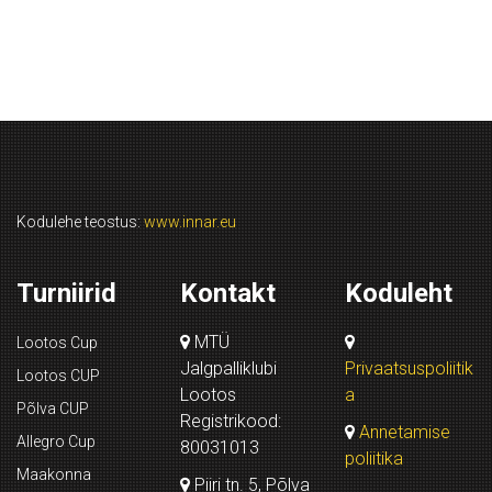
Kodulehe teostus:
www.innar.eu
Turniirid
Kontakt
Koduleht
MTÜ
Lootos Cup
Jalgpalliklubi
Privaatsuspoliitik
Lootos CUP
Lootos
a
Põlva CUP
Registrikood:
Annetamise
Allegro Cup
80031013
poliitika
Maakonna
Piiri tn. 5, Põlva