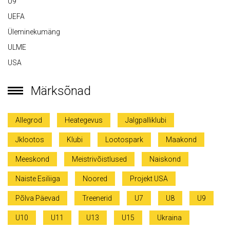
U9
UEFA
Üleminekumäng
ULME
USA
Märksõnad
Allegrod
Heategevus
Jalgpalliklubi
Jklootos
Klubi
Lootospark
Maakond
Meeskond
Meistrivõistlused
Naiskond
Naiste Esiliiga
Noored
Projekt USA
Põlva Päevad
Treenerid
U7
U8
U9
U10
U11
U13
U15
Ukraina