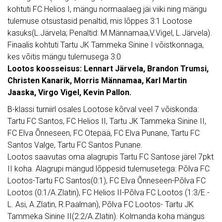
kohtuti FC Helios I, mängu normaalaeg jäi viiki ning mängu
tulemuse otsustasid penaltid, mis lõppes 3:1 Lootose
kasuks(L.Järvela; Penaltid: M.Männamaa,V.Vigel, L.Järvela).
Finaalis kohtuti Tartu JK Tammeka Sinine I võistkonnaga,
kes võitis mängu tulemusega 3:0
Lootos koosseisus: Lennart Järvela, Brandon Trumsi,
Christen Kanarik, Morris Männamaa, Karl Martin
Jaaska, Virgo Vigel, Kevin Pallon.
B-klassi turniirl osales Lootose kõrval veel 7 võiskonda:
Tartu FC Santos, FC Helios II, Tartu JK Tammeka Sinine II,
FC Elva Õnneseen, FC Otepää, FC Elva Punane, Tartu FC
Santos Valge, Tartu FC Santos Punane.
Lootos saavutas oma alagrupis Tartu FC Santose järel 7pkt
II koha. Alagrupi mängud lõppesid tulemusetega: Põlva FC
Lootos-Tartu FC Santos(0:1), FC Elva Õnneseen-Põlva FC
Lootos (0:1/A.Zlatin), FC Helios II-Põlva FC Lootos (1:3/E.-
L. Asi, A.Zlatin, R.Paalman), Põlva FC Lootos- Tartu JK
Tammeka Sinine II(2:2/A.Zlatin). Kolmanda koha mängus