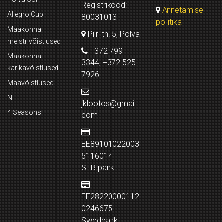
Registrikood:
Annetamise
Allegro Cup
80031013
poliitika
Maakonna
Piiri tn. 5, Põlva
meistrivõistlused
+372 799
Maakonna
3344, +372 525
karikavõistlused
7926
Maavõistlused
NLT
jklootos@gmail.
4 Seasons
com
EE89101022003
5116014
SEB pank
EE28220000112
0246675
Swedbank