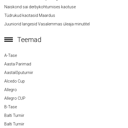
Naiskond sai derbykohtumises kaotuse
Tüdrukud kaotasid Maardus
Juuniorid langesid Vasalemmas üleaja minutitel
Teemad
A-Tase
Aasta Parimad
Aastalõputurniir
Alcedo Cup
Allegro
Allegro CUP
B-Tase
Balti Turniir
Balti Turniir