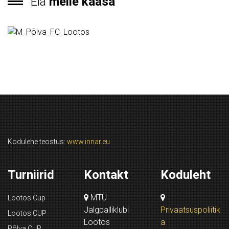
Ela
meile kaasa
Kodulehe teostus:
www.innar.eu
Turniirid
Kontakt
Koduleht
MTÜ
Lootos Cup
Jalgpalliklubi
Privaatsuspoliitik
Lootos CUP
Lootos
a
Põlva CUP