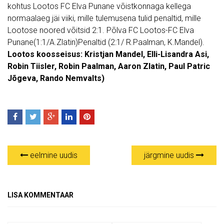
kohtus Lootos FC Elva Punane võistkonnaga kellega
normaalaeg jäi viiki, mille tulemusena tulid penaltid, mille
Lootose noored võitsid 2:1. Põlva FC Lootos-FC Elva
Punane(1:1/A.Zlatin)Penaltid (2:1/ R.Paalman, K.Mandel).
Lootos koosseisus: Kristjan Mandel, Elli-Lisandra Asi,
Robin Tiisler, Robin Paalman, Aaron Zlatin, Paul Patric
Jõgeva, Rando Nemvalts)
eelmine uudis
järgmine uudis
LISA KOMMENTAAR