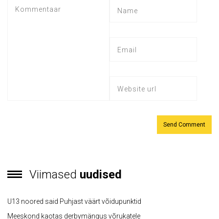
Viimased
uudised
U13 noored said Puhjast väärt võidupunktid
Meeskond kaotas derbymängus võrukatele