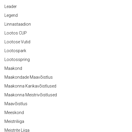
Leader
Legend
Linnastaadion
Lootos CUP
Lootose Vutid
Lootospark
Lootosspring
Maakond
Maakondade Maavõistlus
Maakonna Karikavõistlused
Maakonna Meistrivõistlused
Maavõistlus
Meeskond
Meistriliiga
Meistrite Liiga