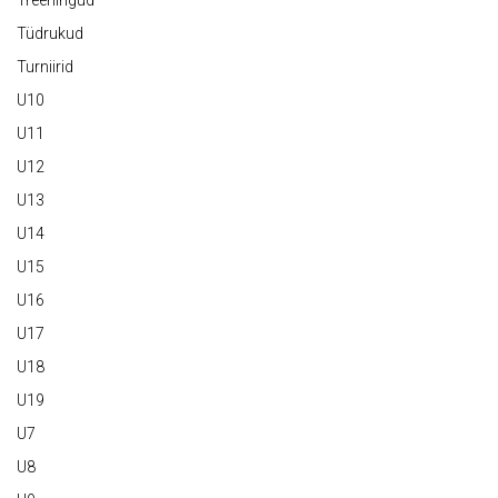
Treeningud
Tüdrukud
Turniirid
U10
U11
U12
U13
U14
U15
U16
U17
U18
U19
U7
U8