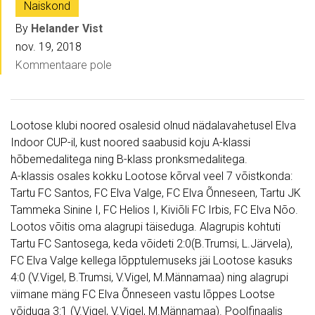
Naiskond
By
Helander Vist
nov. 19, 2018
Kommentaare pole
Lootose klubi noored osalesid olnud nädalavahetusel Elva
Indoor CUP-il, kust noored saabusid koju A-klassi
hõbemedalitega ning B-klass pronksmedalitega.
A-klassis osales kokku Lootose kõrval veel 7 võistkonda:
Tartu FC Santos, FC Elva Valge, FC Elva Õnneseen, Tartu JK
Tammeka Sinine I, FC Helios I, Kiviõli FC Irbis, FC Elva Nõo.
Lootos võitis oma alagrupi täiseduga. Alagrupis kohtuti
Tartu FC Santosega, keda võideti 2:0(B.Trumsi, L.Järvela),
FC Elva Valge kellega lõpptulemuseks jäi Lootose kasuks
4:0 (V.Vigel, B.Trumsi, V.Vigel, M.Männamaa) ning alagrupi
viimane mäng FC Elva Õnneseen vastu lõppes Lootse
võiduga 3:1 (V.Vigel, V.Vigel, M.Männamaa). Poolfinaalis