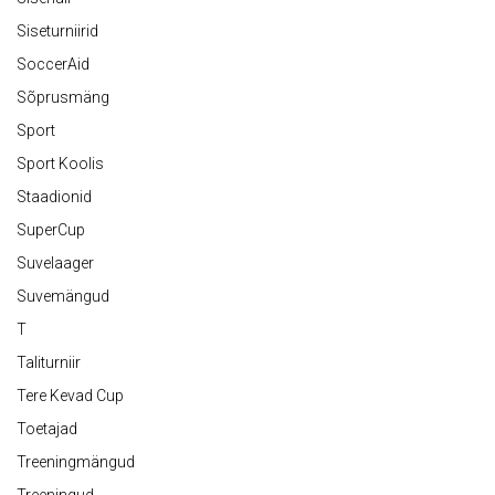
Siseturniirid
SoccerAid
Sõprusmäng
Sport
Sport Koolis
Staadionid
SuperCup
Suvelaager
Suvemängud
T
Taliturniir
Tere Kevad Cup
Toetajad
Treeningmängud