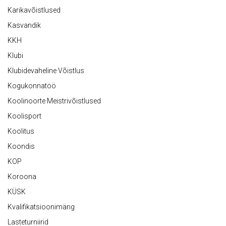
Karikavõistlused
Kasvandik
KKH
Klubi
Klubidevaheline Võistlus
Kogukonnatöö
Koolinoorte Meistrivõistlused
Koolisport
Koolitus
Koondis
KOP
Koroona
KÜSK
Kvalifikatsioonimäng
Lasteturniirid