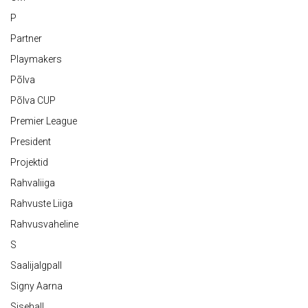
P
Partner
Playmakers
Põlva
Põlva CUP
Premier League
President
Projektid
Rahvaliiga
Rahvuste Liiga
Rahvusvaheline
S
Saalijalgpall
Signy Aarna
Sisehall