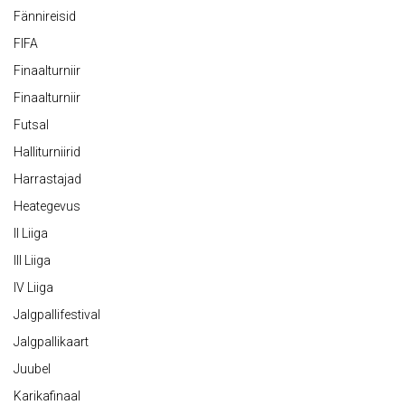
Fännireisid
FIFA
Finaalturniir
Finaalturniir
Futsal
Halliturniirid
Harrastajad
Heategevus
II Liiga
III Liiga
IV Liiga
Jalgpallifestival
Jalgpallikaart
Juubel
Karikafinaal