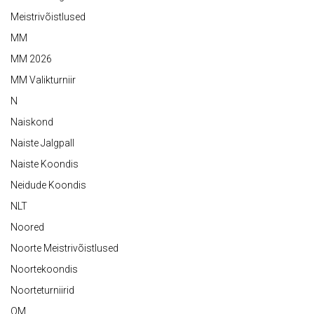
Meistrivõistlused
MM
MM 2026
MM Valikturniir
N
Naiskond
Naiste Jalgpall
Naiste Koondis
Neidude Koondis
NLT
Noored
Noorte Meistrivõistlused
Noortekoondis
Noorteturniirid
OM