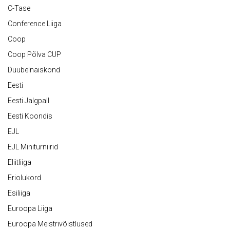
C-Tase
Conference Liiga
Coop
Coop Põlva CUP
Duubelnaiskond
Eesti
Eesti Jalgpall
Eesti Koondis
EJL
EJL Miniturniirid
Eliitliiga
Eriolukord
Esiliiga
Euroopa Liiga
Euroopa Meistrivõistlused