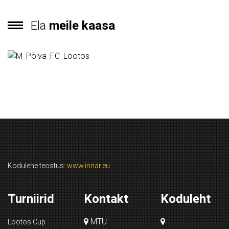
Ela
meile kaasa
Kodulehe teostus:
www.innar.eu
Turniirid
Kontakt
Koduleht
MTÜ
Lootos Cup