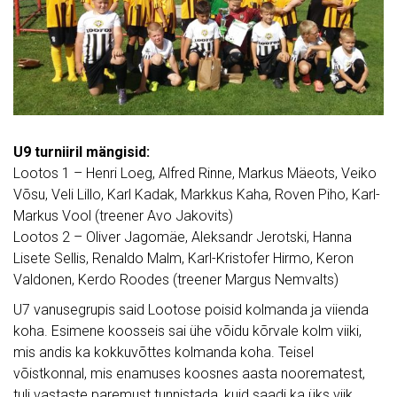
U9 turniiril mängisid:
Lootos 1 – Henri Loeg, Alfred Rinne, Markus Mäeots, Veiko
Võsu, Veli Lillo, Karl Kadak, Markkus Kaha, Roven Piho, Karl-
Markus Vool (treener Avo Jakovits)
Lootos 2 – Oliver Jagomäe, Aleksandr Jerotski, Hanna
Lisete Sellis, Renaldo Malm, Karl-Kristofer Hirmo, Keron
Valdonen, Kerdo Roodes (treener Margus Nemvalts)
U7 vanusegrupis said Lootose poisid kolmanda ja viienda
koha. Esimene koosseis sai ühe võidu kõrvale kolm viiki,
mis andis ka kokkuvõttes kolmanda koha. Teisel
võistkonnal, mis enamuses koosnes aasta noorematest,
tuli vastaste paremust tunnistada, kuid saadi ka üks viik.