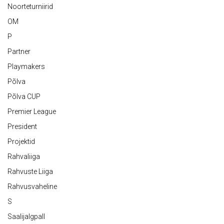
Noorteturniirid
OM
P
Partner
Playmakers
Põlva
Põlva CUP
Premier League
President
Projektid
Rahvaliiga
Rahvuste Liiga
Rahvusvaheline
S
Saalijalgpall