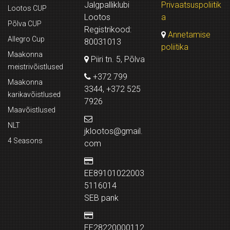
Jalgpalliklubi
Privaatsuspoliitik
Lootos CUP
Lootos
a
Põlva CUP
Registrikood:
Annetamise
Allegro Cup
80031013
poliitika
Maakonna
Piiri tn. 5, Põlva
meistrivõistlused
+372 799
Maakonna
3344, +372 525
karikavõistlused
7926
Maavõistlused
NLT
jklootos@gmail.
4 Seasons
com
EE89101022003
5116014
SEB pank
EE28220000112