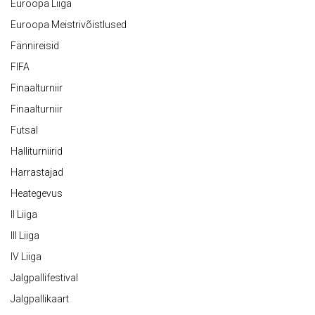
Euroopa Liiga
Euroopa Meistrivõistlused
Fännireisid
FIFA
Finaalturniir
Finaalturniir
Futsal
Halliturniirid
Harrastajad
Heategevus
II Liiga
III Liiga
IV Liiga
Jalgpallifestival
Jalgpallikaart