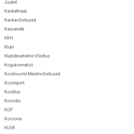
Juubel
Karikafinaal
Karikavõistlused
Kasvandik
KKH
Klubi
Klubidevaheline Võistlus
Kogukonnatöö
Koolinoorte Meistrivõistlused
Koolisport
Koolitus
Koondis
KOP
Koroona
KÜSK