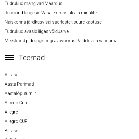
Tüdrukud mängivad Maardus
Juuniorid langesid Vasalemmas üleaja minutitel
Naiskonna järelkasv sai saarlastelt suure kaotuse
Tüdrukud avasid liigas võiduarve
Meeskond pidi sügisringi avavoorus Paidele alla vanduma
Teemad
A-Tase
Aasta Parimad
Aastalõputurniir
Alcedo Cup
Allegro
Allegro CUP
B-Tase