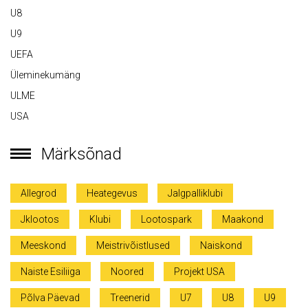
U8
U9
UEFA
Üleminekumäng
ULME
USA
Märksõnad
Allegrod
Heategevus
Jalgpalliklubi
Jklootos
Klubi
Lootospark
Maakond
Meeskond
Meistrivõistlused
Naiskond
Naiste Esiliiga
Noored
Projekt USA
Põlva Päevad
Treenerid
U7
U8
U9