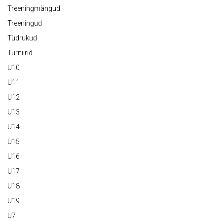
Treeningmängud
Treeningud
Tüdrukud
Turniirid
U10
U11
U12
U13
U14
U15
U16
U17
U18
U19
U7