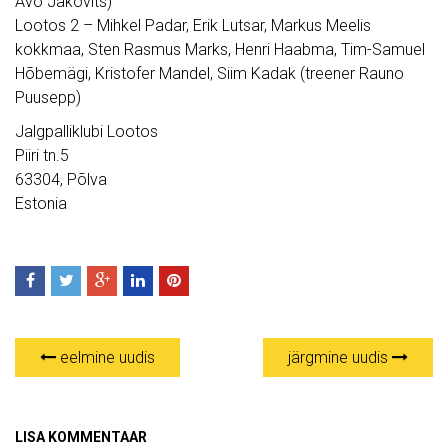
Avo Jakovits)
Lootos 2 – Mihkel Padar, Erik Lutsar, Markus Meelis
kokkmaa, Sten Rasmus Marks, Henri Haabma, Tim-Samuel
Hõbemägi, Kristofer Mandel, Siim Kadak (treener Rauno
Puusepp)
Jalgpalliklubi Lootos
Piiri tn.5
63304, Põlva
Estonia
eelmine uudis
järgmine uudis
LISA KOMMENTAAR