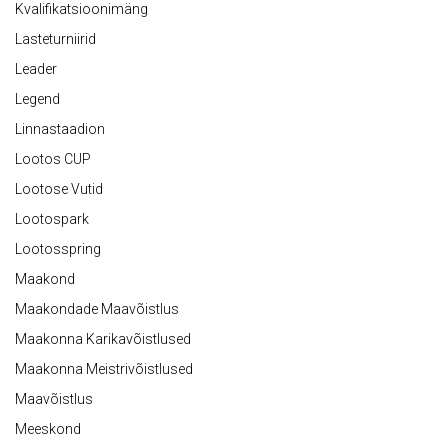
Kvalifikatsioonimäng
Lasteturniirid
Leader
Legend
Linnastaadion
Lootos CUP
Lootose Vutid
Lootospark
Lootosspring
Maakond
Maakondade Maavõistlus
Maakonna Karikavõistlused
Maakonna Meistrivõistlused
Maavõistlus
Meeskond