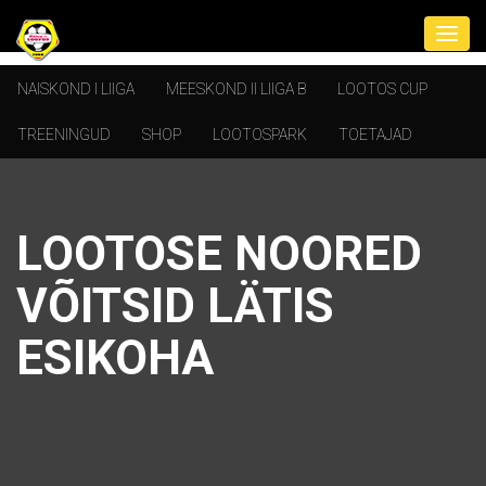
NAISKOND I LIIGA
MEESKOND II LIIGA B
LOOTOS CUP
TREENINGUD
SHOP
LOOTOSPARK
TOETAJAD
LOOTOSE NOORED
VÕITSID LÄTIS
ESIKOHA