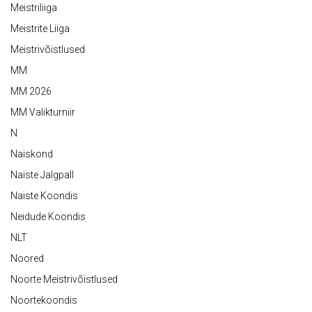
Meistriliiga
Meistrite Liiga
Meistrivõistlused
MM
MM 2026
MM Valikturniir
N
Naiskond
Naiste Jalgpall
Naiste Koondis
Neidude Koondis
NLT
Noored
Noorte Meistrivõistlused
Noortekoondis