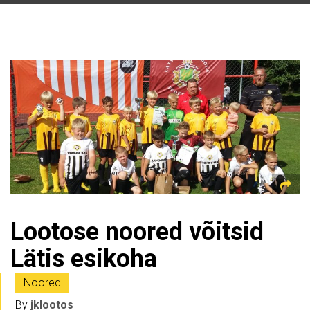
Lootose noored võitsid
Lätis esikoha
Noored
By
jklootos