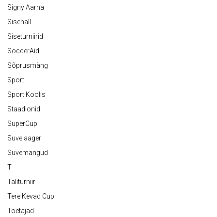
Signy Aarna
Sisehall
Siseturniirid
SoccerAid
Sõprusmäng
Sport
Sport Koolis
Staadionid
SuperCup
Suvelaager
Suvemängud
T
Taliturniir
Tere Kevad Cup
Toetajad