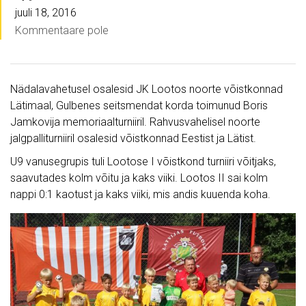
juuli 18, 2016
Kommentaare pole
Nädalavahetusel osalesid JK Lootos noorte võistkonnad
Lätimaal, Gulbenes seitsmendat korda toimunud Boris
Jamkovija memoriaalturniiril. Rahvusvahelisel noorte
jalgpalliturniiril osalesid võistkonnad Eestist ja Lätist.
U9 vanusegrupis tuli Lootose I võistkond turniiri võitjaks,
saavutades kolm võitu ja kaks viiki. Lootos II sai kolm
nappi 0:1 kaotust ja kaks viiki, mis andis kuuenda koha.