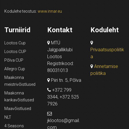
Kodulehe teostus:
www.innar.eu
Turniirid
Kontakt
Koduleht
MTÜ
Lootos Cup
Jalgpalliklubi
Privaatsuspoliitik
Lootos CUP
Lootos
a
Põlva CUP
Registrikood:
Annetamise
Allegro Cup
80031013
poliitika
Maakonna
Piiri tn. 5, Põlva
meistrivõistlused
+372 799
Maakonna
3344, +372 525
karikavõistlused
7926
Maavõistlused
NLT
jklootos@gmail.
4 Seasons
com