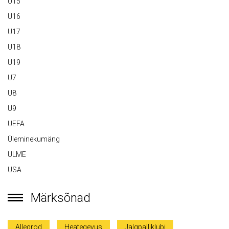
U15
U16
U17
U18
U19
U7
U8
U9
UEFA
Üleminekumäng
ULME
USA
Märksõnad
Allegrod
Heategevus
Jalgpalliklubi