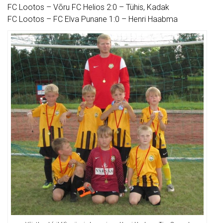
FC Lootos – Võru FC Helios 2:0 – Tühis, Kadak
FC Lootos – FC Elva Punane 1:0 – Henri Haabma