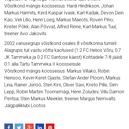
Võistkond mängis koosseisus: Hardi Hindrikson, Johan
Markus Härmits, Kerd Kaspar Ivask, Karl Kadak, Devon Dein
Käo, Veli Lillo, Henri Loeg, Markus Mäeots, Roven Piho,
Krister Põkk, Alari Põvvat, Alfred Rinne, Karl-Markus Tuul,
treener Avo Jakovits
2002 vanusegrupi võistkond osales 8 võistkonna turniiril.
Alagrupis tuli vastu võtta kaotused (1:2 FC Helios Võru, 0:7
JK Tammeka ja 0:2 FC Santose käest) Kohtadele 7-8 jäädi
0:1 alla Tartu Tammeka II koosseisule.
Võistkond mängis koosseisus: Markus Villako, Robin
Heinsoo, Kevin-Keret Ojaste, Stefan-Ander Ploom, Markus
Lina, Rainer Jüriöö, Sten Kirs, Oliver Savi, Kristo Pille, Siim
Lepp, Robin Marten Toomemägi, Henri Zoludev, Villu Damon
Pentsa, Sten Markus Meekler, treener Margus Nemvalts.
Jalgpalliklubi Lootos