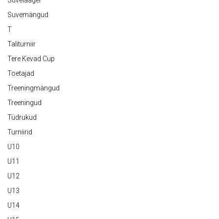
Suvemängud
T
Taliturniir
Tere Kevad Cup
Toetajad
Treeningmängud
Treeningud
Tüdrukud
Turniirid
U10
U11
U12
U13
U14