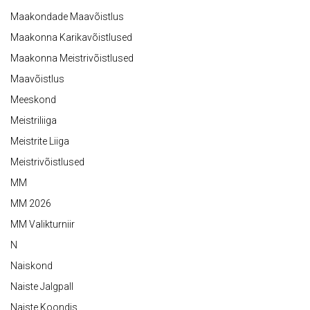
Maakondade Maavõistlus
Maakonna Karikavõistlused
Maakonna Meistrivõistlused
Maavõistlus
Meeskond
Meistriliiga
Meistrite Liiga
Meistrivõistlused
MM
MM 2026
MM Valikturniir
N
Naiskond
Naiste Jalgpall
Naiste Koondis