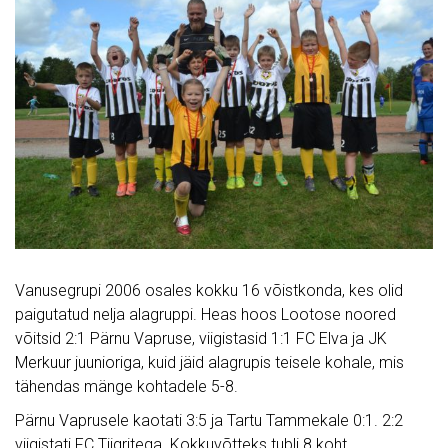
Vanusegrupi 2006 osales kokku 16 võistkonda, kes olid
paigutatud nelja alagruppi. Heas hoos Lootose noored
võitsid 2:1 Pärnu Vapruse, viigistasid 1:1 FC Elva ja JK
Merkuur juunioriga, kuid jäid alagrupis teisele kohale, mis
tähendas mänge kohtadele 5-8.
Pärnu Vaprusele kaotati 3:5 ja Tartu Tammekale 0:1. 2:2
viigistati FC Tiigritega. Kokkuvõtteks tubli 8.koht.