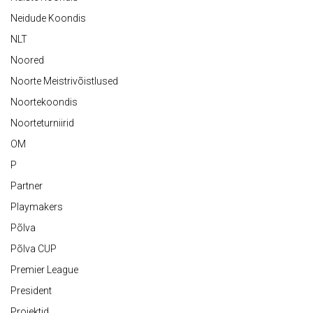
Neidude Koondis
NLT
Noored
Noorte Meistrivõistlused
Noortekoondis
Noorteturniirid
OM
P
Partner
Playmakers
Põlva
Põlva CUP
Premier League
President
Projektid