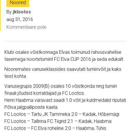
Noored
By
jklootos
aug 31, 2016
Kommentaare pole
Klubi osales võistkonnaga Elvas toimunud rahvusvahelise
tasemega noorteturniiril FC Elva CUP 2016 ja seda edukalt.
Nooremates vanuseklassides saavutati turniirivõit ja kaks
teist kohta.
Vanusegrupis 2009(B) osales 10 võistkonda ning turniiri
finaali jõudsid korraldajad ja FC Lootos.
Henri Haabma väravast saadi 1:0 võit ja kuldmedalid riputati
Põlva jalgpallipoiste kaela.
FC Lootos – Tartu JK Tammeka 2:0 – Kadak, Hõbemägi
FC Lootos – Tallinna FC Tiigrid 2:1 – Kadak, Haabma
FC Lootos – FC Elva roheline 2:0 – Haabma, Tühis