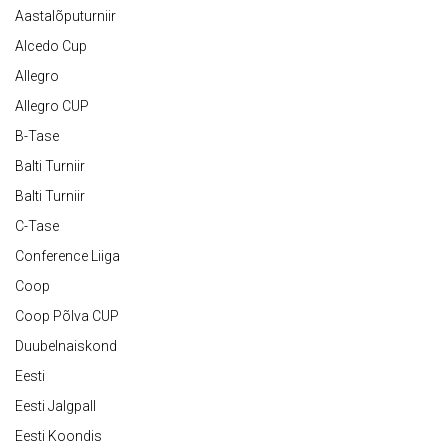
Aastalõputurniir
Alcedo Cup
Allegro
Allegro CUP
B-Tase
Balti Turniir
Balti Turniir
C-Tase
Conference Liiga
Coop
Coop Põlva CUP
Duubelnaiskond
Eesti
Eesti Jalgpall
Eesti Koondis