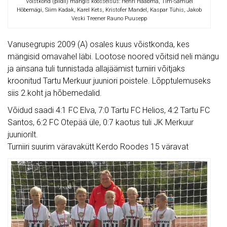
Võistkond (pildil) mängis koosseisus: Henri Haabma, Tim-Samuel
Hõbemägi, Siim Kadak, Karel Kets, Kristofer Mandel, Kaspar Tühis, Jakob
Veski Treener Rauno Puusepp
Vanusegrupis 2009 (A) osales kuus võistkonda, kes
mängisid omavahel läbi. Lootose noored võitsid neli mängu
ja ainsana tuli tunnistada allajäämist turniiri võitjaks
kroonitud Tartu Merkuur juuniori poistele. Lõpptulemuseks
siis 2.koht ja hõbemedalid.
Võidud saadi 4:1 FC Elva, 7:0 Tartu FC Helios, 4:2 Tartu FC
Santos, 6:2 FC Otepää üle, 0:7 kaotus tuli JK Merkuur
juuniorilt.
Turniiri suurim väravakütt Kerdo Roodes 15 väravat