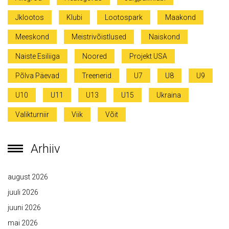
Jklootos
Klubi
Lootospark
Maakond
Meeskond
Meistrivõistlused
Naiskond
Naiste Esiliiga
Noored
Projekt USA
Põlva Päevad
Treenerid
U7
U8
U9
U10
U11
U13
U15
Ukraina
Valikturniir
Viik
Võit
Arhiiv
august 2026
juuli 2026
juuni 2026
mai 2026