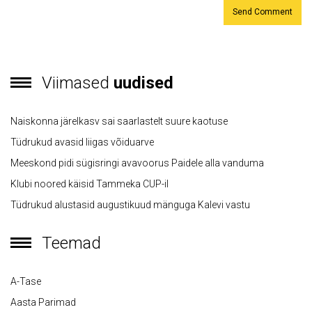
Viimased
uudised
Naiskonna järelkasv sai saarlastelt suure kaotuse
Tüdrukud avasid liigas võiduarve
Meeskond pidi sügisringi avavoorus Paidele alla vanduma
Klubi noored käisid Tammeka CUP-il
Tüdrukud alustasid augustikuud mänguga Kalevi vastu
Teemad
A-Tase
Aasta Parimad