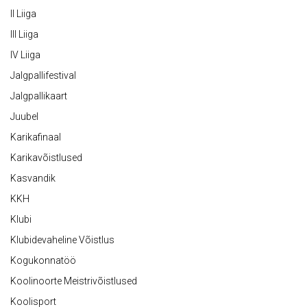
II Liiga
III Liiga
IV Liiga
Jalgpallifestival
Jalgpallikaart
Juubel
Karikafinaal
Karikavõistlused
Kasvandik
KKH
Klubi
Klubidevaheline Võistlus
Kogukonnatöö
Koolinoorte Meistrivõistlused
Koolisport