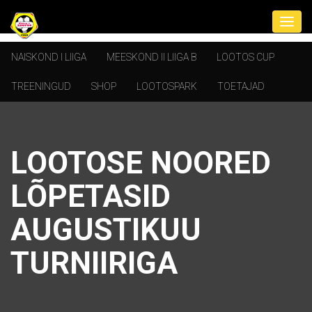
NAISKOND I LIIGA
MEESKOND II LIIGA B
LOOTOS CUP
TREENINGUD
SHOP
LOOTOSPARK
TOETAJAD
LOOTOSE NOORED
LÕPETASID
AUGUSTIKUU
TURNIIRIGA