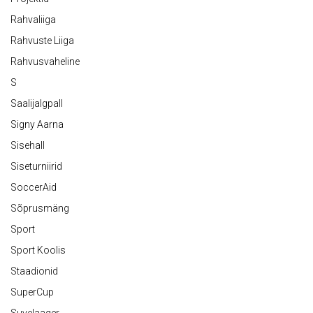
Rahvaliiga
Rahvuste Liiga
Rahvusvaheline
S
Saalijalgpall
Signy Aarna
Sisehall
Siseturniirid
SoccerAid
Sõprusmäng
Sport
Sport Koolis
Staadionid
SuperCup
Suvelaager