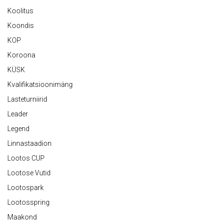
Koolitus
Koondis
KOP
Koroona
KÜSK
Kvalifikatsioonimäng
Lasteturniirid
Leader
Legend
Linnastaadion
Lootos CUP
Lootose Vutid
Lootospark
Lootosspring
Maakond