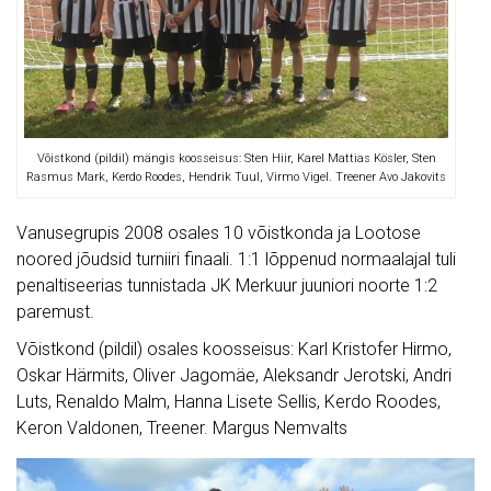
Võistkond (pildil) mängis koosseisus: Sten Hiir, Karel Mattias Kösler, Sten
Rasmus Mark, Kerdo Roodes, Hendrik Tuul, Virmo Vigel. Treener Avo Jakovits
Vanusegrupis 2008 osales 10 võistkonda ja Lootose
noored jõudsid turniiri finaali. 1:1 lõppenud normaalajal tuli
penaltiseerias tunnistada JK Merkuur juuniori noorte 1:2
paremust.
Võistkond (pildil) osales koosseisus: Karl Kristofer Hirmo,
Oskar Härmits, Oliver Jagomäe, Aleksandr Jerotski, Andri
Luts, Renaldo Malm, Hanna Lisete Sellis, Kerdo Roodes,
Keron Valdonen, Treener. Margus Nemvalts