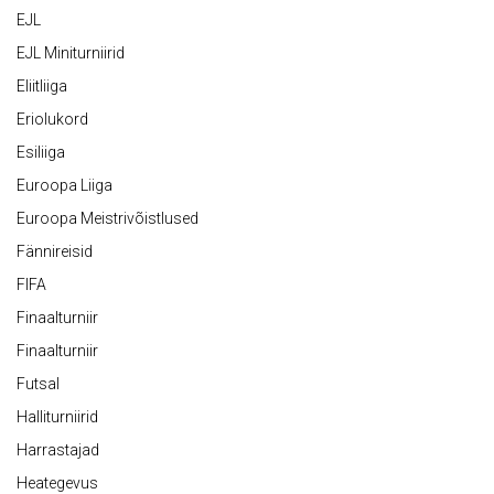
EJL
EJL Miniturniirid
Eliitliiga
Eriolukord
Esiliiga
Euroopa Liiga
Euroopa Meistrivõistlused
Fännireisid
FIFA
Finaalturniir
Finaalturniir
Futsal
Halliturniirid
Harrastajad
Heategevus