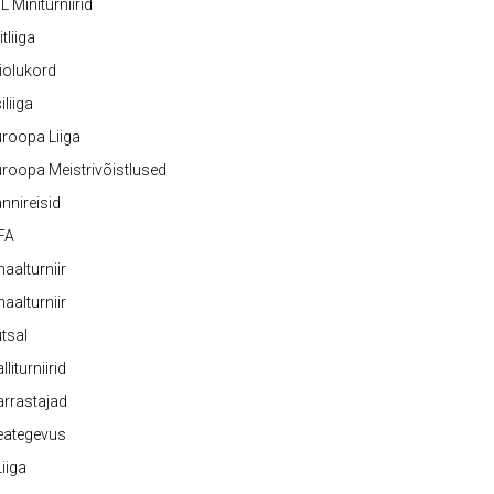
L Miniturniirid
itliiga
iolukord
iliiga
roopa Liiga
roopa Meistrivõistlused
nnireisid
FA
naalturniir
naalturniir
tsal
lliturniirid
rrastajad
eategevus
 Liiga