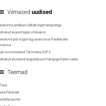
Viimased
uudised
iskonna järelkasv jätkab liigamängudega
drukud avasid liigas võiduarve
eskond pidi sügisringi avavoorus Paidele alla
anduma
ubi noored käisid Tammeka CUP-il
drukud alustasid augustikuud mänguga Kalevi vastu
Teemad
-Tase
asta Parimad
stalõputurniir