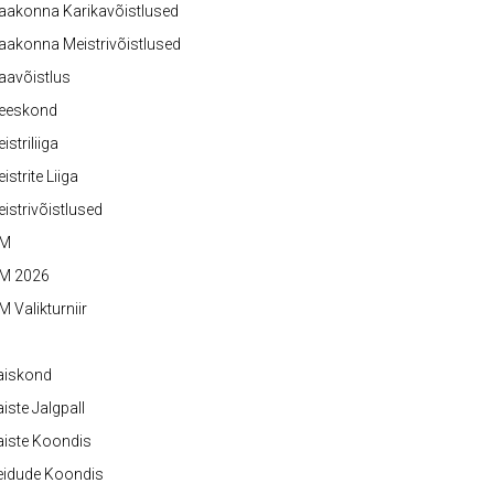
aakonna Karikavõistlused
akonna Meistrivõistlused
aavõistlus
eeskond
istriliiga
istrite Liiga
istrivõistlused
M
M 2026
 Valikturniir
aiskond
iste Jalgpall
iste Koondis
eidude Koondis