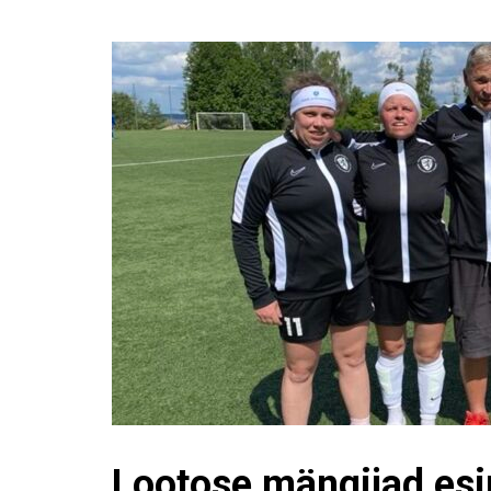
Lootose mängijad esi