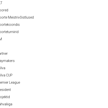
LT
oored
orte Meistrivõistlused
oortekoondis
orteturniirid
M
rtner
laymakers
õlva
õlva CUP
emier League
esident
ojektid
hvaliiga