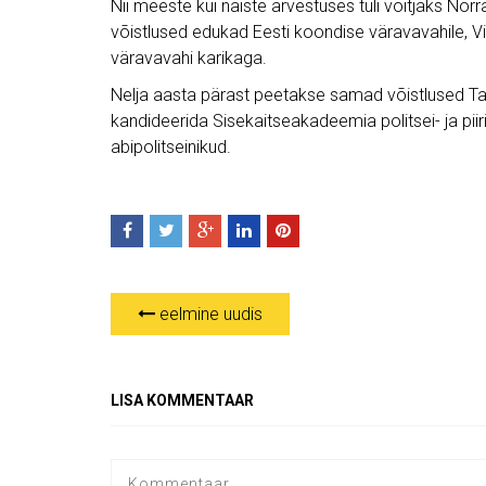
Nii meeste kui naiste arvestuses tuli võitjaks Norra
võistlused edukad Eesti koondise väravavahile, Vi
väravavahi karikaga.
Nelja aasta pärast peetakse samad võistlused Taa
kandideerida Sisekaitseakadeemia politsei- ja piiri
abipolitseinikud.
eelmine uudis
LISA KOMMENTAAR