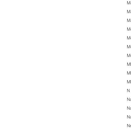
M
Ma
M
M
Me
Me
Me
M
M
MM
N
N
Na
Na
N