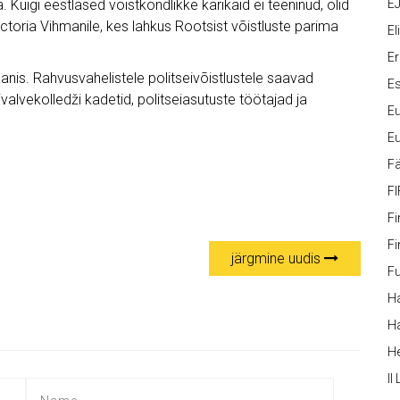
. Kuigi eestlased võistkondlikke karikaid ei teeninud, olid
EJ
ctoria Vihmanile, kes lahkus Rootsist võistluste parima
Eli
Er
nis. Rahvusvahelistele politseivõistlustele saavad
Es
valvekolledži kadetid, politseiasutuste töötajad ja
Eu
Eu
Fä
FI
Fi
Fi
järgmine uudis
Fu
Ha
Ha
H
II