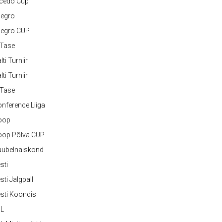
lcedo Cup
legro
legro CUP
-Tase
lti Turniir
lti Turniir
-Tase
nference Liiga
oop
oop Põlva CUP
uubelnaiskond
sti
sti Jalgpall
sti Koondis
JL