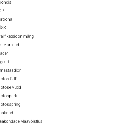
oondis
OP
oroona
ÜSK
alifikatsioonimäng
steturniirid
ader
egend
nnastaadion
ootos CUP
otose Vutid
ootospark
ootosspring
aakond
aakondade Maavõistlus