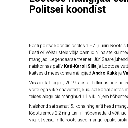
Politsei koondist
Eesti politseikoondis osales 1.–7. juunini Rootsis 
Eesti oli võistlustele välja pannud nii naiste ku
mängijad. Legendaarse treeneri Jüri Saare juhenda
naiskonnas palliv
Kati-Karoli Silla
ja Lootose vut
kaitsesid meeskonna mängijad
Andre Kukk
ja
Va
Viis aastat tagasi, 2019. aastal Tallinnas peetud e
võite ega viike saavutada, kuid sel korral alistas
teises alagrupis mänginud 1:1 viiki hiljem hõbem
Naiskond sai samuti 5. koha ning eriti head mäng
lõpptulemus 2:2 ning turniiril hõbemedalid võitnu
viigilist seisu, mille rootslased mängu lõpuks siis