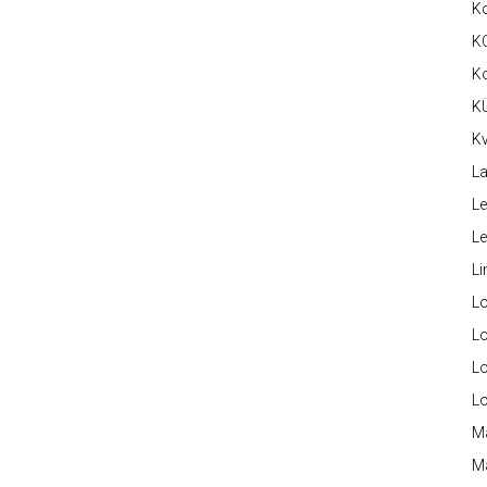
K
K
K
K
Kv
La
Le
L
Li
L
Lo
L
L
M
M