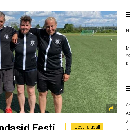
Na
Tü
Me
v
Kl
Tü
A
A
Aa
ndasid Eesti
Eesti jalgpall