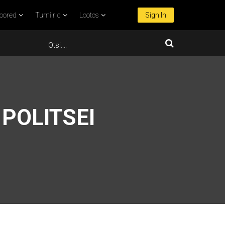
oored
Turniirid
Lootos
Sign In
POLITSEI