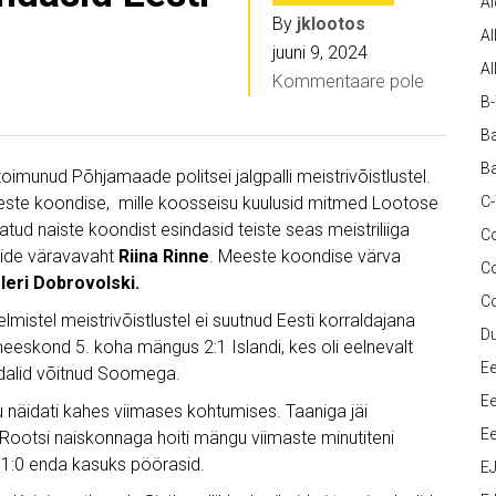
A
By
jklootos
Al
juuni 9, 2024
Al
Kommentaare pole
B
Ba
Ba
toimunud Põhjamaade politsei jalgpalli meistrivõistlustel.
i meeste koondise, mille koosseisu kuulusid mitmed Lootose
C
tud naiste koondist esindasid teiste seas meistriliiga
Co
tide väravavaht
Riina Rinne
. Meeste koondise värva
C
leri Dobrovolski.
C
elmistel meistrivõistlustel ei suutnud Eesti korraldajana
D
 meeskond 5. koha mängus 2:1 Islandi, kes oli eelnevalt
Ee
edalid võitnud Soomega.
Ee
u näidati kahes viimases kohtumises. Taaniga jäi
Ee
d Rootsi naiskonnaga hoiti mängu viimaste minutiteni
ki 1:0 enda kasuks pöörasid.
E