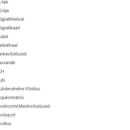
 Liiga
 Liiga
lgpallifestival
lgpallikaart
ubel
rikafinaal
rikavõistlused
asvandik
KH
ubi
ubidevaheline Võistlus
ogukonnatöö
olinoorte Meistrivõistlused
olisport
olitus