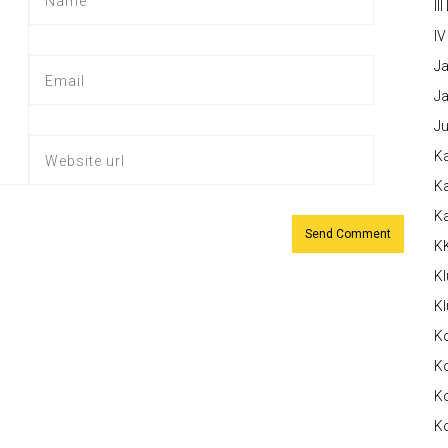
III
IV
Ja
Ja
Ju
Ka
Ka
K
K
Kl
Kl
K
Ko
Ko
Ko