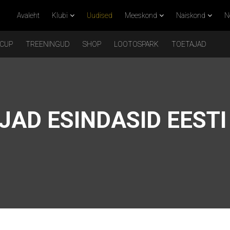
Avaleht
Klubi
Uudised
Meeskond
Naiskond
N
 CUP
TREENINGUD
SHOP
LOOTOSPARK
TOETAJAD
AD ESINDASID EESTI 