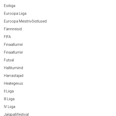
Esiliiga
Euroopa Liiga
Euroopa Meistrivõistlused
Fännireisid
FIFA
Finaalturniir
Finaalturniir
Futsal
Halliturniirid
Harrastajad
Heategevus
II Liiga
III Liiga
IV Liiga
Jalgpallifestival