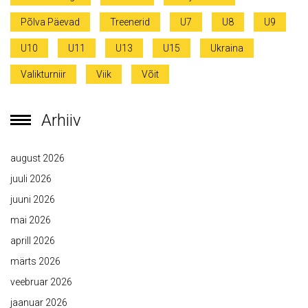
Põlva Päevad
Treenerid
U7
U8
U9
U10
U11
U13
U15
Ukraina
Valikturniir
Viik
Võit
Arhiiv
august 2026
juuli 2026
juuni 2026
mai 2026
aprill 2026
märts 2026
veebruar 2026
jaanuar 2026