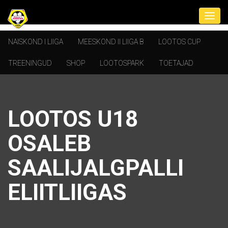
NAISKOND I LIIGA
MEESKOND II LIIGA B
LOOTOS CUP
TREENINGUD
SHOP
LOOTOSPARK
TOETAJAD
LOOTOS U18
OSALEB
SAALIJALGPALLI
ELIITLIIGAS