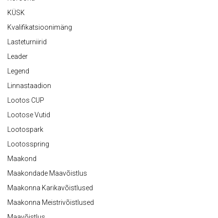
KÜSK
Kvalifikatsioonimäng
Lasteturniirid
Leader
Legend
Linnastaadion
Lootos CUP
Lootose Vutid
Lootospark
Lootosspring
Maakond
Maakondade Maavõistlus
Maakonna Karikavõistlused
Maakonna Meistrivõistlused
Maavõistlus