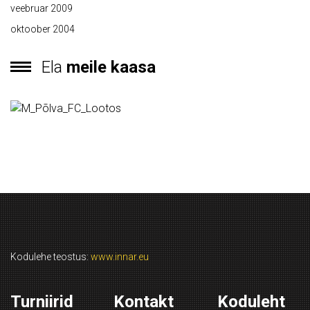
veebruar 2009
oktoober 2004
Ela
meile kaasa
Kodulehe teostus:
www.innar.eu
Turniirid
Kontakt
Koduleht