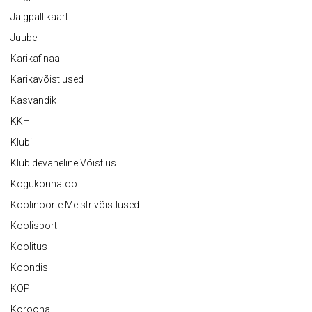
Jalgpallikaart
Juubel
Karikafinaal
Karikavõistlused
Kasvandik
KKH
Klubi
Klubidevaheline Võistlus
Kogukonnatöö
Koolinoorte Meistrivõistlused
Koolisport
Koolitus
Koondis
KOP
Koroona