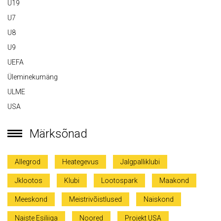
U19
U7
U8
U9
UEFA
Üleminekumäng
ULME
USA
Märksõnad
Allegrod
Heategevus
Jalgpalliklubi
Jklootos
Klubi
Lootospark
Maakond
Meeskond
Meistrivõistlused
Naiskond
Naiste Esiliiga
Noored
Projekt USA