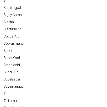
S
Saalijalgpall
Signy Aarna
Sisehall
Siseturniirid
SoccerAid
Sõprusmäng
Sport
Sport Koolis
Staadionid
SuperCup
Suvelaager
Suvemängud
T
Taliturniir