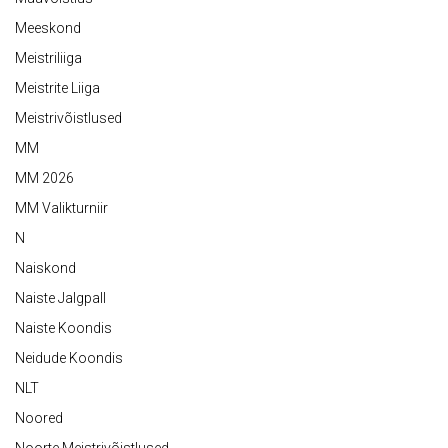
Meeskond
Meistriliiga
Meistrite Liiga
Meistrivõistlused
MM
MM 2026
MM Valikturniir
N
Naiskond
Naiste Jalgpall
Naiste Koondis
Neidude Koondis
NLT
Noored