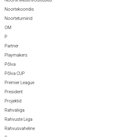
Noorte Meistrivõistlused
Noortekoondis
Noorteturniirid
OM
P
Partner
Playmakers
Põlva
Põlva CUP
Premier League
President
Projektid
Rahvaliiga
Rahvuste Liiga
Rahvusvaheline