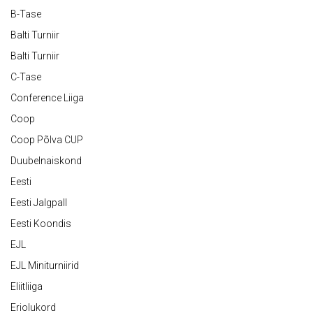
B-Tase
Balti Turniir
Balti Turniir
C-Tase
Conference Liiga
Coop
Coop Põlva CUP
Duubelnaiskond
Eesti
Eesti Jalgpall
Eesti Koondis
EJL
EJL Miniturniirid
Eliitliiga
Eriolukord