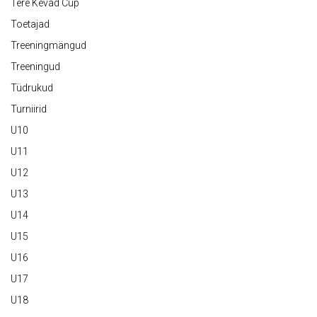
Tere Kevad Cup
Toetajad
Treeningmängud
Treeningud
Tüdrukud
Turniirid
U10
U11
U12
U13
U14
U15
U16
U17
U18