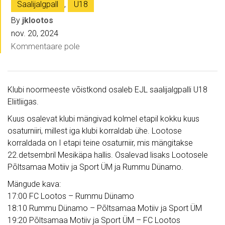
Saalijalgpall
,
U18
By
jklootos
nov. 20, 2024
Kommentaare pole
Klubi noormeeste võistkond osaleb EJL saalijalgpalli U18
Eliitliigas.
Kuus osalevat klubi mängivad kolmel etapil kokku kuus
osaturniiri, millest iga klubi korraldab ühe. Lootose
korraldada on I etapi teine osaturniir, mis mängitakse
22.detsembril Mesikäpa hallis. Osalevad lisaks Lootosele
Põltsamaa Motiiv ja Sport ÜM ja Rummu Dünamo.
Mängude kava:
17:00 FC Lootos – Rummu Dünamo
18:10 Rummu Dünamo – Põltsamaa Motiiv ja Sport ÜM
19:20 Põltsamaa Motiiv ja Sport ÜM – FC Lootos