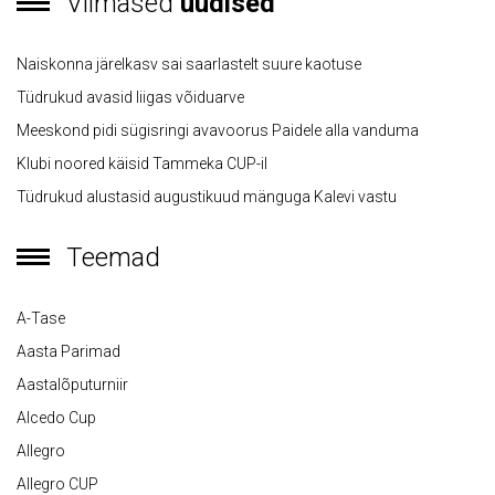
Viimased
uudised
Naiskonna järelkasv sai saarlastelt suure kaotuse
Tüdrukud avasid liigas võiduarve
Meeskond pidi sügisringi avavoorus Paidele alla vanduma
Klubi noored käisid Tammeka CUP-il
Tüdrukud alustasid augustikuud mänguga Kalevi vastu
Teemad
A-Tase
Aasta Parimad
Aastalõputurniir
Alcedo Cup
Allegro
Allegro CUP