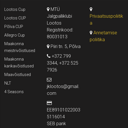
MTÜ
Lootos Cup
Jalgpalliklubi
Privaatsuspoliitik
Lootos CUP
Lootos
a
Põlva CUP
Registrikood:
Annetamise
Allegro Cup
80031013
poliitika
Maakonna
Piiri tn. 5, Põlva
meistrivõistlused
+372 799
Maakonna
3344, +372 525
karikavõistlused
7926
Maavõistlused
NLT
jklootos@gmail.
4 Seasons
com
EE89101022003
5116014
SEB pank