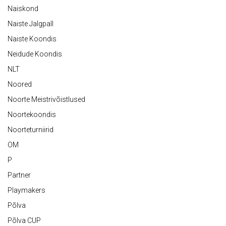
Naiskond
Naiste Jalgpall
Naiste Koondis
Neidude Koondis
NLT
Noored
Noorte Meistrivõistlused
Noortekoondis
Noorteturniirid
OM
P
Partner
Playmakers
Põlva
Põlva CUP