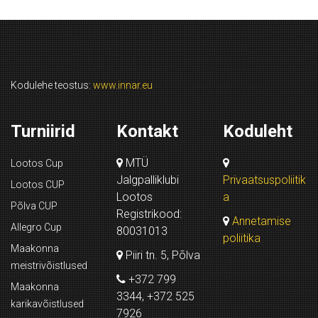
Kodulehe teostus:
www.innar.eu
Turniirid
Kontakt
Koduleht
MTÜ
Lootos Cup
Jalgpalliklubi
Privaatsuspoliitik
Lootos CUP
Lootos
a
Põlva CUP
Registrikood:
Annetamise
Allegro Cup
80031013
poliitika
Maakonna
Piiri tn. 5, Põlva
meistrivõistlused
+372 799
Maakonna
3344, +372 525
karikavõistlused
7926