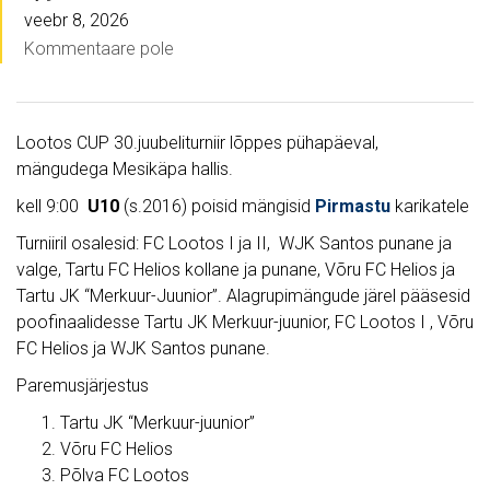
veebr 8, 2026
Kommentaare pole
Lootos CUP 30.juubeliturniir lõppes pühapäeval,
mängudega Mesikäpa hallis.
kell 9:00
U10
(s.2016) poisid mängisid
Pirmastu
karikatele
Turniiril osalesid: FC Lootos I ja II, WJK Santos punane ja
valge, Tartu FC Helios kollane ja punane, Võru FC Helios ja
Tartu JK “Merkuur-Juunior”. Alagrupimängude järel pääsesid
poofinaalidesse Tartu JK Merkuur-juunior, FC Lootos I , Võru
FC Helios ja WJK Santos punane.
Paremusjärjestus
Tartu JK “Merkuur-juunior”
Võru FC Helios
Põlva FC Lootos