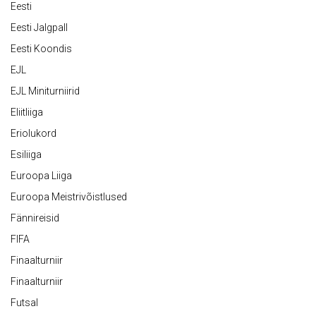
Eesti
Eesti Jalgpall
Eesti Koondis
EJL
EJL Miniturniirid
Eliitliiga
Eriolukord
Esiliiga
Euroopa Liiga
Euroopa Meistrivõistlused
Fännireisid
FIFA
Finaalturniir
Finaalturniir
Futsal