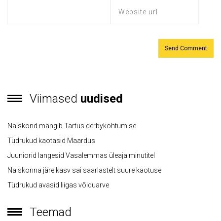
Viimased
uudised
Naiskond mängib Tartus derbykohtumise
Tüdrukud kaotasid Maardus
Juuniorid langesid Vasalemmas üleaja minutitel
Naiskonna järelkasv sai saarlastelt suure kaotuse
Tüdrukud avasid liigas võiduarve
Teemad