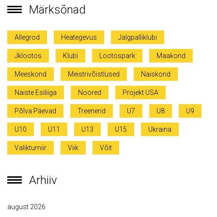
Märksõnad
Allegrod
Heategevus
Jalgpalliklubi
Jklootos
Klubi
Lootospark
Maakond
Meeskond
Meistrivõistlused
Naiskond
Naiste Esiliiga
Noored
Projekt USA
Põlva Päevad
Treenerid
U7
U8
U9
U10
U11
U13
U15
Ukraina
Valikturniir
Viik
Võit
Arhiiv
august 2026