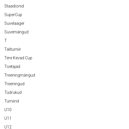
Staadionid
SuperCup
Suvelaager
Suvemängud
T
Taliturniir
Tere Kevad Cup
Toetajad
Treeningmängud
Treeningud
Tüdrukud
Turniirid
U10
U11
U12