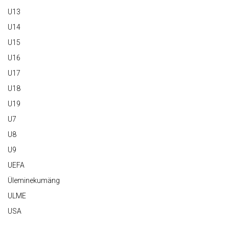
U13
U14
U15
U16
U17
U18
U19
U7
U8
U9
UEFA
Üleminekumäng
ULME
USA