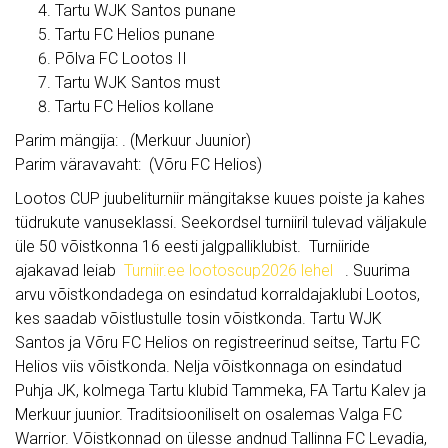
Tartu WJK Santos punane
Tartu FC Helios punane
Põlva FC Lootos II
Tartu WJK Santos must
Tartu FC Helios kollane
Parim mängija: . (Merkuur Juunior)
Parim väravavaht: (Võru FC Helios)
Lootos CUP juubeliturniir mängitakse kuues poiste ja kahes
tüdrukute vanuseklassi. Seekordsel turniiril tulevad väljakule
üle 50 võistkonna 16 eesti jalgpalliklubist. Turniiride
ajakavad leiab
Turniir.ee lootoscup2026 lehel
. Suurima
arvu võistkondadega on esindatud korraldajaklubi Lootos,
kes saadab võistlustulle tosin võistkonda. Tartu WJK
Santos ja Võru FC Helios on registreerinud seitse, Tartu FC
Helios viis võistkonda. Nelja võistkonnaga on esindatud
Puhja JK, kolmega Tartu klubid Tammeka, FA Tartu Kalev ja
Merkuur juunior. Traditsiooniliselt on osalemas Valga FC
Warrior. Võistkonnad on ülesse andnud Tallinna FC Levadia,