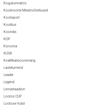
Kogukonnatöö
Koolinoorte Meistrivõistlused
Koolisport
Koolitus
Koondis
KOP
Koroona
KÜSK
Kvalifikatsioonimäng
Lasteturniirid
Leader
Legend
Linnastaadion
Lootos CUP
Lootose Vutid