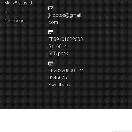
Maavõistlused
NLT
jklootos@gmail.
4 Seasons
com
EE89101022003
5116014
SEB pank
EE28220000112
0246675
Swedbank