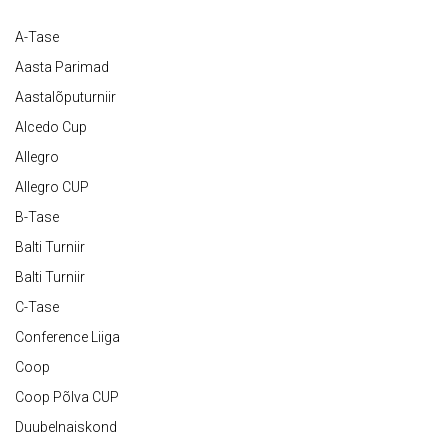
A-Tase
Aasta Parimad
Aastalõputurniir
Alcedo Cup
Allegro
Allegro CUP
B-Tase
Balti Turniir
Balti Turniir
C-Tase
Conference Liiga
Coop
Coop Põlva CUP
Duubelnaiskond