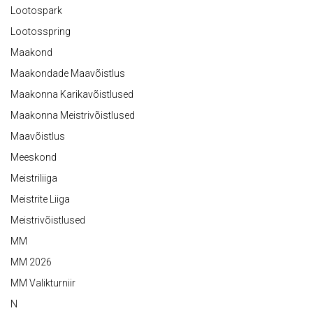
Lootospark
Lootosspring
Maakond
Maakondade Maavõistlus
Maakonna Karikavõistlused
Maakonna Meistrivõistlused
Maavõistlus
Meeskond
Meistriliiga
Meistrite Liiga
Meistrivõistlused
MM
MM 2026
MM Valikturniir
N