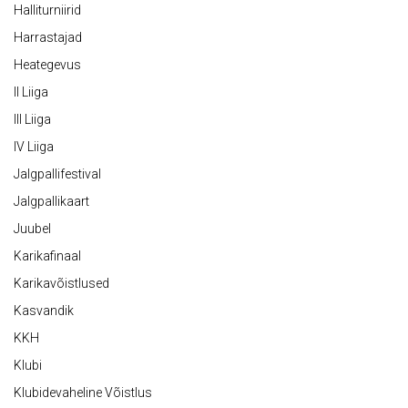
Halliturniirid
Harrastajad
Heategevus
II Liiga
III Liiga
IV Liiga
Jalgpallifestival
Jalgpallikaart
Juubel
Karikafinaal
Karikavõistlused
Kasvandik
KKH
Klubi
Klubidevaheline Võistlus