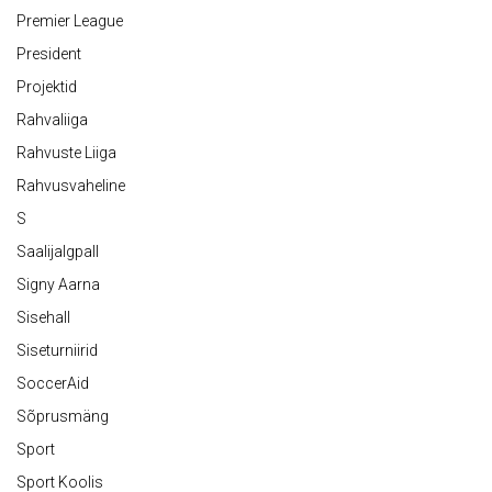
Premier League
President
Projektid
Rahvaliiga
Rahvuste Liiga
Rahvusvaheline
S
Saalijalgpall
Signy Aarna
Sisehall
Siseturniirid
SoccerAid
Sõprusmäng
Sport
Sport Koolis