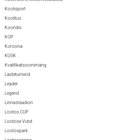
Koolisport
Koolitus
Koondis
KOP
Koroona
KÜSK
Kvalifikatsioonimäng
Lasteturniirid
Leader
Legend
Linnastaadion
Lootos CUP
Lootose Vutid
Lootospark