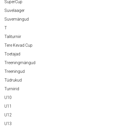
SuperCup
Suvelaager
Suvemängud
T
Taliturniir
Tere Kevad Cup
Toetajad
Treeningmängud
Treeningud
Tüdrukud
Turniirid
U10
U11
U12
U13