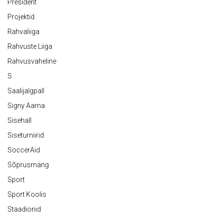
President
Projektid
Rahvaliiga
Rahvuste Liiga
Rahvusvaheline
S
Saalijalgpall
Signy Aarna
Sisehall
Siseturniirid
SoccerAid
Sõprusmäng
Sport
Sport Koolis
Staadionid