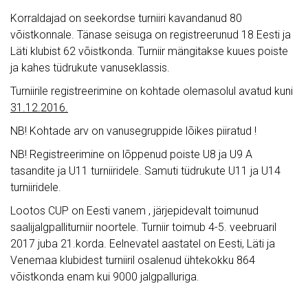
Korraldajad on seekordse turniiri kavandanud 80
võistkonnale. Tänase seisuga on registreerunud 18 Eesti ja
Läti klubist 62 võistkonda. Turniir mängitakse kuues poiste
ja kahes tüdrukute vanuseklassis.
Turniirile registreerimine on kohtade olemasolul avatud kuni
31.12.2016.
NB! Kohtade arv on vanusegruppide lõikes piiratud !
NB! Registreerimine on lõppenud poiste U8 ja U9 A
tasandite ja U11 turniiridele. Samuti tüdrukute U11 ja U14
turniiridele.
Lootos CUP on Eesti vanem , järjepidevalt toimunud
saalijalgpalliturniir noortele. Turniir toimub 4-5. veebruaril
2017 juba 21.korda. Eelnevatel aastatel on Eesti, Läti ja
Venemaa klubidest turniiril osalenud ühtekokku 864
võistkonda enam kui 9000 jalgpalluriga.