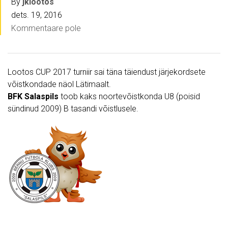
By
jklootos
dets. 19, 2016
Kommentaare pole
Lootos CUP 2017 turniir sai täna täiendust järjekordsete
võistkondade näol Lätimaalt.
BFK Salaspils
toob kaks noortevõistkonda U8 (poisid
sündinud 2009) B tasandi võistlusele.