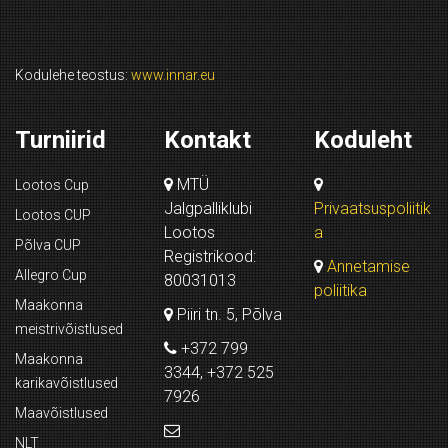
Kodulehe teostus:
www.innar.eu
Turniirid
Kontakt
Koduleht
MTÜ
Lootos Cup
Jalgpalliklubi
Privaatsuspoliitik
Lootos CUP
Lootos
a
Põlva CUP
Registrikood:
Annetamise
Allegro Cup
80031013
poliitika
Maakonna
Piiri tn. 5, Põlva
meistrivõistlused
+372 799
Maakonna
3344, +372 525
karikavõistlused
7926
Maavõistlused
NLT