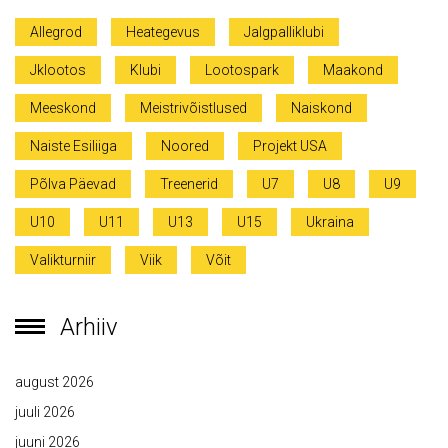
Allegrod
Heategevus
Jalgpalliklubi
Jklootos
Klubi
Lootospark
Maakond
Meeskond
Meistrivõistlused
Naiskond
Naiste Esiliiga
Noored
Projekt USA
Põlva Päevad
Treenerid
U7
U8
U9
U10
U11
U13
U15
Ukraina
Valikturniir
Viik
Võit
Arhiiv
august 2026
juuli 2026
juuni 2026