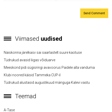
Viimased
uudised
Naiskonna järelkasv sai saarlastelt suure kaotuse
Tüdrukud avasid liigas võiduarve
Meeskond pidi sügisringi avavoorus Paidele alla vanduma
Klubi noored käisid Tammeka CUP-il
Tüdrukud alustasid augustikuud mänguga Kalevi vastu
Teemad
A-Tase