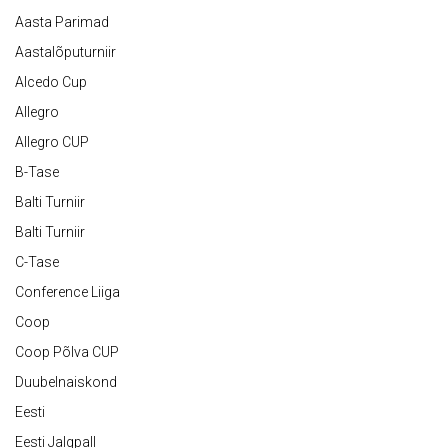
Aasta Parimad
Aastalõputurniir
Alcedo Cup
Allegro
Allegro CUP
B-Tase
Balti Turniir
Balti Turniir
C-Tase
Conference Liiga
Coop
Coop Põlva CUP
Duubelnaiskond
Eesti
Eesti Jalgpall