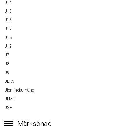
U14
U15
U16
U17
U18
U19
U7
U8
U9
UEFA
Üleminekumäng
ULME
USA
Märksõnad