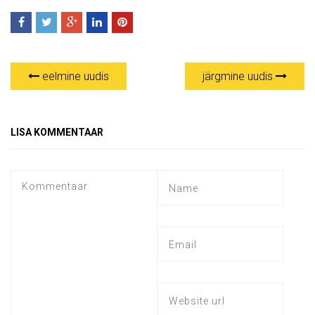
eelmine uudis
järgmine uudis
LISA KOMMENTAAR