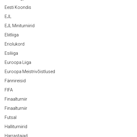
Eesti Koondis
EJL
EJL Miniturniirid
Eliitliiga
Eriolukord
Esiliiga
Euroopa Liiga
Euroopa Meistrivõistlused
Fännireisid
FIFA
Finaalturniir
Finaalturniir
Futsal
Halliturniirid
Harrastajad