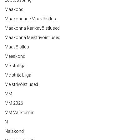
Lootosspring
Maakond
Maakondade Maavõistlus
Maakonna Karikavõistlused
Maakonna Meistrivõistlused
Maavõistlus
Meeskond
Meistriliiga
Meistrite Liiga
Meistrivõistlused
MM
MM 2026
MM Valikturniir
N
Naiskond