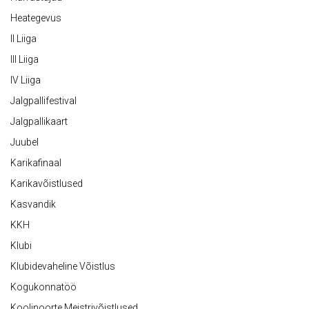
Heategevus
II Liiga
III Liiga
IV Liiga
Jalgpallifestival
Jalgpallikaart
Juubel
Karikafinaal
Karikavõistlused
Kasvandik
KKH
Klubi
Klubidevaheline Võistlus
Kogukonnatöö
Koolinoorte Meistrivõistlused