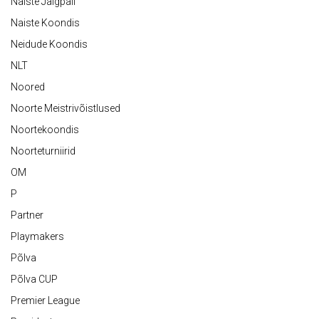
Naiste Jalgpall
Naiste Koondis
Neidude Koondis
NLT
Noored
Noorte Meistrivõistlused
Noortekoondis
Noorteturniirid
OM
P
Partner
Playmakers
Põlva
Põlva CUP
Premier League