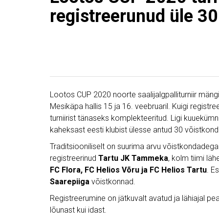
registreerunud üle 3
Lootos CUP 2020 noorte saalijalgpalliturniir mängi
Mesikäpa hallis 15 ja 16. veebruaril. Kuigi registre
turniirist tänaseks komplekteeritud. Ligi kuueküm
kaheksast eesti klubist ülesse antud 30 võistkond
Traditsiooniliselt on suurima arvu võistkondadega
registreerinud
Tartu JK Tammeka
, kolm tiimi läh
FC Flora, FC Helios Võru ja FC Helios Tartu
. E
Saarepiiga
võistkonnad.
Registreerumine on jätkuvalt avatud ja lähiajal pea
lõunast kui idast.