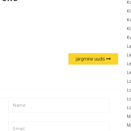
K
K
K
K
Kv
La
Le
järgmine uudis
L
Li
L
Lo
L
L
M
M