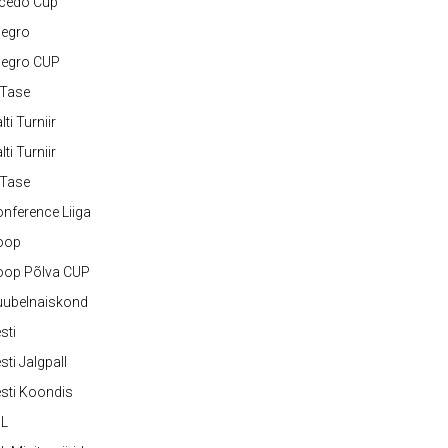
lcedo Cup
legro
legro CUP
-Tase
lti Turniir
lti Turniir
-Tase
nference Liiga
oop
oop Põlva CUP
uubelnaiskond
sti
sti Jalgpall
sti Koondis
JL