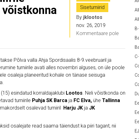
A
0 võistkonna
Siseturniirid
Al
By
jklootos
Al
nov. 26, 2019
B
Kommentaare pole
Ba
Ba
C
takse Põlva valla Ahja Spordisaalis 8-9.veebruaril ja
Co
erumine turniirile avati alles novembri alguses, on üle poole
nele osaleja planeeritud kohale on tänase seisuga
C
a.
C
 (15) esindatud korraldajaklubi
Lootos
. Neli võistkonda on
D
etavad turniirile
Puhja SK Barca
ja
FC Elva,
ühe
Tallinna
Ee
smakordselt osalevad turniiril
Harju JK
ja
JK
Ee
Ee
ksid osalejate read saama täiendust ka piiri tagant, nii
E