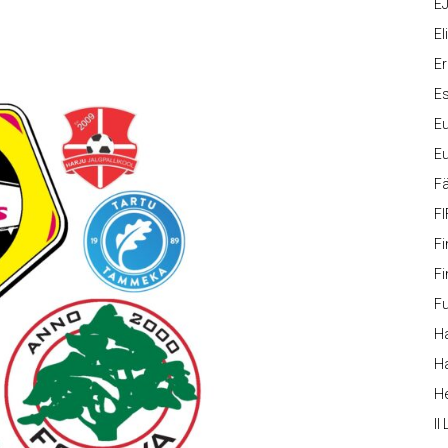
EJ
Eli
Er
Es
Eu
Eu
Fä
FI
Fi
Fi
Fu
Ha
Ha
H
II