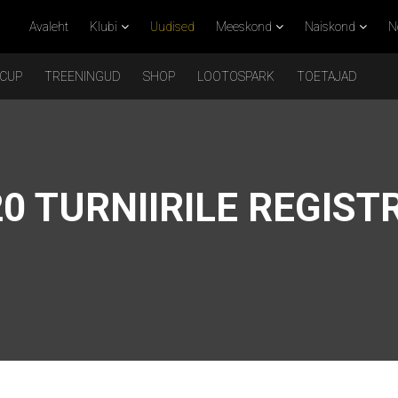
Avaleht
Klubi
Uudised
Meeskond
Naiskond
N
 CUP
TREENINGUD
SHOP
LOOTOSPARK
TOETAJAD
0 TURNIIRILE REGIS