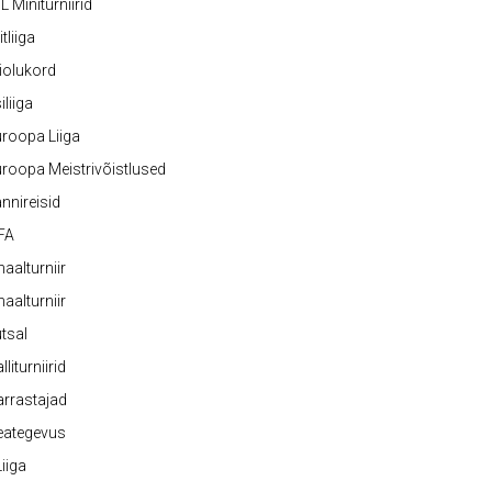
L Miniturniirid
itliiga
iolukord
iliiga
roopa Liiga
roopa Meistrivõistlused
nnireisid
FA
naalturniir
naalturniir
tsal
lliturniirid
rrastajad
eategevus
 Liiga