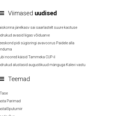
Viimased
uudised
iskonna järelkasv sai saarlastelt suure kaotuse
drukud avasid liigas võiduarve
eskond pidi sügisringi avavoorus Paidele alla
anduma
ubi noored käisid Tammeka CUP-il
drukud alustasid augustikuud mänguga Kalevi vastu
Teemad
-Tase
asta Parimad
stalõputurniir