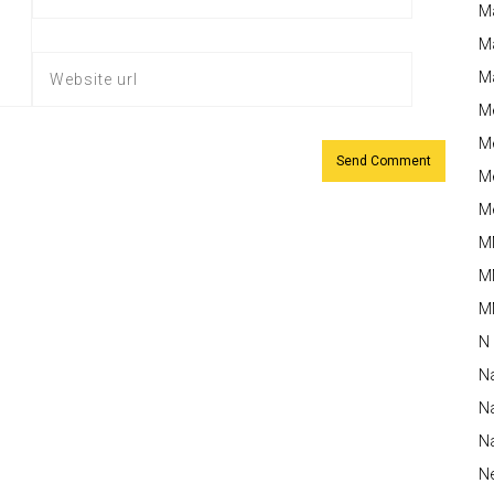
M
Ma
M
M
Me
Me
Me
M
M
MM
N
N
Na
Na
N