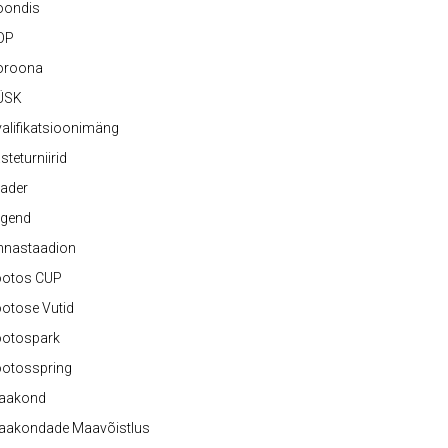
oondis
OP
oroona
ÜSK
alifikatsioonimäng
steturniirid
ader
egend
nnastaadion
ootos CUP
otose Vutid
ootospark
ootosspring
aakond
aakondade Maavõistlus