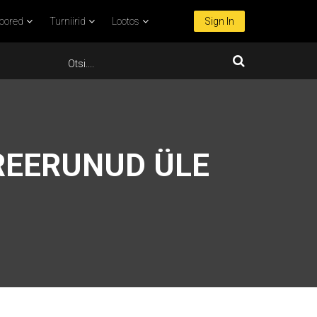
oored
Turniirid
Lootos
Sign In
TREERUNUD ÜLE