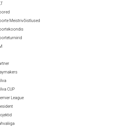
LT
oored
orte Meistrivõistlused
oortekoondis
orteturniirid
M
rtner
laymakers
õlva
õlva CUP
emier League
esident
ojektid
hvaliiga