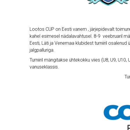
Lootos CUP on Eesti vanem , järjepidevalt toimunud 
kahel esimesel nädalavahtusel. 8-9 veebruaril män
Eesti, Läti ja Venemaa klubidest turniiril osale
jalgpalluriga.
Turniiril mängitakse ühtekokku viies (U8, U9, U10,
vanuseklassis.
Tur