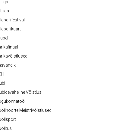
 Liiga
 Liiga
lgpallifestival
lgpallikaart
ubel
rikafinaal
rikavõistlused
asvandik
KH
ubi
ubidevaheline Võistlus
ogukonnatöö
olinoorte Meistrivõistlused
olisport
olitus