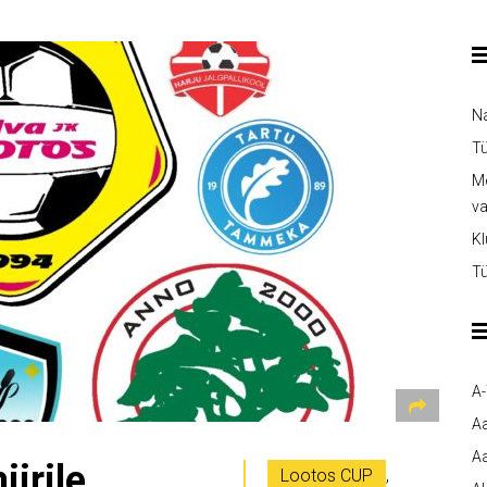
Na
Tü
Me
v
Kl
Tü
A
A
Aa
irile
Lootos CUP
,