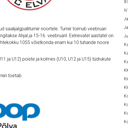
III
IV
Ja
Ja
saalijalgpalliturniir noortele. Turniir toimub veebruari
gitakse Ahjal ja 15-16. veebruaril. Eelnevatel aastatel on
Ju
nud ühtekokku 1055 võistkonda enam kui 10 tuhande noore
Ka
Ka
 U11 ja U12) poiste ja kolmes (U10, U12 ja U15) tüdrukute
K
K
niiri toetab:
Kl
Kl
K
Ko
Ko
Ko