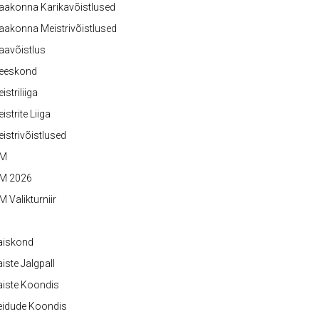
aakonna Karikavõistlused
akonna Meistrivõistlused
aavõistlus
eeskond
istriliiga
istrite Liiga
istrivõistlused
M
M 2026
 Valikturniir
aiskond
iste Jalgpall
iste Koondis
eidude Koondis