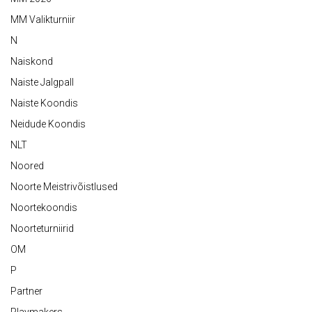
MM Valikturniir
N
Naiskond
Naiste Jalgpall
Naiste Koondis
Neidude Koondis
NLT
Noored
Noorte Meistrivõistlused
Noortekoondis
Noorteturniirid
OM
P
Partner
Playmakers