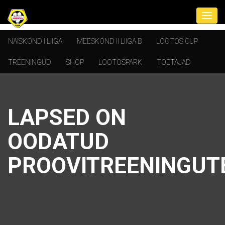
NAISKOND I LIIGA
MEESKOND II LIIGA B
LOOTOS CUP
TREENINGUD
SHOP
LOOTOSPARK
TOETAJAD
LAPSED ON
OODATUD
PROOVITREENINGUT