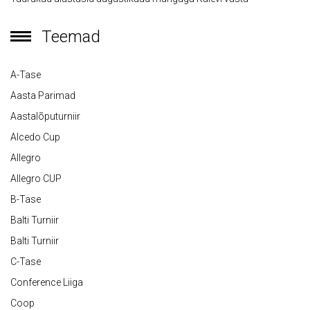
Teemad
A-Tase
Aasta Parimad
Aastalõputurniir
Alcedo Cup
Allegro
Allegro CUP
B-Tase
Balti Turniir
Balti Turniir
C-Tase
Conference Liiga
Coop