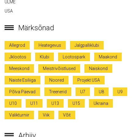
ULME
USA
Märksõnad
Allegrod
Heategevus
Jalgpalliklubi
Jklootos
Klubi
Lootospark
Maakond
Meeskond
Meistrivõistlused
Naiskond
Naiste Esiliiga
Noored
Projekt USA
Põlva Päevad
Treenerid
U7
U8
U9
U10
U11
U13
U15
Ukraina
Valikturniir
Viik
Võit
Arhiiv