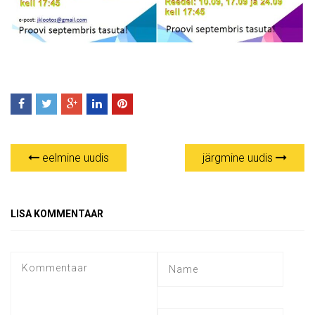
eelmine uudis
järgmine uudis
LISA KOMMENTAAR