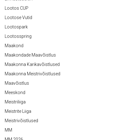
Lootos CUP
Lootose Vutid
Lootospark
Lootosspring
Maakond
Maakondade Maavõistlus
Maakonna Karikavõistlused
Maakonna Meistrivõistlused
Maavõistlus
Meeskond
Meistriliiga
Meistrite Liiga
Meistrivõistlused
MM
MM 2026