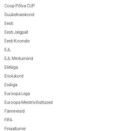
Coop Põlva CUP
Duubelnaiskond
Eesti
Eesti Jalgpall
Eesti Koondis
EJL
EJL Miniturniirid
Eliitliiga
Eriolukord
Esiliiga
Euroopa Liiga
Euroopa Meistrivõistlused
Fännireisid
FIFA
Finaalturniir