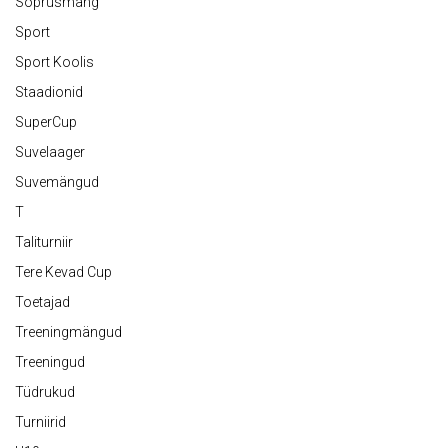
Sõprusmäng
Sport
Sport Koolis
Staadionid
SuperCup
Suvelaager
Suvemängud
T
Taliturniir
Tere Kevad Cup
Toetajad
Treeningmängud
Treeningud
Tüdrukud
Turniirid