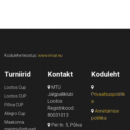
Kodulehe teostus:
www.innar.eu
Turniirid
Kontakt
Koduleht
MTÜ
Lootos Cup
Jalgpalliklubi
Privaatsuspoliitik
Lootos CUP
Lootos
a
Põlva CUP
Registrikood:
Annetamise
Allegro Cup
80031013
poliitika
Maakonna
Piiri tn. 5, Põlva
meistrivõistlused