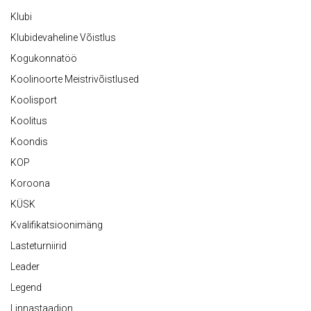
Klubi
Klubidevaheline Võistlus
Kogukonnatöö
Koolinoorte Meistrivõistlused
Koolisport
Koolitus
Koondis
KOP
Koroona
KÜSK
Kvalifikatsioonimäng
Lasteturniirid
Leader
Legend
Linnastaadion