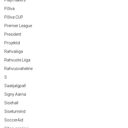
Põlva
Põlva CUP
Premier League
President
Projektid
Rahvaliiga
Rahvuste Liiga
Rahvusvaheline
S
Saalijalgpall
Signy Aarna
Sisehall
Siseturniirid
SoccerAid