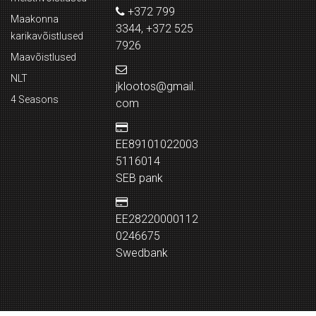
+372 799
Maakonna
3344, +372 525
karikavõistlused
7926
Maavõistlused
NLT
jklootos@gmail.
4 Seasons
com
EE89101022003
5116014
SEB pank
EE28220000112
0246675
Swedbank