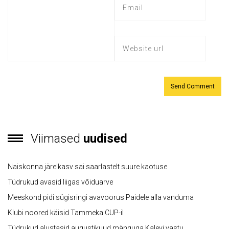
Viimased
uudised
Naiskonna järelkasv sai saarlastelt suure kaotuse
Tüdrukud avasid liigas võiduarve
Meeskond pidi sügisringi avavoorus Paidele alla vanduma
Klubi noored käisid Tammeka CUP-il
Tüdrukud alustasid augustikuud mänguga Kalevi vastu