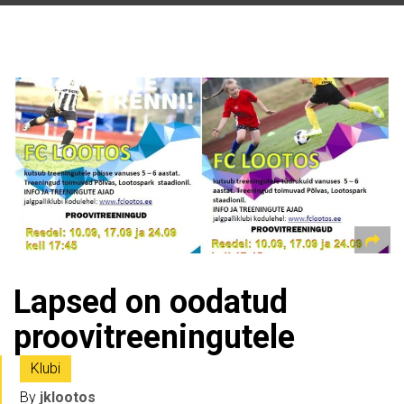
Lapsed on oodatud
proovitreeningutele
Klubi
By
jklootos