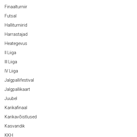
Finaalturniir
Futsal
Halliturniirid
Harrastajad
Heategevus
II Liiga
III Liiga
IV Liiga
Jalgpallifestival
Jalgpallikaart
Juubel
Karikafinaal
Karikavõistlused
Kasvandik
KKH