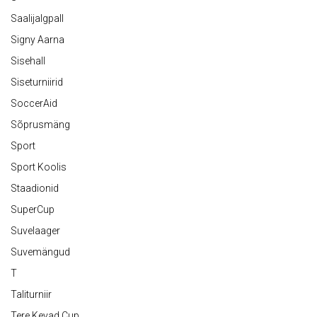
Saalijalgpall
Signy Aarna
Sisehall
Siseturniirid
SoccerAid
Sõprusmäng
Sport
Sport Koolis
Staadionid
SuperCup
Suvelaager
Suvemängud
T
Taliturniir
Tere Kevad Cup