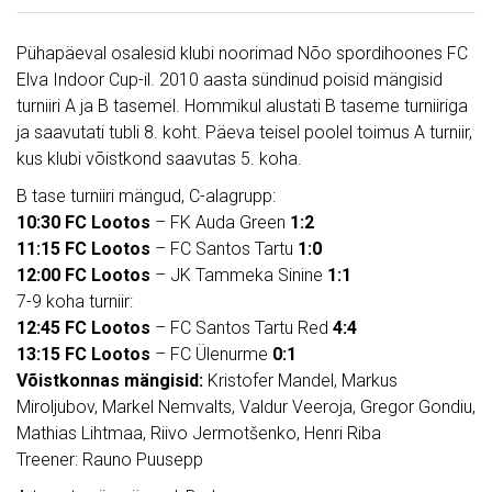
Pühapäeval osalesid klubi noorimad Nõo spordihoones FC
Elva Indoor Cup-il. 2010 aasta sündinud poisid mängisid
turniiri A ja B tasemel. Hommikul alustati B taseme turniiriga
ja saavutati tubli 8. koht. Päeva teisel poolel toimus A turniir,
kus klubi võistkond saavutas 5. koha.
B tase turniiri mängud, C-alagrupp:
10:30 FC Lootos
– FK Auda Green
1:2
11:15 FC Lootos
– FC Santos Tartu
1:0
12:00 FC Lootos
– JK Tammeka Sinine
1:1
7-9 koha turniir:
12:45 FC Lootos
– FC Santos Tartu Red
4:4
13:15 FC Lootos
– FC Ülenurme
0:1
Võistkonnas mängisid:
Kristofer Mandel, Markus
Miroljubov, Markel Nemvalts, Valdur Veeroja, Gregor Gondiu,
Mathias Lihtmaa, Riivo Jermotšenko, Henri Riba
Treener: Rauno Puusepp