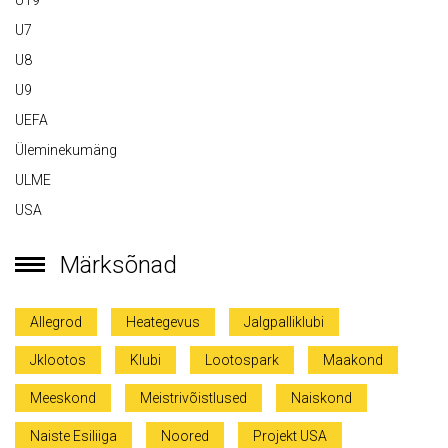
U19
U7
U8
U9
UEFA
Üleminekumäng
ULME
USA
Märksõnad
Allegrod
Heategevus
Jalgpalliklubi
Jklootos
Klubi
Lootospark
Maakond
Meeskond
Meistrivõistlused
Naiskond
Naiste Esiliiga
Noored
Projekt USA