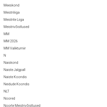
Meeskond
Meistriliiga
Meistrite Liiga
Meistrivõistlused
MM
MM 2026
MM Valikturniir
N
Naiskond
Naiste Jalgpall
Naiste Koondis
Neidude Koondis
NLT
Noored
Noorte Meistrivõistlused