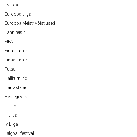
Esiliiga
Euroopa Liiga
Euroopa Meistrivõistlused
Fännireisid
FIFA
Finaalturniir
Finaalturniir
Futsal
Halliturniirid
Harrastajad
Heategevus
II Liiga
III Liiga
IV Liiga
Jalgpallifestival