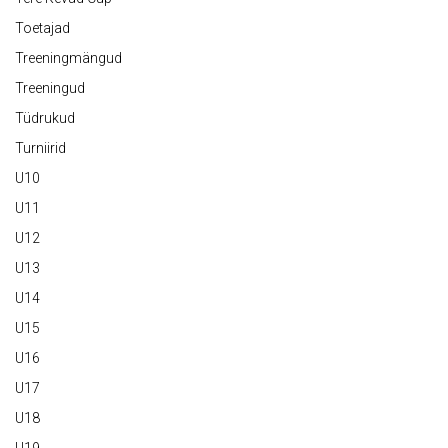
Toetajad
Treeningmängud
Treeningud
Tüdrukud
Turniirid
U10
U11
U12
U13
U14
U15
U16
U17
U18