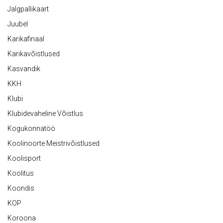
Jalgpallikaart
Juubel
Karikafinaal
Karikavõistlused
Kasvandik
KKH
Klubi
Klubidevaheline Võistlus
Kogukonnatöö
Koolinoorte Meistrivõistlused
Koolisport
Koolitus
Koondis
KOP
Koroona