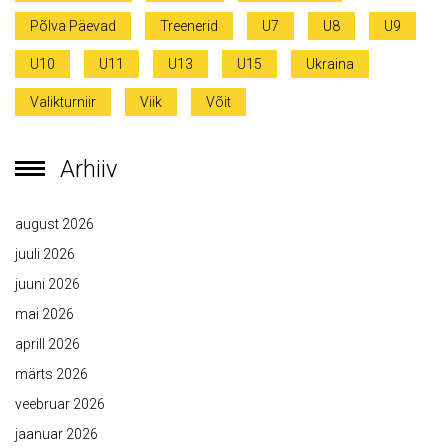
Põlva Päevad
Treenerid
U7
U8
U9
U10
U11
U13
U15
Ukraina
Valikturniir
Viik
Võit
Arhiiv
august 2026
juuli 2026
juuni 2026
mai 2026
aprill 2026
märts 2026
veebruar 2026
jaanuar 2026