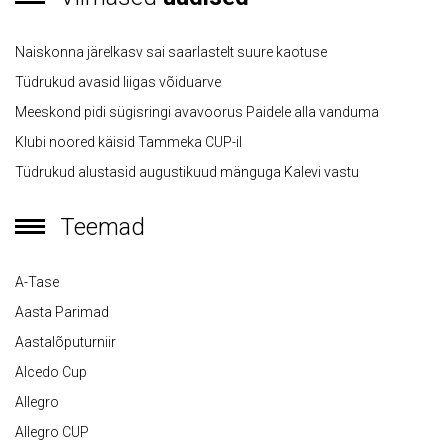
Naiskonna järelkasv sai saarlastelt suure kaotuse
Tüdrukud avasid liigas võiduarve
Meeskond pidi sügisringi avavoorus Paidele alla vanduma
Klubi noored käisid Tammeka CUP-il
Tüdrukud alustasid augustikuud mänguga Kalevi vastu
Teemad
A-Tase
Aasta Parimad
Aastalõputurniir
Alcedo Cup
Allegro
Allegro CUP