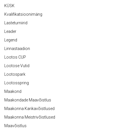
KÜSK
Kvalifikatsioonimäng
Lasteturniirid
Leader
Legend
Linnastaadion
Lootos CUP
Lootose Vutid
Lootospark
Lootosspring
Maakond
Maakondade Maavõistlus
Maakonna Karikavõistlused
Maakonna Meistrivõistlused
Maavõistlus