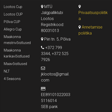
MTÜ
Lootos Cup
Jalgpalliklubi
Privaatsuspoliitik
Lootos CUP
Lootos
a
Põlva CUP
Registrikood:
Annetamise
Allegro Cup
80031013
poliitika
Maakonna
Piiri tn. 5, Põlva
meistrivõistlused
+372 799
Maakonna
3344, +372 525
karikavõistlused
7926
Maavõistlused
NLT
jklootos@gmail.
4 Seasons
com
EE89101022003
5116014
SEB pank