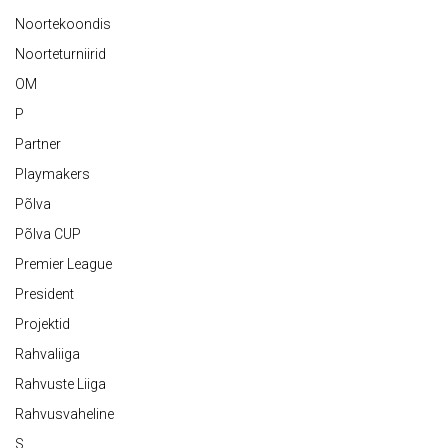
Noortekoondis
Noorteturniirid
OM
P
Partner
Playmakers
Põlva
Põlva CUP
Premier League
President
Projektid
Rahvaliiga
Rahvuste Liiga
Rahvusvaheline
S