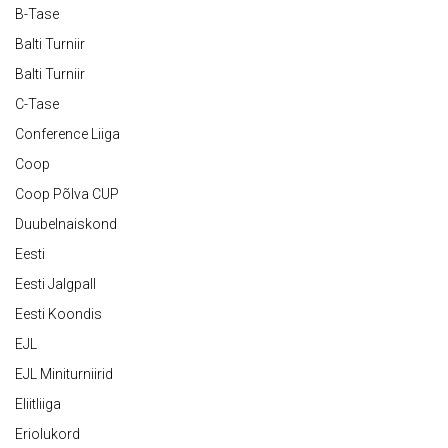
B-Tase
Balti Turniir
Balti Turniir
C-Tase
Conference Liiga
Coop
Coop Põlva CUP
Duubelnaiskond
Eesti
Eesti Jalgpall
Eesti Koondis
EJL
EJL Miniturniirid
Eliitliiga
Eriolukord