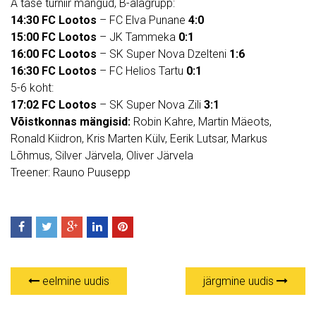
A tase turniir mängud, B-alagrupp:
14:30 FC Lootos
– FC Elva Punane
4:0
15:00 FC Lootos
– JK Tammeka
0:1
16:00 FC Lootos
– SK Super Nova Dzelteni
1:6
16:30 FC Lootos
– FC Helios Tartu
0:1
5-6 koht:
17:02 FC Lootos
– SK Super Nova Zili
3:1
Võistkonnas mängisid:
Robin Kahre, Martin Mäeots,
Ronald Kiidron, Kris Marten Külv, Eerik Lutsar, Markus
Lõhmus, Silver Järvela, Oliver Järvela
Treener: Rauno Puusepp
eelmine uudis
järgmine uudis