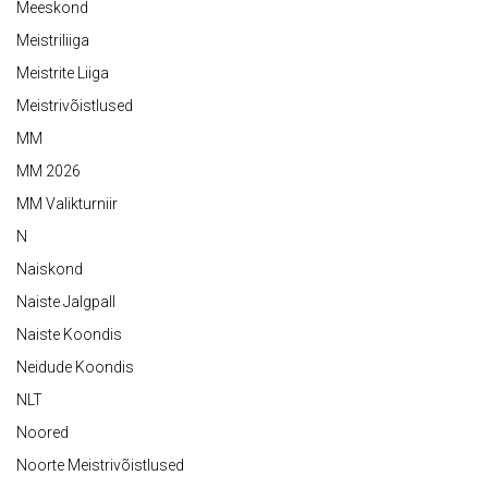
Meeskond
Meistriliiga
Meistrite Liiga
Meistrivõistlused
MM
MM 2026
MM Valikturniir
N
Naiskond
Naiste Jalgpall
Naiste Koondis
Neidude Koondis
NLT
Noored
Noorte Meistrivõistlused