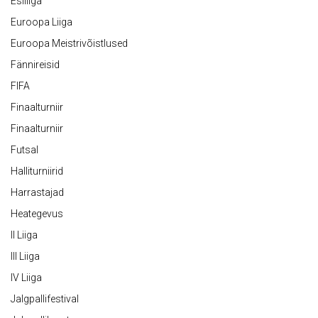
Esiliiga
Euroopa Liiga
Euroopa Meistrivõistlused
Fännireisid
FIFA
Finaalturniir
Finaalturniir
Futsal
Halliturniirid
Harrastajad
Heategevus
II Liiga
III Liiga
IV Liiga
Jalgpallifestival