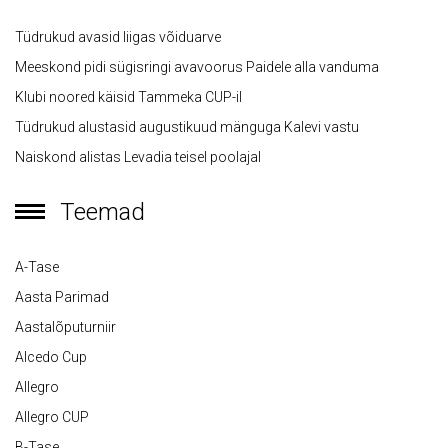
Tüdrukud avasid liigas võiduarve
Meeskond pidi sügisringi avavoorus Paidele alla vanduma
Klubi noored käisid Tammeka CUP-il
Tüdrukud alustasid augustikuud mänguga Kalevi vastu
Naiskond alistas Levadia teisel poolajal
Teemad
A-Tase
Aasta Parimad
Aastalõputurniir
Alcedo Cup
Allegro
Allegro CUP
B-Tase