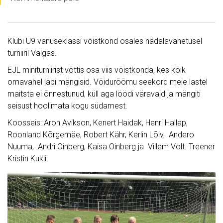
Klubi U9 vanuseklassi võistkond osales nädalavahetusel
turniiril Valgas.
EJL miniturniirist võttis osa viis võistkonda, kes kõik
omavahel läbi mängisid. Võidurõõmu seekord meie lastel
maitsta ei õnnestunud, küll aga löödi väravaid ja mängiti
seisust hoolimata kogu südamest.
Koosseis: Aron Avikson, Kenert Haidak, Henri Hallap,
Roonland Kõrgemäe, Robert Kähr, Kerlin Lõiv, Andero
Nuuma, Andri Oinberg, Kaisa Oinberg ja Villem Volt. Treener
Kristin Kukli.