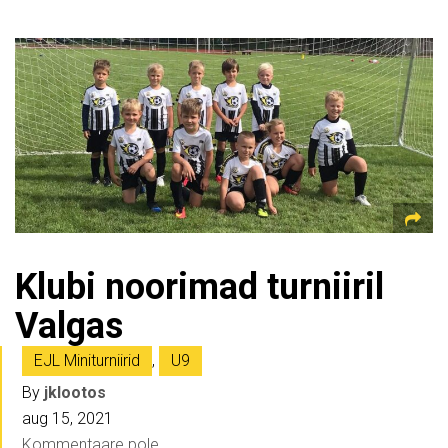
Klubi noorimad turniiril
Valgas
EJL Miniturniirid
,
U9
By
jklootos
aug 15, 2021
Kommentaare pole