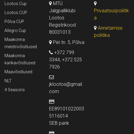
MTÜ
Lootos Cup
Jalgpalliklubi
Privaatsuspoliitik
Lootos CUP
Lootos
a
Põlva CUP
Registrikood:
Annetamise
Allegro Cup
80031013
poliitika
Maakonna
Piiri tn. 5, Põlva
meistrivõistlused
+372 799
Maakonna
3344, +372 525
karikavõistlused
7926
Maavõistlused
NLT
jklootos@gmail.
4 Seasons
com
EE89101022003
5116014
SEB pank