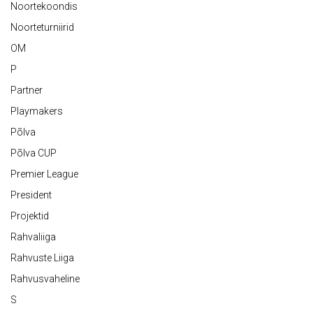
Noortekoondis
Noorteturniirid
OM
P
Partner
Playmakers
Põlva
Põlva CUP
Premier League
President
Projektid
Rahvaliiga
Rahvuste Liiga
Rahvusvaheline
S