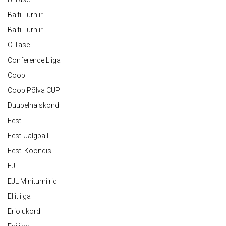
Balti Turniir
Balti Turniir
C-Tase
Conference Liiga
Coop
Coop Põlva CUP
Duubelnaiskond
Eesti
Eesti Jalgpall
Eesti Koondis
EJL
EJL Miniturniirid
Eliitliiga
Eriolukord