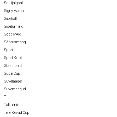
Saalijalgpall
Signy Aarna
Sisehall
Siseturniirid
SoccerAid
Sõprusmäng
Sport
Sport Koolis
Staadionid
SuperCup
Suvelaager
Suvemängud
T
Taliturniir
Tere Kevad Cup