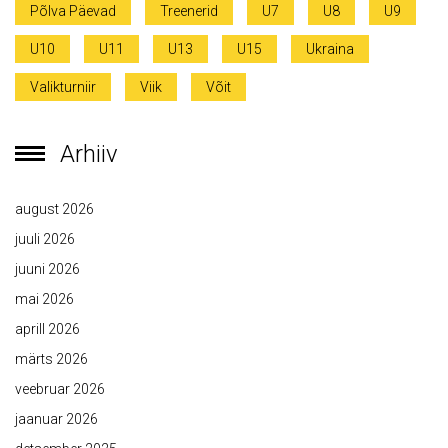
Põlva Päevad
Treenerid
U7
U8
U9
U10
U11
U13
U15
Ukraina
Valikturniir
Viik
Võit
Arhiiv
august 2026
juuli 2026
juuni 2026
mai 2026
aprill 2026
märts 2026
veebruar 2026
jaanuar 2026