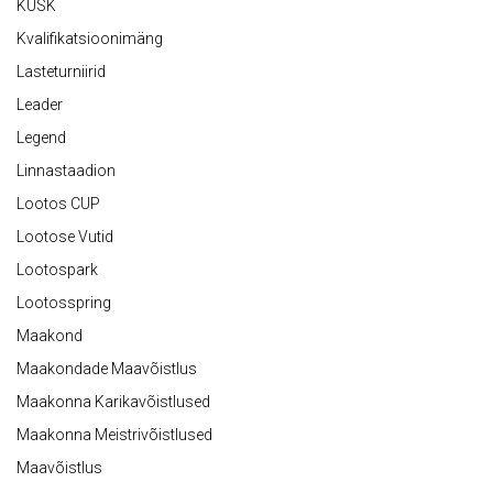
KÜSK
Kvalifikatsioonimäng
Lasteturniirid
Leader
Legend
Linnastaadion
Lootos CUP
Lootose Vutid
Lootospark
Lootosspring
Maakond
Maakondade Maavõistlus
Maakonna Karikavõistlused
Maakonna Meistrivõistlused
Maavõistlus