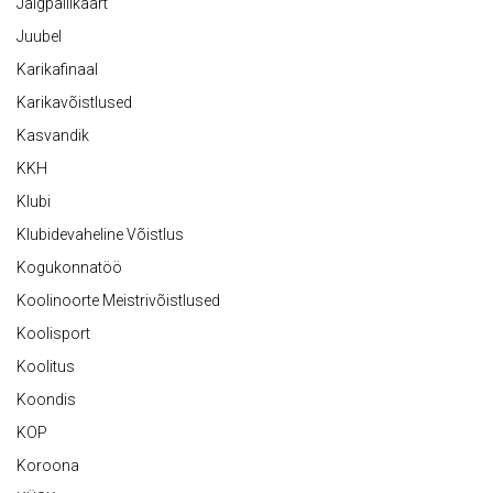
Jalgpallikaart
Juubel
Karikafinaal
Karikavõistlused
Kasvandik
KKH
Klubi
Klubidevaheline Võistlus
Kogukonnatöö
Koolinoorte Meistrivõistlused
Koolisport
Koolitus
Koondis
KOP
Koroona