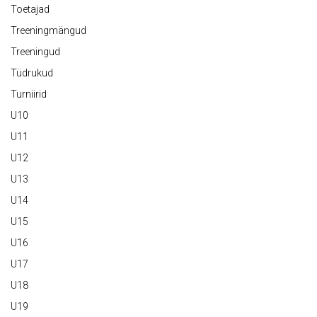
Toetajad
Treeningmängud
Treeningud
Tüdrukud
Turniirid
U10
U11
U12
U13
U14
U15
U16
U17
U18
U19