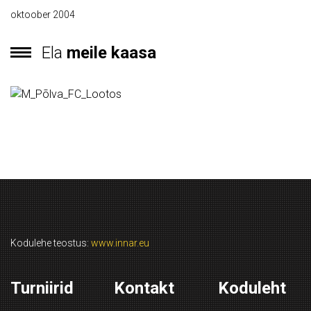
oktoober 2004
Ela
meile kaasa
Kodulehe teostus:
www.innar.eu
Turniirid
Kontakt
Koduleht