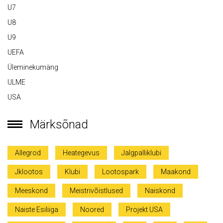
U7
U8
U9
UEFA
Üleminekumäng
ULME
USA
Märksõnad
Allegrod
Heategevus
Jalgpalliklubi
Jklootos
Klubi
Lootospark
Maakond
Meeskond
Meistrivõistlused
Naiskond
Naiste Esiliiga
Noored
Projekt USA