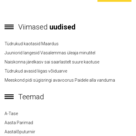
Viimased
uudised
Tüdrukud kaotasid Maardus
Juuniorid langesid Vasalemmas üleaja minutitel
Naiskonna järelkasv sai saarlastelt suure kaotuse
Tüdrukud avasid liigas võiduarve
Meeskond pidi sügisringi avavoorus Paidele alla vanduma
Teemad
A-Tase
Aasta Parimad
Aastalõputurniir