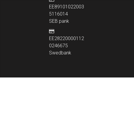
EE89101022003
5116014
SEB pank
EE28220000112
0246675
Swedbank