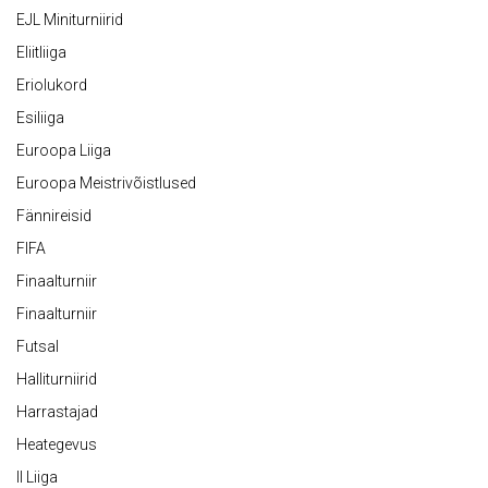
EJL Miniturniirid
Eliitliiga
Eriolukord
Esiliiga
Euroopa Liiga
Euroopa Meistrivõistlused
Fännireisid
FIFA
Finaalturniir
Finaalturniir
Futsal
Halliturniirid
Harrastajad
Heategevus
II Liiga