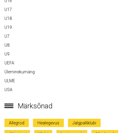
U16
U17
U18
U19
U7
U8
U9
UEFA
Üleminekumäng
ULME
USA
Märksõnad
Allegrod
Heategevus
Jalgpalliklubi