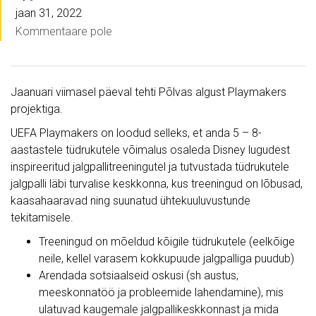
jaan 31, 2022
Kommentaare pole
Jaanuari viimasel päeval tehti Põlvas algust Playmakers
projektiga.
UEFA Playmakers on loodud selleks, et anda 5 – 8-
aastastele tüdrukutele võimalus osaleda Disney lugudest
inspireeritud jalgpallitreeningutel ja tutvustada tüdrukutele
jalgpalli läbi turvalise keskkonna, kus treeningud on lõbusad,
kaasahaaravad ning suunatud ühtekuuluvustunde
tekitamisele.
Treeningud on mõeldud kõigile tüdrukutele (eelkõige
neile, kellel varasem kokkupuude jalgpalliga puudub)
Arendada sotsiaalseid oskusi (sh austus,
meeskonnatöö ja probleemide lahendamine), mis
ulatuvad kaugemale jalgpallikeskkonnast ja mida