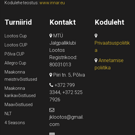
Kodulehe teostus:
www.innar.eu
Turniirid
Kontakt
Koduleht
MTÜ
Lootos Cup
Jalgpalliklubi
Privaatsuspoliitik
Lootos CUP
Lootos
a
Põlva CUP
Registrikood:
Annetamise
Allegro Cup
80031013
poliitika
Maakonna
Piiri tn. 5, Põlva
meistrivõistlused
+372 799
Maakonna
3344, +372 525
karikavõistlused
7926
Maavõistlused
NLT
jklootos@gmail.
4 Seasons
com