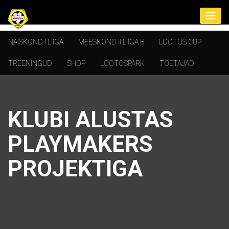
NAISKOND I LIIGA
MEESKOND II LIIGA B
LOOTOS CUP
TREENINGUD
SHOP
LOOTOSPARK
TOETAJAD
KLUBI ALUSTAS
PLAYMAKERS
PROJEKTIGA