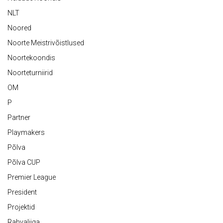
NLT
Noored
Noorte Meistrivõistlused
Noortekoondis
Noorteturniirid
OM
P
Partner
Playmakers
Põlva
Põlva CUP
Premier League
President
Projektid
Rahvaliiga