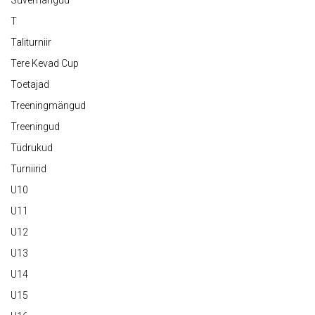
Suvemängud
T
Taliturniir
Tere Kevad Cup
Toetajad
Treeningmängud
Treeningud
Tüdrukud
Turniirid
U10
U11
U12
U13
U14
U15