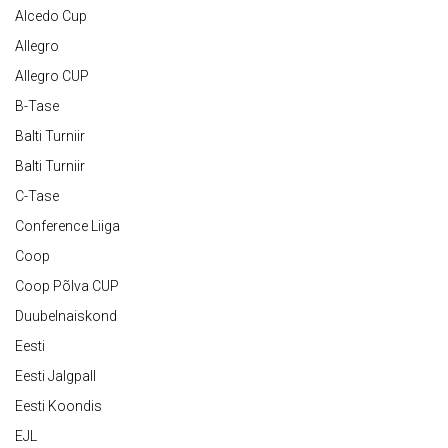
Alcedo Cup
Allegro
Allegro CUP
B-Tase
Balti Turniir
Balti Turniir
C-Tase
Conference Liiga
Coop
Coop Põlva CUP
Duubelnaiskond
Eesti
Eesti Jalgpall
Eesti Koondis
EJL