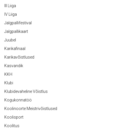
III Liiga
IV Liiga
Jalgpallifestival
Jalgpallikaart
Juubel
Karikafinaal
Karikavõistlused
Kasvandik
KKH
Klubi
Klubidevaheline Võistlus
Kogukonnatöö
Koolinoorte Meistrivõistlused
Koolisport
Koolitus