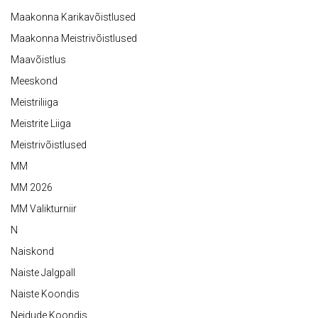
Maakonna Karikavõistlused
Maakonna Meistrivõistlused
Maavõistlus
Meeskond
Meistriliiga
Meistrite Liiga
Meistrivõistlused
MM
MM 2026
MM Valikturniir
N
Naiskond
Naiste Jalgpall
Naiste Koondis
Neidude Koondis