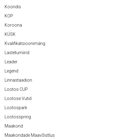
Koondis
KOP
Koroona
KÜSK
Kvalifikatsioonimäng
Lasteturniirid
Leader
Legend
Linnastaadion
Lootos CUP
Lootose Vutid
Lootospark
Lootosspring
Maakond
Maakondade Maavõistlus