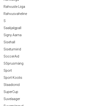
Rahvuste Liiga
Rahvusvaheline
S
Saalijalgpall
Signy Aarna
Sisehall
Siseturniirid
SoccerAid
Sõprusmäng
Sport
Sport Koolis
Staadionid
SuperCup
Suvelaager