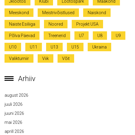
Jklootos
Klubi
Lootospark
Maakond
Meeskond
Meistrivõistlused
Naiskond
Naiste Esiliiga
Noored
Projekt USA
Põlva Päevad
Treenerid
U7
U8
U9
U10
U11
U13
U15
Ukraina
Valikturniir
Viik
Võit
Arhiiv
august 2026
juuli 2026
juuni 2026
mai 2026
aprill 2026