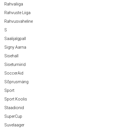
Rahvaliiga
Rahvuste Liiga
Rahvusvaheline
S
Saalijalgpall
Signy Aarna
Sisehall
Siseturniirid
SoccerAid
Sõprusmäng
Sport
Sport Koolis
Staadionid
SuperCup
Suvelaager