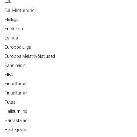
EJL
EJL Miniturniirid
Eliitliiga
Eriolukord
Esiliiga
Euroopa Liiga
Euroopa Meistrivõistlused
Fännireisid
FIFA
Finaalturniir
Finaalturniir
Futsal
Halliturniirid
Harrastajad
Heategevus