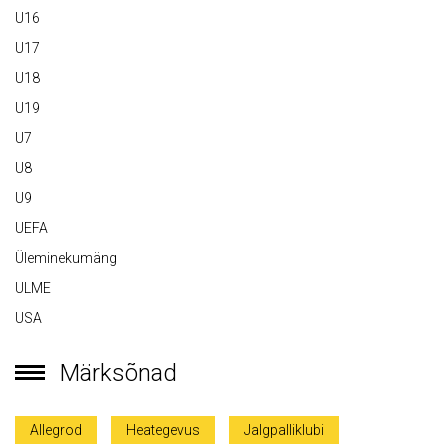
U16
U17
U18
U19
U7
U8
U9
UEFA
Üleminekumäng
ULME
USA
Märksõnad
Allegrod
Heategevus
Jalgpalliklubi