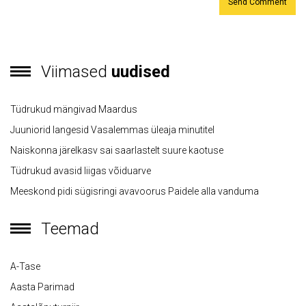
Viimased
uudised
Tüdrukud mängivad Maardus
Juuniorid langesid Vasalemmas üleaja minutitel
Naiskonna järelkasv sai saarlastelt suure kaotuse
Tüdrukud avasid liigas võiduarve
Meeskond pidi sügisringi avavoorus Paidele alla vanduma
Teemad
A-Tase
Aasta Parimad