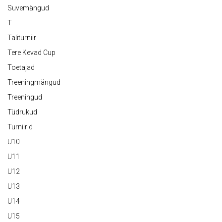
Suvemängud
T
Taliturniir
Tere Kevad Cup
Toetajad
Treeningmängud
Treeningud
Tüdrukud
Turniirid
U10
U11
U12
U13
U14
U15