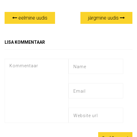
eelmine uudis
järgmine uudis
LISA KOMMENTAAR