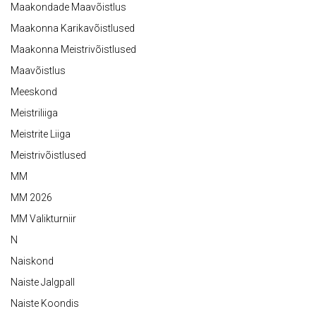
Maakondade Maavõistlus
Maakonna Karikavõistlused
Maakonna Meistrivõistlused
Maavõistlus
Meeskond
Meistriliiga
Meistrite Liiga
Meistrivõistlused
MM
MM 2026
MM Valikturniir
N
Naiskond
Naiste Jalgpall
Naiste Koondis