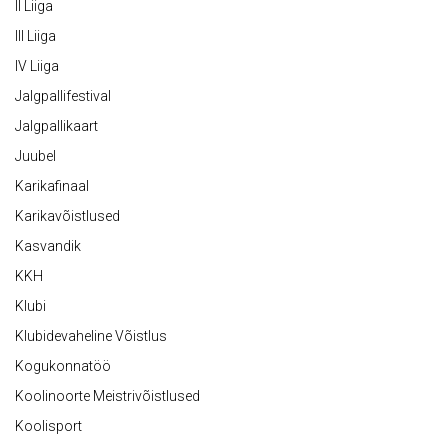
II Liiga
III Liiga
IV Liiga
Jalgpallifestival
Jalgpallikaart
Juubel
Karikafinaal
Karikavõistlused
Kasvandik
KKH
Klubi
Klubidevaheline Võistlus
Kogukonnatöö
Koolinoorte Meistrivõistlused
Koolisport