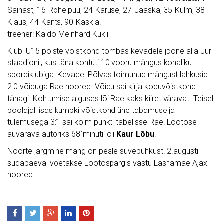
Säinast, 16-Rohelpuu, 24-Karuse, 27-Jaaska, 35-Külm, 38-
Klaus, 44-Kants, 90-Kaskla.
treener: Kaido-Meinhard Kukli
Klubi U15 poiste võistkond tõmbas kevadele joone alla Jüri
staadionil, kus täna kohtuti 10.vooru mängus kohaliku
spordiklubiga. Kevadel Põlvas toimunud mängust lahkusid
2:0 võiduga Rae noored. Võidu sai kirja koduvõistkond
tänagi. Kohtumise alguses lõi Rae kaks kiiret väravat. Teisel
poolajal lisas kumbki võistkond ühe tabamuse ja
tulemusega 3:1 sai kolm punkti tabelisse Rae. Lootose
auvärava autoriks 68`minutil oli
Kaur Lõbu
.
Noorte järgmine mäng on peale suvepuhkust. 2.augusti
südapäeval võetakse Lootospargis vastu Lasnamäe Ajaxi
noored.