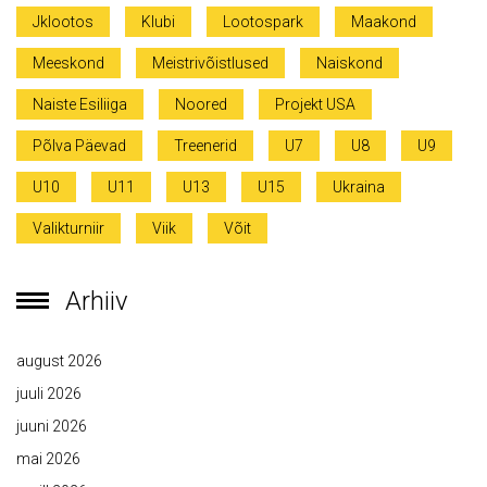
Jklootos
Klubi
Lootospark
Maakond
Meeskond
Meistrivõistlused
Naiskond
Naiste Esiliiga
Noored
Projekt USA
Põlva Päevad
Treenerid
U7
U8
U9
U10
U11
U13
U15
Ukraina
Valikturniir
Viik
Võit
Arhiiv
august 2026
juuli 2026
juuni 2026
mai 2026