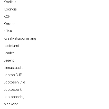
Koolitus
Koondis
KOP
Koroona
KÜSK
Kvalifikatsioonimäng
Lasteturniirid
Leader
Legend
Linnastaadion
Lootos CUP
Lootose Vutid
Lootospark
Lootosspring
Maakond