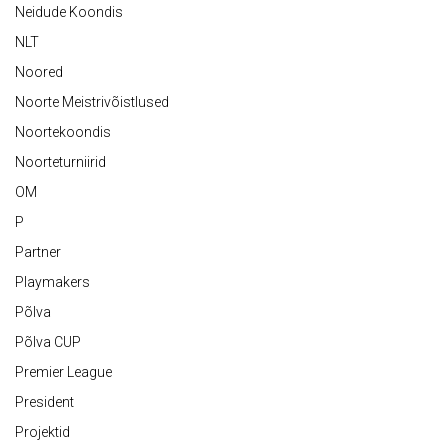
Neidude Koondis
NLT
Noored
Noorte Meistrivõistlused
Noortekoondis
Noorteturniirid
OM
P
Partner
Playmakers
Põlva
Põlva CUP
Premier League
President
Projektid