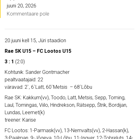
juuni 20, 2026
Kommentaare pole
20.juuni kell 15, Jüri staadion
Rae SK U15 – FC Lootos U15
3 : 1
(2:0)
Kohtunik: Sander Gontmacher
pealtvaatajaid: 22
väravad: 2`, 6`Latt, 60`Metsis – 68`Lõbu
Rae SK: Kakkum(vv), Toodo, Latt, Metsis, Sepp, Toming,
Laul, Tomingas, Viilo, Hindrekson, Rätsepp, Štrik, Bordijan,
Lundas, Leemet(k)
treener: Karise
FC Lootos: 1-Parmask(vv), 13-Nemvalts(vv), 2-Hassan(k),
3-Paalman, 9-Jõgeva, 10-Lõbu, 11-Ingver, 12-Tobreluts, 14-