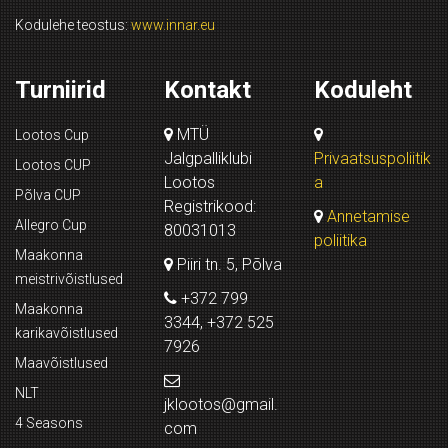
Kodulehe teostus:
www.innar.eu
Turniirid
Kontakt
Koduleht
MTÜ
Lootos Cup
Jalgpalliklubi
Privaatsuspoliitik
Lootos CUP
Lootos
a
Põlva CUP
Registrikood:
Annetamise
Allegro Cup
80031013
poliitika
Maakonna
Piiri tn. 5, Põlva
meistrivõistlused
+372 799
Maakonna
3344, +372 525
karikavõistlused
7926
Maavõistlused
NLT
jklootos@gmail.
4 Seasons
com