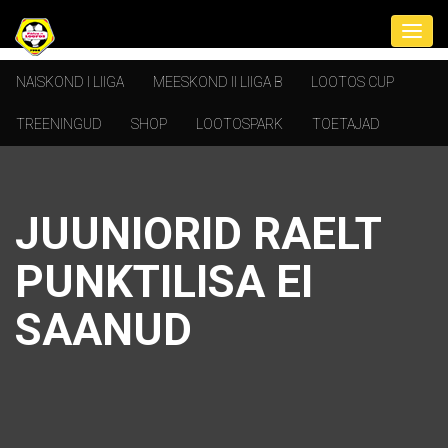
NAISKOND I LIIGA
MEESKOND II LIIGA B
LOOTOS CUP
TREENINGUD
SHOP
LOOTOSPARK
TOETAJAD
JUUNIORID RAELT
PUNKTILISA EI
SAANUD