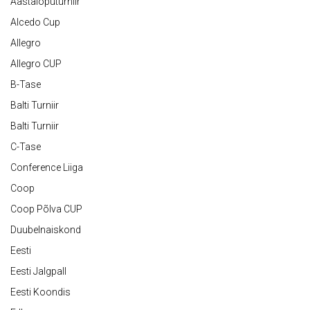
Aastalõputurniir
Alcedo Cup
Allegro
Allegro CUP
B-Tase
Balti Turniir
Balti Turniir
C-Tase
Conference Liiga
Coop
Coop Põlva CUP
Duubelnaiskond
Eesti
Eesti Jalgpall
Eesti Koondis