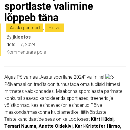
sportlaste valimine
lõppeb täna
Aasta parimad
,
Põlva
By
jklootos
dets. 17, 2024
Kommentaare pole
Algas Põlvamaa „Aasta sportlane 2024“ valimine!
Põlvamaal on traditsioon tunnustada oma tublisid inimesi
mitmetes valdkondades. Maakonna spordiaasta parimate
konkursil saavad kandideerida sportlased, treenerid ja
võistkonnad, kes esindavad/on esindanud Põlva
maakonda/maakonna klubi ametlikel tiitlivõistlustel.
Teiste kandidaatide seas on ka Lootosest
Kärt Hüdsi,
Temari Nuuma, Anette Oidekivi, Karl-Kristofer Hirmo,