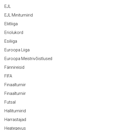
EJL
EJL Miniturniirid
Eliitliiga
Eriolukord
Esiliiga
Euroopa Liiga
Euroopa Meistrivõistlused
Fännireisid
FIFA
Finaalturniir
Finaalturniir
Futsal
Halliturniirid
Harrastajad
Heategevus