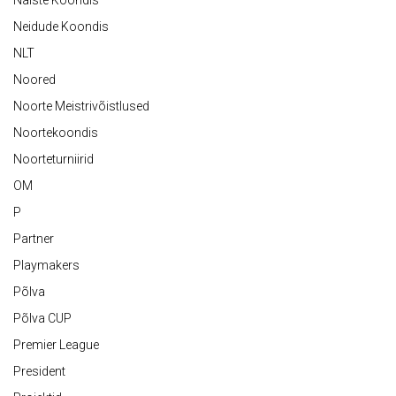
Neidude Koondis
NLT
Noored
Noorte Meistrivõistlused
Noortekoondis
Noorteturniirid
OM
P
Partner
Playmakers
Põlva
Põlva CUP
Premier League
President