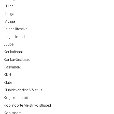
II Liiga
III Liiga
IV Liiga
Jalgpallifestival
Jalgpallikaart
Juubel
Karikafinaal
Karikavõistlused
Kasvandik
KKH
Klubi
Klubidevaheline Võistlus
Kogukonnatöö
Koolinoorte Meistrivõistlused
Koolisport