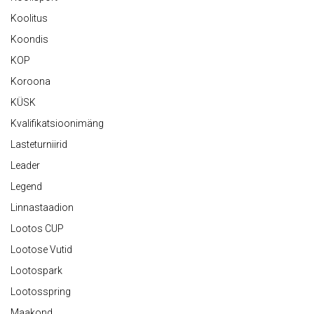
Koolitus
Koondis
KOP
Koroona
KÜSK
Kvalifikatsioonimäng
Lasteturniirid
Leader
Legend
Linnastaadion
Lootos CUP
Lootose Vutid
Lootospark
Lootosspring
Maakond