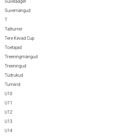
Suvelaager
Suvemängud
T
Taliturniir
Tere Kevad Cup
Toetajad
Treeningmängud
Treeningud
Tüdrukud
Turniirid
U10
U11
U12
U13
U14