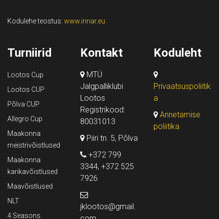
Kodulehe teostus:
www.innar.eu
Turniirid
Kontakt
Koduleht
MTÜ
Lootos Cup
Jalgpalliklubi
Privaatsuspoliitik
Lootos CUP
Lootos
a
Põlva CUP
Registrikood:
Annetamise
Allegro Cup
80031013
poliitika
Maakonna
Piiri tn. 5, Põlva
meistrivõistlused
+372 799
Maakonna
3344, +372 525
karikavõistlused
7926
Maavõistlused
NLT
jklootos@gmail.
4 Seasons
com