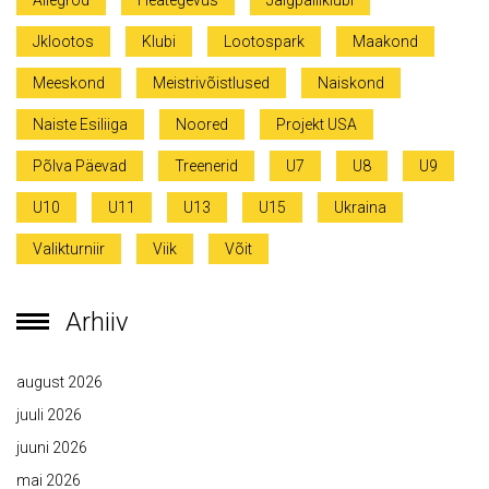
Jklootos
Klubi
Lootospark
Maakond
Meeskond
Meistrivõistlused
Naiskond
Naiste Esiliiga
Noored
Projekt USA
Põlva Päevad
Treenerid
U7
U8
U9
U10
U11
U13
U15
Ukraina
Valikturniir
Viik
Võit
Arhiiv
august 2026
juuli 2026
juuni 2026
mai 2026