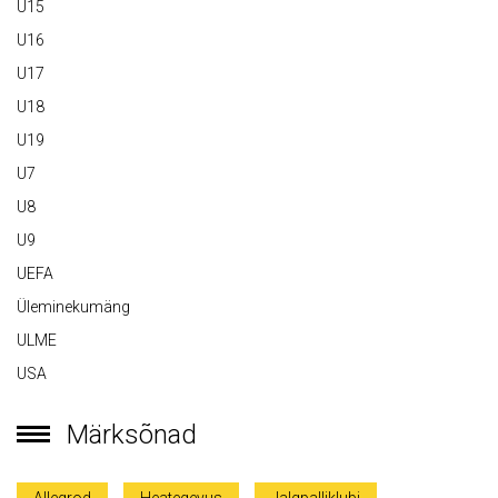
U15
U16
U17
U18
U19
U7
U8
U9
UEFA
Üleminekumäng
ULME
USA
Märksõnad
Allegrod
Heategevus
Jalgpalliklubi