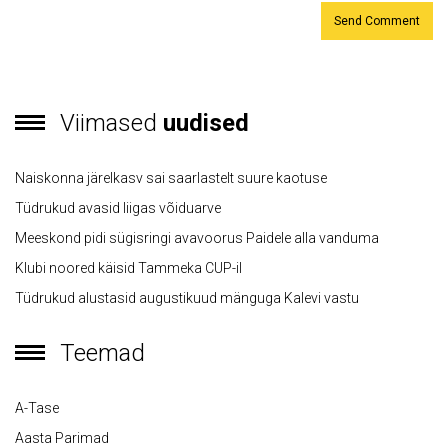
Viimased
uudised
Naiskonna järelkasv sai saarlastelt suure kaotuse
Tüdrukud avasid liigas võiduarve
Meeskond pidi sügisringi avavoorus Paidele alla vanduma
Klubi noored käisid Tammeka CUP-il
Tüdrukud alustasid augustikuud mänguga Kalevi vastu
Teemad
A-Tase
Aasta Parimad