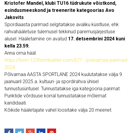
Kristofer Mandel, klubi TU16 tüdrukute võistkond,
esindusmeeskond ja treenerite kategoorias Avo
Jakovits
.
Spordiaasta parimad selgitatakse avaliku küsitluse, ehk
rahvahääletuse tulemusel tekkinud paremusjärjestuse
alusel. Hääletamine on avatud
17. detsembrini 2024 kuni
kella 23.59.
Anna oma hääl:
https://form.123formbuilder.com/677…/polvamaa-parimad-
2024
Põlvamaa AASTA SPORTLANE 2024 kuulutatakse välja 9.
jaanuaril 2025.a. kultuuri- ja spordirahva ühisel
tunnustusüritusel. Tunnustatakse iga kategooria parimat.
Punktide võrdsuse korral tunnustatakse mõlemat
kandidaati.
Kõikide hääletajate vahel loositake välja 20 meenet.