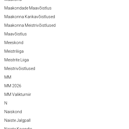
Maakondade Maavõistlus
Maakonna Karikavõistlused
Maakonna Meistrivõistlused
Maavõistlus
Meeskond
Meistriliiga
Meistrite Liiga
Meistrivõistlused
MM
MM 2026
MM Valikturniir
N
Naiskond
Naiste Jalgpall
Naiste Koondis