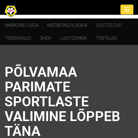
NAISKOND I LIIGA
MEESKOND II LIIGA B
LOOTOS CUP
TREENINGUD
SHOP
LOOTOSPARK
TOETAJAD
PÕLVAMAA
PARIMATE
SPORTLASTE
VALIMINE LÕPPEB
TÄNA