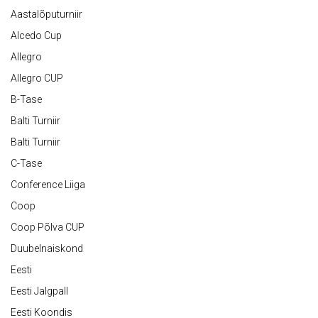
Aastalõputurniir
Alcedo Cup
Allegro
Allegro CUP
B-Tase
Balti Turniir
Balti Turniir
C-Tase
Conference Liiga
Coop
Coop Põlva CUP
Duubelnaiskond
Eesti
Eesti Jalgpall
Eesti Koondis