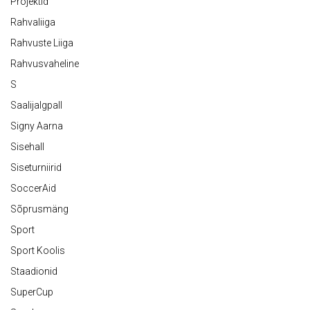
Projektid
Rahvaliiga
Rahvuste Liiga
Rahvusvaheline
S
Saalijalgpall
Signy Aarna
Sisehall
Siseturniirid
SoccerAid
Sõprusmäng
Sport
Sport Koolis
Staadionid
SuperCup