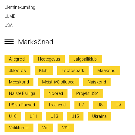
Üleminekumäng
ULME
USA
Märksõnad
Allegrod
Heategevus
Jalgpalliklubi
Jklootos
Klubi
Lootospark
Maakond
Meeskond
Meistrivõistlused
Naiskond
Naiste Esiliiga
Noored
Projekt USA
Põlva Päevad
Treenerid
U7
U8
U9
U10
U11
U13
U15
Ukraina
Valikturniir
Viik
Võit