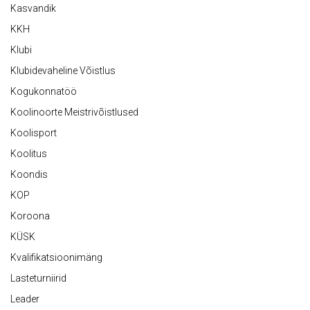
Kasvandik
KKH
Klubi
Klubidevaheline Võistlus
Kogukonnatöö
Koolinoorte Meistrivõistlused
Koolisport
Koolitus
Koondis
KOP
Koroona
KÜSK
Kvalifikatsioonimäng
Lasteturniirid
Leader