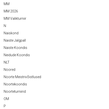
MM
MM 2026
MM Valikturniir
N
Naiskond
Naiste Jalgpall
Naiste Koondis
Neidude Koondis
NLT
Noored
Noorte Meistrivõistlused
Noortekoondis
Noorteturniirid
OM
P