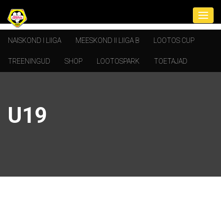
NAISKOND I LIIGA
MEESKOND II LIIGA B
LOOTOS CUP
TREENINGUD
SHOP
LOOTOSPARK
TOETAJAD
U19