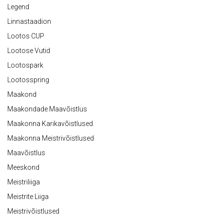
Legend
Linnastaadion
Lootos CUP
Lootose Vutid
Lootospark
Lootosspring
Maakond
Maakondade Maavõistlus
Maakonna Karikavõistlused
Maakonna Meistrivõistlused
Maavõistlus
Meeskond
Meistriliiga
Meistrite Liiga
Meistrivõistlused