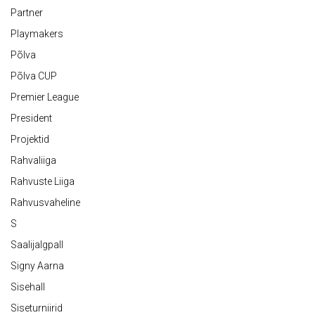
Partner
Playmakers
Põlva
Põlva CUP
Premier League
President
Projektid
Rahvaliiga
Rahvuste Liiga
Rahvusvaheline
S
Saalijalgpall
Signy Aarna
Sisehall
Siseturniirid