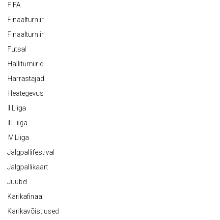
FIFA
Finaalturniir
Finaalturniir
Futsal
Halliturniirid
Harrastajad
Heategevus
II Liiga
III Liiga
IV Liiga
Jalgpallifestival
Jalgpallikaart
Juubel
Karikafinaal
Karikavõistlused