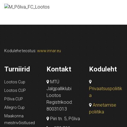
Kodulehe teostus:
www.innar.eu
Turniirid
Kontakt
Koduleht
MTÜ
Lootos Cup
Jalgpalliklubi
Privaatsuspoliitik
Lootos CUP
Lootos
a
Põlva CUP
Registrikood:
Annetamise
Allegro Cup
80031013
poliitika
Maakonna
Piiri tn. 5, Põlva
meistrivõistlused