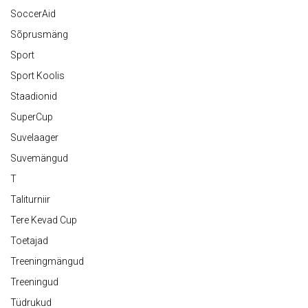
SoccerAid
Sõprusmäng
Sport
Sport Koolis
Staadionid
SuperCup
Suvelaager
Suvemängud
T
Taliturniir
Tere Kevad Cup
Toetajad
Treeningmängud
Treeningud
Tüdrukud