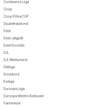
Conference Liiga
Coop
Coop Põlva CUP
Duubelnaiskond
Eesti
Eesti Jalgpall
Eesti Koondis
EJL
EJL Miniturniirid
Eliitliiga
Eriolukord
Esiliiga
Euroopa Liiga
Euroopa Meistrivõistlused
Fännireisid