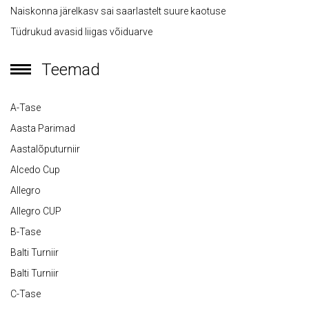
Naiskonna järelkasv sai saarlastelt suure kaotuse
Tüdrukud avasid liigas võiduarve
Teemad
A-Tase
Aasta Parimad
Aastalõputurniir
Alcedo Cup
Allegro
Allegro CUP
B-Tase
Balti Turniir
Balti Turniir
C-Tase